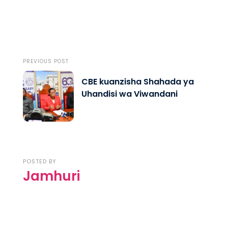
PREVIOUS POST
CBE kuanzisha Shahada ya
Uhandisi wa Viwandani
POSTED BY
Jamhuri