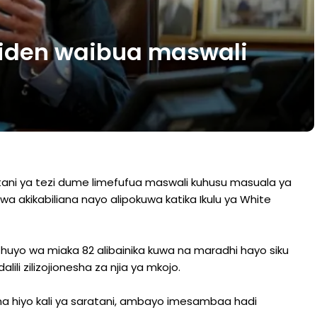
iden waibua maswali
ni ya tezi dume limefufua maswali kuhusu masuala ya
a akikabiliana nayo alipokuwa katika Ikulu ya White
ee huyo wa miaka 82 alibainika kuwa na maradhi hayo siku
li zilizojionesha za njia ya mkojo.
 hiyo kali ya saratani, ambayo imesambaa hadi