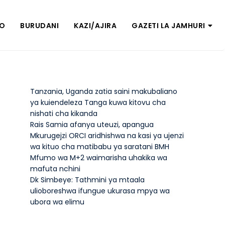
ZO
BURUDANI
KAZI/AJIRA
GAZETI LA JAMHURI
Tanzania, Uganda zatia saini makubaliano
ya kuiendeleza Tanga kuwa kitovu cha
nishati cha kikanda
Rais Samia afanya uteuzi, apangua
Mkurugejzi ORCI aridhishwa na kasi ya ujenzi
wa kituo cha matibabu ya saratani BMH
Mfumo wa M+2 waimarisha uhakika wa
mafuta nchini
Dk Simbeye: Tathmini ya mtaala
ulioboreshwa ifungue ukurasa mpya wa
ubora wa elimu