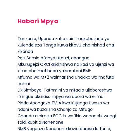
Habari Mpya
Tanzania, Uganda zatia saini makubaliano ya
kuiendeleza Tanga kuwa kitovu cha nishati cha
kikanda
Rais Samia afanya uteuzi, apangua
Mkurugejzi ORCI aridhishwa na kasi ya ujenzi wa
kituo cha matibabu ya saratani BMH
Mfumo wa M+2 waimarisha uhakika wa mafuta
nchini
Dk Simbeye: Tathmini ya mtaala ulioboreshwa
ifungue ukurasa mpya wa ubora wa elimu
Pinda Apongeza TVLA kwa Kujenga Uwezo wa
Ndani wa Kuzalisha Chanjo za Mifugo
Chande aihimiza FCC kuwafikia wananchi wengi
zaidi kupitia Nanenane
NMB yageuza Nanenane kuwa darasa la fursa,