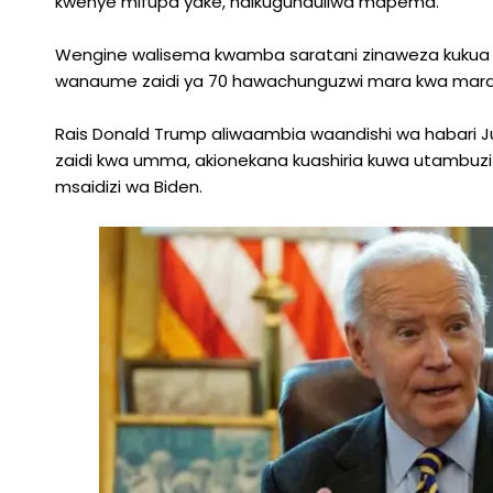
kwenye mifupa yake, haikugunduliwa mapema.
Wengine walisema kwamba saratani zinaweza kukua h
wanaume zaidi ya 70 hawachunguzwi mara kwa mara
Rais Donald Trump aliwaambia waandishi wa habari 
zaidi kwa umma, akionekana kuashiria kuwa utambuzi 
msaidizi wa Biden.