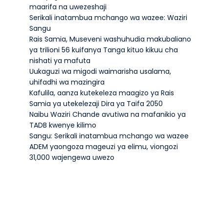
maarifa na uwezeshaji
Serikali inatambua mchango wa wazee: Waziri
Sangu
Rais Samia, Museveni washuhudia makubaliano
ya trilioni 56 kuifanya Tanga kituo kikuu cha
nishati ya mafuta
Uukaguzi wa migodi waimarisha usalama,
uhifadhi wa mazingira
Kafulila, aanza kutekeleza maagizo ya Rais
Samia ya utekelezaji Dira ya Taifa 2050
Naibu Waziri Chande avutiwa na mafanikio ya
TADB kwenye kilimo
Sangu: Serikali inatambua mchango wa wazee
ADEM yaongoza mageuzi ya elimu, viongozi
31,000 wajengewa uwezo