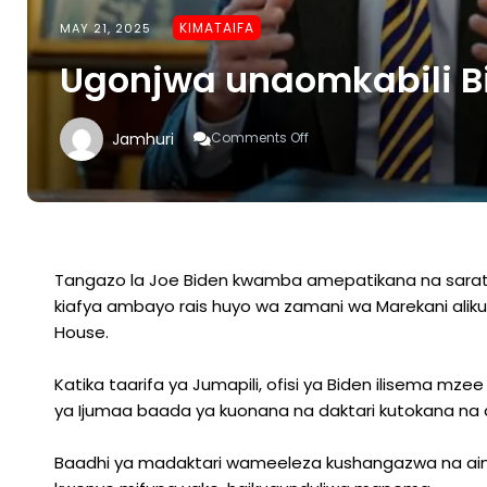
KIMATAIFA
MAY 21, 2025
Ugonjwa unaomkabili B
On
Jamhuri
Comments Off
Ugonjwa
Unaomkabili
Biden
Waibua
Maswali
Tangazo la Joe Biden kwamba amepatikana na sarata
kiafya ambayo rais huyo wa zamani wa Marekani alikuw
House.
Katika taarifa ya Jumapili, ofisi ya Biden ilisema mz
ya Ijumaa baada ya kuonana na daktari kutokana na dali
Baadhi ya madaktari wameeleza kushangazwa na aina