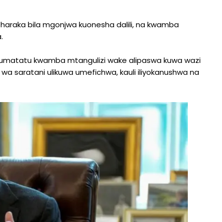
araka bila mgonjwa kuonesha dalili, na kwamba
.
Jumatatu kwamba mtangulizi wake alipaswa kuwa wazi
wa saratani ulikuwa umefichwa, kauli iliyokanushwa na