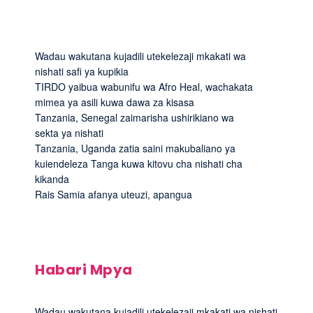
Wadau wakutana kujadili utekelezaji mkakati wa
nishati safi ya kupikia
TIRDO yaibua wabunifu wa Afro Heal, wachakata
mimea ya asili kuwa dawa za kisasa
Tanzania, Senegal zaimarisha ushirikiano wa
sekta ya nishati
Tanzania, Uganda zatia saini makubaliano ya
kuiendeleza Tanga kuwa kitovu cha nishati cha
kikanda
Rais Samia afanya uteuzi, apangua
Habari Mpya
Wadau wakutana kujadili utekelezaji mkakati wa nishati