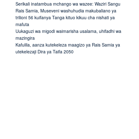
Serikali inatambua mchango wa wazee: Waziri Sangu
Rais Samia, Museveni washuhudia makubaliano ya
trilioni 56 kuifanya Tanga kituo kikuu cha nishati ya
mafuta
Uukaguzi wa migodi waimarisha usalama, uhifadhi wa
mazingira
Kafulila, aanza kutekeleza maagizo ya Rais Samia ya
utekelezaji Dira ya Taifa 2050