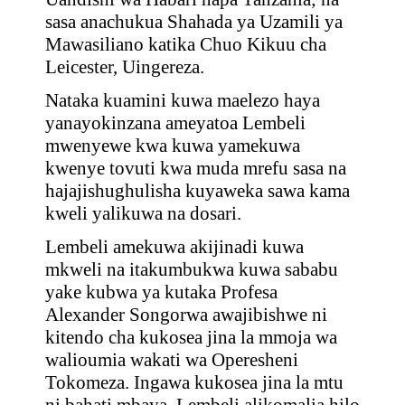
sasa anachukua Shahada ya Uzamili ya
Mawasiliano katika Chuo Kikuu cha
Leicester, Uingereza.
Nataka kuamini kuwa maelezo haya
yanayokinzana ameyatoa Lembeli
mwenyewe kwa kuwa yamekuwa
kwenye tovuti kwa muda mrefu sasa na
hajajishughulisha kuyaweka sawa kama
kweli yalikuwa na dosari.
Lembeli amekuwa akijinadi kuwa
mkweli na itakumbukwa kuwa sababu
yake kubwa ya kutaka Profesa
Alexander Songorwa awajibishwe ni
kitendo cha kukosea jina la mmoja wa
walioumia wakati wa Operesheni
Tokomeza. Ingawa kukosea jina la mtu