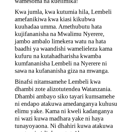
wamesoma na kuelimika!
Kwa jumla, kwa kutumia hila, Lembeli
amefanikiwa kwa kiasi kikubwa
kuuhadaa umma. Amethubutu hata
kujifananisha na Mwalimu Nyerere,
jambo ambalo limekera watu na hata
baadhi ya waandishi wamelieleza kama
kufuru na kutahadharisha kwamba
kumfananisha Lembeli na Nyerere ni
sawa na kufananisha giza na mwanga.
Binafsi nitamsamehe Lembeli kwa
dhambi zote alizotutendea Watanzania.
Dhambi ambayo siko tayari kumsamehe
ni endapo atakuwa amedanganya kuhusu
elimu yake. Kama ni kweli kadanganya
ni wazi kuwa madhara yake ni haya
tunayoyaona. Ni dhahiri kuwa atakuwa