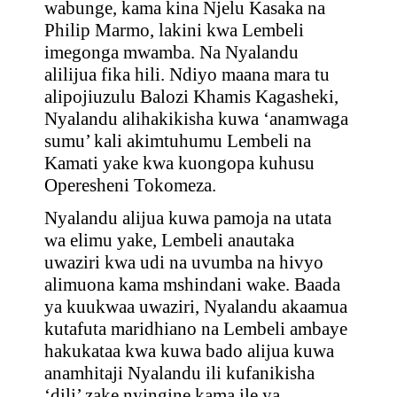
wabunge, kama kina Njelu Kasaka na
Philip Marmo, lakini kwa Lembeli
imegonga mwamba. Na Nyalandu
alilijua fika hili. Ndiyo maana mara tu
alipojiuzulu Balozi Khamis Kagasheki,
Nyalandu alihakikisha kuwa ‘anamwaga
sumu’ kali akimtuhumu Lembeli na
Kamati yake kwa kuongopa kuhusu
Operesheni Tokomeza.
Nyalandu alijua kuwa pamoja na utata
wa elimu yake, Lembeli anautaka
uwaziri kwa udi na uvumba na hivyo
alimuona kama mshindani wake. Baada
ya kuukwaa uwaziri, Nyalandu akaamua
kutafuta maridhiano na Lembeli ambaye
hakukataa kwa kuwa bado alijua kuwa
anamhitaji Nyalandu ili kufanikisha
‘dili’ zake nyingine kama ile ya