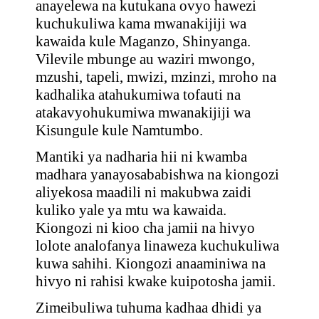
anayelewa na kutukana ovyo hawezi
kuchukuliwa kama mwanakijiji wa
kawaida kule Maganzo, Shinyanga.
Vilevile mbunge au waziri mwongo,
mzushi, tapeli, mwizi, mzinzi, mroho na
kadhalika atahukumiwa tofauti na
atakavyohukumiwa mwanakijiji wa
Kisungule kule Namtumbo.
Mantiki ya nadharia hii ni kwamba
madhara yanayosababishwa na kiongozi
aliyekosa maadili ni makubwa zaidi
kuliko yale ya mtu wa kawaida.
Kiongozi ni kioo cha jamii na hivyo
lolote analofanya linaweza kuchukuliwa
kuwa sahihi. Kiongozi anaaminiwa na
hivyo ni rahisi kwake kuipotosha jamii.
Zimeibuliwa tuhuma kadhaa dhidi ya