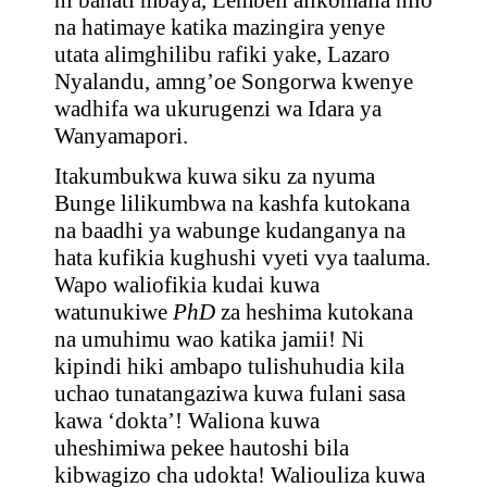
ni bahati mbaya, Lembeli alikomalia hilo
na hatimaye katika mazingira yenye
utata alimghilibu rafiki yake, Lazaro
Nyalandu, amng’oe Songorwa kwenye
wadhifa wa ukurugenzi wa Idara ya
Wanyamapori.
Itakumbukwa kuwa siku za nyuma
Bunge lilikumbwa na kashfa kutokana
na baadhi ya wabunge kudanganya na
hata kufikia kughushi vyeti vya taaluma.
Wapo waliofikia kudai kuwa
watunukiwe
PhD
za heshima kutokana
na umuhimu wao katika jamii! Ni
kipindi hiki ambapo tulishuhudia kila
uchao tunatangaziwa kuwa fulani sasa
kawa ‘dokta’! Waliona kuwa
uheshimiwa pekee hautoshi bila
kibwagizo cha udokta! Waliouliza kuwa