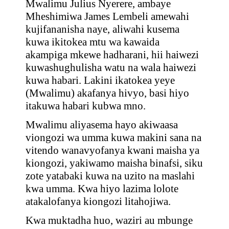
Mwalimu Julius Nyerere, ambaye
Mheshimiwa James Lembeli amewahi
kujifananisha naye, aliwahi kusema
kuwa ikitokea mtu wa kawaida
akampiga mkewe hadharani, hii haiwezi
kuwashughulisha watu na wala haiwezi
kuwa habari. Lakini ikatokea yeye
(Mwalimu) akafanya hivyo, basi hiyo
itakuwa habari kubwa mno.
Mwalimu aliyasema hayo akiwaasa
viongozi wa umma kuwa makini sana na
vitendo wanavyofanya kwani maisha ya
kiongozi, yakiwamo maisha binafsi, siku
zote yatabaki kuwa na uzito na maslahi
kwa umma. Kwa hiyo lazima lolote
atakalofanya kiongozi litahojiwa.
Kwa muktadha huo, waziri au mbunge