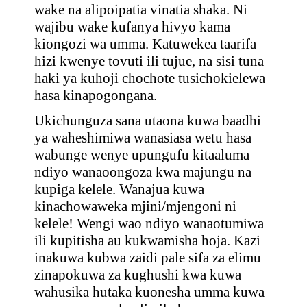
wake na alipoipatia vinatia shaka. Ni
wajibu wake kufanya hivyo kama
kiongozi wa umma. Katuwekea taarifa
hizi kwenye tovuti ili tujue, na sisi tuna
haki ya kuhoji chochote tusichokielewa
hasa kinapogongana.
Ukichunguza sana utaona kuwa baadhi
ya waheshimiwa wanasiasa wetu hasa
wabunge wenye upungufu kitaaluma
ndiyo wanaoongoza kwa majungu na
kupiga kelele. Wanajua kuwa
kinachowaweka mjini/mjengoni ni
kelele! Wengi wao ndiyo wanaotumiwa
ili kupitisha au kukwamisha hoja. Kazi
inakuwa kubwa zaidi pale sifa za elimu
zinapokuwa za kughushi kwa kuwa
wahusika hutaka kuonesha umma kuwa