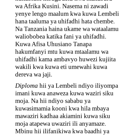
wa Afrika Kusini. Nasema ni zawadi
yenye lengo maalum kwa kuwa Lembeli
hana taaluma ya uhifadhi hata chembe.
Na Tanzania haina ukame wa wataalamu
waliobobea katika fani ya uhifadhi.
Kuwa Afisa Uhusiano Tanapa
hakumfanyi mtu kuwa mtaalamu wa
uhifadhi kama ambavyo huwezi kujiita
wakili kwa kuwa eti umewahi kuwa
dereva wa jaji.
Diploma
hii ya Lembeli ndiyo iliyompa
imani kuwa anaweza kuwa waziri siku
moja. Na hii ndiyo sababu ya
kuwasimamia kooni kwa hila mbaya
mawaziri kadhaa akiamini kuwa siku
moja atapewa uwaziri ili anyamaze.
Mbinu hii ilifanikiwa kwa baadhi ya