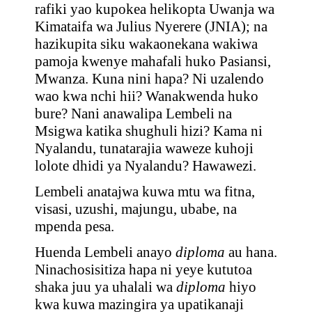
rafiki yao kupokea helikopta Uwanja wa
Kimataifa wa Julius Nyerere (JNIA); na
hazikupita siku wakaonekana wakiwa
pamoja kwenye mahafali huko Pasiansi,
Mwanza. Kuna nini hapa? Ni uzalendo
wao kwa nchi hii? Wanakwenda huko
bure? Nani anawalipa Lembeli na
Msigwa katika shughuli hizi? Kama ni
Nyalandu, tunatarajia waweze kuhoji
lolote dhidi ya Nyalandu? Hawawezi.
Lembeli anatajwa kuwa mtu wa fitna,
visasi, uzushi, majungu, ubabe, na
mpenda pesa.
Huenda Lembeli anayo
diploma
au hana.
Ninachosisitiza hapa ni yeye kututoa
shaka juu ya uhalali wa
diploma
hiyo
kwa kuwa mazingira ya upatikanaji