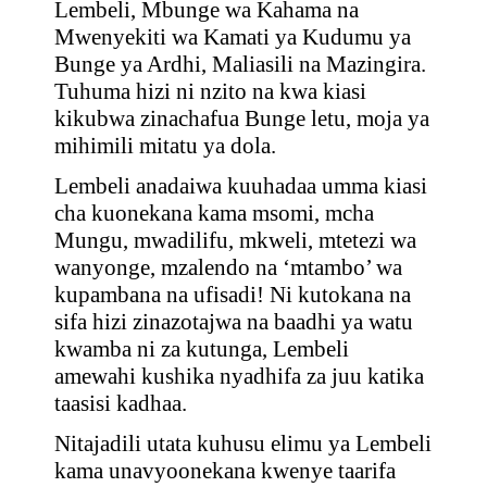
Lembeli, Mbunge wa Kahama na
Mwenyekiti wa Kamati ya Kudumu ya
Bunge ya Ardhi, Maliasili na Mazingira.
Tuhuma hizi ni nzito na kwa kiasi
kikubwa zinachafua Bunge letu, moja ya
mihimili mitatu ya dola.
Lembeli anadaiwa kuuhadaa umma kiasi
cha kuonekana kama msomi, mcha
Mungu, mwadilifu, mkweli, mtetezi wa
wanyonge, mzalendo na ‘mtambo’ wa
kupambana na ufisadi! Ni kutokana na
sifa hizi zinazotajwa na baadhi ya watu
kwamba ni za kutunga, Lembeli
amewahi kushika nyadhifa za juu katika
taasisi kadhaa.
Nitajadili utata kuhusu elimu ya Lembeli
kama unavyoonekana kwenye taarifa