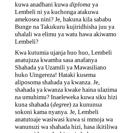
kuwa anadhani kuwa
diploma
ya
Lembeli ni ya kuchonga atakuwa
amekosea nini? Je, hakuna kila sababu
Bunge na Takukuru kujiridhisha juu ya
uhalali wa elimu ya watu hawa akiwamo
Lembeli?
Kwa kutumia ujanja huo huo, Lembeli
anatujuza kwamba sasa anafanya
Shahada ya Uzamili ya Mawasiliano
huko Uingereza! Hataki kusema
aliposoma shahada ya kwanza. Je,
shahada ya kwanza kwake haina ulazima
na umuhimu? Inaeleweka kuwa siku hizi
kuna shahada (
degree
) za kununua
sokoni kama nyanya. Je, Lembeli
anatutoaje wasiwasi kuwa si mmoja wa
wanunuzi wa shahada hizi, hasa ikitiliwa