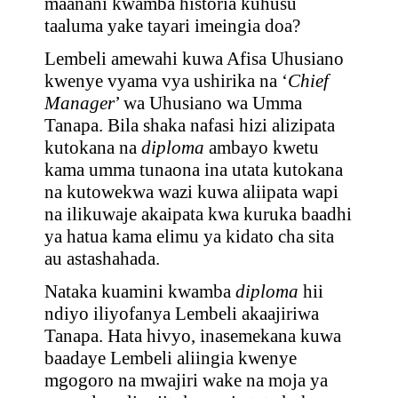
maanani kwamba historia kuhusu
taaluma yake tayari imeingia doa?
Lembeli amewahi kuwa Afisa Uhusiano
kwenye vyama vya ushirika na ‘
Chief
Manager
’ wa Uhusiano wa Umma
Tanapa. Bila shaka nafasi hizi alizipata
kutokana na
diploma
ambayo kwetu
kama umma tunaona ina utata kutokana
na kutowekwa wazi kuwa aliipata wapi
na ilikuwaje akaipata kwa kuruka baadhi
ya hatua kama elimu ya kidato cha sita
au astashahada.
Nataka kuamini kwamba
diploma
hii
ndiyo iliyofanya Lembeli akaajiriwa
Tanapa. Hata hivyo, inasemekana kuwa
baadaye Lembeli aliingia kwenye
mgogoro na mwajiri wake na moja ya