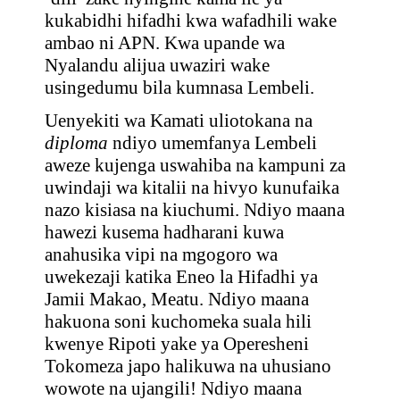
kukabidhi hifadhi kwa wafadhili wake
ambao ni APN. Kwa upande wa
Nyalandu alijua uwaziri wake
usingedumu bila kumnasa Lembeli.
Uenyekiti wa Kamati uliotokana na
diploma
ndiyo umemfanya Lembeli
aweze kujenga uswahiba na kampuni za
uwindaji wa kitalii na hivyo kunufaika
nazo kisiasa na kiuchumi. Ndiyo maana
hawezi kusema hadharani kuwa
anahusika vipi na mgogoro wa
uwekezaji katika Eneo la Hifadhi ya
Jamii Makao, Meatu. Ndiyo maana
hakuona soni kuchomeka suala hili
kwenye Ripoti yake ya Operesheni
Tokomeza japo halikuwa na uhusiano
wowote na ujangili! Ndiyo maana