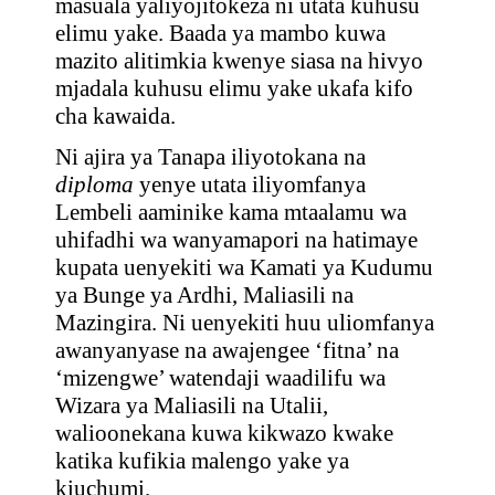
masuala yaliyojitokeza ni utata kuhusu
elimu yake. Baada ya mambo kuwa
mazito alitimkia kwenye siasa na hivyo
mjadala kuhusu elimu yake ukafa kifo
cha kawaida.
Ni ajira ya Tanapa iliyotokana na
diploma
yenye utata iliyomfanya
Lembeli aaminike kama mtaalamu wa
uhifadhi wa wanyamapori na hatimaye
kupata uenyekiti wa Kamati ya Kudumu
ya Bunge ya Ardhi, Maliasili na
Mazingira. Ni uenyekiti huu uliomfanya
awanyanyase na awajengee ‘fitna’ na
‘mizengwe’ watendaji waadilifu wa
Wizara ya Maliasili na Utalii,
walioonekana kuwa kikwazo kwake
katika kufikia malengo yake ya
kiuchumi.