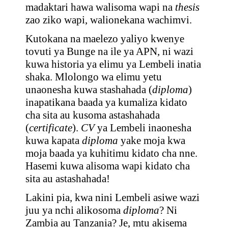
madaktari hawa walisoma wapi na
thesis
zao ziko wapi, walionekana wachimvi.
Kutokana na maelezo yaliyo kwenye
tovuti ya Bunge na ile ya APN, ni wazi
kuwa historia ya elimu ya Lembeli inatia
shaka. Mlolongo wa elimu yetu
unaonesha kuwa stashahada (
diploma
)
inapatikana baada ya kumaliza kidato
cha sita au kusoma astashahada
(
certificate
).
CV
ya Lembeli inaonesha
kuwa kapata
diploma
yake moja kwa
moja baada ya kuhitimu kidato cha nne.
Hasemi kuwa alisoma wapi kidato cha
sita au astashahada!
Lakini pia, kwa nini Lembeli asiwe wazi
juu ya nchi alikosoma
diploma
? Ni
Zambia au Tanzania? Je, mtu akisema