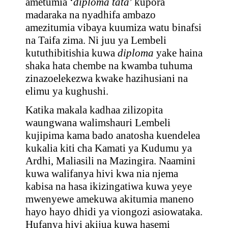
ametumia ‘
diploma tata
’ kupora
madaraka na nyadhifa ambazo
amezitumia vibaya kuumiza watu binafsi
na Taifa zima. Ni juu ya Lembeli
kututhibitishia kuwa
diploma
yake haina
shaka hata chembe na kwamba tuhuma
zinazoelekezwa kwake hazihusiani na
elimu ya kughushi.
Katika makala kadhaa zilizopita
waungwana walimshauri Lembeli
kujipima kama bado anatosha kuendelea
kukalia kiti cha Kamati ya Kudumu ya
Ardhi, Maliasili na Mazingira. Naamini
kuwa walifanya hivi kwa nia njema
kabisa na hasa ikizingatiwa kuwa yeye
mwenyewe amekuwa akitumia maneno
hayo hayo dhidi ya viongozi asiowataka.
Hufanya hivi akijua kuwa hasemi