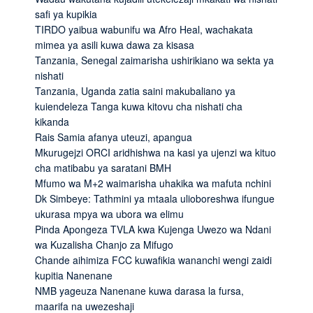
safi ya kupikia
TIRDO yaibua wabunifu wa Afro Heal, wachakata
mimea ya asili kuwa dawa za kisasa
Tanzania, Senegal zaimarisha ushirikiano wa sekta ya
nishati
Tanzania, Uganda zatia saini makubaliano ya
kuiendeleza Tanga kuwa kitovu cha nishati cha
kikanda
Rais Samia afanya uteuzi, apangua
Mkurugejzi ORCI aridhishwa na kasi ya ujenzi wa kituo
cha matibabu ya saratani BMH
Mfumo wa M+2 waimarisha uhakika wa mafuta nchini
Dk Simbeye: Tathmini ya mtaala ulioboreshwa ifungue
ukurasa mpya wa ubora wa elimu
Pinda Apongeza TVLA kwa Kujenga Uwezo wa Ndani
wa Kuzalisha Chanjo za Mifugo
Chande aihimiza FCC kuwafikia wananchi wengi zaidi
kupitia Nanenane
NMB yageuza Nanenane kuwa darasa la fursa,
maarifa na uwezeshaji