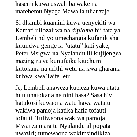
hasemi kuwa uswahiba wake na
marehemu Nyaga Mawalla ulianzaje.
Si dhambi kuamini kuwa uenyekiti wa
Kamati uliozaliwa na
diploma
hii tata ya
Lembeli ndiyo umechangia kufanikisha
kuundwa genge la “utatu” kati yake,
Peter Msigwa na Nyalandu ili kujijengea
mazingira ya kunufaika kiuchumi
kutokana na urithi wetu na kwa gharama
kubwa kwa Taifa letu.
Je, Lembeli anaweza kueleza kuwa utatu
huu unatokana na nini hasa? Sasa hivi
hatukosi kuwaona watu hawa watatu
wakiwa pamoja katika hafla tofauti
tofauti. Tuliwaona wakiwa pamoja
Mwanza mara tu Nyalandu alipopata
uwaziri; tumewaona wakimsindikiza