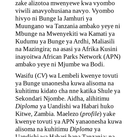
zake alizotoa mwenyewe kwa vyombo
viwili anavyohusiana navyo. Vyombo
hivyo ni Bunge la Jamhuri ya
Muungano wa Tanzania ambako yeye ni
Mbunge na Mwenyekiti wa Kamati ya
Kudumu ya Bunge ya Ardhi, Maliasili
na Mazingira; na asasi ya Afrika Kusini
inayoitwa African Parks Network (APN)
ambako yeye ni Mjumbe wa Bodi.
Wasifu (
CV
) wa Lembeli kwenye tovuti
ya Bunge unaonesha kuwa alisoma na
kuhitimu kidato cha nne katika Shule ya
Sekondari Njombe. Aidha, alihitimu
Diploma
ya Uandishi wa Habari huko
Kitwe, Zambia. Maelezo (
profile
) yake
kwenye tovuti ya APN yanaonesha kuwa
alisoma na kuhitimu
Diploma
ya
Uandishi wa Habari hapa Tanzania; na