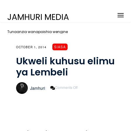
JAMHURI MEDIA
Tunaanzia wanapoishia wengine
SIASA
OCTOBER 1, 2014
Ukweli kuhusu elimu
ya Lembeli
On
Comments Off
Jamhuri
Ukweli
Kuhusu
Elimu
Ya
Lembeli