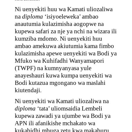
Ni uenyekiti huu wa Kamati uliozaliwa
na
diploma
‘isiyoeleweka’ ambao
anautumia kulazimisha aogopwe na
kupewa safari za nje ya nchi na wizara ili
kumziba mdomo. Ni uenyekiti huu
ambao amekuwa akiutumia kama fimbo
kulazimisha apewe uenyekiti wa Bodi ya
Mfuko wa Kuhifadhi Wanyamapori
(TWPF) na kumnyanyasa yule
anayeshauri kuwa kumpa uenyekiti wa
Bodi kutazua mgongano wa maslahi
kiutendaji.
Ni uenyekiti wa Kamati uliozaliwa na
diploma
‘tata’ uliomsaidia Lembeli
kupewa zawadi ya ujumbe wa Bodi ya
APN ili afanikishe mchakato wa
kukabidhi mbuga zetu kwa makaburu