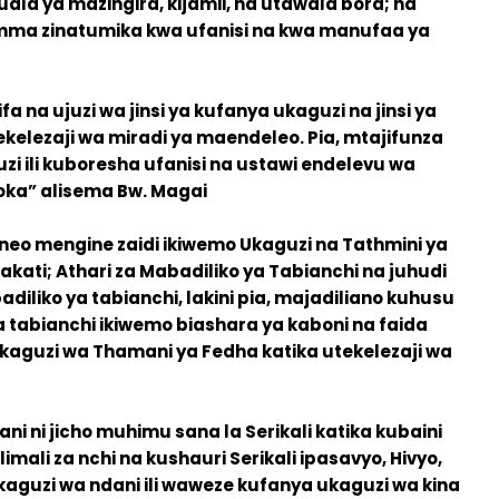
la ya mazingira, kijamii, na utawala bora; na
mma zinatumika kwa ufanisi na kwa manufaa ya
 na ujuzi wa jinsi ya kufanya ukaguzi na jinsi ya
kelezaji wa miradi ya maendeleo. Pia, mtajifunza
zi ili kuboresha ufanisi na ustawi endelevu wa
oka” alisema Bw. Magai
o mengine zaidi ikiwemo Ukaguzi na Tathmini ya
akati; Athari za Mabadiliko ya Tabianchi na juhudi
adiliko ya tabianchi, lakini pia, majadiliano kuhusu
ya tabianchi ikiwemo biashara ya kaboni na faida
kaguzi wa Thamani ya Fedha katika utekelezaji wa
 ni jicho muhimu sana la Serikali katika kubaini
imali za nchi na kushauri Serikali ipasavyo, Hivyo,
uzi wa ndani ili waweze kufanya ukaguzi wa kina