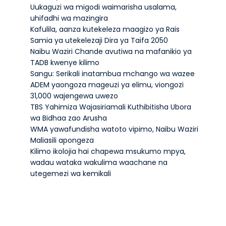
Uukaguzi wa migodi waimarisha usalama,
uhifadhi wa mazingira
Kafulila, aanza kutekeleza maagizo ya Rais
Samia ya utekelezaji Dira ya Taifa 2050
Naibu Waziri Chande avutiwa na mafanikio ya
TADB kwenye kilimo
Sangu: Serikali inatambua mchango wa wazee
ADEM yaongoza mageuzi ya elimu, viongozi
31,000 wajengewa uwezo
TBS Yahimiza Wajasiriamali Kuthibitisha Ubora
wa Bidhaa zao Arusha
WMA yawafundisha watoto vipimo, Naibu Waziri
Maliasili apongeza
Kilimo ikolojia hai chapewa msukumo mpya,
wadau wataka wakulima waachane na
utegemezi wa kemikali