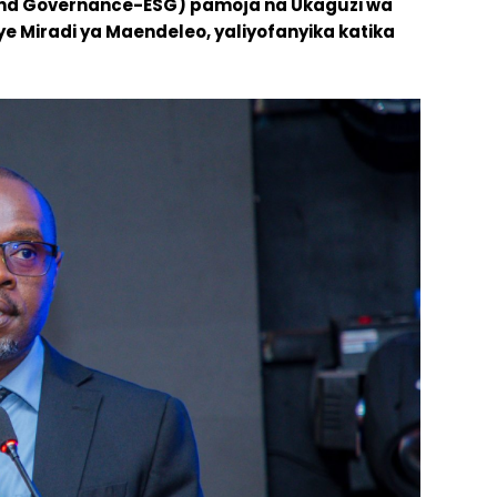
, and Governance-ESG) pamoja na Ukaguzi wa
e Miradi ya Maendeleo, yaliyofanyika katika