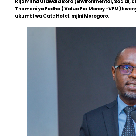
Kijamii na Utawala Bora (Environmental, Social
Thamani ya Fedha ( Value For Money -VFM) kweny
ukumbi wa Cate Hotel, mjini Morogoro.