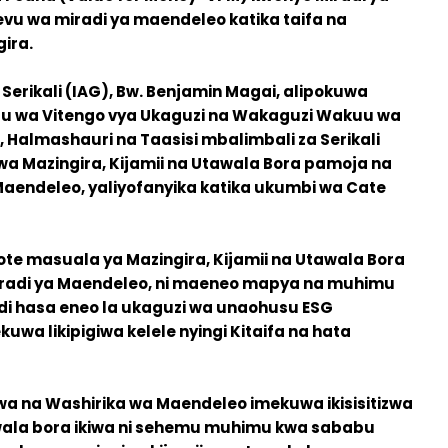
evu wa miradi ya maendeleo katika taifa na
ira.
rikali (IAG), Bw. Benjamin Magai, alipokuwa
 wa Vitengo vya Ukaguzi na Wakaguzi Wakuu wa
, Halmashauri na Taasisi mbalimbali za Serikali
wa Mazingira, Kijamii na Utawala Bora pamoja na
aendeleo, yaliyofanyika katika ukumbi wa Cate
ote masuala ya Mazingira, Kijamii na Utawala Bora
radi ya Maendeleo, ni maeneo mapya na muhimu
i hasa eneo la ukaguzi wa unaohusu ESG
uwa likipigiwa kelele nyingi Kitaifa na hata
wa na Washirika wa Maendeleo imekuwa ikisisitizwa
awala bora ikiwa ni sehemu muhimu kwa sababu