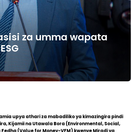
asisi za umma wapata
 ESG
ia upya athari za mabadiliko ya kimazingira pindi
, Kijamii na Utawala Bora (Environmental, Social,
Fedha (Value for Money-VFM) kwenye Miradi ya