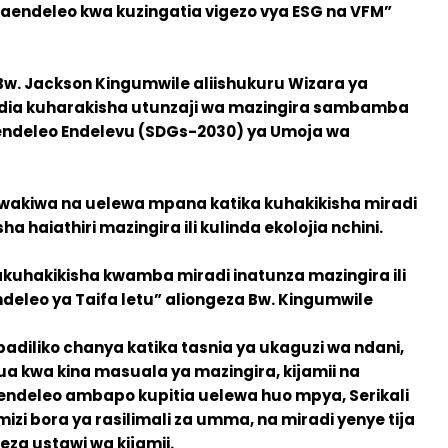
maendeleo kwa kuzingatia vigezo vya ESG na VFM”
w. Jackson Kingumwile aliishukuru Wizara ya
dia kuharakisha utunzaji wa mazingira sambamba
aendeleo Endelevu (SDGs-2030) ya Umoja wa
wakiwa na uelewa mpana katika kuhakikisha miradi
a haiathiri mazingira ili kulinda ekolojia nchini.
uhakikisha kwamba miradi inatunza mazingira ili
eleo ya Taifa letu” aliongeza Bw. Kingumwile
iliko chanya katika tasnia ya ukaguzi wa ndani,
kwa kina masuala ya mazingira, kijamii na
aendeleo ambapo kupitia uelewa huo mpya, Serikali
izi bora ya rasilimali za umma, na miradi yenye tija
za ustawi wa kijamii.