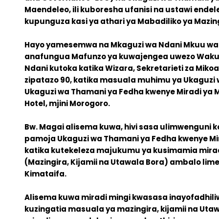
ESG
Maendeleo, ili kuboresha ufanisi na ustawi endel
kupunguza kasi ya athari ya Mabadiliko ya Mazing
Hayo yamesemwa na Mkaguzi wa Ndani Mkuu wa Se
anafungua Mafunzo ya kuwajengea uwezo Wakuu
Ndani kutoka katika Wizara, Sekretarieti za Mikoa
zipatazo 90, katika masuala muhimu ya Ukaguzi 
Ukaguzi wa Thamani ya Fedha kwenye Miradi ya M
Hotel, mjini Morogoro.
Bw. Magai alisema kuwa, hivi sasa ulimwenguni k
pamoja Ukaguzi wa Thamani ya Fedha kwenye Mi
katika kutekeleza majukumu ya kusimamia mirad
(Mazingira, Kijamii na Utawala Bora) ambalo limek
Kimataifa.
Alisema kuwa miradi mingi kwasasa inayofadhili
kuzingatia masuala ya mazingira, kijamii na Ut