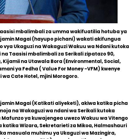
taasisi mbalimbali za umma wakifuatilia hotuba ya
njamin Magai (hayupo pichani) wakati akifungua
 vya Ukaguzi na Wakaguzi Wakuu wa Ndani kutoka
 na Taasisi mbalimbali za Serikali zipatazo 90,
Kijamii na Utawala Bora (Environmental, Social,
mani ya Fedha ( Value For Money -VFM) kwenye
 wa Cate Hotel, mjini Morogoro.
amin Magai (Katikati aliyeketi), akiwa katika picha
moja na Wakaguzi wa ndani wa Serikali kutoka
a Mafunzo ya kuwajengea uwezo Wakuu wa Vitengo
katika Wizara, Sekretarieti za Mikoa, Halmashauri
atika masuala muhimu ya Ukaguzi wa Mazingira,