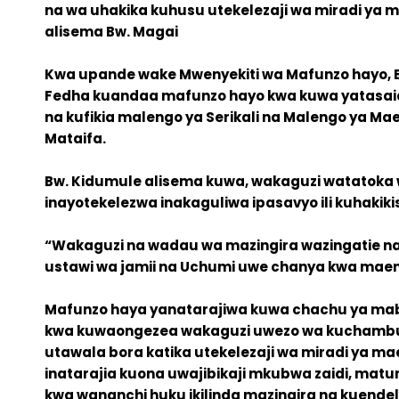
na wa uhakika kuhusu utekelezaji wa miradi ya 
alisema Bw. Magai
Kwa upande wake Mwenyekiti wa Mafunzo hayo, B
Fedha kuandaa mafunzo hayo kwa kuwa yatasai
na kufikia malengo ya Serikali na Malengo ya M
Mataifa.
Bw. Kidumule alisema kuwa, wakaguzi watatoka 
inayotekelezwa inakaguliwa ipasavyo ili kuhakikish
“Wakaguzi na wadau wa mazingira wazingatie nak
ustawi wa jamii na Uchumi uwe chanya kwa maend
Mafunzo haya yanatarajiwa kuwa chachu ya mabad
kwa kuwaongezea wakaguzi uwezo wa kuchambua 
utawala bora katika utekelezaji wa miradi ya m
inatarajia kuona uwajibikaji mkubwa zaidi, matum
kwa wananchi huku ikilinda mazingira na kuendele