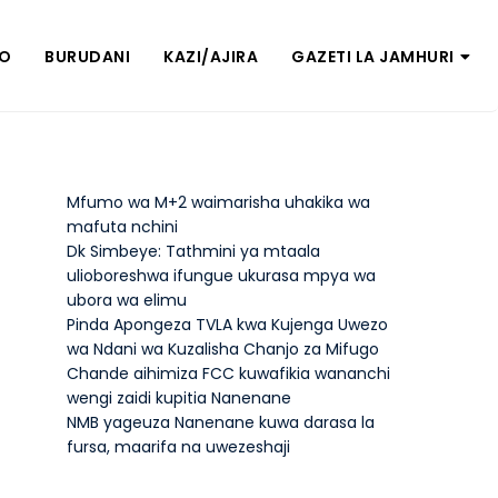
ZO
BURUDANI
KAZI/AJIRA
GAZETI LA JAMHURI
Mfumo wa M+2 waimarisha uhakika wa
mafuta nchini
Dk Simbeye: Tathmini ya mtaala
ulioboreshwa ifungue ukurasa mpya wa
ubora wa elimu
Pinda Apongeza TVLA kwa Kujenga Uwezo
wa Ndani wa Kuzalisha Chanjo za Mifugo
Chande aihimiza FCC kuwafikia wananchi
wengi zaidi kupitia Nanenane
NMB yageuza Nanenane kuwa darasa la
fursa, maarifa na uwezeshaji