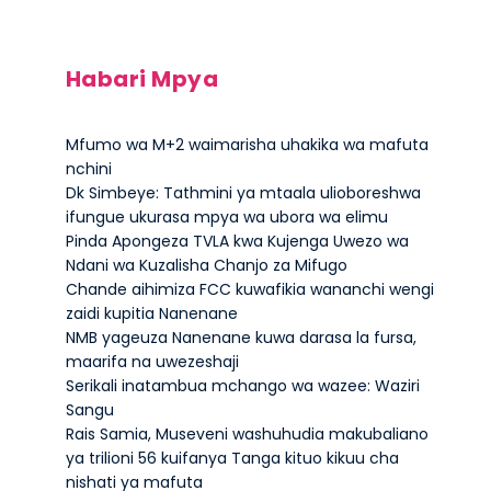
Habari Mpya
Mfumo wa M+2 waimarisha uhakika wa mafuta
nchini
Dk Simbeye: Tathmini ya mtaala ulioboreshwa
ifungue ukurasa mpya wa ubora wa elimu
Pinda Apongeza TVLA kwa Kujenga Uwezo wa
Ndani wa Kuzalisha Chanjo za Mifugo
Chande aihimiza FCC kuwafikia wananchi wengi
zaidi kupitia Nanenane
NMB yageuza Nanenane kuwa darasa la fursa,
maarifa na uwezeshaji
Serikali inatambua mchango wa wazee: Waziri
Sangu
Rais Samia, Museveni washuhudia makubaliano
ya trilioni 56 kuifanya Tanga kituo kikuu cha
nishati ya mafuta