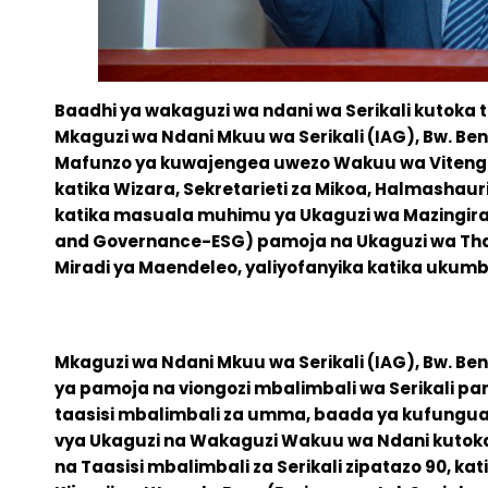
Baadhi ya wakaguzi wa ndani wa Serikali kutoka 
Mkaguzi wa Ndani Mkuu wa Serikali (IAG), Bw. Be
Mafunzo ya kuwajengea uwezo Wakuu wa Vitengo
katika Wizara, Sekretarieti za Mikoa, Halmashauri
katika masuala muhimu ya Ukaguzi wa Mazingira, 
and Governance-ESG) pamoja na Ukaguzi wa Tha
Miradi ya Maendeleo, yaliyofanyika katika ukumbi
Mkaguzi wa Ndani Mkuu wa Serikali (IAG), Bw. Benj
ya pamoja na viongozi mbalimbali wa Serikali pa
taasisi mbalimbali za umma, baada ya kufungu
vya Ukaguzi na Wakaguzi Wakuu wa Ndani kutoka 
na Taasisi mbalimbali za Serikali zipatazo 90, k