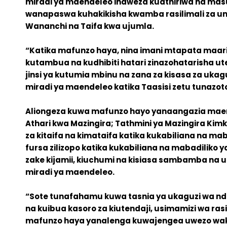
miradi ya maendeleo inaweza kuathiriwa na masua
wanapaswa kuhakikisha kwamba rasilimali za u
Wananchi na Taifa kwa ujumla.
“Katika mafunzo haya, nina imani mtapata maarifa
kutambua na kudhibiti hatari zinazohatarisha ute
jinsi ya kutumia mbinu na zana za kisasa za ukagu
miradi ya maendeleo katika Taasisi zetu tunazot
Aliongeza kuwa mafunzo hayo yanaangazia maene
Athari kwa Mazingira; Tathmini ya Mazingira Kimk
za kitaifa na kimataifa katika kukabiliana na mab
fursa zilizopo katika kukabiliana na mabadiliko 
zake kijamii, kiuchumi na kisiasa sambamba na u
miradi ya maendeleo.
“Sote tunafahamu kuwa tasnia ya ukaguzi wa ndani
na kuibua kasoro za kiutendaji, usimamizi wa rasil
mafunzo haya yanalenga kuwajengea uwezo wakag