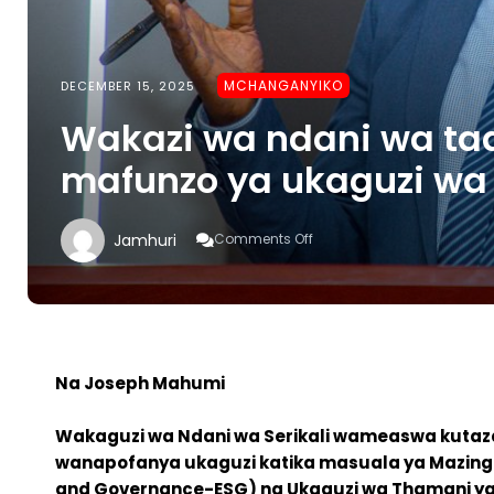
MCHANGANYIKO
DECEMBER 15, 2025
Wakazi wa ndani wa ta
mafunzo ya ukaguzi wa
On
Jamhuri
Comments Off
Wakazi
Wa
Ndani
Wa
Taasisi
Za
Umma
Na Joseph Mahumi
Wapata
Mafunzo
Wakaguzi wa Ndani wa Serikali wameaswa kutazam
Ya
Ukaguzi
wanapofanya ukaguzi katika masuala ya Mazingira
Wa
and Governance-ESG) na Ukaguzi wa Thamani ya 