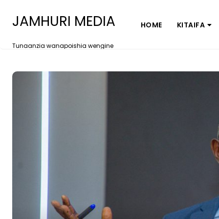
JAMHURI MEDIA
HOME
KITAIFA
Tunaanzia wanapoishia wengine