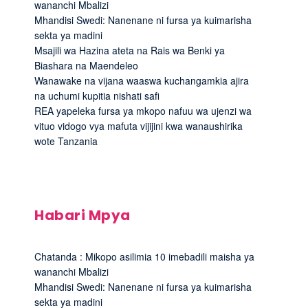
wananchi Mbalizi
Mhandisi Swedi: Nanenane ni fursa ya kuimarisha
sekta ya madini
Msajili wa Hazina ateta na Rais wa Benki ya
Biashara na Maendeleo
Wanawake na vijana waaswa kuchangamkia ajira
na uchumi kupitia nishati safi
REA yapeleka fursa ya mkopo nafuu wa ujenzi wa
vituo vidogo vya mafuta vijijini kwa wanaushirika
wote Tanzania
Habari Mpya
Chatanda : Mikopo asilimia 10 imebadili maisha ya
wananchi Mbalizi
Mhandisi Swedi: Nanenane ni fursa ya kuimarisha
sekta ya madini