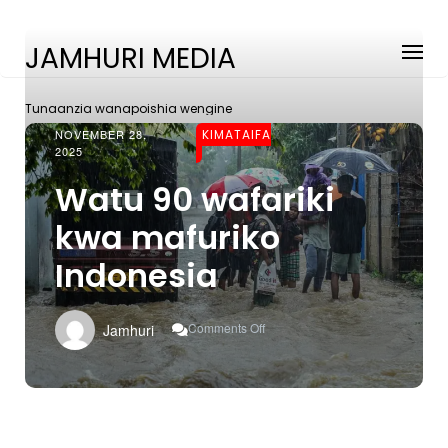
JAMHURI MEDIA
Tunaanzia wanapoishia wengine
NOVEMBER 28,
KIMATAIFA
2025
Watu 90 wafariki
kwa mafuriko
Indonesia
On
Comments Off
Jamhuri
Watu
90
Wafariki
Kwa
Mafuriko
Indonesia