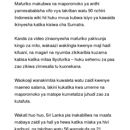
Mafuriko makubwa na maporomoko ya ardhi
yamesababisha vifo vya takriban watu 90 nchini
Indonesia wiki hii huku mvua kubwa isiyo ya kawaida
ikinyesha katika kisiwa cha Sumatra.
Kanda za video zinaonyesha mafuriko yakivunja
kingo za mito, wakaazi wakiingia kwenye maji hadi
kifuani, na magari na nyumba zikikaribia kuzama
kabisa katika mitaa iliyofurika – huku sehemu za paa
zao zikiwa zimesalia tu kuonekana.
Waokoaji wanakimbia kuwaleta watu zaidi kwenye
maeneo salama, lakini kukatika kwa umeme na
maporomoko ya matope kumetatiza juhudi zao za
kutafuta.
Wakati huo huo, Sri Lanka pia inakabiliwa na maafa
mabaya zaidi ya hali ya hewa katika miaka ya hivi
karibuni, na takriban watu 56 wamekufa na 21