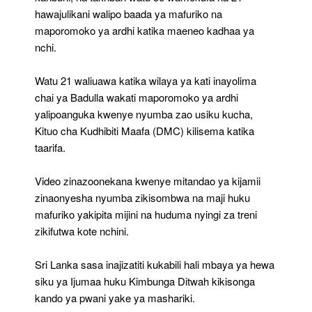
hawajulikani walipo baada ya mafuriko na
maporomoko ya ardhi katika maeneo kadhaa ya
nchi.
Watu 21 waliuawa katika wilaya ya kati inayolima
chai ya Badulla wakati maporomoko ya ardhi
yalipoanguka kwenye nyumba zao usiku kucha,
Kituo cha Kudhibiti Maafa (DMC) kilisema katika
taarifa.
Video zinazoonekana kwenye mitandao ya kijamii
zinaonyesha nyumba zikisombwa na maji huku
mafuriko yakipita mijini na huduma nyingi za treni
zikifutwa kote nchini.
Sri Lanka sasa inajizatiti kukabili hali mbaya ya hewa
siku ya Ijumaa huku Kimbunga Ditwah kikisonga
kando ya pwani yake ya mashariki.