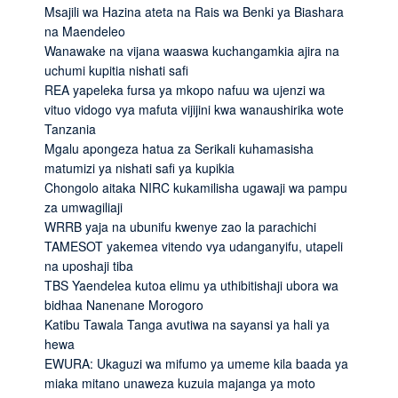
Msajili wa Hazina ateta na Rais wa Benki ya Biashara
na Maendeleo
Wanawake na vijana waaswa kuchangamkia ajira na
uchumi kupitia nishati safi
REA yapeleka fursa ya mkopo nafuu wa ujenzi wa
vituo vidogo vya mafuta vijijini kwa wanaushirika wote
Tanzania
Mgalu apongeza hatua za Serikali kuhamasisha
matumizi ya nishati safi ya kupikia
Chongolo aitaka NIRC kukamilisha ugawaji wa pampu
za umwagiliaji
WRRB yaja na ubunifu kwenye zao la parachichi
TAMESOT yakemea vitendo vya udanganyifu, utapeli
na uposhaji tiba
TBS Yaendelea kutoa elimu ya uthibitishaji ubora wa
bidhaa Nanenane Morogoro
Katibu Tawala Tanga avutiwa na sayansi ya hali ya
hewa
EWURA: Ukaguzi wa mifumo ya umeme kila baada ya
miaka mitano unaweza kuzuia majanga ya moto