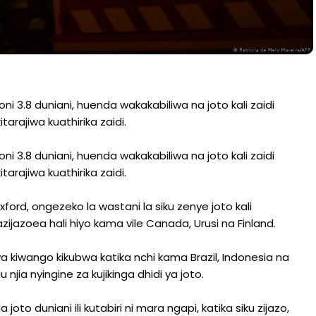
3.8 duniani, huenda wakakabiliwa na joto kali zaidi
arajiwa kuathirika zaidi.
3.8 duniani, huenda wakakabiliwa na joto kali zaidi
arajiwa kuathirika zaidi.
rd, ongezeko la wastani la siku zenye joto kali
ijazoea hali hiyo kama vile Canada, Urusi na Finland.
 kiwango kikubwa katika nchi kama Brazil, Indonesia na
jia nyingine za kujikinga dhidi ya joto.
joto duniani ili kutabiri ni mara ngapi, katika siku zijazo,