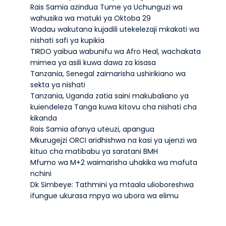
Rais Samia azindua Tume ya Uchunguzi wa
wahusika wa matuki ya Oktoba 29
Wadau wakutana kujadili utekelezaji mkakati wa
nishati safi ya kupikia
TIRDO yaibua wabunifu wa Afro Heal, wachakata
mimea ya asili kuwa dawa za kisasa
Tanzania, Senegal zaimarisha ushirikiano wa
sekta ya nishati
Tanzania, Uganda zatia saini makubaliano ya
kuiendeleza Tanga kuwa kitovu cha nishati cha
kikanda
Rais Samia afanya uteuzi, apangua
Mkurugejzi ORCI aridhishwa na kasi ya ujenzi wa
kituo cha matibabu ya saratani BMH
Mfumo wa M+2 waimarisha uhakika wa mafuta
nchini
Dk Simbeye: Tathmini ya mtaala ulioboreshwa
ifungue ukurasa mpya wa ubora wa elimu