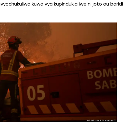
ochukuliwa kuwa vya kupindukia iwe ni joto au baridi