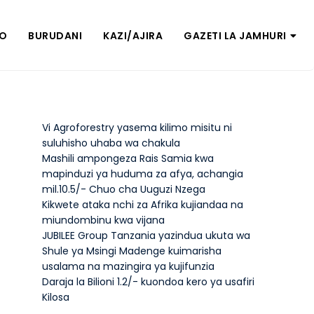
ZO
BURUDANI
KAZI/AJIRA
GAZETI LA JAMHURI
Vi Agroforestry yasema kilimo misitu ni
suluhisho uhaba wa chakula
Mashili ampongeza Rais Samia kwa
mapinduzi ya huduma za afya, achangia
mil.10.5/- Chuo cha Uuguzi Nzega
Kikwete ataka nchi za Afrika kujiandaa na
miundombinu kwa vijana
JUBILEE Group Tanzania yazindua ukuta wa
Shule ya Msingi Madenge kuimarisha
usalama na mazingira ya kujifunzia
Daraja la Bilioni 1.2/- kuondoa kero ya usafiri
Kilosa