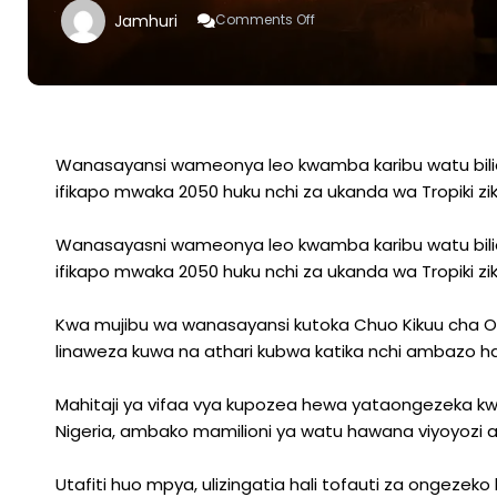
On
Jamhuri
Comments Off
Watu
Bilioni
3.8
Kukumbana
Na
Joto
Kali
Wanasayansi wameonya leo kwamba karibu watu bilioni 
Ifikapo
ifikapo mwaka 2050 huku nchi za ukanda wa Tropiki zikit
2050
Wanasayasni wameonya leo kwamba karibu watu bilioni 
ifikapo mwaka 2050 huku nchi za ukanda wa Tropiki zikit
Kwa mujibu wa wanasayansi kutoka Chuo Kikuu cha Oxfo
linaweza kuwa na athari kubwa katika nchi ambazo haz
Mahitaji ya vifaa vya kupozea hewa yataongezeka kwa
Nigeria, ambako mamilioni ya watu hawana viyoyozi au n
Utafiti huo mpya, ulizingatia hali tofauti za ongezeko la 