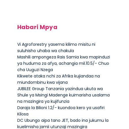
Habari Mpya
Vi Agroforestry yasema kilimo misitu ni
suluhisho uhaba wa chakula
Mashili ampongeza Rais Samia kwa mapinduzi
ya huduma za afya, achangia mil.10.5/- Chuo
cha Uuguzi Nzega
Kikwete ataka nchi za Afrika kujiandaa na
miundombinu kwa vijana
JUBILEE Group Tanzania yazindua ukuta wa
Shule ya Msingi Madenge kuimarisha usalama
na mazingira ya kujifunzia
Daraja la Bilioni 1.2/- kuondoa kero ya usafiri
Kilosa
DC Ubungo aipa tano JET, bado ina jukumu la
kuelimisha jamii utunzaji mazingira