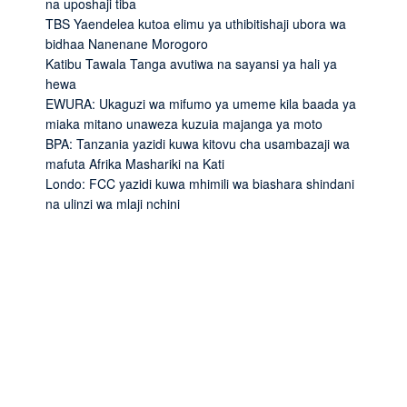
na uposhaji tiba
TBS Yaendelea kutoa elimu ya uthibitishaji ubora wa
bidhaa Nanenane Morogoro
Katibu Tawala Tanga avutiwa na sayansi ya hali ya
hewa
EWURA: Ukaguzi wa mifumo ya umeme kila baada ya
miaka mitano unaweza kuzuia majanga ya moto
BPA: Tanzania yazidi kuwa kitovu cha usambazaji wa
mafuta Afrika Mashariki na Kati
Londo: FCC yazidi kuwa mhimili wa biashara shindani
na ulinzi wa mlaji nchini