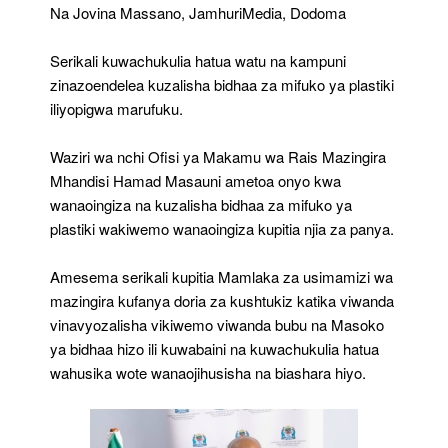
Plastiki
Na Jovina Massano, JamhuriMedia, Dodoma
Kudhibitiwa
Serikali kuwachukulia hatua watu na kampuni
zinazoendelea kuzalisha bidhaa za mifuko ya plastiki
iliyopigwa marufuku.
Waziri wa nchi Ofisi ya Makamu wa Rais Mazingira
Mhandisi Hamad Masauni ametoa onyo kwa
wanaoingiza na kuzalisha bidhaa za mifuko ya
plastiki wakiwemo wanaoingiza kupitia njia za panya.
Amesema serikali kupitia Mamlaka za usimamizi wa
mazingira kufanya doria za kushtukiz katika viwanda
vinavyozalisha vikiwemo viwanda bubu na Masoko
ya bidhaa hizo ili kuwabaini na kuwachukulia hatua
wahusika wote wanaojihusisha na biashara hiyo.