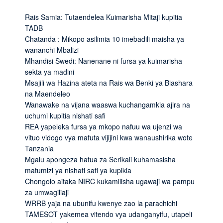
Rais Samia: Tutaendelea Kuimarisha Mitaji kupitia
TADB
Chatanda : Mikopo asilimia 10 imebadili maisha ya
wananchi Mbalizi
Mhandisi Swedi: Nanenane ni fursa ya kuimarisha
sekta ya madini
Msajili wa Hazina ateta na Rais wa Benki ya Biashara
na Maendeleo
Wanawake na vijana waaswa kuchangamkia ajira na
uchumi kupitia nishati safi
REA yapeleka fursa ya mkopo nafuu wa ujenzi wa
vituo vidogo vya mafuta vijijini kwa wanaushirika wote
Tanzania
Mgalu apongeza hatua za Serikali kuhamasisha
matumizi ya nishati safi ya kupikia
Chongolo aitaka NIRC kukamilisha ugawaji wa pampu
za umwagiliaji
WRRB yaja na ubunifu kwenye zao la parachichi
TAMESOT yakemea vitendo vya udanganyifu, utapeli