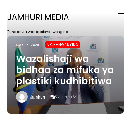
JAMHURI MEDIA
Tunaanzia wanapoishia wengine
MAY 28, 2025
MCHANGANYIKO
Wazalishaji wa
bidhaa za mifuko ya
plastiki kudhibitiwa
On
Comments Off
Jamhuri
Wazalishaji
Wa
Bidhaa
Za
Mifuko
Ya