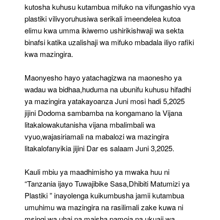
kutosha kuhusu kutambua mifuko na vifungashio vya
plastiki vilivyoruhusiwa serikali imeendelea kutoa
elimu kwa umma ikiwemo ushirikishwaji wa sekta
binafsi katika uzalishaji wa mifuko mbadala iliyo rafiki
kwa mazingira.
Maonyesho hayo yatachagizwa na maonesho ya
wadau wa bidhaa,huduma na ubunifu kuhusu hifadhi
ya mazingira yatakayoanza Juni mosi hadi 5,2025
jijini Dodoma sambamba na kongamano la Vijana
litakalowakutanisha vijana mbalimbali wa
vyuo,wajasiriamali na mabalozi wa mazingira
litakalofanyikia jijini Dar es salaam Juni 3,2025.
Kauli mbiu ya maadhimisho ya mwaka huu ni
“Tanzania ijayo Tuwajibike Sasa,Dhibiti Matumizi ya
Plastiki ” inayolenga kuikumbusha jamii kutambua
umuhimu wa mazingira na rasilimali zake kuwa ni
msingi wa uhai na maisha pamoja na ukuaji wa