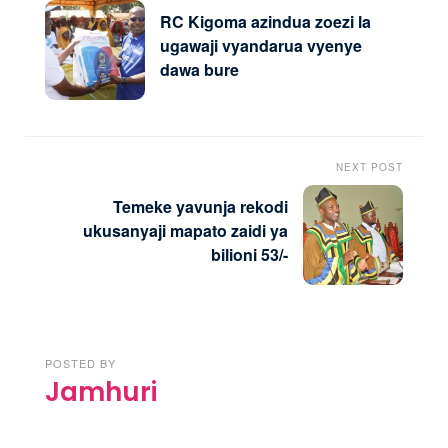
RC Kigoma azindua zoezi la
ugawaji vyandarua vyenye
dawa bure
NEXT POST
Temeke yavunja rekodi
ukusanyaji mapato zaidi ya
bilioni 53/-
POSTED BY
Jamhuri