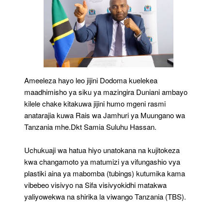
Ameeleza hayo leo jijini Dodoma kuelekea
maadhimisho ya siku ya mazingira Duniani ambayo
kilele chake kitakuwa jijini humo mgeni rasmi
anatarajia kuwa Rais wa Jamhuri ya Muungano wa
Tanzania mhe.Dkt Samia Suluhu Hassan.
Uchukuaji wa hatua hiyo unatokana na kujitokeza
kwa changamoto ya matumizi ya vifungashio vya
plastiki aina ya mabomba (tubings) kutumika kama
vibebeo visivyo na Sifa visivyokidhi matakwa
yaliyowekwa na shirika la viwango Tanzania (TBS).