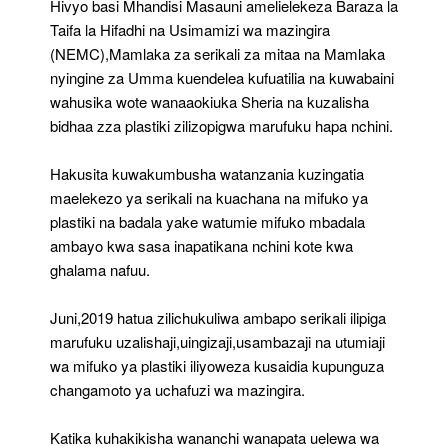
Hivyo basi Mhandisi Masauni amelielekeza Baraza la
Taifa la Hifadhi na Usimamizi wa mazingira
(NEMC),Mamlaka za serikali za mitaa na Mamlaka
nyingine za Umma kuendelea kufuatilia na kuwabaini
wahusika wote wanaaokiuka Sheria na kuzalisha
bidhaa zza plastiki zilizopigwa marufuku hapa nchini.
Hakusita kuwakumbusha watanzania kuzingatia
maelekezo ya serikali na kuachana na mifuko ya
plastiki na badala yake watumie mifuko mbadala
ambayo kwa sasa inapatikana nchini kote kwa
ghalama nafuu.
Juni,2019 hatua zilichukuliwa ambapo serikali ilipiga
marufuku uzalishaji,uingizaji,usambazaji na utumiaji
wa mifuko ya plastiki iliyoweza kusaidia kupunguza
changamoto ya uchafuzi wa mazingira.
Katika kuhakikisha wananchi wanapata uelewa wa