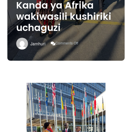
Kanda ya Afrika
wakiwasili kushiriki
uchaguzi
On
Comments Off
Jamhuri
Waziri
Mhagama,
Profesa
Janabi
Mgombea
Wa
Ukurugenzi
WHO
Kanda
Ya
Afrika
Wakiwasili
Kushiriki
Uchaguzi