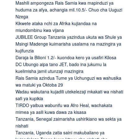
Mashili ampongeza Rais Samia kwa mapinduzi ya
huduma za afya, achangia mil.10.5/- Chuo cha Uuguzi
Nzega
Kikwete ataka nchi za Afrika kujiandaa na
miundombinu kwa vijana
JUBILEE Group Tanzania yazindua ukuta wa Shule ya
Msingi Madenge kuimarisha usalama na mazingira ya
kujifunzia
Daraja la Bilioni 1.2/- kuondoa kero ya usafiri Kilosa
DC Ubungo aipa tano JET, bado ina jukumu la
kuelimisha jamii utunzaji mazingira
Rais Samia azindua Tume ya Uchunguzi wa wahusika
wa matuki ya Oktoba 29
Wadau wakutana kujadili utekelezaji mkakati wa nishati
safi ya kupikia
TIRDO yaibua wabunifu wa Afro Heal, wachakata
mimea ya asili kuwa dawa za kisasa
Tanzania, Senegal zaimarisha ushirikiano wa sekta ya
nishati
Tanzania, Uganda zatia saini makubaliano ya