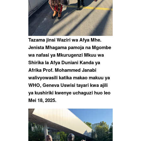
Tazama jinsi Waziri wa Afya Mhe.
Jenista Mhagama pamoja na Mgombe
wa nafasi ya Mkurugenzi Mkuu wa
Shirika la Afya Duniani Kanda ya
Afrika Prof. Mohammed Janabi
walivyowasili katika makao makuu ya
WHO, Geneva Uswisi tayari kwa ajili
ya kushiriki kwenye uchaguzi huo leo
Mei 18, 2025.