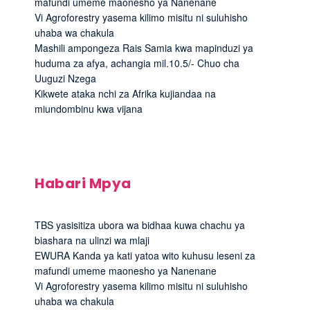
mafundi umeme maonesho ya Nanenane
Vi Agroforestry yasema kilimo misitu ni suluhisho
uhaba wa chakula
Mashili ampongeza Rais Samia kwa mapinduzi ya
huduma za afya, achangia mil.10.5/- Chuo cha
Uuguzi Nzega
Kikwete ataka nchi za Afrika kujiandaa na
miundombinu kwa vijana
Habari Mpya
TBS yasisitiza ubora wa bidhaa kuwa chachu ya
biashara na ulinzi wa mlaji
EWURA Kanda ya kati yatoa wito kuhusu leseni za
mafundi umeme maonesho ya Nanenane
Vi Agroforestry yasema kilimo misitu ni suluhisho
uhaba wa chakula