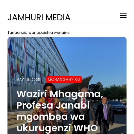
JAMHURI MEDIA
Tunaanzia wanapoishia wengine
MAY 18, 2025
MCHANGANYIKO
Waziri Mhagama,
Profesa Janabi
mgombea wa
ukurugenzi WHO