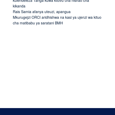
kuiendeleza Tanga kuwa kitovu cha nishati cha
kikanda
Rais Samia afanya uteuzi, apangua
Mkurugejzi ORCI aridhishwa na kasi ya ujenzi wa kituo
cha matibabu ya saratani BMH