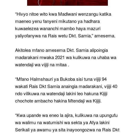
“Hivyo nitoe wito kwa Madiwani wenzangu katika
maeneo yenu fanyeni mikutano ya hadhara
kuwaelezea wananchi mambo haya mazuri
yaliyofanywa na Rais wetu Dkt. Samia,” amesema.
Akitolea mfano amesema Dkt. Samia alipoingia
madarakani mwaka 2021 wa kulikuwa na uhaba wa
watendaji wa vijiji na mitaa .
“Mfano Halmshauri ya Bukoba sisi tuna vijiji 94
wakati Rais Dkt Samia anaingia madarakani, vijiji 40
ndo vilikuwa na watendaji lakini leo hakuna Kijiji
chochote ambacho hakina Mtendaji wa Kijiji.
“Kwa upande wa eneo la ajira, kulikuwa na upungufu
wa walimu na watumishi wa sekta ya Afya lakini
Serikali ya awamu ya sita inayoongozwa na Rais Dkt