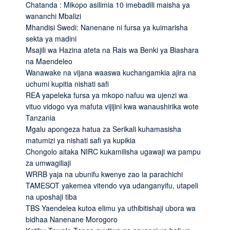
Chatanda : Mikopo asilimia 10 imebadili maisha ya
wananchi Mbalizi
Mhandisi Swedi: Nanenane ni fursa ya kuimarisha
sekta ya madini
Msajili wa Hazina ateta na Rais wa Benki ya Biashara
na Maendeleo
Wanawake na vijana waaswa kuchangamkia ajira na
uchumi kupitia nishati safi
REA yapeleka fursa ya mkopo nafuu wa ujenzi wa
vituo vidogo vya mafuta vijijini kwa wanaushirika wote
Tanzania
Mgalu apongeza hatua za Serikali kuhamasisha
matumizi ya nishati safi ya kupikia
Chongolo aitaka NIRC kukamilisha ugawaji wa pampu
za umwagiliaji
WRRB yaja na ubunifu kwenye zao la parachichi
TAMESOT yakemea vitendo vya udanganyifu, utapeli
na uposhaji tiba
TBS Yaendelea kutoa elimu ya uthibitishaji ubora wa
bidhaa Nanenane Morogoro