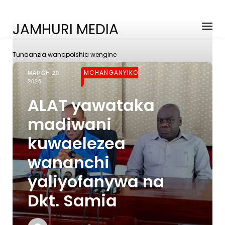
JAMHURI MEDIA
Tunaanzia wanapoishia wengine
MARCH 20,
MCHANGANYIKO
2025
ALAT yawataka
madiwani
kuwaelezea
wananchi
yaliyofanywa na
Dkt. Samia
On