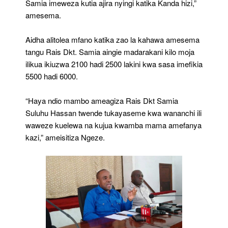
Samia imeweza kutia ajira nyingi katika Kanda hizi,”
amesema.
Aidha alitolea mfano katika zao la kahawa amesema
tangu Rais Dkt. Samia aingie madarakani kilo moja
ilikua ikiuzwa 2100 hadi 2500 lakini kwa sasa imefikia
5500 hadi 6000.
“Haya ndio mambo ameagiza Rais Dkt Samia
Suluhu Hassan twende tukayaseme kwa wananchi ili
waweze kuelewa na kujua kwamba mama amefanya
kazi,” ameisitiza Ngeze.