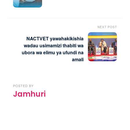
NEXT POST
NACTVET yawahakikishia
wadau usimamizi thabiti wa
ubora wa elimu ya ufundi na
amali
POSTED BY
Jamhuri