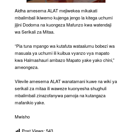
Aidha amesema ALAT mejiwekea mikakati
mbalimbali ikiwemo kujenga jengo la kitega uchumi
jijini Dodoma na kuongeza Mafunzo kwa watendaji
wa Serikali za Mitaa.
“Pia tuna mpango wa kutafuta wataalumu bobezi wa
masuala ya uchumi ili kuibua vyanzo vya mapato
kwa Halmashauri ambazo Mapato yake yako chini,”
ameongeza.
Vilevile amesema ALAT wanatamani kuwe na wiki ya
serikali za mitaa ili waweze kuonyesha shughuli
mbalimbali zinazofanywa pamoja na kutangaza
mafanikio yake.
Mwisho
Post Views:
543