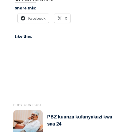
Share this:
Facebook
X
Like this:
PREVIOUS POST
PBZ kuanza kufanyakazi kwa
saa 24