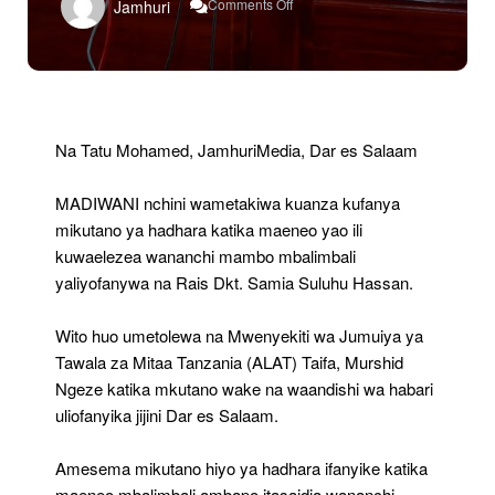
Comments Off
Jamhuri
ALAT
Yawataka
Madiwani
Kuwaelezea
Wananchi
Yaliyofanywa
Na
Na Tatu Mohamed, JamhuriMedia, Dar es Salaam
Dkt.
Samia
MADIWANI nchini wametakiwa kuanza kufanya
mikutano ya hadhara katika maeneo yao ili
kuwaelezea wananchi mambo mbalimbali
yaliyofanywa na Rais Dkt. Samia Suluhu Hassan.
Wito huo umetolewa na Mwenyekiti wa Jumuiya ya
Tawala za Mitaa Tanzania (ALAT) Taifa, Murshid
Ngeze katika mkutano wake na waandishi wa habari
uliofanyika jijini Dar es Salaam.
Amesema mikutano hiyo ya hadhara ifanyike katika
maeneo mbalimbali ambapo itasaidia wananchi