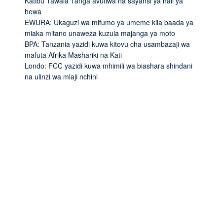
Katibu Tawala Tanga avutiwa na sayansi ya hali ya
hewa
EWURA: Ukaguzi wa mifumo ya umeme kila baada ya
miaka mitano unaweza kuzuia majanga ya moto
BPA: Tanzania yazidi kuwa kitovu cha usambazaji wa
mafuta Afrika Mashariki na Kati
Londo: FCC yazidi kuwa mhimili wa biashara shindani
na ulinzi wa mlaji nchini