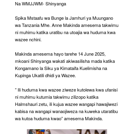
Huduma
Na WMJJWM- Shinyanga
Kwa
Wazee
Spika Mstaafu wa Bunge la Jamhuri ya Muungano
Nchini
wa Tanzania Mhe. Anne Makinda amesema takwimu
ni muhimu katika uratibu na utoajia wa huduma kwa
wazee nchini.
Makinda amesema hayo tarehe 14 June 2025,
mkoani Shinyanga wakati akiwasilisha mada katika
Kongamano la Siku ya Kimataifa Kuelimisha na
Kupinga Ukatili dhidi ya Wazee.
” Ili huduma kwa wazee ziweze kutolewa kwa ufanisi
ni muhimu kutumia takwimu zilizopo katika
Halmshauri zetu, ili kujua wazee wangapi hawajiwezi
kabisa na wangapi wanaojiweza na kuweka utaratibu
wa kutoa huduma kwao” amesema Makinda.