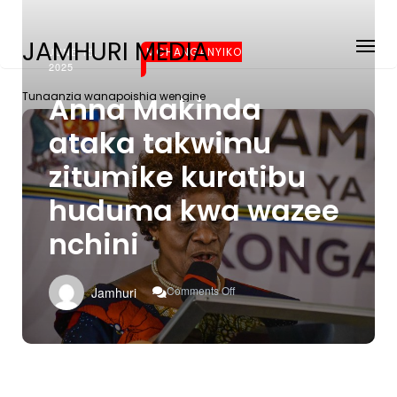
JAMHURI MEDIA
JUNE 15,
MCHANGANYIKO
2025
Tunaanzia wanapoishia wengine
Anna Makinda
ataka takwimu
zitumike kuratibu
huduma kwa wazee
nchini
On
Comments Off
Jamhuri
Anna
Makinda
Ataka
Takwimu
Zitumike
Kuratibu