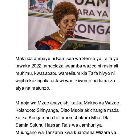
Makinda ambaye ni Kamisaa wa Sensa ya Taifa ya
mwaka 2022, ameeleza kwamba wazee ni rasimali
muhimu, kwasababu wamelitumikia Taifa hivyo ni
wajibu kuzingatia ustawi wao ikiwemo huduma za
afya na matunzo.
Mmoja wa Mzee anayeishi katika Makao ya Wazee
Kolandoto Shinyanga, Ditto Msola akichangia mada
katika Kongamano hili amemshukuru Mhe. Dkt
Samia Suluhu Hassan Rais wa Jamhuri ya
Muungano wa Tanzania kwa kuanzisha Wizara ya