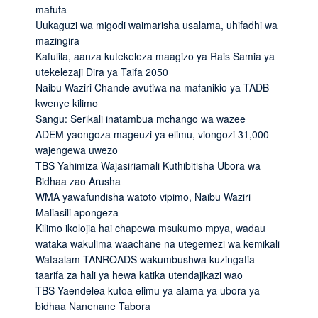
mafuta
Uukaguzi wa migodi waimarisha usalama, uhifadhi wa
mazingira
Kafulila, aanza kutekeleza maagizo ya Rais Samia ya
utekelezaji Dira ya Taifa 2050
Naibu Waziri Chande avutiwa na mafanikio ya TADB
kwenye kilimo
Sangu: Serikali inatambua mchango wa wazee
ADEM yaongoza mageuzi ya elimu, viongozi 31,000
wajengewa uwezo
TBS Yahimiza Wajasiriamali Kuthibitisha Ubora wa
Bidhaa zao Arusha
WMA yawafundisha watoto vipimo, Naibu Waziri
Maliasili apongeza
Kilimo ikolojia hai chapewa msukumo mpya, wadau
wataka wakulima waachane na utegemezi wa kemikali
Wataalam TANROADS wakumbushwa kuzingatia
taarifa za hali ya hewa katika utendajikazi wao
TBS Yaendelea kutoa elimu ya alama ya ubora ya
bidhaa Nanenane Tabora