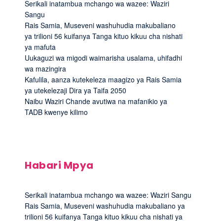
Serikali inatambua mchango wa wazee: Waziri
Sangu
Rais Samia, Museveni washuhudia makubaliano
ya trilioni 56 kuifanya Tanga kituo kikuu cha nishati
ya mafuta
Uukaguzi wa migodi waimarisha usalama, uhifadhi
wa mazingira
Kafulila, aanza kutekeleza maagizo ya Rais Samia
ya utekelezaji Dira ya Taifa 2050
Naibu Waziri Chande avutiwa na mafanikio ya
TADB kwenye kilimo
Habari Mpya
Serikali inatambua mchango wa wazee: Waziri Sangu
Rais Samia, Museveni washuhudia makubaliano ya
trilioni 56 kuifanya Tanga kituo kikuu cha nishati ya