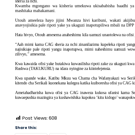
sheria za nchi.
Kwamba mgongano wa kisheria umekuwa ukisababisha baadhi ya w
mashitaka mahakamani.
Utouh ameeleza hayo jijini Mwanza hivi karibuni, wakati akijib
anavyojisikia pale ripoti yake ya ukaguzi inapotupiliwa mbali na DP
Hata hivyo, Otouh amesema anaheshimu kila uamuzi unaotolewa na ofisi
“Aah mimi kama CAG sheria za nchi zinanilazimu kupeleka ripoti y
najisikiaje pale ripoti yangu inapotupwa, mimi naheshimu uamuzi wowo
zilivyo,” amesema.
Kwa kawaida ofisi yake hutakiwa kuwasilisha ripoti zake za ukaguzi k
Rushwa (TAKUKURU) na idara nyingine za kiintelejensia.
Kwa upande wake, Katibu Mkuu wa Chama cha Wafanyakazi wa Serik
kitendo cha Serikali kuonekana kulegea katika kuiboresha ofisi ya CAG ki
Ametahadharisha kuwa ofisi ya CAG inaweza kukosa ufanisi kama Ser
kuwaepushia mazingira ya kushawishika kupokea ‘kitu kidogo’ wanapok
Post Views:
608
Share this: