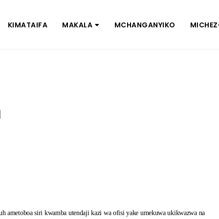
KIMATAIFA
MAKALA
MCHANGANYIKO
MICHE
a
h ametoboa siri kwamba utendaji kazi wa ofisi yake umekuwa ukikwazwa na