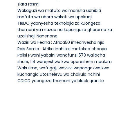
ziara rasmi
Wakaguzi wa mafuta waimarisha udhibiti
mafuta wa ubora wakati wa upakuaji
TIRDO yaonyesha teknolojia za kuongeza
thamani ya mazao na kupunguza gharama za
uzalishaji Nanenane
Waziri wa Fedha : Africa50 imeonyesha njia
Rais Samia : Afrika inahitaji matokeo chanya
Polisi Pwani yabaini wanafunzi 573 waliacha
shule, 114 warejeshwa kwa oparesheni maalum
Wakulima, wafugaji, wavuvi wapongezwa kwa
kuchangia utoshelevu wa chakula nchini
CDICD yaongeza thamani ya black granite