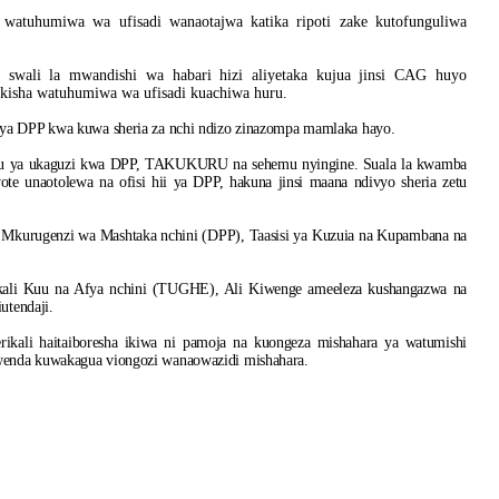
atuhumiwa wa ufisadi wanaotajwa katika ripoti zake kutofunguliwa
u swali la mwandishi wa habari hizi aliyetaka kujua jinsi CAG huyo
P kisha watuhumiwa wa ufisadi kuachiwa huru.
 ya DPP kwa kuwa sheria za nchi ndizo zinazompa mamlaka hayo.
angu ya ukaguzi kwa DPP, TAKUKURU na sehemu nyingine. Suala la kwamba
te unaotolewa na ofisi hii ya DPP, hakuna jinsi maana ndivyo sheria zetu
wa Mkurugenzi wa Mashtaka nchini (DPP), Taasisi ya Kuzuia na Kupambana na
ali Kuu na Afya nchini (TUGHE), Ali Kiwenge ameeleza kushangazwa na
utendaji.
ikali haitaiboresha ikiwa ni pamoja na kuongeza mishahara ya watumishi
wenda kuwakagua viongozi wanaowazidi mishahara.