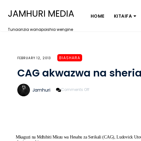
JAMHURI MEDIA
HOME
KITAIFA
Tunaanzia wanapoishia wengine
BIASHARA
FEBRUARY 12, 2013
CAG akwazwa na sheri
On
Jamhuri
Comments Off
CAG
Akwazwa
Na
Sheria
Mkaguzi na Mdhibiti Mkuu wa Hesabu za Serikali (CAG), Ludovick Utou