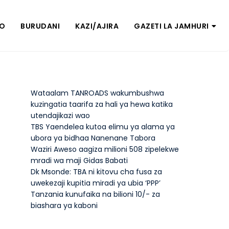
ZO
BURUDANI
KAZI/AJIRA
GAZETI LA JAMHURI
Wataalam TANROADS wakumbushwa
kuzingatia taarifa za hali ya hewa katika
utendajikazi wao
TBS Yaendelea kutoa elimu ya alama ya
ubora ya bidhaa Nanenane Tabora
Waziri Aweso aagiza milioni 508 zipelekwe
mradi wa maji Gidas Babati
Dk Msonde: TBA ni kitovu cha fusa za
uwekezaji kupitia miradi ya ubia ‘PPP’
Tanzania kunufaika na bilioni 10/- za
biashara ya kaboni