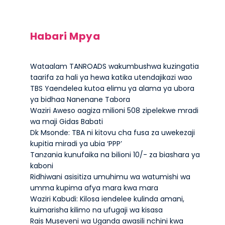
Habari Mpya
Wataalam TANROADS wakumbushwa kuzingatia
taarifa za hali ya hewa katika utendajikazi wao
TBS Yaendelea kutoa elimu ya alama ya ubora
ya bidhaa Nanenane Tabora
Waziri Aweso aagiza milioni 508 zipelekwe mradi
wa maji Gidas Babati
Dk Msonde: TBA ni kitovu cha fusa za uwekezaji
kupitia miradi ya ubia ‘PPP’
Tanzania kunufaika na bilioni 10/- za biashara ya
kaboni
Ridhiwani asisitiza umuhimu wa watumishi wa
umma kupima afya mara kwa mara
Waziri Kabudi: Kilosa iendelee kulinda amani,
kuimarisha kilimo na ufugaji wa kisasa
Rais Museveni wa Uganda awasili nchini kwa