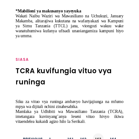
*Mabilioni ya makusanyo yayeyuka
Wakati Naibu Waziri wa Mawasiliano na Uchukuzi, January
Makamba, alitarajiwa kukutana na wafanyakazi wa Kampuni
ya Simu Tanzania (TTCL) jana, viongozi wakuu wake
wanatuhumiwa kufanya ufisadi unaoiangamiza kampuni hiyo
ya umma.
SIASA
TCRA kuvifungia vituo vya
runinga
Siku za vituo vya runinga ambavyo havijajiunga na mfumo
mpya wa dijitali nchini zinahesabika.
Mamlaka ya Udhibiti wa Mawasiliano Tanzania (TCRA),
imetangaza kuvinyang’anya leseni vituo hivyo ikiwa
vitaendelea kukaidi agizo hilo la Serikali.
PREVIOUS
1
…
161
162
163
164