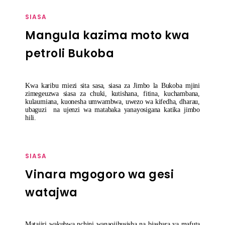
SIASA
Mangula kazima moto kwa
petroli Bukoba
Kwa karibu miezi sita sasa, siasa za Jimbo la Bukoba mjini
zimegeuzwa siasa za chuki, kutishana, fitina, kuchambana,
kulaumiana, kuonesha umwambwa, uwezo wa kifedha, dharau,
ubaguzi na ujenzi wa matabaka yanayosigana katika jimbo
hili.
SIASA
Vinara mgogoro wa gesi
watajwa
Matajiri wakubwa nchini wanaojihusisha na biashara ya mafuta