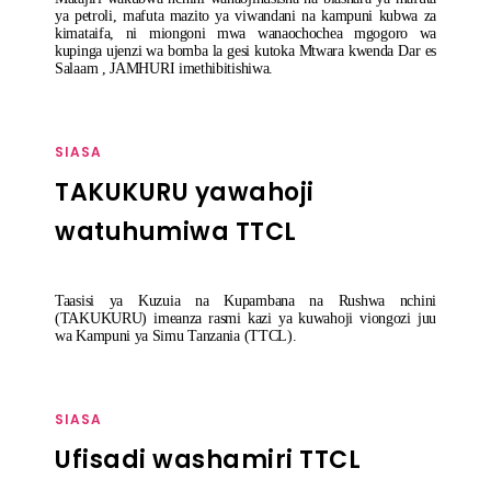
ya petroli, mafuta mazito ya viwandani na kampuni kubwa za
kimataifa, ni miongoni mwa wanaochochea mgogoro wa
kupinga ujenzi wa bomba la gesi kutoka Mtwara kwenda Dar es
Salaam , JAMHURI imethibitishiwa.
SIASA
TAKUKURU yawahoji
watuhumiwa TTCL
Taasisi ya Kuzuia na Kupambana na Rushwa nchini
(TAKUKURU) imeanza rasmi kazi ya kuwahoji viongozi juu
wa Kampuni ya Simu Tanzania (TTCL).
SIASA
Ufisadi washamiri TTCL