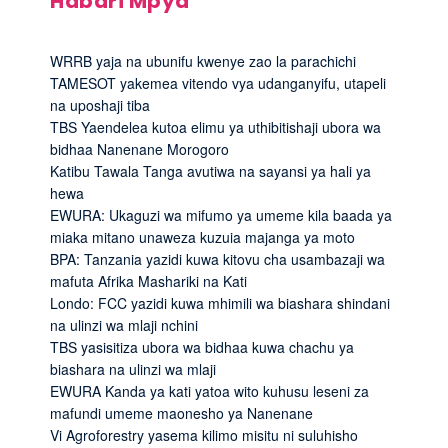
Habari Mpya
WRRB yaja na ubunifu kwenye zao la parachichi
TAMESOT yakemea vitendo vya udanganyifu, utapeli
na uposhaji tiba
TBS Yaendelea kutoa elimu ya uthibitishaji ubora wa
bidhaa Nanenane Morogoro
Katibu Tawala Tanga avutiwa na sayansi ya hali ya
hewa
EWURA: Ukaguzi wa mifumo ya umeme kila baada ya
miaka mitano unaweza kuzuia majanga ya moto
BPA: Tanzania yazidi kuwa kitovu cha usambazaji wa
mafuta Afrika Mashariki na Kati
Londo: FCC yazidi kuwa mhimili wa biashara shindani
na ulinzi wa mlaji nchini
TBS yasisitiza ubora wa bidhaa kuwa chachu ya
biashara na ulinzi wa mlaji
EWURA Kanda ya kati yatoa wito kuhusu leseni za
mafundi umeme maonesho ya Nanenane
Vi Agroforestry yasema kilimo misitu ni suluhisho