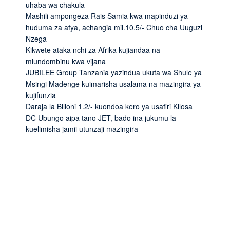
uhaba wa chakula
Mashili ampongeza Rais Samia kwa mapinduzi ya
huduma za afya, achangia mil.10.5/- Chuo cha Uuguzi
Nzega
Kikwete ataka nchi za Afrika kujiandaa na
miundombinu kwa vijana
JUBILEE Group Tanzania yazindua ukuta wa Shule ya
Msingi Madenge kuimarisha usalama na mazingira ya
kujifunzia
Daraja la Bilioni 1.2/- kuondoa kero ya usafiri Kilosa
DC Ubungo aipa tano JET, bado ina jukumu la
kuelimisha jamii utunzaji mazingira