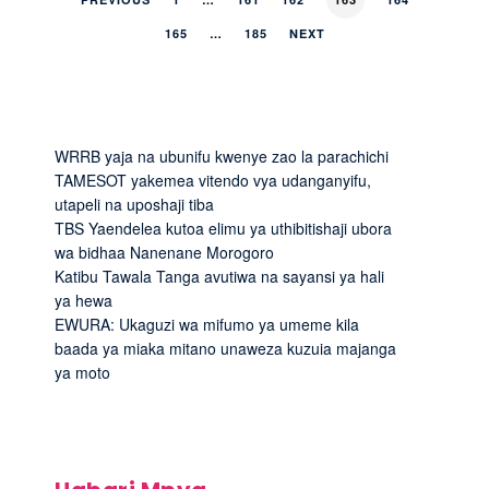
165
…
185
NEXT
WRRB yaja na ubunifu kwenye zao la parachichi
TAMESOT yakemea vitendo vya udanganyifu,
utapeli na uposhaji tiba
TBS Yaendelea kutoa elimu ya uthibitishaji ubora
wa bidhaa Nanenane Morogoro
Katibu Tawala Tanga avutiwa na sayansi ya hali
ya hewa
EWURA: Ukaguzi wa mifumo ya umeme kila
baada ya miaka mitano unaweza kuzuia majanga
ya moto