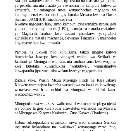
Matajiri wakubwa nchini wanaojihusisha na biashara ya mafuta
ya petroli, mafuta mazito ya viwandani na kampuni kubwa za
kimataifa, ni miongoni mwa wanaochochea mgogoro wa
kupinga ujenzi wa bomba la gesi kutoka Mtwara kwenda Dar es
Salaam , JAMHURI imethibitishiwa.
Kwenye mgogoro huo, zimo kampuni zinazoingiza nchini gesi
ya matumizi ya nyumbani (LPG), pamoja na mataifa makubwa
ya Magharibi ambao kwa desturi yamekuwa yakijitahidi
kuhakikisha mataifa machanga, ikiwamo Tanzania , yanaendelea
kuyanyenyekea kwa misaada.
Pamoja na ukweli huo kujulikana, tatizo jingine kubwa
limebainika kuwapo kwa viongozi wakuu wa Serikali ya
Jamhuri ya Muungano wa Tanzania, ambao, ama kwa woga au
kwa kutotaka kuwachukiza “wakubwa”, wameshindwa
kuwapasulia jipu wahusika wakuu kwenye mgogoro huu.
Badala yake, Waziri Mkuu Mizengo Pinda na Rais Jakaya
Kikwete wametajwa kwamba wamekuwa na kauli za kuwalenga
wanasiasa wa hapa nchini na viongozi wa kidini kama
wachochezi wakuu.
Miongoni mwa wanasiasa walio mstari wa mbele kupinga ujenzi
wa bomba la gesi kwa kudai anawatetea wananchi wa Mtwara,
ni Mbunge wa Kigoma Kaskazini, Zitto Kabwe (Chadema).
Habari zilizopatikana mwishoni mwa wiki zinasema Serikali
inajiandaa kukabiliana na “wakubwa” wanaopinga mradi huo,