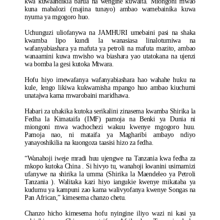
kwa kuwaandikia barua na wengine kuwaita. Miongoni mwao
kuna mabalozi (majina tunayo) ambao wamebainika kuwa
nyuma ya mgogoro huo.
Uchunguzi uliofanywa na JAMHURI umebaini pasi na shaka
kwamba lipo kundi la wanasiasa linalotumiwa na
wafanyabiashara ya mafuta ya petroli na mafuta mazito, ambao
wanaamini kuwa mwisho wa biashara yao utatokana na ujenzi
wa bomba la gesi kutoka Mtwara.
Hofu hiyo imewafanya wafanyabiashara hao wahahe huku na
kule, lengo likiwa kukwamisha mpango huo ambao kiuchumi
unatajwa kama mwarobaini maridhawa.
Habari za uhakika kutoka serikalini zinasema kwamba Shirika la
Fedha la Kimataifa (IMF) pamoja na Benki ya Dunia ni
miongoni mwa wachochezi wakuu kwenye mgogoro huu.
Pamoja nao, ni mataifa ya Magharibi ambayo ndiyo
yanayoshikilia na kuongoza taasisi hizo za fedha.
“Wanahoji iweje mradi huu ujengwe na Tanzania kwa fedha za
mkopo kutoka China . Si hivyo tu, wanahoji kwanini usimamizi
ufanywe na shirika la umma (Shirika la Maendeleo ya Petroli
Tanzania ). Walitaka kazi hiyo iangukie kwenye mikataba ya
kudumu ya kampuni zao kama walivyofanya kwenye Songas na
Pan African,” kimesema chanzo chetu.
Chanzo hicho kimesema hofu nyingine iliyo wazi ni kasi ya