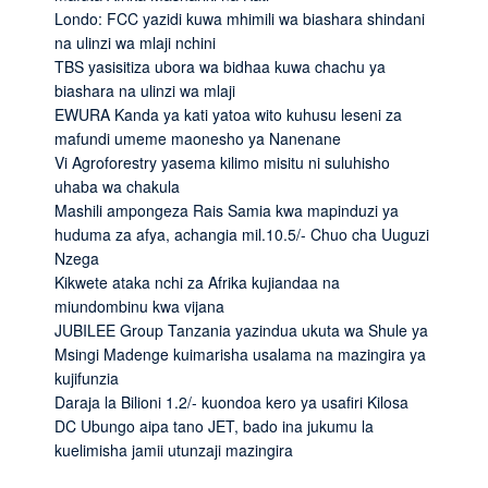
Londo: FCC yazidi kuwa mhimili wa biashara shindani
na ulinzi wa mlaji nchini
TBS yasisitiza ubora wa bidhaa kuwa chachu ya
biashara na ulinzi wa mlaji
EWURA Kanda ya kati yatoa wito kuhusu leseni za
mafundi umeme maonesho ya Nanenane
Vi Agroforestry yasema kilimo misitu ni suluhisho
uhaba wa chakula
Mashili ampongeza Rais Samia kwa mapinduzi ya
huduma za afya, achangia mil.10.5/- Chuo cha Uuguzi
Nzega
Kikwete ataka nchi za Afrika kujiandaa na
miundombinu kwa vijana
JUBILEE Group Tanzania yazindua ukuta wa Shule ya
Msingi Madenge kuimarisha usalama na mazingira ya
kujifunzia
Daraja la Bilioni 1.2/- kuondoa kero ya usafiri Kilosa
DC Ubungo aipa tano JET, bado ina jukumu la
kuelimisha jamii utunzaji mazingira