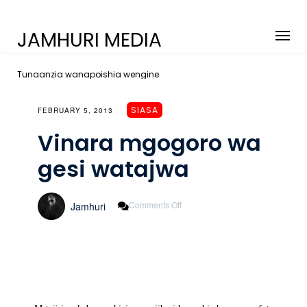
JAMHURI MEDIA
Tunaanzia wanapoishia wengine
SIASA
FEBRUARY 5, 2013
Vinara mgogoro wa
gesi watajwa
On
Comments Off
Jamhuri
Vinara
Mgogoro
Wa
Gesi
Watajwa