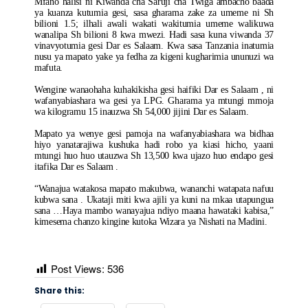
Mfano halisi ni Kiwanda cha Saruji cha Twiga ambacho baada
ya kuanza kutumia gesi, sasa gharama zake za umeme ni Sh
bilioni 1.5; ilhali awali wakati wakitumia umeme walikuwa
wanalipa Sh bilioni 8 kwa mwezi. Hadi sasa kuna viwanda 37
vinavyotumia gesi Dar es Salaam. Kwa sasa Tanzania inatumia
nusu ya mapato yake ya fedha za kigeni kugharimia ununuzi wa
mafuta.
Wengine wanaohaha kuhakikisha gesi haifiki Dar es Salaam , ni
wafanyabiashara wa gesi ya LPG. Gharama ya mtungi mmoja
wa kilogramu 15 inauzwa Sh 54,000 jijini Dar es Salaam.
Mapato ya wenye gesi pamoja na wafanyabiashara wa bidhaa
hiyo yanatarajiwa kushuka hadi robo ya kiasi hicho, yaani
mtungi huo huo utauzwa Sh 13,500 kwa ujazo huo endapo gesi
itafika Dar es Salaam .
“Wanajua watakosa mapato makubwa, wananchi watapata nafuu
kubwa sana . Ukataji miti kwa ajili ya kuni na mkaa utapungua
sana …Haya mambo wanayajua ndiyo maana hawataki kabisa,”
kimesema chanzo kingine kutoka Wizara ya Nishati na Madini.
Post Views:
536
Share this: