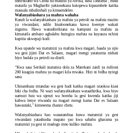
ushirikiano wa China na mataifa ya Afrika, hasa Tanzania ; huku
mataifa ya Magharibi yakionekana kutopewa kipaumbele katika
masuala mbalimbali ya kimaendeleo.
Wafanyabiashara ya mafuta wahaha
Kundi la wafanyabiashara ya mafuta ya petroli na mafuta mazito
ya viwandani, ndilo linaloonekana kuwa kwenye wakati
mgumu. Hawa wanashirikiana na kampuni za mafuta za
kimataifa ambazo aghalabu huingiza mafuta na kuyauza nchini
kupitia ukwepaji kodi.
Kwa upande wa matumizi ya mafuta kwa magari, baada ya ujio
wa gesi jijini Dar es Salaam, magari mengi yatatumia nishati
hiyo badala ya petroli na dizeli.
“Kwa sasa Serikali inatumia dola za Marekani zaidi ya milioni
200 kuagiza mafuta ya magari kila mwaka. Hizi ni fedha nyingi
sana.
Ukisambaza mtandao wa gesi hadi katika magari utaokoa kiasi
hiki cha fedha. Ni wazi wafanyabiashara wataathirika, kwa hiyo
uamuzi huu wa ujenzi wa bomba la gesi kwenda katika jiji
kubwa lenye viwanda na magari mengi kama Dar es Salaam
hawautaki,” kimesema chanzo chetu.
Wafanyabiashara hao wanatambua kuwa matumizi ya gesi
viwandani yatashusha mapato yao kwa sababu gharama ya
matumizi ya gesi ni madogo mno kuliko mafuta.