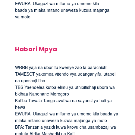
EWURA: Ukaguzi wa mifumo ya umeme kila
baada ya miaka mitano unaweza kuzuia majanga
ya moto
Habari Mpya
WRRB yaja na ubunifu kwenye zao la parachichi
TAMESOT yakemea vitendo vya udanganyifu, utapeli
na uposhaji tiba
TBS Yaendelea kutoa elimu ya uthibitishaji ubora wa
bidhaa Nanenane Morogoro
Katibu Tawala Tanga avutiwa na sayansi ya hali ya
hewa
EWURA: Ukaguzi wa mifumo ya umeme kila baada ya
miaka mitano unaweza kuzuia majanga ya moto
BPA: Tanzania yazidi kuwa kitovu cha usambazaji wa
mafuta Afrika Mashariki na Kati