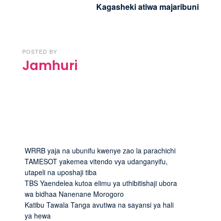
Kagasheki atiwa majaribuni
POSTED BY
Jamhuri
WRRB yaja na ubunifu kwenye zao la parachichi
TAMESOT yakemea vitendo vya udanganyifu,
utapeli na uposhaji tiba
TBS Yaendelea kutoa elimu ya uthibitishaji ubora
wa bidhaa Nanenane Morogoro
Katibu Tawala Tanga avutiwa na sayansi ya hali
ya hewa