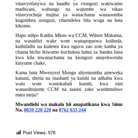
vinavyofanywa na baadhi ya viongozi wakiwamo
madiwani, wabunge na wajumbe wa vikao
vinavyochuja majina ya wanachama wanaoomba
kugombea uongozi, vitaendelea bila woga na hata
kikomo.
Hapo ndipo Katibu Mkuu wa CCM, Wilson Mukama,
na wasaidizi wake wote wanapopaswa kuilinda,
kuihifadhi na kuitetea kwa nguvu zao zote katiba ya
chama hicho ikiwamo kuchukua hatua za haraka hasa
kwa kila mwanachama na kiongozi anayekwenda
kinyume chake.
Kama hata Mwenyezi Mungu aliyetuumba ameweka
kanuni, sheria na masharti ya kuishi na adhabu kwa
watu wote wasiokubali kumtii, kwa nini
wanaoihujumu CCM na taasisi zake wasitimuliwe
mara moja?
Mwandishi wa makala hii anapatikana kwa Simu
Na.
0659 220 220
na
0762 633 244
Post Views:
576