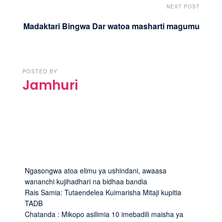
NEXT POST
Madaktari Bingwa Dar watoa masharti magumu
POSTED BY
Jamhuri
Ngasongwa atoa elimu ya ushindani, awaasa
wananchi kujihadhari na bidhaa bandia
Rais Samia: Tutaendelea Kuimarisha Mitaji kupitia
TADB
Chatanda : Mikopo asilimia 10 imebadili maisha ya