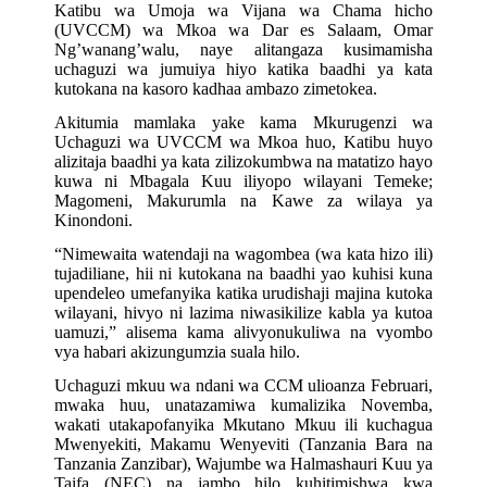
Katibu wa Umoja wa Vijana wa Chama hicho
(UVCCM) wa Mkoa wa Dar es Salaam, Omar
Ng’wanang’walu, naye alitangaza kusimamisha
uchaguzi wa jumuiya hiyo katika baadhi ya kata
kutokana na kasoro kadhaa ambazo zimetokea.
Akitumia mamlaka yake kama Mkurugenzi wa
Uchaguzi wa UVCCM wa Mkoa huo, Katibu huyo
alizitaja baadhi ya kata zilizokumbwa na matatizo hayo
kuwa ni Mbagala Kuu iliyopo wilayani Temeke;
Magomeni, Makurumla na Kawe za wilaya ya
Kinondoni.
“Nimewaita watendaji na wagombea (wa kata hizo ili)
tujadiliane, hii ni kutokana na baadhi yao kuhisi kuna
upendeleo umefanyika katika urudishaji majina kutoka
wilayani, hivyo ni lazima niwasikilize kabla ya kutoa
uamuzi,” alisema kama alivyonukuliwa na vyombo
vya habari akizungumzia suala hilo.
Uchaguzi mkuu wa ndani wa CCM ulioanza Februari,
mwaka huu, unatazamiwa kumalizika Novemba,
wakati utakapofanyika Mkutano Mkuu ili kuchagua
Mwenyekiti, Makamu Wenyeviti (Tanzania Bara na
Tanzania Zanzibar), Wajumbe wa Halmashauri Kuu ya
Taifa (NEC) na jambo hilo kuhitimishwa kwa