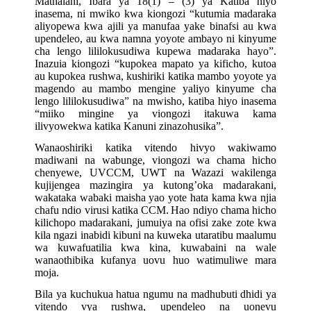
Mathalani, Ibara ya 18(1) – (3) ya Katiba hiyo
inasema, ni mwiko kwa kiongozi “kutumia madaraka
aliyopewa kwa ajili ya manufaa yake binafsi au kwa
upendeleo, au kwa namna yoyote ambayo ni kinyume
cha lengo lililokusudiwa kupewa madaraka hayo”.
Inazuia kiongozi “kupokea mapato ya kificho, kutoa
au kupokea rushwa, kushiriki katika mambo yoyote ya
magendo au mambo mengine yaliyo kinyume cha
lengo lililokusudiwa” na mwisho, katiba hiyo inasema
“miiko mingine ya viongozi itakuwa kama
ilivyowekwa katika Kanuni zinazohusika”.
Wanaoshiriki katika vitendo hivyo wakiwamo
madiwani na wabunge, viongozi wa chama hicho
chenyewe, UVCCM, UWT na Wazazi wakilenga
kujijengea mazingira ya kutong’oka madarakani,
wakataka wabaki maisha yao yote hata kama kwa njia
chafu ndio virusi katika CCM.
Hao ndiyo chama hicho
kilichopo madarakani, jumuiya na ofisi zake zote kwa
kila ngazi inabidi kibuni na kuweka utaratibu maalumu
wa kuwafuatilia kwa kina, kuwabaini na wale
wanaothibika kufanya uovu huo watimuliwe mara
moja.
Bila ya kuchukua hatua ngumu na madhubuti dhidi ya
vitendo vya rushwa, upendeleo na uonevu