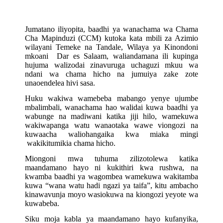
Jumatano iliyopita, baadhi ya wanachama wa Chama
Cha Mapinduzi (CCM) kutoka kata mbili za Azimio
wilayani Temeke na Tandale, Wilaya ya Kinondoni
mkoani Dar es Salaam, waliandamana ili kupinga
hujuma walizodai zinavuruga uchaguzi mkuu wa
ndani wa chama hicho na jumuiya zake zote
unaoendelea hivi sasa.
Huku wakiwa wamebeba mabango yenye ujumbe
mbalimbali, wanachama hao walidai kuwa baadhi ya
wabunge na madiwani katika jiji hilo, wamekuwa
wakiwapanga watu wanaotaka wawe viongozi na
kuwaacha waliohangaika kwa miaka mingi
wakikitumikia chama hicho.
Miongoni mwa tuhuma zilizotolewa katika
maandamano hayo ni kukithiri kwa rushwa, na
kwamba baadhi ya wagombea wamekuwa wakitamba
kuwa “wana watu hadi ngazi ya taifa”, kitu ambacho
kinawavunja moyo wasiokuwa na kiongozi yeyote wa
kuwabeba.
Siku moja kabla ya maandamano hayo kufanyika,