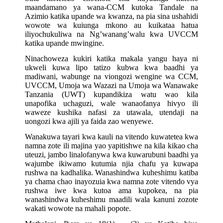
maandamano ya wana-CCM kutoka Tandale na
Azimio katika upande wa kwanza, na pia sina ushahidi
wowote wa kuiunga mkono au kuikataa hatua
iliyochukuliwa na Ng’wanang’walu kwa UVCCM
katika upande mwingine.
Ninachoweza kukiri katika makala yangu haya ni
ukweli kuwa lipo tatizo kubwa kwa baadhi ya
madiwani, wabunge na viongozi wengine wa CCM,
UVCCM, Umoja wa Wazazi na Umoja wa Wanawake
Tanzania (UWT) kupandikiza watu wao kila
unapofika uchaguzi, wale wanaofanya hivyo ili
waweze kushika nafasi za utawala, utendaji na
uongozi kwa ajili ya faida zao wenyewe.
Wanakuwa tayari kwa kauli na vitendo kuwatetea kwa
namna zote ili majina yao yapitishwe na kila kikao cha
uteuzi, jambo linalofanywa kwa kuwarubuni baadhi ya
wajumbe ikiwamo kutumia njia chafu ya kuwapa
rushwa na kadhalika.
Wanashindwa kuheshimu katiba
ya chama chao inayozuia kwa namna zote vitendo vya
rushwa iwe kwa kutoa ama kupokea, na pia
wanashindwa kuheshimu maadili wala kanuni zozote
wakati wowote na mahali popote.