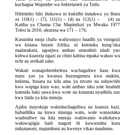
kuchagua Wajumbe wa Sekretarieti ya Taifa.
Hitimisho hilo litakuwa ni kukidhi matakwa ya Ibara
za 110(1) – (7), 111(1) – (4) na 112(1) – (4) za
Katiba ya Chama Cha Mapinduzi ya Mwaka 1977
Toleo la 2010, ukurasa wa 171 – 176.
Kasumba moja chafu waliyonayo baadhi ya viongozi
wa kisiasa barani Afrika, ni kutotaka kung’oka
madarakani, ugonjwa ambao umeathiri idadi yao
kubwa kuanzia ngazi za chini kabisa mpaka wakuu wa
nchi au serikali zake.
Wakati wanapobembeleza wachaguliwe hasa kwa
mara yao ya kwanza huzungumza kwa makini,
hekima, busara na kila aina ya mvuto na ushawishi
kwa wapiga kura wao, wale ambao siku zote huahidi
kutenda haki sawa kwa wote na kutumia nyadhifa zao
kwa faida ya kila mmoja.
Ajabu inayokuja wakishachaguliwa na kuanza kazi,
hubadilika na kuwa miungu watu, wale wanaotaka
waabudiwe na kila mmoja wakiwamo waliokuwa
wakiwapigia hadi magoti ili kuwaomba kura
mikutanoni, majumbani au kwenye vikao maalumu.