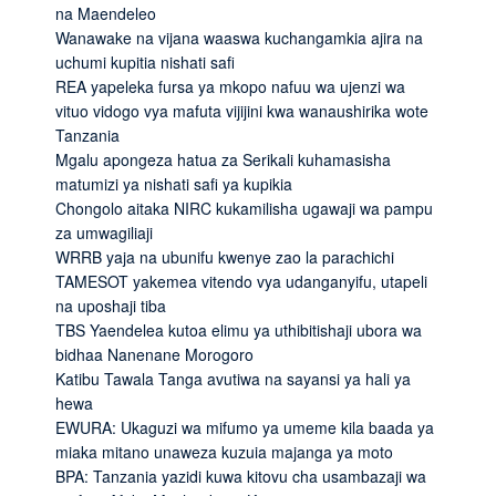
na Maendeleo
Wanawake na vijana waaswa kuchangamkia ajira na
uchumi kupitia nishati safi
REA yapeleka fursa ya mkopo nafuu wa ujenzi wa
vituo vidogo vya mafuta vijijini kwa wanaushirika wote
Tanzania
Mgalu apongeza hatua za Serikali kuhamasisha
matumizi ya nishati safi ya kupikia
Chongolo aitaka NIRC kukamilisha ugawaji wa pampu
za umwagiliaji
WRRB yaja na ubunifu kwenye zao la parachichi
TAMESOT yakemea vitendo vya udanganyifu, utapeli
na uposhaji tiba
TBS Yaendelea kutoa elimu ya uthibitishaji ubora wa
bidhaa Nanenane Morogoro
Katibu Tawala Tanga avutiwa na sayansi ya hali ya
hewa
EWURA: Ukaguzi wa mifumo ya umeme kila baada ya
miaka mitano unaweza kuzuia majanga ya moto
BPA: Tanzania yazidi kuwa kitovu cha usambazaji wa