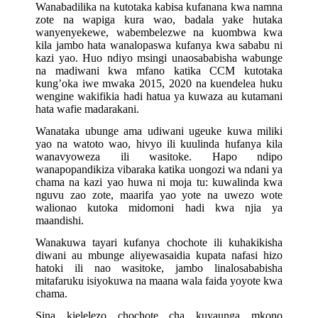
Wanabadilika na kutotaka kabisa kufanana kwa namna
zote na wapiga kura wao, badala yake hutaka
wanyenyekewe, wabembelezwe na kuombwa kwa
kila jambo hata wanalopaswa kufanya kwa sababu ni
kazi yao. Huo ndiyo msingi unaosababisha wabunge
na madiwani kwa mfano katika CCM kutotaka
kung’oka iwe mwaka 2015, 2020 na kuendelea huku
wengine wakifikia hadi hatua ya kuwaza au kutamani
hata wafie madarakani.
Wanataka ubunge ama udiwani ugeuke kuwa miliki
yao na watoto wao, hivyo ili kuulinda hufanya kila
wanavyoweza ili wasitoke. Hapo ndipo
wanapopandikiza vibaraka katika uongozi wa ndani ya
chama na kazi yao huwa ni moja tu: kuwalinda kwa
nguvu zao zote, maarifa yao yote na uwezo wote
walionao kutoka midomoni hadi kwa njia ya
maandishi.
Wanakuwa tayari kufanya chochote ili kuhakikisha
diwani au mbunge aliyewasaidia kupata nafasi hizo
hatoki ili nao wasitoke, jambo linalosababisha
mitafaruku isiyokuwa na maana wala faida yoyote kwa
chama.
Sina kielelezo chochote cha kuyaunga mkono