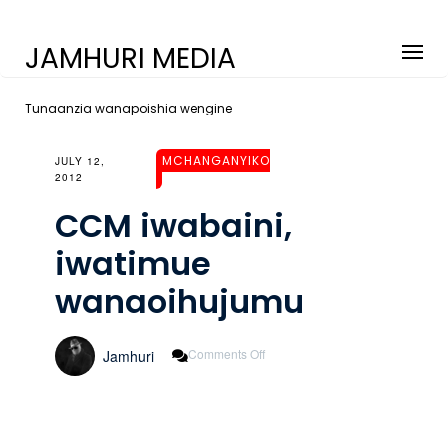
JAMHURI MEDIA
Tunaanzia wanapoishia wengine
MCHANGANYIKO
JULY 12,
2012
CCM iwabaini,
iwatimue
wanaoihujumu
On
Comments Off
Jamhuri
CCM
Iwabaini,
Iwatimue
Wanaoihujumu