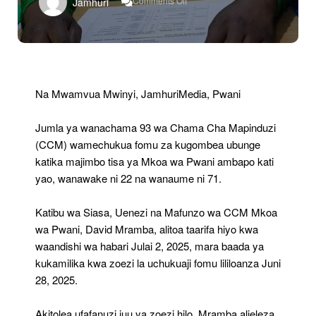
Comments Off
Jamhuri
93
Wachukua
Fomu
Ya
Ubunge,
Wawania
Majimbo
Na Mwamvua Mwinyi, JamhuriMedia, Pwani
Tisa
Mkoa
Jumla ya wanachama 93 wa Chama Cha Mapinduzi
Wa
Pwani
(CCM) wamechukua fomu za kugombea ubunge
katika majimbo tisa ya Mkoa wa Pwani ambapo kati
yao, wanawake ni 22 na wanaume ni 71.
Katibu wa Siasa, Uenezi na Mafunzo wa CCM Mkoa
wa Pwani, David Mramba, alitoa taarifa hiyo kwa
waandishi wa habari Julai 2, 2025, mara baada ya
kukamilika kwa zoezi la uchukuaji fomu lililoanza Juni
28, 2025.
Akitolea ufafanuzi juu ya zoezi hilo, Mramba alieleza,