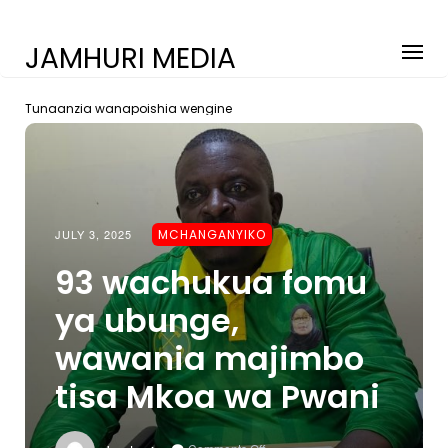
JAMHURI MEDIA
Tunaanzia wanapoishia wengine
JULY 3, 2025
MCHANGANYIKO
93 wachukua fomu
ya ubunge,
wawania majimbo
tisa Mkoa wa Pwani
On