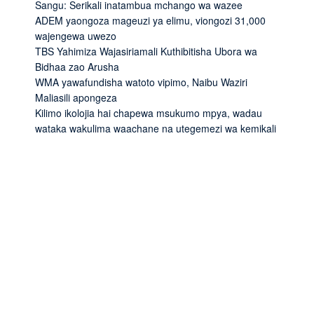
Sangu: Serikali inatambua mchango wa wazee
ADEM yaongoza mageuzi ya elimu, viongozi 31,000
wajengewa uwezo
TBS Yahimiza Wajasiriamali Kuthibitisha Ubora wa
Bidhaa zao Arusha
WMA yawafundisha watoto vipimo, Naibu Waziri
Maliasili apongeza
Kilimo ikolojia hai chapewa msukumo mpya, wadau
wataka wakulima waachane na utegemezi wa kemikali