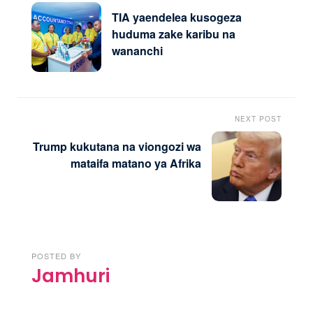
TIA yaendelea kusogeza
huduma zake karibu na
wananchi
NEXT POST
Trump kukutana na viongozi wa
mataifa matano ya Afrika
POSTED BY
Jamhuri