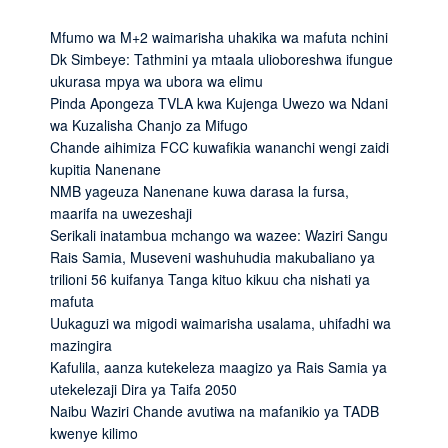
Mfumo wa M+2 waimarisha uhakika wa mafuta nchini
Dk Simbeye: Tathmini ya mtaala ulioboreshwa ifungue
ukurasa mpya wa ubora wa elimu
Pinda Apongeza TVLA kwa Kujenga Uwezo wa Ndani
wa Kuzalisha Chanjo za Mifugo
Chande aihimiza FCC kuwafikia wananchi wengi zaidi
kupitia Nanenane
NMB yageuza Nanenane kuwa darasa la fursa,
maarifa na uwezeshaji
Serikali inatambua mchango wa wazee: Waziri Sangu
Rais Samia, Museveni washuhudia makubaliano ya
trilioni 56 kuifanya Tanga kituo kikuu cha nishati ya
mafuta
Uukaguzi wa migodi waimarisha usalama, uhifadhi wa
mazingira
Kafulila, aanza kutekeleza maagizo ya Rais Samia ya
utekelezaji Dira ya Taifa 2050
Naibu Waziri Chande avutiwa na mafanikio ya TADB
kwenye kilimo