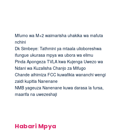
Mfumo wa M+2 waimarisha uhakika wa mafuta
nchini
Dk Simbeye: Tathmini ya mtaala ulioboreshwa
ifungue ukurasa mpya wa ubora wa elimu
Pinda Apongeza TVLA kwa Kujenga Uwezo wa
Ndani wa Kuzalisha Chanjo za Mifugo
Chande aihimiza FCC kuwafikia wananchi wengi
zaidi kupitia Nanenane
NMB yageuza Nanenane kuwa darasa la fursa,
maarifa na uwezeshaji
Habari Mpya