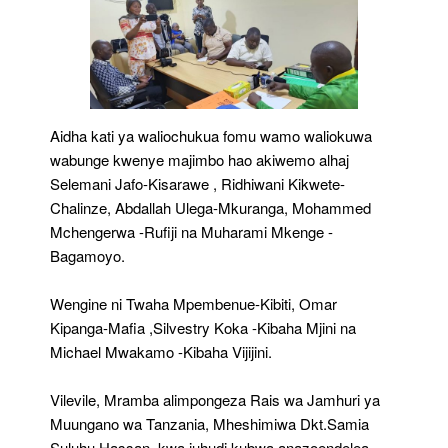
Aidha kati ya waliochukua fomu wamo waliokuwa
wabunge kwenye majimbo hao akiwemo alhaj
Selemani Jafo-Kisarawe , Ridhiwani Kikwete-
Chalinze, Abdallah Ulega-Mkuranga, Mohammed
Mchengerwa -Rufiji na Muharami Mkenge -
Bagamoyo.
Wengine ni Twaha Mpembenue-Kibiti, Omar
Kipanga-Mafia ,Silvestry Koka -Kibaha Mjini na
Michael Mwakamo -Kibaha Vijijini.
Vilevile, Mramba alimpongeza Rais wa Jamhuri ya
Muungano wa Tanzania, Mheshimiwa Dkt.Samia
Suluhu Hassan, kwa juhudi kubwa anazoendelea