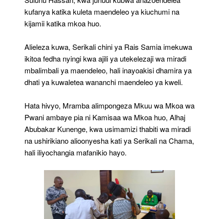
kufanya katika kuleta maendeleo ya kiuchumi na
kijamii katika mkoa huo.
Alieleza kuwa, Serikali chini ya Rais Samia imekuwa
ikitoa fedha nyingi kwa ajili ya utekelezaji wa miradi
mbalimbali ya maendeleo, hali inayoakisi dhamira ya
dhati ya kuwaletea wananchi maendeleo ya kweli.
Hata hivyo, Mramba alimpongeza Mkuu wa Mkoa wa
Pwani ambaye pia ni Kamisaa wa Mkoa huo, Alhaj
Abubakar Kunenge, kwa usimamizi thabiti wa miradi
na ushirikiano alioonyesha kati ya Serikali na Chama,
hali iliyochangia mafanikio hayo.