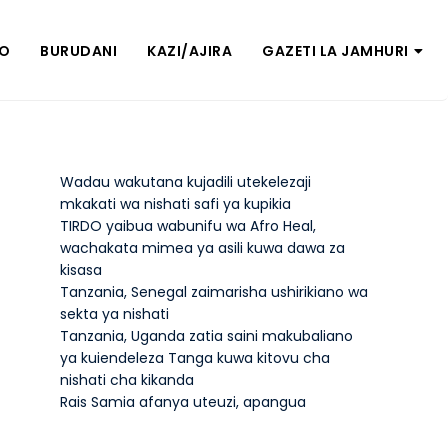
ZO
BURUDANI
KAZI/AJIRA
GAZETI LA JAMHURI
Wadau wakutana kujadili utekelezaji
mkakati wa nishati safi ya kupikia
TIRDO yaibua wabunifu wa Afro Heal,
wachakata mimea ya asili kuwa dawa za
kisasa
Tanzania, Senegal zaimarisha ushirikiano wa
sekta ya nishati
Tanzania, Uganda zatia saini makubaliano
ya kuiendeleza Tanga kuwa kitovu cha
nishati cha kikanda
Rais Samia afanya uteuzi, apangua