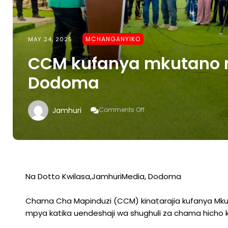
MCHANGANYIKO
MAY 24, 2025
CCM kufanya mkutano mk
Dodoma
On
Jamhuri
Comments Off
CCM
Kufanya
Mkutano
Mkuu
Wa
Kihistoria
Jijini
Na Dotto Kwilasa,JamhuriMedia, Dodoma
Dodoma
Chama Cha Mapinduzi (CCM) kinatarajia kufanya Mku
mpya katika uendeshaji wa shughuli za chama hicho k