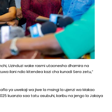
nchi, Uzinduzi wake rasmi utaonesha dhamira na
a ilani ndio kitendea kazi cha kunadi Sera zetu,”
 ya uwekaji wa jiwe la msingi la ujenzi wa Makao
25 kuanzia saa tatu asubuhi, karibu na jengo la Jakaya