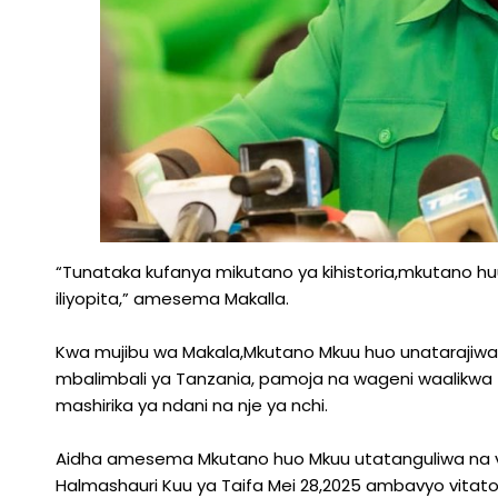
“Tunataka kufanya mikutano ya kihistoria,mkutano hu
iliyopita,” amesema Makalla.
Kwa mujibu wa Makala,Mkutano Mkuu huo unatarajiwa
mbalimbali ya Tanzania, pamoja na wageni waalikwa 7
mashirika ya ndani na nje ya nchi.
Aidha amesema Mkutano huo Mkuu utatanguliwa na vi
Halmashauri Kuu ya Taifa Mei 28,2025 ambavyo vitat