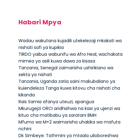
Habari Mpya
Wadau wakutana kujadili utekelezaji mkakati wa
nishati safi ya kupikia
TIRDO yaibua wabunifu wa Afro Heal, wachakata
mimea ya asili kuwa dawa za kisasa
Tanzania, Senegal zaimarisha ushirikiano wa
sekta ya nishati
Tanzania, Uganda zatia saini makubaliano ya
kuiendeleza Tanga kuwa kitovu cha nishati cha
kikanda
Rais Samia afanya uteuzi, apangua
Mkurugejzi ORCI aridhishwa na kasi ya ujenzi wa
kituo cha matibabu ya saratani BMH
Mfumo wa M+2 waimarisha uhakika wa mafuta
nchini
Dk Simbeye: Tathmini ya mtaala ulioboreshwa