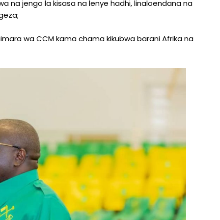
wa na jengo la kisasa na lenye hadhi, linaloendana na
geza;
a uimara wa CCM kama chama kikubwa barani Afrika na