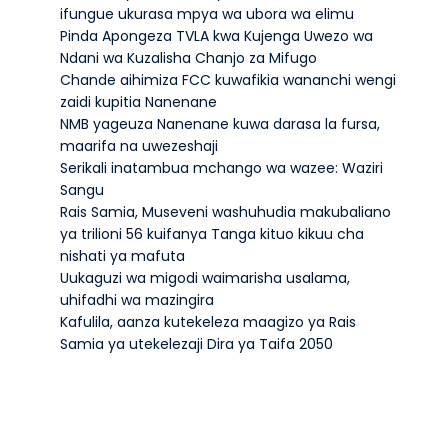
ifungue ukurasa mpya wa ubora wa elimu
Pinda Apongeza TVLA kwa Kujenga Uwezo wa
Ndani wa Kuzalisha Chanjo za Mifugo
Chande aihimiza FCC kuwafikia wananchi wengi
zaidi kupitia Nanenane
NMB yageuza Nanenane kuwa darasa la fursa,
maarifa na uwezeshaji
Serikali inatambua mchango wa wazee: Waziri
Sangu
Rais Samia, Museveni washuhudia makubaliano
ya trilioni 56 kuifanya Tanga kituo kikuu cha
nishati ya mafuta
Uukaguzi wa migodi waimarisha usalama,
uhifadhi wa mazingira
Kafulila, aanza kutekeleza maagizo ya Rais
Samia ya utekelezaji Dira ya Taifa 2050