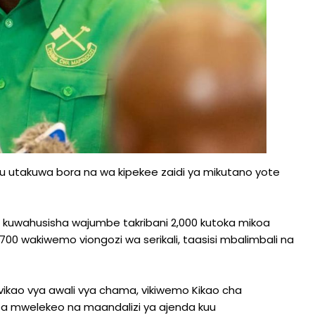
u utakuwa bora na wa kipekee zaidi ya mikutano yote
 kuwahusisha wajumbe takribani 2,000 kutoka mikoa
00 wakiwemo viongozi wa serikali, taasisi mbalimbali na
kao vya awali vya chama, vikiwemo Kikao cha
oa mwelekeo na maandalizi ya ajenda kuu