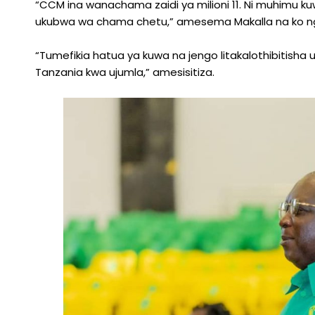
“CCM ina wanachama zaidi ya milioni 11. Ni muhimu ku
ukubwa wa chama chetu,” amesema Makalla na ko n
“Tumefikia hatua ya kuwa na jengo litakalothibitish
Tanzania kwa ujumla,” amesisitiza.