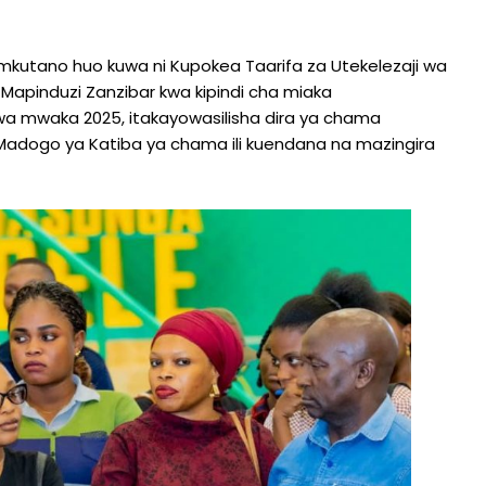
mkutano huo kuwa ni Kupokea Taarifa za Utekelezaji wa
a Mapinduzi Zanzibar kwa kipindi cha miaka
wa mwaka 2025, itakayowasilisha dira ya chama
adogo ya Katiba ya chama ili kuendana na mazingira