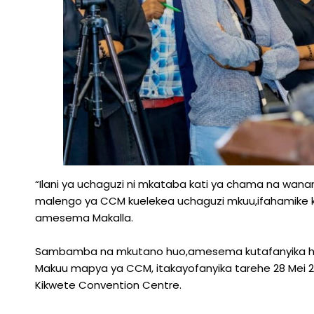
“Ilani ya uchaguzi ni mkataba kati ya chama na wana
malengo ya CCM kuelekea uchaguzi mkuu,ifahamike kuw
amesema Makalla.
Sambamba na mkutano huo,amesema kutafanyika hafla
Makuu mapya ya CCM, itakayofanyika tarehe 28 Mei 20
Kikwete Convention Centre.