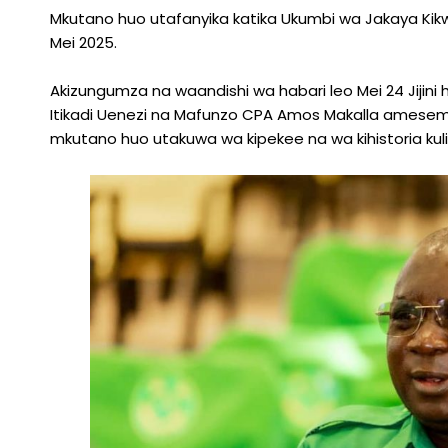
Mkutano huo utafanyika katika Ukumbi wa Jakaya Kikw
Mei 2025.
Akizungumza na waandishi wa habari leo Mei 24 Jijini
Itikadi Uenezi na Mafunzo CPA Amos Makalla amese
mkutano huo utakuwa wa kipekee na wa kihistoria kulik