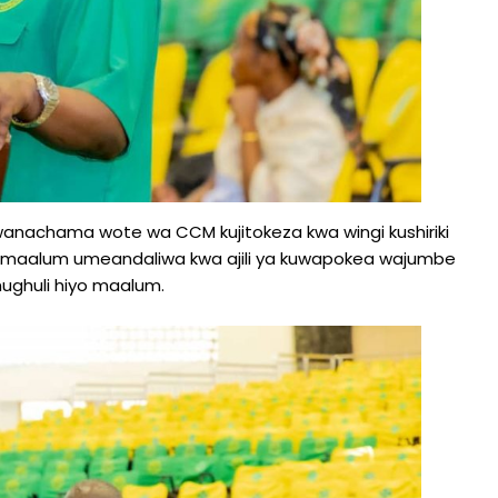
anachama wote wa CCM kujitokeza kwa wingi kushiriki
u maalum umeandaliwa kwa ajili ya kuwapokea wajumbe
ughuli hiyo maalum.