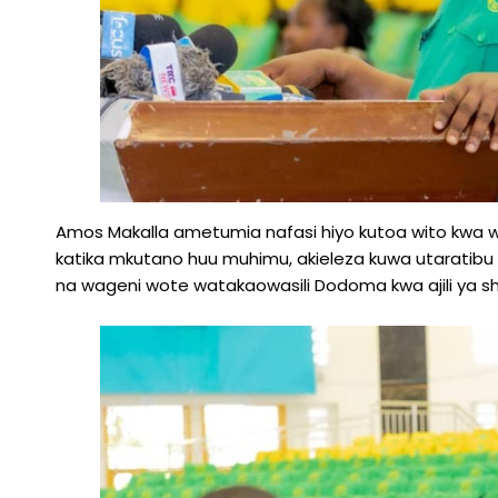
Amos Makalla ametumia nafasi hiyo kutoa wito kwa w
katika mkutano huu muhimu, akieleza kuwa utaratib
na wageni wote watakaowasili Dodoma kwa ajili ya sh