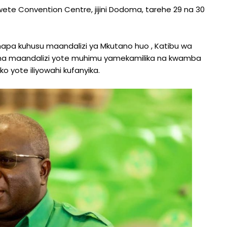
ete Convention Centre, jijini Dodoma, tarehe 29 na 30
 hapa kuhusu maandalizi ya Mkutano huo , Katibu wa
ma maandalizi yote muhimu yamekamilika na kwamba
o yote iliyowahi kufanyika.