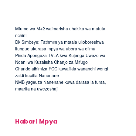
Mfumo wa M+2 waimarisha uhakika wa mafuta
nchini
Dk Simbeye: Tathmini ya mtaala ulioboreshwa
ifungue ukurasa mpya wa ubora wa elimu
Pinda Apongeza TVLA kwa Kujenga Uwezo wa
Ndani wa Kuzalisha Chanjo za Mifugo
Chande aihimiza FCC kuwafikia wananchi wengi
zaidi kupitia Nanenane
NMB yageuza Nanenane kuwa darasa la fursa,
maarifa na uwezeshaji
Habari Mpya