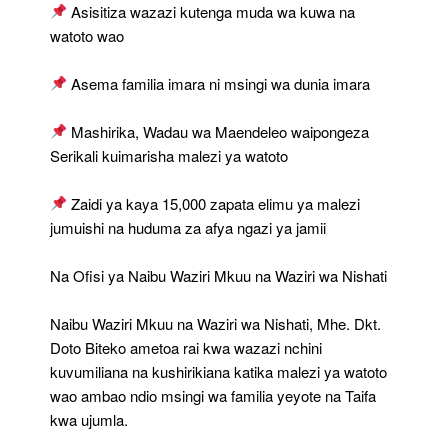
Familia
Asisitiza wazazi kutenga muda wa kuwa na
Zao
watoto wao
Asema familia imara ni msingi wa dunia imara
Mashirika, Wadau wa Maendeleo waipongeza
Serikali kuimarisha malezi ya watoto
Zaidi ya kaya 15,000 zapata elimu ya malezi
jumuishi na huduma za afya ngazi ya jamii
Na Ofisi ya Naibu Waziri Mkuu na Waziri wa Nishati
Naibu Waziri Mkuu na Waziri wa Nishati, Mhe. Dkt.
Doto Biteko ametoa rai kwa wazazi nchini
kuvumiliana na kushirikiana katika malezi ya watoto
wao ambao ndio msingi wa familia yeyote na Taifa
kwa ujumla.