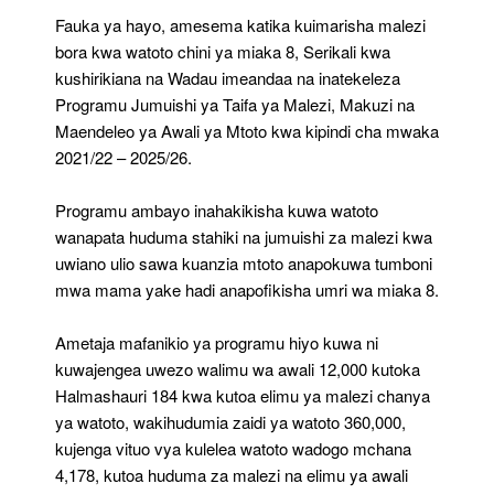
Fauka ya hayo, amesema katika kuimarisha malezi
bora kwa watoto chini ya miaka 8, Serikali kwa
kushirikiana na Wadau imeandaa na inatekeleza
Programu Jumuishi ya Taifa ya Malezi, Makuzi na
Maendeleo ya Awali ya Mtoto kwa kipindi cha mwaka
2021/22 – 2025/26.
Programu ambayo inahakikisha kuwa watoto
wanapata huduma stahiki na jumuishi za malezi kwa
uwiano ulio sawa kuanzia mtoto anapokuwa tumboni
mwa mama yake hadi anapofikisha umri wa miaka 8.
Ametaja mafanikio ya programu hiyo kuwa ni
kuwajengea uwezo walimu wa awali 12,000 kutoka
Halmashauri 184 kwa kutoa elimu ya malezi chanya
ya watoto, wakihudumia zaidi ya watoto 360,000,
kujenga vituo vya kulelea watoto wadogo mchana
4,178, kutoa huduma za malezi na elimu ya awali