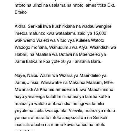
mtoto na ulinzi na usalama na mtoto, amesititiza Dkt.
Biteko
Aidha, Serikali kwa kushirikiana na wadau wengine
imetoa mafunzo kwa wataalamu zaidi ya 15,000
wakiwemo Walezi wa Vituo vya Kulelea Watoto
Wadogo mchana, Wahudumu wa Afya, Waandishi wa
Habari, na Maafisa wa Ustawi na Maendeleo ya
Jamii katika mikoa yote 26 ya Tanzania Bara.
Naye, Naibu Waziri wa Wizara ya Maendeleo ya
Jamii, Jinsia, Wanawake na Makundi Maalum, Mhe.
Mwanaidi Ali Khamis amesema kuwa Maadhimisho
hayo yanalenga kutathmini nafasi ya familia katika
malezi ya watoto ambao ndio msingi wa familia
yeyote na Taifa kwa ujumla. Vilevile, malezi ya mtoto
yanaanza mara tu mtoto anapozaliwa na Serikali
inasisitiza baba na mama kuwa karibu na mtoto