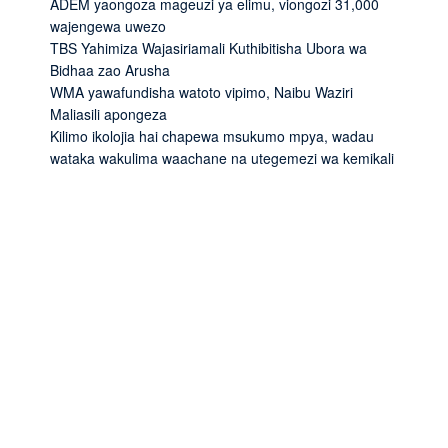
ADEM yaongoza mageuzi ya elimu, viongozi 31,000
wajengewa uwezo
TBS Yahimiza Wajasiriamali Kuthibitisha Ubora wa
Bidhaa zao Arusha
WMA yawafundisha watoto vipimo, Naibu Waziri
Maliasili apongeza
Kilimo ikolojia hai chapewa msukumo mpya, wadau
wataka wakulima waachane na utegemezi wa kemikali