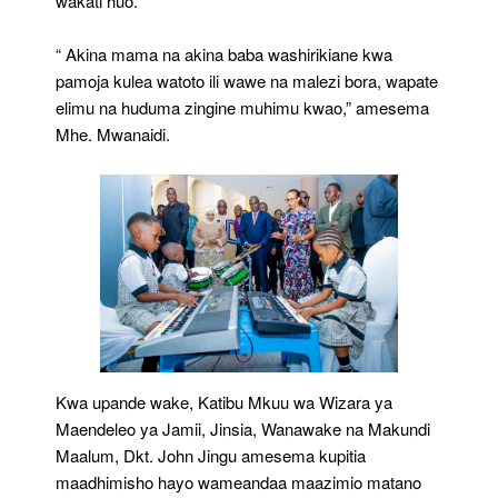
wakati huo.
“ Akina mama na akina baba washirikiane kwa
pamoja kulea watoto ili wawe na malezi bora, wapate
elimu na huduma zingine muhimu kwao,” amesema
Mhe. Mwanaidi.
Kwa upande wake, Katibu Mkuu wa Wizara ya
Maendeleo ya Jamii, Jinsia, Wanawake na Makundi
Maalum, Dkt. John Jingu amesema kupitia
maadhimisho hayo wameandaa maazimio matano