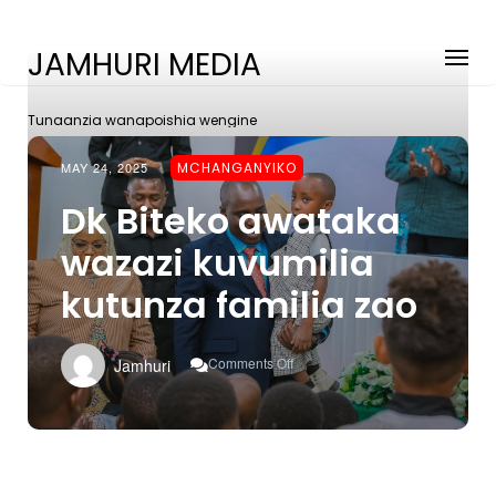
JAMHURI MEDIA
Tunaanzia wanapoishia wengine
MAY 24, 2025
MCHANGANYIKO
Dk Biteko awataka
wazazi kuvumilia
kutunza familia zao
On
Comments Off
Jamhuri
Dk
Biteko
Awataka
Wazazi
Kuvumilia
Kutunza