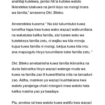
anahitaji kulelewa, jambo hili la kutolea watoto
likiendelea tutakuwa na jamii isiyo na msingi imara
wa familia,” amesema Dkt. Biteko.
Ameendelea kusema “ Na sisi tukumbuke kuwa
tumefika hapa kwa kuwa wako wazazi walivumiliana
na wakatulea katika familia, sisi tusiwe watu wa
kutelekeza familia zetu, ni wajibu wa kila mmoja
kujua kuwa familia ni msingi, tukijua kuwa kila mtu
ana mapungufu hivyo tuvumiliane tulee familia zetu, ”
Dkt. Biteko amebainisha kuwa familia ikiimarika na
dunia itaimarika hivyo wazazi watenge muda wa
kuwa na familia zao ili kuwarithisha mila na tamaduni
zao. Aidha, matokeo ya wazazi kushtakiana kwa
watoto yanajenga chuki miongoni mwa watoto hata
katika maisha yao ya baadaye.
Pia, ametoa rai kwa watoto kuwa watiifu kwa wazazi