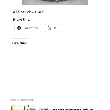
Post Views:
482
Share this:
Facebook
X
Like this:
PREVIOUS POST
CCM kufanya mkutano mkuu