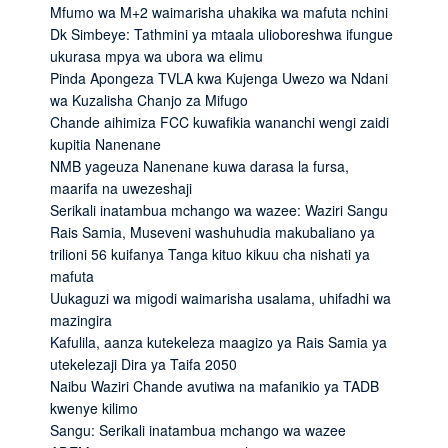
Mfumo wa M+2 waimarisha uhakika wa mafuta nchini
Dk Simbeye: Tathmini ya mtaala ulioboreshwa ifungue
ukurasa mpya wa ubora wa elimu
Pinda Apongeza TVLA kwa Kujenga Uwezo wa Ndani
wa Kuzalisha Chanjo za Mifugo
Chande aihimiza FCC kuwafikia wananchi wengi zaidi
kupitia Nanenane
NMB yageuza Nanenane kuwa darasa la fursa,
maarifa na uwezeshaji
Serikali inatambua mchango wa wazee: Waziri Sangu
Rais Samia, Museveni washuhudia makubaliano ya
trilioni 56 kuifanya Tanga kituo kikuu cha nishati ya
mafuta
Uukaguzi wa migodi waimarisha usalama, uhifadhi wa
mazingira
Kafulila, aanza kutekeleza maagizo ya Rais Samia ya
utekelezaji Dira ya Taifa 2050
Naibu Waziri Chande avutiwa na mafanikio ya TADB
kwenye kilimo
Sangu: Serikali inatambua mchango wa wazee