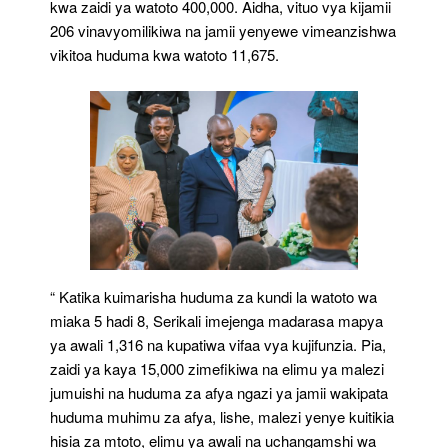
kwa zaidi ya watoto 400,000. Aidha, vituo vya kijamii
206 vinavyomilikiwa na jamii yenyewe vimeanzishwa
vikitoa huduma kwa watoto 11,675.
“ Katika kuimarisha huduma za kundi la watoto wa
miaka 5 hadi 8, Serikali imejenga madarasa mapya
ya awali 1,316 na kupatiwa vifaa vya kujifunzia. Pia,
zaidi ya kaya 15,000 zimefikiwa na elimu ya malezi
jumuishi na huduma za afya ngazi ya jamii wakipata
huduma muhimu za afya, lishe, malezi yenye kuitikia
hisia za mtoto, elimu ya awali na uchangamshi wa