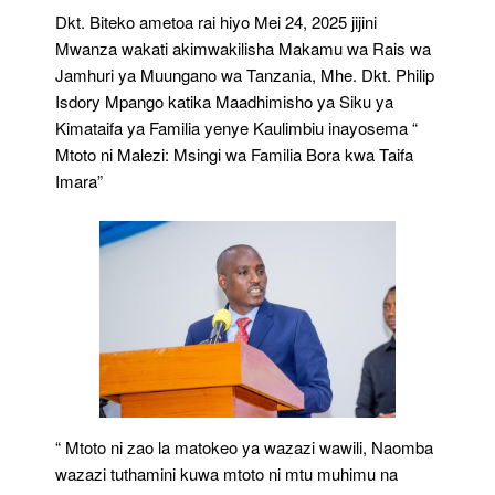
Dkt. Biteko ametoa rai hiyo Mei 24, 2025 jijini
Mwanza wakati akimwakilisha Makamu wa Rais wa
Jamhuri ya Muungano wa Tanzania, Mhe. Dkt. Philip
Isdory Mpango katika Maadhimisho ya Siku ya
Kimataifa ya Familia yenye Kaulimbiu inayosema “
Mtoto ni Malezi: Msingi wa Familia Bora kwa Taifa
Imara”
“ Mtoto ni zao la matokeo ya wazazi wawili, Naomba
wazazi tuthamini kuwa mtoto ni mtu muhimu na