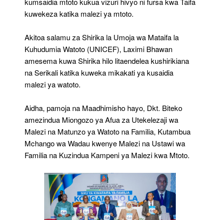
kumsaidia mtoto kukua vizuri hivyo ni fursa kwa Taifa
kuwekeza katika malezi ya mtoto.
Akitoa salamu za Shirika la Umoja wa Mataifa la
Kuhudumia Watoto (UNICEF), Laximi Bhawan
amesema kuwa Shirika hilo litaendelea kushirikiana
na Serikali katika kuweka mikakati ya kusaidia
malezi ya watoto.
Aidha, pamoja na Maadhimisho hayo, Dkt. Biteko
amezindua Miongozo ya Afua za Utekelezaji wa
Malezi na Matunzo ya Watoto na Familia, Kutambua
Mchango wa Wadau kwenye Malezi na Ustawi wa
Familia na Kuzindua Kampeni ya Malezi kwa Mtoto.