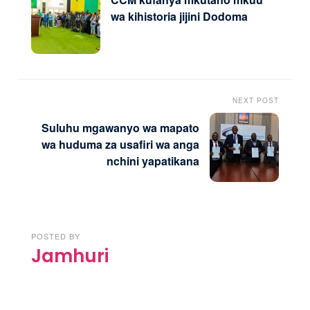
wa kihistoria jijini Dodoma
NEXT POST
Suluhu mgawanyo wa mapato
wa huduma za usafiri wa anga
nchini yapatikana
POSTED BY
Jamhuri