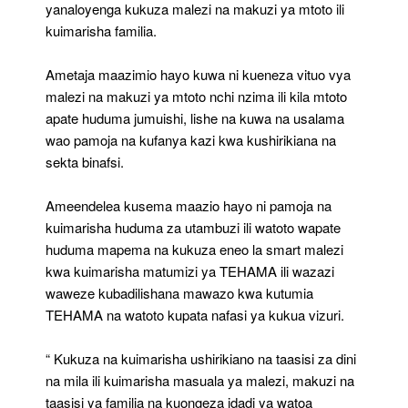
yanaloyenga kukuza malezi na makuzi ya mtoto ili
kuimarisha familia.
Ametaja maazimio hayo kuwa ni kueneza vituo vya
malezi na makuzi ya mtoto nchi nzima ili kila mtoto
apate huduma jumuishi, lishe na kuwa na usalama
wao pamoja na kufanya kazi kwa kushirikiana na
sekta binafsi.
Ameendelea kusema maazio hayo ni pamoja na
kuimarisha huduma za utambuzi ili watoto wapate
huduma mapema na kukuza eneo la smart malezi
kwa kuimarisha matumizi ya TEHAMA ili wazazi
waweze kubadilishana mawazo kwa kutumia
TEHAMA na watoto kupata nafasi ya kukua vizuri.
“ Kukuza na kuimarisha ushirikiano na taasisi za dini
na mila ili kuimarisha masuala ya malezi, makuzi na
taasisi ya familia na kuongeza idadi ya watoa