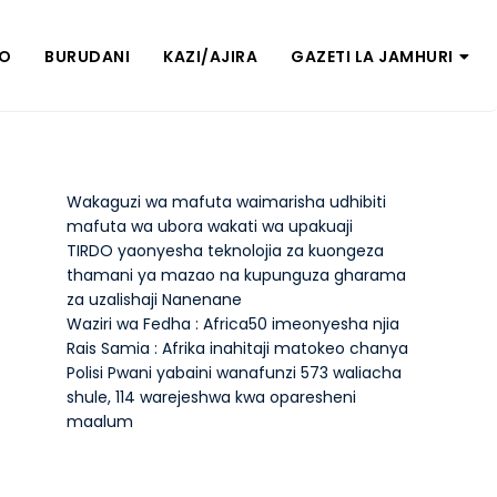
ZO
BURUDANI
KAZI/AJIRA
GAZETI LA JAMHURI
Wakaguzi wa mafuta waimarisha udhibiti
mafuta wa ubora wakati wa upakuaji
TIRDO yaonyesha teknolojia za kuongeza
thamani ya mazao na kupunguza gharama
za uzalishaji Nanenane
Waziri wa Fedha : Africa50 imeonyesha njia
Rais Samia : Afrika inahitaji matokeo chanya
Polisi Pwani yabaini wanafunzi 573 waliacha
shule, 114 warejeshwa kwa oparesheni
maalum