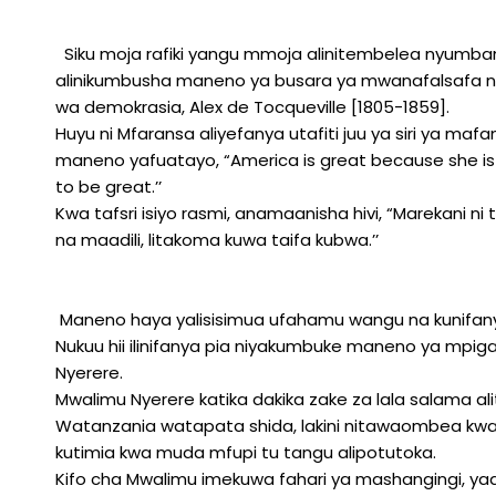
Siku moja rafiki yangu mmoja alinitembelea nyumbani
alinikumbusha maneno ya busara ya mwanafalsafa n
wa demokrasia, Alex de Tocqueville [1805-1859].
Huyu ni Mfaransa aliyefanya utafiti juu ya siri ya mafan
maneno yafuatayo, “America is great because she is
to be great.’’
Kwa tafsri isiyo rasmi, anamaanisha hivi, “Marekani n
na maadili, litakoma kuwa taifa kubwa.’’
Maneno haya yalisisimua ufahamu wangu na kunifanya
Nukuu hii ilinifanya pia niyakumbuke maneno ya mpiga
Nyerere.
Mwalimu Nyerere katika dakika zake za lala salama a
Watanzania watapata shida, lakini nitawaombea k
kutimia kwa muda mfupi tu tangu alipotutoka.
Kifo cha Mwalimu imekuwa fahari ya mashangingi, yaa