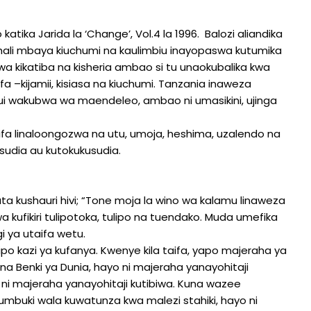
ka Jarida la ‘Change’, Vol.4 la 1996. Balozi aliandika
a hali mbaya kiuchumi na kaulimbiu inayopaswa kutumika
wa kikatiba na kisheria ambao si tu unaokubalika kwa
–kijamii, kisiasa na kiuchumi. Tanzania inaweza
adui wakubwa wa maendeleo, ambao ni umasikini, ujinga
ifa linaloongozwa na utu, umoja, heshima, uzalendo na
udia au kutokukusudia.
a kushauri hivi; “Tone moja la wino wa kalamu linaweza
a kufikiri tulipotoka, tulipo na tuendako. Muda umefika
i ya utaifa wetu.
 ipo kazi ya kufanya. Kwenye kila taifa, yapo majeraha ya
 na Benki ya Dunia, hayo ni majeraha yanayohitaji
 ni majeraha yanayohitaji kutibiwa. Kuna wazee
iwakumbuki wala kuwatunza kwa malezi stahiki, hayo ni