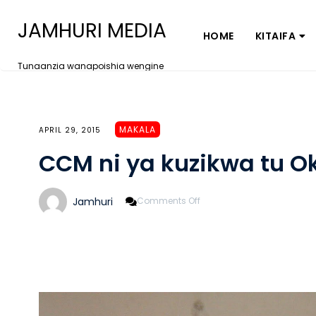
JAMHURI MEDIA
HOME
KITAIFA
Tunaanzia wanapoishia wengine
MAKALA
APRIL 29, 2015
CCM ni ya kuzikwa tu O
On
Jamhuri
Comments Off
CCM
Ni
Ya
Kuzikwa
Tu
Oktoba
2015