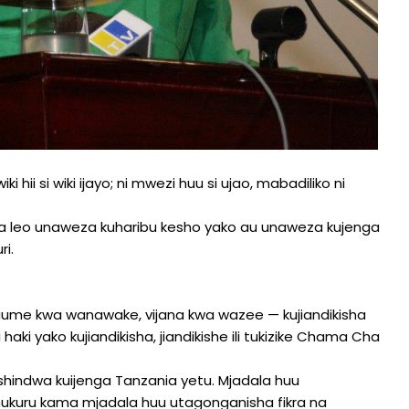
i hii si wiki ijayo; ni mwezi huu si ujao, mabadiliko ni
o wa leo unaweza kuharibu kesho yako au unaweza kujenga
ri.
me kwa wanawake, vijana kwa wazee — kujiandikisha
aki yako kujiandikisha, jiandikishe ili tukizike Chama Cha
indwa kuijenga Tanzania yetu. Mjadala huu
ukuru kama mjadala huu utagonganisha fikra na