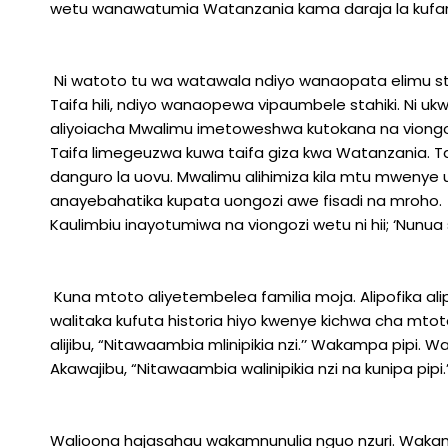
wetu wanawatumia Watanzania kama daraja la kufan
Ni watoto tu wa watawala ndiyo wanaopata elimu sta
Taifa hili, ndiyo wanaopewa vipaumbele stahiki. Ni ukw
aliyoiacha Mwalimu imetoweshwa kutokana na viongo
Taifa limegeuzwa kuwa taifa giza kwa Watanzania. Ta
danguro la uovu. Mwalimu alihimiza kila mtu mwenye u
anayebahatika kupata uongozi awe fisadi na mroho.
Kaulimbiu inayotumiwa na viongozi wetu ni hii; ‘Nunua sia
Kuna mtoto aliyetembelea familia moja. Alipofika ali
walitaka kufuta historia hiyo kwenye kichwa cha mto
alijibu, “Nitawaambia mlinipikia nzi.’’ Wakampa pipi
Akawajibu, “Nitawaambia walinipikia nzi na kunipa pipi.’
Walioona hajasahau wakamnunulia nguo nzuri. Wakamu