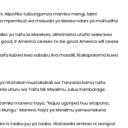
. Alipofika tulizungumza mambo mengi, lakini
a mpembuzi wa masuala ya kisiasa ndani ya muktadha
ikio ya taifa la Marekani, alihitimisha utafiti wake kwa
 good, if America ceases to be good America will cease
i taifa kubwa kwa sababu lina maadili, litakapokoma kuwa
 nitafakari mustakabali wa Tanzania kama taifa.
nia uhuru wa Taifa hili, Mwalimu Julius Kambarage
litamka maneno haya, “Najua ugonjwa huu sitapona,
wa Mungu.” Maneno haya ya Mwalimu yameonekana
ni ni taabu juu ya taabu. Watawala ambao ni viongozi