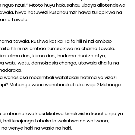
ulia nguo nzuri.” Mtoto huyu hakusahau ubaya aliotendewa
wala, hivyo hatuwezi kusahau ‘nzi’ hawa tuliopikiwa na
hama tawala.
ama tawala. Rushwa katika Taifa hili ni nzi ambao
aifa hili ni nzi ambao tumepikiwa na chama tawala.
a, elimu duni, kilimo duni, huduma duni za afya,
wa watu wetu, demokrasia changa, utawala dhaifu na
madaraka.
a wanasiasa mbalimbali watafakari hatima ya vizazi
o wapi? Mchango wenu wanaharakati uko wapi? Mchango
 ambacho kwa kiasi kikubwa kimekwisha kuacha njia ya
, bali kinajenga tabaka la wakubwa na watwana,
na wenye haki na wasio na haki.