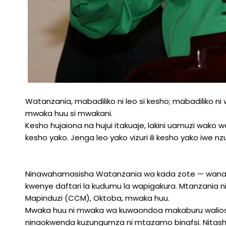
Watanzania, mabadiliko ni leo si kesho; mabadiliko ni wik
mwaka huu si mwakani.
Kesho hujaiona na hujui itakuaje, lakini uamuzi wak
kesho yako. Jenga leo yako vizuri ili kesho yako iwe nzu
Ninawahamasisha Watanzania wa kada zote — wanau
kwenye daftari la kudumu la wapigakura. Mtanzania ni h
Mapinduzi (CCM), Oktoba, mwaka huu.
Mwaka huu ni mwaka wa kuwaondoa makaburu waliosh
ninaokwenda kuzungumza ni mtazamo binafsi. Nitash