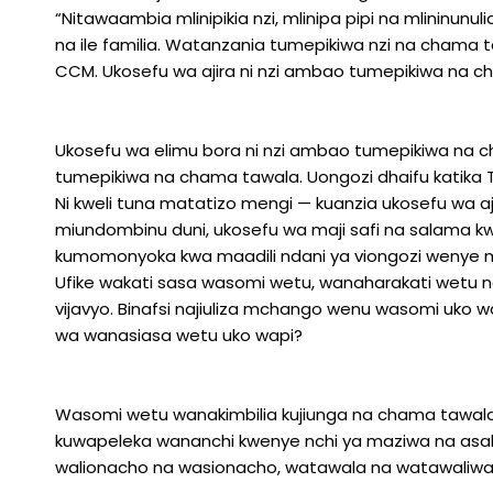
“Nitawaambia mlinipikia nzi, mlinipa pipi na mlininun
na ile familia. Watanzania tumepikiwa nzi na chama ta
CCM. Ukosefu wa ajira ni nzi ambao tumepikiwa na c
Ukosefu wa elimu bora ni nzi ambao tumepikiwa na ch
tumepikiwa na chama tawala. Uongozi dhaifu katika T
Ni kweli tuna matatizo mengi — kuanzia ukosefu wa ajir
miundombinu duni, ukosefu wa maji safi na salama k
kumomonyoka kwa maadili ndani ya viongozi wenye 
Ufike wakati sasa wasomi wetu, wanaharakati wetu n
vijavyo. Binafsi najiuliza mchango wenu wasomi uk
wa wanasiasa wetu uko wapi?
Wasomi wetu wanakimbilia kujiunga na chama tawala
kuwapeleka wananchi kwenye nchi ya maziwa na asali
walionacho na wasionacho, watawala na watawaliwa 