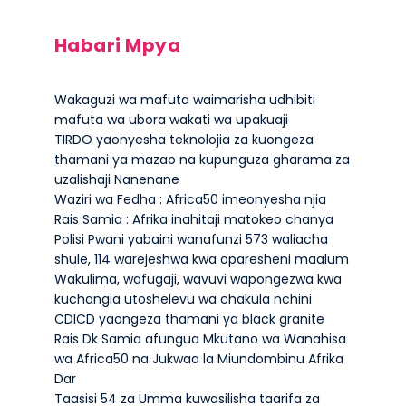
Habari Mpya
Wakaguzi wa mafuta waimarisha udhibiti
mafuta wa ubora wakati wa upakuaji
TIRDO yaonyesha teknolojia za kuongeza
thamani ya mazao na kupunguza gharama za
uzalishaji Nanenane
Waziri wa Fedha : Africa50 imeonyesha njia
Rais Samia : Afrika inahitaji matokeo chanya
Polisi Pwani yabaini wanafunzi 573 waliacha
shule, 114 warejeshwa kwa oparesheni maalum
Wakulima, wafugaji, wavuvi wapongezwa kwa
kuchangia utoshelevu wa chakula nchini
CDICD yaongeza thamani ya black granite
Rais Dk Samia afungua Mkutano wa Wanahisa
wa Africa50 na Jukwaa la Miundombinu Afrika
Dar
Taasisi 54 za Umma kuwasilisha taarifa za