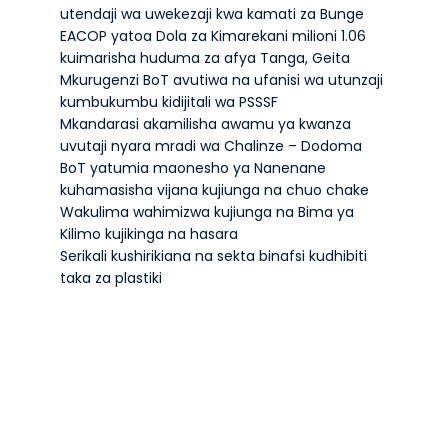
utendaji wa uwekezaji kwa kamati za Bunge
EACOP yatoa Dola za Kimarekani milioni 1.06
kuimarisha huduma za afya Tanga, Geita
Mkurugenzi BoT avutiwa na ufanisi wa utunzaji
kumbukumbu kidijitali wa PSSSF
Mkandarasi akamilisha awamu ya kwanza
uvutaji nyara mradi wa Chalinze – Dodoma
BoT yatumia maonesho ya Nanenane
kuhamasisha vijana kujiunga na chuo chake
Wakulima wahimizwa kujiunga na Bima ya
Kilimo kujikinga na hasara
Serikali kushirikiana na sekta binafsi kudhibiti
taka za plastiki