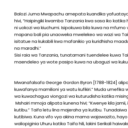
Balozi Juma Mwapachu amepata kuandika yafuatayo kati
hivi, “Haipingiki kwamba Tanzania kwa sasa iko katik
ni uokozi wa kiuchumi. Isipokuwa bila kuwa na mfumo 
mapana bali pia unaoweka mwelekeo wa wazi wa Taifa 
isitatue na kukabili kwa mafanikio ya kuridhisha ma
na maradhi.”
Sisi raia wa Tanzania, tunatamani tuendelee kuwa Ta
maendeleo ya wote pasipo kuwa na ubaguzi wa kukus
Mwanafalsafa George Gordon Byron [1788-1824] alipat
kuwafanya mamilioni ya watu kufikiri.” Muda umefika w
wa kuwachagua viongozi wa kuturudisha katika mising
Mshairi mmoja alipata kunena hivi; “Kwenye kila jamii,
kutibu.” Taifa letu lina majeraha ya kutibu. Tunadaiwa
kutibiwa. Kuna vifo vya akina mama wajawazito, hayo
waliopiginia Uhuru katika Taifa hili, lakini Serikali ha