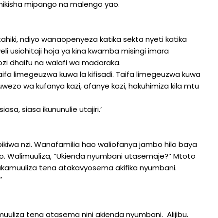
ikisha mipango na malengo yao.
hiki, ndiyo wanaopenyeza katika sekta nyeti katika
eli usiohitaji hoja ya kina kwamba misingi imara
zi dhaifu na walafi wa madaraka.
ifa limegeuzwa kuwa la kifisadi. Taifa limegeuzwa kuwa
wezo wa kufanya kazi, afanye kazi, hakuhimiza kila mtu
sa, siasa ikununulie utajiri.’
pikiwa nzi. Wanafamilia hao waliofanya jambo hilo baya
to. Walimuuliza, “Ukienda nyumbani utasemaje?’’ Mtoto
. Wakamuuliza tena atakavyosema akifika nyumbani.
’
uliza tena atasema nini akienda nyumbani. Alijibu.