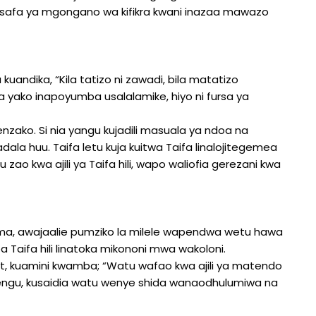
lsafa ya mgongano wa kifikra kwani inazaa mawazo
uandika, “Kila tatizo ni zawadi, bila matatizo
a yako inapoyumba usalalamike, hiyo ni fursa ya
zako. Si nia yangu kujadili masuala ya ndoa na
dala huu. Taifa letu kuja kuitwa Taifa linalojitegemea
 zao kwa ajili ya Taifa hili, wapo waliofia gerezani kwa
, awajaalie pumziko la milele wapendwa wetu hawa
Taifa hili linatoka mikononi mwa wakoloni.
rt, kuamini kwamba; “Watu wafao kwa ajili ya matendo
wengu, kusaidia watu wenye shida wanaodhulumiwa na