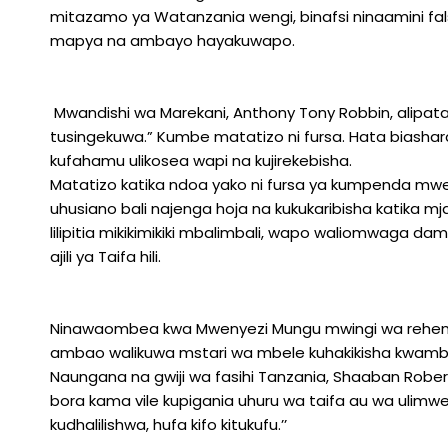
mitazamo ya Watanzania wengi, binafsi ninaamini fa
mapya na ambayo hayakuwapo.
Mwandishi wa Marekani, Anthony Tony Robbin, alipata k
tusingekuwa.” Kumbe matatizo ni fursa. Hata biashar
kufahamu ulikosea wapi na kujirekebisha.
Matatizo katika ndoa yako ni fursa ya kumpenda mwen
uhusiano bali najenga hoja na kukukaribisha katika mja
lilipitia mikikimikiki mbalimbali, wapo waliomwaga damu
ajili ya Taifa hili.
Ninawaombea kwa Mwenyezi Mungu mwingi wa rehema
ambao walikuwa mstari wa mbele kuhakikisha kwamba 
Naungana na gwiji wa fasihi Tanzania, Shaaban Robe
bora kama vile kupigania uhuru wa taifa au wa ulim
kudhalilishwa, hufa kifo kitukufu.’’