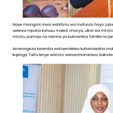
Naye miongoni mwa wahitimu wa mafunzo hayo Laiz
uelewa mpana kuhusu malezi chanya, ulinzi wa mtoto
mtoto, pamoja na namna ya kuimarisha familia na jam
Ameongeza kwamba wataendelea kuhamasisha malezi s
kujenga Taifa lenye watoto wanaothaminiwa, kulind