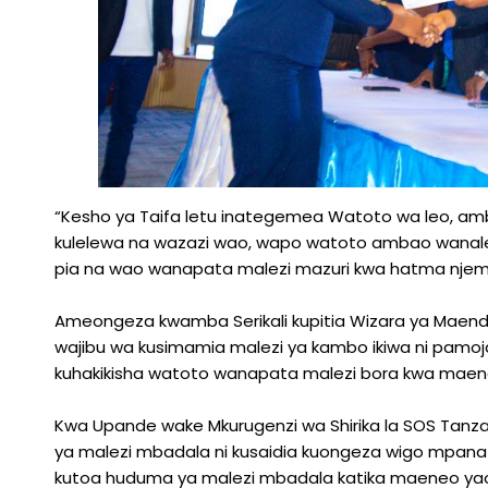
“Kesho ya Taifa letu inategemea Watoto wa leo, a
kulelewa na wazazi wao, wapo watoto ambao wanalel
pia na wao wanapata malezi mazuri kwa hatma njem
Ameongeza kwamba Serikali kupitia Wizara ya Maende
wajibu wa kusimamia malezi ya kambo ikiwa ni pamoja
kuhakikisha watoto wanapata malezi bora kwa maend
Kwa Upande wake Mkurugenzi wa Shirika la SOS Tanz
ya malezi mbadala ni kusaidia kuongeza wigo mpana
kutoa huduma ya malezi mbadala katika maeneo yao