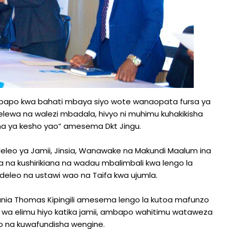
mbapo kwa bahati mbaya siyo wote wanaopata fursa ya
ewa na walezi mbadala, hivyo ni muhimu kuhakikisha
a ya kesho yao” amesema Dkt Jingu.
leo ya Jamii, Jinsia, Wanawake na Makundi Maalum ina
 na kushirikiana na wadau mbalimbali kwa lengo la
eleo na ustawi wao na Taifa kwa ujumla.
ania Thomas Kipingili amesema lengo la kutoa mafunzo
 wa elimu hiyo katika jamii, ambapo wahitimu wataweza
 na kuwafundisha wengine.