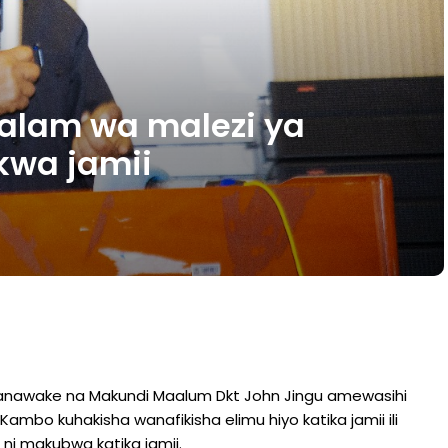
alam wa malezi ya
kwa jamii
 Wanawake na Makundi Maalum Dkt John Jingu amewasihi
bo kuhakisha wanafikisha elimu hiyo katika jamii ili
ni makubwa katika jamii.