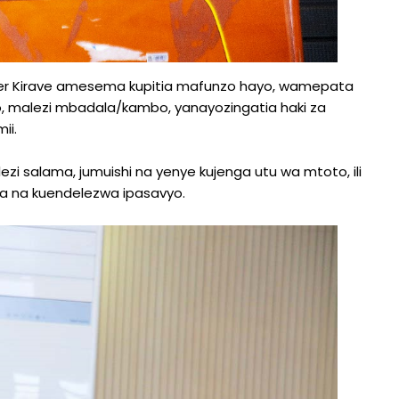
er Kirave amesema kupitia mafunzo hayo, wamepata
, malezi mbadala/kambo, yanayozingatia haki za
ii.
alama, jumuishi na yenye kujenga utu wa mtoto, ili
wa na kuendelezwa ipasavyo.