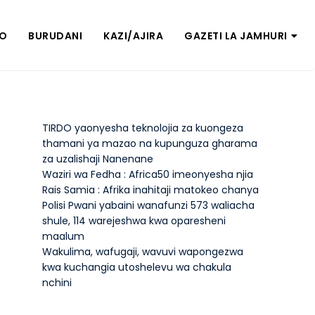
ZO
BURUDANI
KAZI/AJIRA
GAZETI LA JAMHURI
TIRDO yaonyesha teknolojia za kuongeza
thamani ya mazao na kupunguza gharama
za uzalishaji Nanenane
Waziri wa Fedha : Africa50 imeonyesha njia
Rais Samia : Afrika inahitaji matokeo chanya
Polisi Pwani yabaini wanafunzi 573 waliacha
shule, 114 warejeshwa kwa oparesheni
maalum
Wakulima, wafugaji, wavuvi wapongezwa
kwa kuchangia utoshelevu wa chakula
nchini