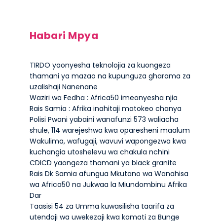
Habari Mpya
TIRDO yaonyesha teknolojia za kuongeza
thamani ya mazao na kupunguza gharama za
uzalishaji Nanenane
Waziri wa Fedha : Africa50 imeonyesha njia
Rais Samia : Afrika inahitaji matokeo chanya
Polisi Pwani yabaini wanafunzi 573 waliacha
shule, 114 warejeshwa kwa oparesheni maalum
Wakulima, wafugaji, wavuvi wapongezwa kwa
kuchangia utoshelevu wa chakula nchini
CDICD yaongeza thamani ya black granite
Rais Dk Samia afungua Mkutano wa Wanahisa
wa Africa50 na Jukwaa la Miundombinu Afrika
Dar
Taasisi 54 za Umma kuwasilisha taarifa za
utendaji wa uwekezaji kwa kamati za Bunge