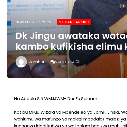
MCHANGANYIKO
NOVEMBER 27, 2025
Dk Jingu awataka wata
kambo kufikisha elimu 
On
Jamhuri
Comments Off
Dk
Jingu
Awataka
Wataalam
Wa
Malezi
Ya
Na Abdala Sifi WMJJWM- Dar Es Salaam
Kambo
Kufikisha
Katibu Mkuu Wizara ya Maendeleo ya Jamiii, Jinsia,
Elimu
Kwa
wahitimu wa mafunzo ya malezi mbadala/ malezi ya Kam
Jamii
kuongeza idadi kubwa ya wataalam hao kwa mahitaji 