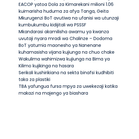
EACOP yatoa Dola za Kimarekani milioni 1.06
kuimarisha huduma za afya Tanga, Geita
Mkurugenzi BoT avutiwa na ufanisi wa utunzaji
kumbukumbu kidijitali wa PSSSF
Mkandarasi akamilisha awamu ya kwanza
uvutaji nyara mradi wa Chalinze – Dodoma
BoT yatumia maonesho ya Nanenane
kuhamasisha vijana kujiunga na chuo chake
Wakulima wahimizwa kujiunga na Bima ya
Kilimo kujikinga na hasara
Serikali kushirikiana na sekta binafsi kudhibiti
taka za plastiki
TBA yafungua fursa mpya za uwekezaji katika
makazi na majengo ya biashara