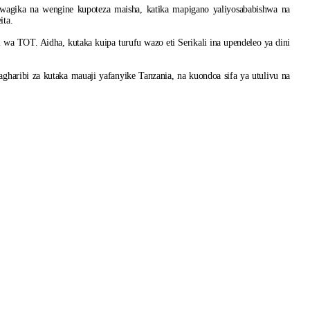
gika na wengine kupoteza maisha, katika mapigano yaliyosababishwa na
ita.
 wa TOT. Aidha, kutaka kuipa turufu wazo eti Serikali ina upendeleo ya dini
gharibi za kutaka mauaji yafanyike Tanzania, na kuondoa sifa ya utulivu na