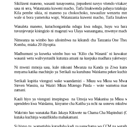
Sikilizeni maneno, wasanii tunayosema, jiepusheni navyo vitendo vitak
sasa ni sera, Watanzania kuweni macho, Taifa linakwenda pabaya tutakuja j
Kila pembe sikia, ni maneno ya chokochoko, tuwaulize wenzetu mme
wale si bora yametoka wapi, Watanzania kuweni macho, Taifa linakwen
Wanaleta maneno, kutuchonganisha ndugu kwa ndugu, huyu wa bara y
tuvunjevunje kisingizio ni mageuzi wa Ulaya wanaungana, mwenye macho s
Nimeanza na wimbo huo ulioimbwa na kikundi cha Tanzania One Thea
Komba, miaka 20 iliyopita.
Madhumuni ya kuweka wimbo huo wa ‘Kilio cha Wasanii’ ni kuwakumb
wasanii wetu walivyotusihi kutunza amani na kuepuka madhara yaletway
Ni mwezi mmoja sasa, kule mkoani Mwanza na Kanda ya Ziwa kumech
mnyama katika machinjio ya Serikali na kuruhusu Waislamu pekee kuchin
Serikali kupitia viongozi wake waandamizi – Mkuu wa Mkoa wa Mwanza
Steven Wassira, na Waziri Mkuu Mizengo Pinda – wote wametoa maele
zamani.
Kauli hiyo ya viongozi imepingwa na Umoja wa Makanisa ya Mkoa wa 
upendeleo kwa Waislamu, kinyume cha Katiba ya nchi na uonevu mkubwa 
Wakristo hao wanataka Rais Jakaya Kikwete na Chama Cha Mapinduzi (CC
kutaka kuchinja wataifikisha mahakamani.
Si hivyo tu, wametishia kurudisha kadi za uanachama wa CCM na wataih