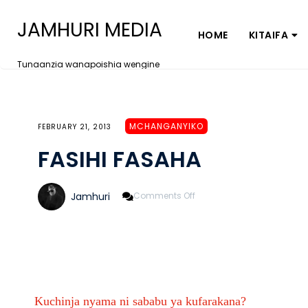
JAMHURI MEDIA
HOME
KITAIFA
Tunaanzia wanapoishia wengine
MCHANGANYIKO
FEBRUARY 21, 2013
FASIHI FASAHA
On
Jamhuri
Comments Off
FASIHI
FASAHA
Kuchinja nyama ni sababu ya kufarakana?