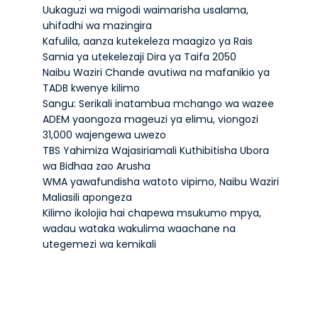
Uukaguzi wa migodi waimarisha usalama,
uhifadhi wa mazingira
Kafulila, aanza kutekeleza maagizo ya Rais
Samia ya utekelezaji Dira ya Taifa 2050
Naibu Waziri Chande avutiwa na mafanikio ya
TADB kwenye kilimo
Sangu: Serikali inatambua mchango wa wazee
ADEM yaongoza mageuzi ya elimu, viongozi
31,000 wajengewa uwezo
TBS Yahimiza Wajasiriamali Kuthibitisha Ubora
wa Bidhaa zao Arusha
WMA yawafundisha watoto vipimo, Naibu Waziri
Maliasili apongeza
Kilimo ikolojia hai chapewa msukumo mpya,
wadau wataka wakulima waachane na
utegemezi wa kemikali