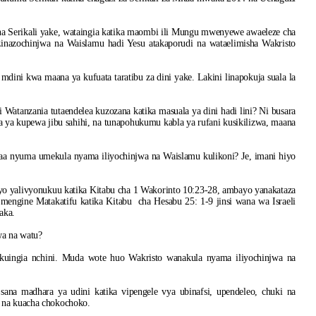
 Serikali yake, wataingia katika maombi ili Mungu mwenyewe awaeleze cha
inazochinjwa na Waislamu hadi Yesu atakaporudi na wataelimisha Wakristo
dini kwa maana ya kufuata taratibu za dini yake. Lakini linapokuja suala la
 Watanzania tutaendelea kuzozana katika masuala ya dini hadi lini? Ni busara
a ya kupewa jibu sahihi, na tunapohukumu kabla ya rufani kusikilizwa, maana
aa nyuma umekula nyama iliyochinjwa na Waislamu kulikoni? Je, imani hiyo
 yalivyonukuu katika Kitabu cha 1 Wakorinto 10:23-28, ambayo yanakataza
mengine Matakatifu katika Kitabu cha Hesabu 25: 1-9 jinsi wana wa Israeli
aka.
wa na watu?
kuingia nchini. Muda wote huo Wakristo wanakula nyama iliyochinjwa na
a sana madhara ya udini katika vipengele vya ubinafsi, upendeleo, chuki na
o na kuacha chokochoko.