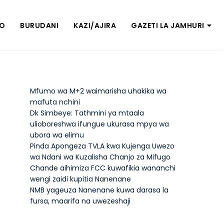
ZO
BURUDANI
KAZI/AJIRA
GAZETI LA JAMHURI
Mfumo wa M+2 waimarisha uhakika wa
mafuta nchini
Dk Simbeye: Tathmini ya mtaala
ulioboreshwa ifungue ukurasa mpya wa
ubora wa elimu
Pinda Apongeza TVLA kwa Kujenga Uwezo
wa Ndani wa Kuzalisha Chanjo za Mifugo
Chande aihimiza FCC kuwafikia wananchi
wengi zaidi kupitia Nanenane
NMB yageuza Nanenane kuwa darasa la
fursa, maarifa na uwezeshaji