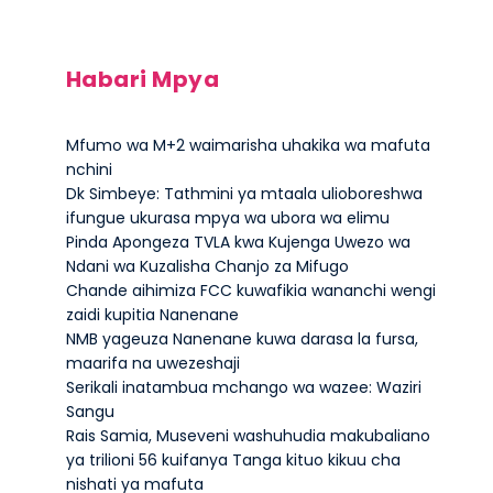
Habari Mpya
Mfumo wa M+2 waimarisha uhakika wa mafuta
nchini
Dk Simbeye: Tathmini ya mtaala ulioboreshwa
ifungue ukurasa mpya wa ubora wa elimu
Pinda Apongeza TVLA kwa Kujenga Uwezo wa
Ndani wa Kuzalisha Chanjo za Mifugo
Chande aihimiza FCC kuwafikia wananchi wengi
zaidi kupitia Nanenane
NMB yageuza Nanenane kuwa darasa la fursa,
maarifa na uwezeshaji
Serikali inatambua mchango wa wazee: Waziri
Sangu
Rais Samia, Museveni washuhudia makubaliano
ya trilioni 56 kuifanya Tanga kituo kikuu cha
nishati ya mafuta