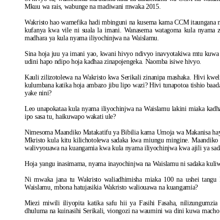
Mkuu wa rais, wabunge na madiwani mwaka 2015.
Wakristo hao wamefika hadi mbinguni na kusema kama CCM itaungana na
kufanya kwa vile ni suala la imani. Wanasema watagoma kula nyama z
madhara ya kula nyama iliyochinjwa na Waislamu.
Sina hoja juu ya imani yao, kwani hivyo ndivyo inavyotakiwa mtu kuwa m
udini hapo ndipo hoja kadhaa zinapojengeka. Naomba isiwe hivyo.
Kauli zilizotolewa na Wakristo kwa Serikali zinanipa mashaka. Hivi kweli
kulumbana katika hoja ambazo jibu lipo wazi? Hivi tunapotoa tishio baad
yake nini?
Leo unapokataa kula nyama iliyochinjwa na Waislamu lakini miaka kadh
ipo sasa tu, haikuwapo wakati ule?
Nimesoma Maandiko Matakatifu ya Bibilia kama Umoja wa Makanisa hayo
Mkristo kula kitu kilichotolewa sadaka kwa miungu mingine. Maandiko 
walivyouawa na kuangamia kwa kula nyama iliyochinjwa kwa ajili ya sad
Hoja yangu inasimama, nyama inayochinjwa na Waislamu ni sadaka kuli
Ni mwaka jana tu Wakristo waliadhimisha miaka 100 na ushei tangu 
Waislamu, mbona hatujasikia Wakristo waliouawa na kuangamia?
Miezi miwili iliyopita katika safu hii ya Fasihi Fasaha, nilizungumzi
dhuluma na kuinasihi Serikali, viongozi na waumini wa dini kuwa mach