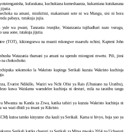
avyotutenganisha, kufarakana, kuchukiana kumeshaanza, kukamiana kutukanana
ijutia.
choka na amani, misikitini, makanisani sote ni wa Mungu, sisi ni bora
da pabaya, tutakuja jujia.
ule wa pwani, Tanzania ivunjike, Watanzania tujihadhari nazo vurugu,
asa aone, tutakuja jijutia.
tre (TOT), kikiongozwa na msanii mkongwe maarufu nchini, Kapteni John
usha Watazania thamani ya amani na upendo miongoni mwetu. Pili, jinsi
o na chokochoko.
ipuka sokomoko la Wakristo kupinga Serikali kuzuia Wakristo kuchinja
ja.
, Evarist Ndikillo, Waziri wa Nchi Ofisi ya Rais (Uhusiano na Uratibu),
zo kuwa Waislamu waendelee kuchinja ni desturi, mila na taratibu tangu
Mwanza na Kanda za Ziwa, katika tafsiri ya kuzuia Wakristo kuchinja ni
wa wazi dhidi ya imani ya Kikristo.
M) kutoa tamko kinyume cha kauli ya Serikali. Kama si hivyo, hoja yao ya
ukumu Serikali katika chaguzi za Serikali za Mitaa mwaka 2014 na Uchaguzi