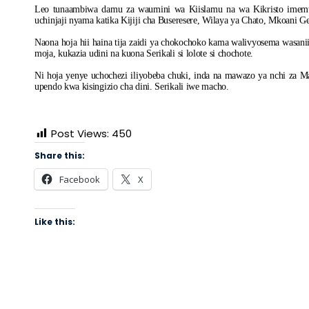
Leo tunaambiwa damu za waumini wa Kiislamu na wa Kikristo imemwa
uchinjaji nyama katika Kijiji cha Buseresere, Wilaya ya Chato, Mkoani Ge
Naona hoja hii haina tija zaidi ya chokochoko kama walivyosema wasanii
moja, kukazia udini na kuona Serikali si lolote si chochote.
Ni hoja yenye uchochezi iliyobeba chuki, inda na mawazo ya nchi za Ma
upendo kwa kisingizio cha dini. Serikali iwe macho.
Post Views:
450
Share this:
Facebook
X
Like this: