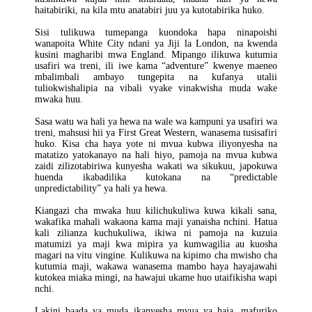
haitabiriki, na kila mtu anatabiri juu ya kutotabirika huko.
Sisi tulikuwa tumepanga kuondoka hapa ninapoishi
wanapoita White City ndani ya Jiji la London, na kwenda
kusini magharibi mwa England. Mipango ilikuwa kutumia
usafiri wa treni, ili iwe kama “adventure” kwenye maeneo
mbalimbali ambayo tungepita na kufanya utalii
tuliokwishalipia na vibali vyake vinakwisha muda wake
mwaka huu.
Sasa watu wa hali ya hewa na wale wa kampuni ya usafiri wa
treni, mahsusi hii ya First Great Western, wanasema tusisafiri
huko. Kisa cha haya yote ni mvua kubwa iliyonyesha na
matatizo yatokanayo na hali hiyo, pamoja na mvua kubwa
zaidi zilizotabiriwa kunyesha wakati wa sikukuu, japokuwa
huenda ikabadilika kutokana na “predictable
unpredictability” ya hali ya hewa.
Kiangazi cha mwaka huu kilichukuliwa kuwa kikali sana,
wakafika mahali wakaona kama maji yanaisha nchini. Hatua
kali zilianza kuchukuliwa, ikiwa ni pamoja na kuzuia
matumizi ya maji kwa mipira ya kumwagilia au kuosha
magari na vitu vingine. Kulikuwa na kipimo cha mwisho cha
kutumia maji, wakawa wanasema mambo haya hayajawahi
kutokea miaka mingi, na hawajui ukame huo utaifikisha wapi
nchi.
Lakini baada ya muda ikanyesha mvua ya haja, mafuriko