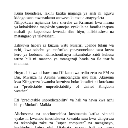
Kuna kuendelea, lakini katika majanga ya asili ni nguvu
kidogo sana mwanadamu anaweza kumzuia anayeyaleta.
Nilipokuwa najiandaa kwa sherehe za Krismasi kwa maana
ya kuhakikisha majokofu yamejaa vyakula na familia inapata
mahali pa kupendeza kwenda siku hiyo, nilishtushwa na
matangazo ya televisheni.
Zilikuwa habari za kuzuia watu kusafiri upande fulani wa
nchi, kwa sababu ya mafuriko yanayoonekana sasa kuwa
kero ya kudumu. Kinachonifanya nikumbuke zaidi kuhusu
tatizo hili ni maneno ya mtangazaji baada ya ile taarifa
muhimu.
Huyu alikuwa ni hawa ma-DJ kama wa redio zetu za FM za
Dar, Mwanza na Arusha wanaotangaza siku hizi. Akasema
kwa Kiingereza kwamba kuzuiwa huko kusafiri ni kutokana
na “predictable unpredictability of United Kingdom
weather’.
Eti ‘predictable unpredictability’ ya hali ya hewa kwa nchi
hii ya Mtukufu Malkia.
Alichosema na anachoendelea kusimamia katika vipindi
vyake ni kwamba imeshakuwa kawaida sasa kwa Uingereza
na teknolojia zake za “super computer” na mengineyo,
kushindwa kujua nini kitafuata, maana hali ya hewa