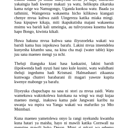
yakaingia hadi kwenye makazi ya watu, helikopta zikaruka
kama nzige wa Namugongo, Uganda kuokoa watu. Baada ya
tathmini, Waingereza wakasema hicho kilikuwa kiangazi
chenye mvua kubwa zaidi Uingereza katika miaka mingi.
Sasa kipupwe kikaja, miti ikapukutisha majani wakasema
msimu wa baridi kali umeingia, au tulivyozoea kusema hata
hapo Bongo, kiwinta kikali.
Huwa hakuna mvua kubwa sana iliyozoeleka wakati wa
baridi kama huu isipokuwa barafu. Lakini mvua imeendelea
kunyesha kitambo sasa, na kina cha maji (water table) kipo
juu sana maeneo mengi ya nchi.
Theluji ilianguka kiasi hasa kaskazini, lakini baridi
ilipokwenda hadi nyuzi hasi tano kule kusini, watu walidhani
theluji ingedumu hadi Krismasi. Halmashauri zikaanza
kumwaga chumvi barabarani ili magari yaweze kupita
kwenye mabonge ya barafu.
Iliyeyuka chapuchapu na sasa ni stori za mvua zaidi. Watu
wamekuwa wakiokolewa kutokana na wingi wa maji kujaa
maeneo mengi, inakuwa kama pale Jangwani karibu na
uwanja wa mpira wa Yanga wakati wa mafuriko ya Mto
Msimbazi.
Kuna maeneo yametolewa onyo la rangi nyekundu kwamba
kuna hatari ya maisha, hayo ni mawili katika Cornwall na
mengine mawili huko Devon. Mimi si mkazi wa sehemu