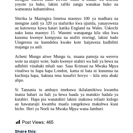
yoyote ya huko, lakini rafiki zangu wanakaa huko na
wameanza kuhamishwa.
Shirika la Mazingira limetoa maonyo 100 ya madhara na
mengine zaidi ya 320 ya mafuriko kwa ujumla, yanayoweza
au kutoweza kuwa hatari katika England na Wales. Uskochi
nako kuna maonyo 15. Wasomi wanapanga kila siku kwa
kusoma kwenye kompyuta na utafiti mwingi, lakini bado
Uingereza na kuendelea kwake kote haijaweza kudhibiti
majanga ya asili.
Acheni Mungu aitwe Mungu tu, maana pamoja na werevu
wote na utajiri wote, bado kwenye utabiri wa hali ya hewa na
udhibiti vinabaki mbali nao. Sasa Krimasi na Mwaka Mpya
vinaliwa tu hapa hapa London, kama ni bata ni kununua na
kuchinja hapa, hakuna tena kusafiri hovyo – kila mtu abaki
alipo.
Si Tanzania tu ambayo imekuwa ikilalamikiwa kwamba
inatoa habari za hali ya hewa baada ya matukio badala ya
kutabiri. Hapa pia wanatabiri lakini inakuwa tofauti kidogo
au hawatarajii kwamba maafa yangekuwa makubwa kiasi
hicho. Heri ya Noeli na Mwaka Mpya wana-Jamhuri.
Post Views:
465
Share this: