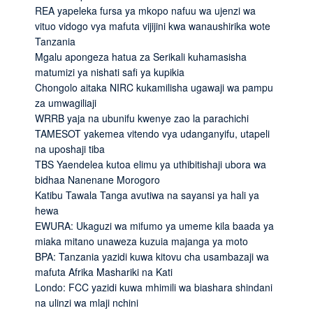
REA yapeleka fursa ya mkopo nafuu wa ujenzi wa
vituo vidogo vya mafuta vijijini kwa wanaushirika wote
Tanzania
Mgalu apongeza hatua za Serikali kuhamasisha
matumizi ya nishati safi ya kupikia
Chongolo aitaka NIRC kukamilisha ugawaji wa pampu
za umwagiliaji
WRRB yaja na ubunifu kwenye zao la parachichi
TAMESOT yakemea vitendo vya udanganyifu, utapeli
na uposhaji tiba
TBS Yaendelea kutoa elimu ya uthibitishaji ubora wa
bidhaa Nanenane Morogoro
Katibu Tawala Tanga avutiwa na sayansi ya hali ya
hewa
EWURA: Ukaguzi wa mifumo ya umeme kila baada ya
miaka mitano unaweza kuzuia majanga ya moto
BPA: Tanzania yazidi kuwa kitovu cha usambazaji wa
mafuta Afrika Mashariki na Kati
Londo: FCC yazidi kuwa mhimili wa biashara shindani
na ulinzi wa mlaji nchini