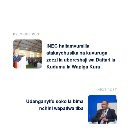
PREVIOUS POST
INEC haitamvumilia
atakayehusika na kuvuruga
zoezi la uboreshaji wa Daftari la
Kudumu la Wapiga Kura
NEXT POST
Udanganyifu soko la bima
nchini wapatiwa tiba