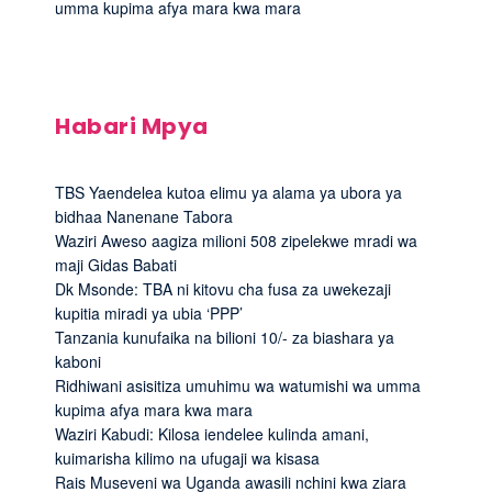
umma kupima afya mara kwa mara
Habari Mpya
TBS Yaendelea kutoa elimu ya alama ya ubora ya
bidhaa Nanenane Tabora
Waziri Aweso aagiza milioni 508 zipelekwe mradi wa
maji Gidas Babati
Dk Msonde: TBA ni kitovu cha fusa za uwekezaji
kupitia miradi ya ubia ‘PPP’
Tanzania kunufaika na bilioni 10/- za biashara ya
kaboni
Ridhiwani asisitiza umuhimu wa watumishi wa umma
kupima afya mara kwa mara
Waziri Kabudi: Kilosa iendelee kulinda amani,
kuimarisha kilimo na ufugaji wa kisasa
Rais Museveni wa Uganda awasili nchini kwa ziara