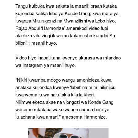
Tangu kuibuka kwa sakata la msanii Ibraah kutaka
kujiondoa katika lebo ya Konde Gang, kwa mara ya
kwanza Mkurugenzi na Mwanzilishi wa Lebo hiyo,
Rajab Abdul ‘Harmonize’ amerekodi video fupi
akieleza vitu vingi ikiwemo kukanusha kumdai Sh
bilioni 1 msanii huyo.
Video hiyo inapatikana kwenye ukurasa wa mtandao
wa Instagram ya msanii huyo.
“Nikiri kwamba mdogo wangu amenieleza kuwa
anataka kujiondoa kwenye ‘label’ na mimi nilimjibu
kwa wema kuwa nakutakia kila la kheri.
Nilimwelekeza akae na viongozi wa Konde Gang
wasome mkataba wake waone namna bora ya
kuachana kwa amani,” amesema Harmonize.