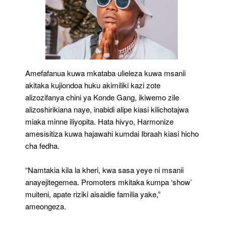
Amefafanua kuwa mkataba ulieleza kuwa msanii
akitaka kujiondoa huku akimiliki kazi zote
alizozifanya chini ya Konde Gang, ikiwemo zile
alizoshirikiana naye, inabidi alipe kiasi kilichotajwa
miaka minne iliyopita. Hata hivyo, Harmonize
amesisitiza kuwa hajawahi kumdai Ibraah kiasi hicho
cha fedha.
“Namtakia kila la kheri, kwa sasa yeye ni msanii
anayejitegemea. Promoters mkitaka kumpa ‘show’
muiteni, apate riziki aisaidie familia yake,”
ameongeza.