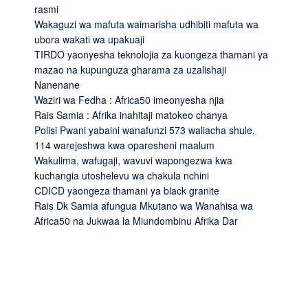
rasmi
Wakaguzi wa mafuta waimarisha udhibiti mafuta wa
ubora wakati wa upakuaji
TIRDO yaonyesha teknolojia za kuongeza thamani ya
mazao na kupunguza gharama za uzalishaji
Nanenane
Waziri wa Fedha : Africa50 imeonyesha njia
Rais Samia : Afrika inahitaji matokeo chanya
Polisi Pwani yabaini wanafunzi 573 waliacha shule,
114 warejeshwa kwa oparesheni maalum
Wakulima, wafugaji, wavuvi wapongezwa kwa
kuchangia utoshelevu wa chakula nchini
CDICD yaongeza thamani ya black granite
Rais Dk Samia afungua Mkutano wa Wanahisa wa
Africa50 na Jukwaa la Miundombinu Afrika Dar