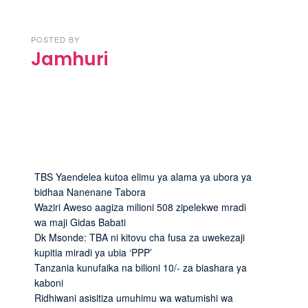
POSTED BY
Jamhuri
TBS Yaendelea kutoa elimu ya alama ya ubora ya
bidhaa Nanenane Tabora
Waziri Aweso aagiza milioni 508 zipelekwe mradi
wa maji Gidas Babati
Dk Msonde: TBA ni kitovu cha fusa za uwekezaji
kupitia miradi ya ubia ‘PPP’
Tanzania kunufaika na bilioni 10/- za biashara ya
kaboni
Ridhiwani asisitiza umuhimu wa watumishi wa