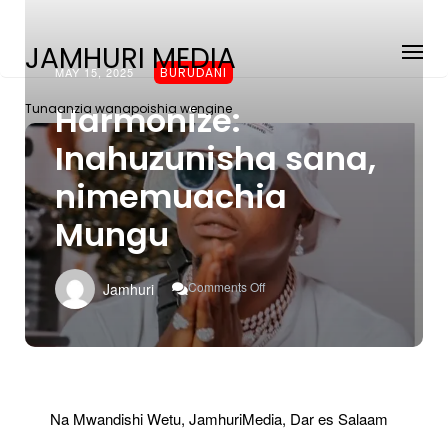
JAMHURI MEDIA
MAY 15, 2025
BURUDANI
Harmonize:
Tunaanzia wanapoishia wengine
Inahuzunisha sana,
nimemuachia
Mungu
On
Comments Off
Jamhuri
Harmonize:
Inahuzunisha
Sana,
Nimemuachia
Mungu
Na Mwandishi Wetu, JamhuriMedia, Dar es Salaam