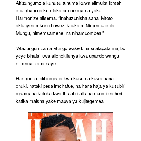
Akizungumzia kuhusu tuhuma kuwa alimuita Ibraah
chumbani na kumtaka amtoe mama yake,
Harmonize alisema, “Inahuzunisha sana. Mtoto
akiunyea mkono huwezi kuukata. Nimemuachia
Mungu, nimemsamehe, na ninamuombea.”
“Atazungumza na Mungu wake binafsi atapata majibu
yeye binafsi kwa alichokifanya kwa upande wangu
nimemalizana naye.
Harmonize alihitimisha kwa kusema kuwa hana
chuki, hataki pesa imchafue, na hana haja ya kusubiri
msamaha kutoka kwa Ibraah bali anamuombea heri
katika maisha yake mapya ya kujitegemea.