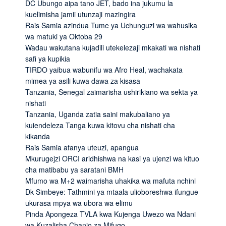
DC Ubungo aipa tano JET, bado ina jukumu la
kuelimisha jamii utunzaji mazingira
Rais Samia azindua Tume ya Uchunguzi wa wahusika
wa matuki ya Oktoba 29
Wadau wakutana kujadili utekelezaji mkakati wa nishati
safi ya kupikia
TIRDO yaibua wabunifu wa Afro Heal, wachakata
mimea ya asili kuwa dawa za kisasa
Tanzania, Senegal zaimarisha ushirikiano wa sekta ya
nishati
Tanzania, Uganda zatia saini makubaliano ya
kuiendeleza Tanga kuwa kitovu cha nishati cha
kikanda
Rais Samia afanya uteuzi, apangua
Mkurugejzi ORCI aridhishwa na kasi ya ujenzi wa kituo
cha matibabu ya saratani BMH
Mfumo wa M+2 waimarisha uhakika wa mafuta nchini
Dk Simbeye: Tathmini ya mtaala ulioboreshwa ifungue
ukurasa mpya wa ubora wa elimu
Pinda Apongeza TVLA kwa Kujenga Uwezo wa Ndani
wa Kuzalisha Chanjo za Mifugo