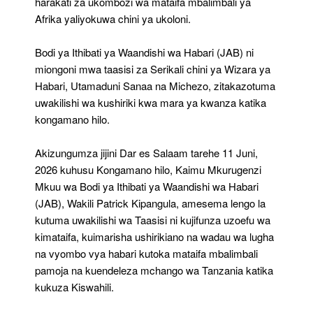
harakati za ukombozi wa mataifa mbalimbali ya
Afrika yaliyokuwa chini ya ukoloni.
Bodi ya Ithibati ya Waandishi wa Habari (JAB) ni
miongoni mwa taasisi za Serikali chini ya Wizara ya
Habari, Utamaduni Sanaa na Michezo, zitakazotuma
uwakilishi wa kushiriki kwa mara ya kwanza katika
kongamano hilo.
Akizungumza jijini Dar es Salaam tarehe 11 Juni,
2026 kuhusu Kongamano hilo, Kaimu Mkurugenzi
Mkuu wa Bodi ya Ithibati ya Waandishi wa Habari
(JAB), Wakili Patrick Kipangula, amesema lengo la
kutuma uwakilishi wa Taasisi ni kujifunza uzoefu wa
kimataifa, kuimarisha ushirikiano na wadau wa lugha
na vyombo vya habari kutoka mataifa mbalimbali
pamoja na kuendeleza mchango wa Tanzania katika
kukuza Kiswahili.