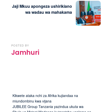
Jaji Mkuu apongeza ushirikiano
wa wadau wa mahakama
POSTED BY
Jamhuri
Kikwete ataka nchi za Afrika kujiandaa na
miundombinu kwa vijana
JUBILEE Group Tanzania yazindua ukuta wa
Shule ya Msingi Madenge kuimarisha usalama na