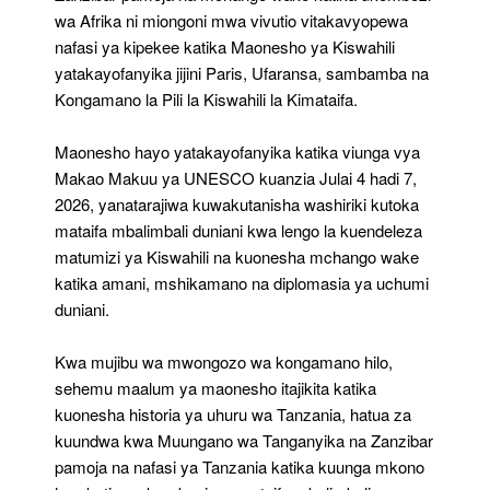
wa Afrika ni miongoni mwa vivutio vitakavyopewa
nafasi ya kipekee katika Maonesho ya Kiswahili
yatakayofanyika jijini Paris, Ufaransa, sambamba na
Kongamano la Pili la Kiswahili la Kimataifa.
Maonesho hayo yatakayofanyika katika viunga vya
Makao Makuu ya UNESCO kuanzia Julai 4 hadi 7,
2026, yanatarajiwa kuwakutanisha washiriki kutoka
mataifa mbalimbali duniani kwa lengo la kuendeleza
matumizi ya Kiswahili na kuonesha mchango wake
katika amani, mshikamano na diplomasia ya uchumi
duniani.
Kwa mujibu wa mwongozo wa kongamano hilo,
sehemu maalum ya maonesho itajikita katika
kuonesha historia ya uhuru wa Tanzania, hatua za
kuundwa kwa Muungano wa Tanganyika na Zanzibar
pamoja na nafasi ya Tanzania katika kuunga mkono