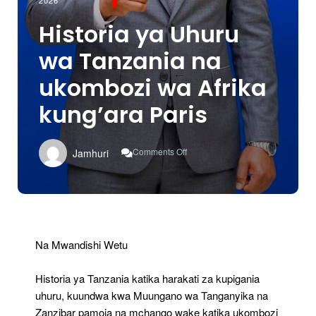
2026
Historia ya Uhuru
wa Tanzania na
ukombozi wa Afrika
kung’ara Paris
On
Comments Off
Jamhuri
Historia
Ya
Uhuru
Wa
Tanzania
Na
Ukombozi
Na Mwandishi Wetu
Wa
Afrika
Historia ya Tanzania katika harakati za kupigania
Kung’ara
Paris
uhuru, kuundwa kwa Muungano wa Tanganyika na
Zanzibar pamoja na mchango wake katika ukombozi