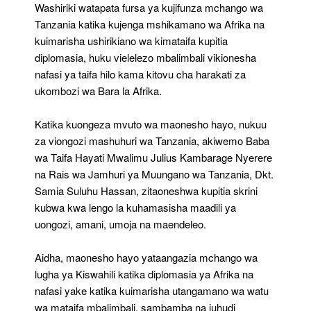
Washiriki watapata fursa ya kujifunza mchango wa
Tanzania katika kujenga mshikamano wa Afrika na
kuimarisha ushirikiano wa kimataifa kupitia
diplomasia, huku vielelezo mbalimbali vikionesha
nafasi ya taifa hilo kama kitovu cha harakati za
ukombozi wa Bara la Afrika.
Katika kuongeza mvuto wa maonesho hayo, nukuu
za viongozi mashuhuri wa Tanzania, akiwemo Baba
wa Taifa Hayati Mwalimu Julius Kambarage Nyerere
na Rais wa Jamhuri ya Muungano wa Tanzania, Dkt.
Samia Suluhu Hassan, zitaoneshwa kupitia skrini
kubwa kwa lengo la kuhamasisha maadili ya
uongozi, amani, umoja na maendeleo.
Aidha, maonesho hayo yataangazia mchango wa
lugha ya Kiswahili katika diplomasia ya Afrika na
nafasi yake katika kuimarisha utangamano wa watu
wa mataifa mbalimbali, sambamba na juhudi