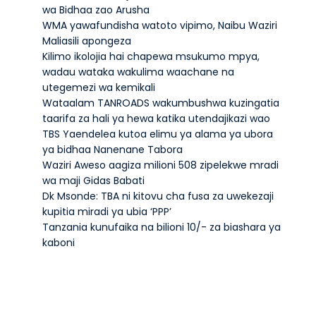
wa Bidhaa zao Arusha
WMA yawafundisha watoto vipimo, Naibu Waziri
Maliasili apongeza
Kilimo ikolojia hai chapewa msukumo mpya,
wadau wataka wakulima waachane na
utegemezi wa kemikali
Wataalam TANROADS wakumbushwa kuzingatia
taarifa za hali ya hewa katika utendajikazi wao
TBS Yaendelea kutoa elimu ya alama ya ubora
ya bidhaa Nanenane Tabora
Waziri Aweso aagiza milioni 508 zipelekwe mradi
wa maji Gidas Babati
Dk Msonde: TBA ni kitovu cha fusa za uwekezaji
kupitia miradi ya ubia ‘PPP’
Tanzania kunufaika na bilioni 10/- za biashara ya
kaboni