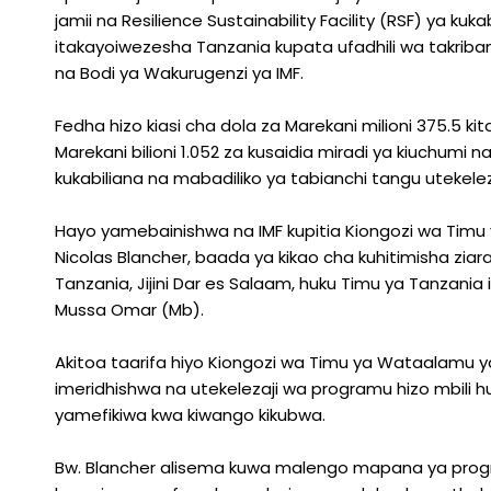
375
jamii na Resilience Sustainability Facility (RSF) ya ku
itakayoiwezesha Tanzania kupata ufadhili wa takriban
na Bodi ya Wakurugenzi ya IMF.
Fedha hizo kiasi cha dola za Marekani milioni 375.5 k
Marekani bilioni 1.052 za kusaidia miradi ya kiuchumi na
kukabiliana na mabadiliko ya tabianchi tangu utekele
Hayo yamebainishwa na IMF kupitia Kiongozi wa Timu ya
Nicolas Blancher, baada ya kikao cha kuhitimisha ziara
Tanzania, Jijini Dar es Salaam, huku Timu ya Tanzania
Mussa Omar (Mb).
Akitoa taarifa hiyo Kiongozi wa Timu ya Wataalamu ya 
imeridhishwa na utekelezaji wa programu hizo mbili 
yamefikiwa kwa kiwango kikubwa.
Bw. Blancher alisema kuwa malengo mapana ya prog