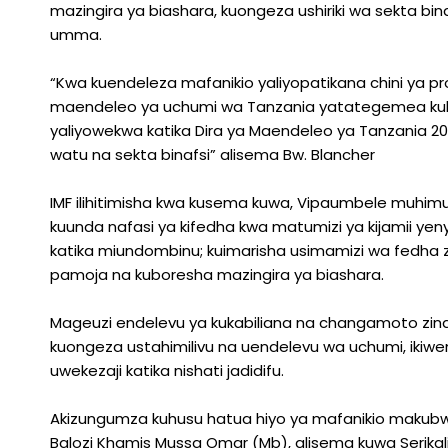
mazingira ya biashara, kuongeza ushiriki wa sekta bi
umma.
“Kwa kuendeleza mafanikio yaliyopatikana chini ya p
maendeleo ya uchumi wa Tanzania yatategemea kuha
yaliyowekwa katika Dira ya Maendeleo ya Tanzania 2
watu na sekta binafsi” alisema Bw. Blancher
IMF ilihitimisha kwa kusema kuwa, Vipaumbele muhimu
kuunda nafasi ya kifedha kwa matumizi ya kijamii ye
katika miundombinu; kuimarisha usimamizi wa fedha 
pamoja na kuboresha mazingira ya biashara.
Mageuzi endelevu ya kukabiliana na changamoto zina
kuongeza ustahimilivu na uendelevu wa uchumi, ikiwe
uwekezaji katika nishati jadidifu.
Akizungumza kuhusu hatua hiyo ya mafanikio makubwa
Balozi Khamis Mussa Omar (Mb), alisema kuwa Serikal