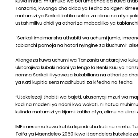
kuwa imara, mfumuko wa bei umeendelea kuwa thabit
Tanzania, kiwango cha akiba ya fedha za kigeni kimee
matumizi ya Serikali katika sekta za elimu na afya
ustahimilivu dhidi ya athari za mabadiliko ya tabianchi
“Serikali imeimarisha uthabiti wa uchumi jumla, imeo
tabianchi pamoja na hatari nyingine za kiuchumi” ali
Aliongeza kuwa uchumi wa Tanzania unatarajiwa kuk
ukitarajiwa kubaki ndani ya lengo la Benki Kuu ya Tanz
namna Serikali ilivyoweza kukabiliana na athari za ch
ya Kati kupitia sera madhubuti za kifedha na fedha.
“Utekelezaji thabiti wa bajeti, ukusanyaji mzuri wa 
kodi na madeni ya ndani kwa wakati, ni hatua muhimu 
kulinda matumizi ya kijamii katika afya, elimu na ulinzi
IMF imesema kuwa katika kipindi cha kati na mrefu, Tan
Taifa ya Maendeleo 2050 ikiwa itaendelea kutekeleza