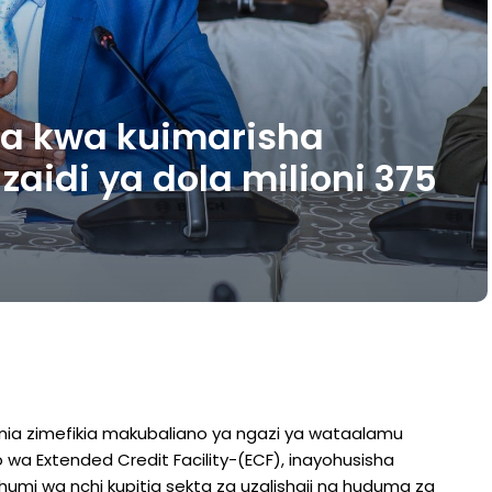
ia kwa kuimarisha
zaidi ya dola milioni 375
nzania zimefikia makubaliano ya ngazi ya wataalamu
wa Extended Credit Facility-(ECF), inayohusisha
humi wa nchi kupitia sekta za uzalishaji na huduma za