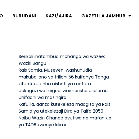
ZO
BURUDANI
KAZI/AJIRA
GAZETI LA JAMHURI
Serikali inatambua mchango wa wazee:
Waziri Sangu
Rais Samia, Museveni washuhudia
makubaliano ya trilioni 56 kuifanya Tanga
kituo kikuu cha nishati ya mafuta
Uukaguzi wa migodi waimarisha usalama,
uhifadhi wa mazingira
Kafulila, aanza kutekeleza maagizo ya Rais
Samia ya utekelezaji Dira ya Taifa 2050
Naibu Waziri Chande avutiwa na mafanikio
ya TADB kwenye kilimo