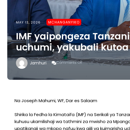
MCHANGANYIKO
MAY 13, 2026
IMF yaipongeza Tanzan
uchumi, yakubali kutoa 
On
Jamhuri
Comments Off
IMF
Yaipongeza
Tanzania
Kwa
Kuimarisha
Uchumi,
Yakubali
Na Joseph Mahumi, WF, Dar es Salaam
Kutoa
Zaidi
Shirika la Fedha la Kimataifa (IMF) na Serikali ya Ta
Ya
Dola
kuhusu ukamilishaji wa tathmini za mwisho za Mpango 
Milioni
upatikanaji wa mkopo nafuu kwa ajili ya kuimarisha uc