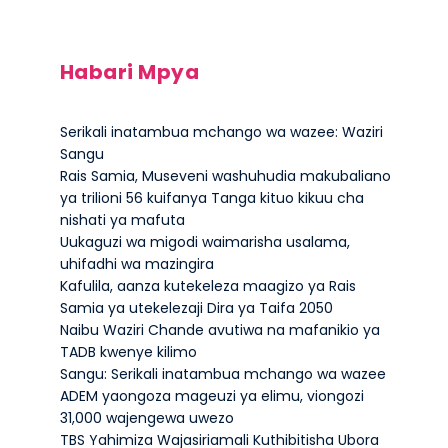
Habari Mpya
Serikali inatambua mchango wa wazee: Waziri
Sangu
Rais Samia, Museveni washuhudia makubaliano
ya trilioni 56 kuifanya Tanga kituo kikuu cha
nishati ya mafuta
Uukaguzi wa migodi waimarisha usalama,
uhifadhi wa mazingira
Kafulila, aanza kutekeleza maagizo ya Rais
Samia ya utekelezaji Dira ya Taifa 2050
Naibu Waziri Chande avutiwa na mafanikio ya
TADB kwenye kilimo
Sangu: Serikali inatambua mchango wa wazee
ADEM yaongoza mageuzi ya elimu, viongozi
31,000 wajengewa uwezo
TBS Yahimiza Wajasiriamali Kuthibitisha Ubora