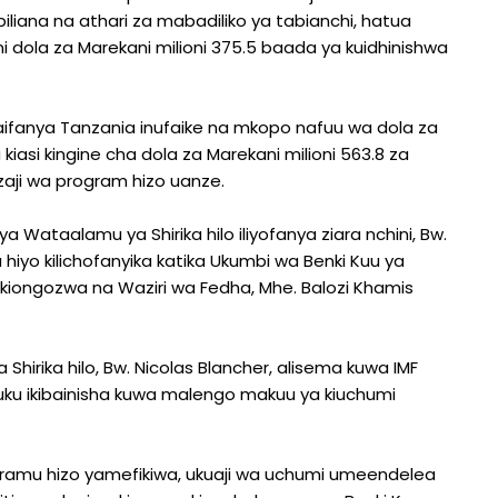
kabiliana na athari za mabadiliko ya tabianchi, hatua
i dola za Marekani milioni 375.5 baada ya kuidhinishwa
itaifanya Tanzania inufaike na mkopo nafuu wa dola za
 kiasi kingine cha dola za Marekani milioni 563.8 za
zaji wa program hizo uanze.
 Wataalamu ya Shirika hilo iliyofanya ziara nchini, Bw.
 hiyo kilichofanyika katika Ukumbi wa Benki Kuu ya
 ikiongozwa na Waziri wa Fedha, Mhe. Balozi Khamis
Shirika hilo, Bw. Nicolas Blancher, alisema kuwa IMF
huku ikibainisha kuwa malengo makuu ya kiuchumi
ramu hizo yamefikiwa, ukuaji wa uchumi umeendelea