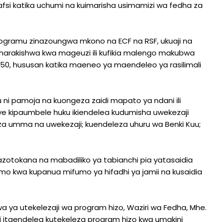
nafsi katika uchumi na kuimarisha usimamizi wa fedha za
rogramu zinazoungwa mkono na ECF na RSF, ukuaji na
rakishwa kwa mageuzi ili kufikia malengo makubwa
050, hususan katika maeneo ya maendeleo ya rasilimali
 ni pamoja na kuongeza zaidi mapato ya ndani ili
nye kipaumbele huku ikiendelea kudumisha uwekezaji
za umma na uwekezaji; kuendeleza uhuru wa Benki Kuu;
zotokana na mabadiliko ya tabianchi pia yatasaidia
mo kwa kupanua mifumo ya hifadhi ya jamii na kusaidia
 ya utekelezaji wa program hizo, Waziri wa Fedha, Mhe.
i itaendelea kutekeleza program hizo kwa umakini