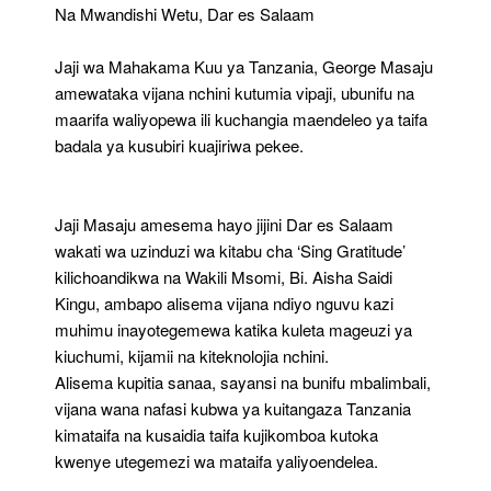
Na Mwandishi Wetu, Dar es Salaam
Jaji wa Mahakama Kuu ya Tanzania, George Masaju
amewataka vijana nchini kutumia vipaji, ubunifu na
maarifa waliyopewa ili kuchangia maendeleo ya taifa
badala ya kusubiri kuajiriwa pekee.
Jaji Masaju amesema hayo jijini Dar es Salaam
wakati wa uzinduzi wa kitabu cha ‘Sing Gratitude’
kilichoandikwa na Wakili Msomi, Bi. Aisha Saidi
Kingu, ambapo alisema vijana ndiyo nguvu kazi
muhimu inayotegemewa katika kuleta mageuzi ya
kiuchumi, kijamii na kiteknolojia nchini.
Alisema kupitia sanaa, sayansi na bunifu mbalimbali,
vijana wana nafasi kubwa ya kuitangaza Tanzania
kimataifa na kusaidia taifa kujikomboa kutoka
kwenye utegemezi wa mataifa yaliyoendelea.