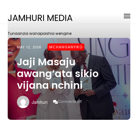
JAMHURI MEDIA
Tunaanzia wanapoishia wengine
MAY 12, 2026
MCHANGANYIKO
Jaji Masaju
awang’ata sikio
vijana nchini
On
Comments Off
Jamhuri
Jaji
Masaju
Awang’ata
Sikio
Vijana
Nchini