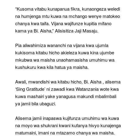
“Kusoma vitabu kunapanua fikra, kunaongeza weledi
na humjenga mtu kuwa na mchango wenye matokeo
chanya kwa taifa. Vijana wajifunze kupitia mifano
kama ya Bi. Aisha,” Alisisitiza Jaji Masaju.
Pia aliwahimiza wananchi na vijana kwa ujumla
kukisoma kitabu hicho akieleza kuwa kina ujumbe
mkubwa wa maisha unaohamasisha umuhimu wa
kushukuru kwa kila hatua ya maisha.
Awali, mwandishi wa kitabu hicho, Bi. Aisha , alisema
‘Sing Gratitude’ ni zawadi kwa Watanzania wote kwa
kuwa mashairi yake yanagusa makundi mbalimbali
ya jamii bila ubaguzi.
Alisema jamii inapaswa kujifunza umuhimu wa kuwa
na moyo wa shukrani kwani kufanya hivyo kunajenga
matumaini, imani na mtazamo chanya wa maisha.