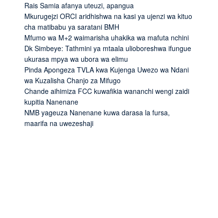
Rais Samia afanya uteuzi, apangua
Mkurugejzi ORCI aridhishwa na kasi ya ujenzi wa kituo
cha matibabu ya saratani BMH
Mfumo wa M+2 waimarisha uhakika wa mafuta nchini
Dk Simbeye: Tathmini ya mtaala ulioboreshwa ifungue
ukurasa mpya wa ubora wa elimu
Pinda Apongeza TVLA kwa Kujenga Uwezo wa Ndani
wa Kuzalisha Chanjo za Mifugo
Chande aihimiza FCC kuwafikia wananchi wengi zaidi
kupitia Nanenane
NMB yageuza Nanenane kuwa darasa la fursa,
maarifa na uwezeshaji