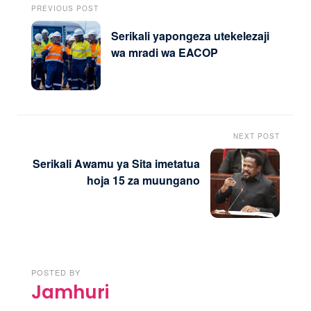
PREVIOUS POST
Serikali yapongeza utekelezaji
wa mradi wa EACOP
NEXT POST
Serikali Awamu ya Sita imetatua
hoja 15 za muungano
POSTED BY
Jamhuri