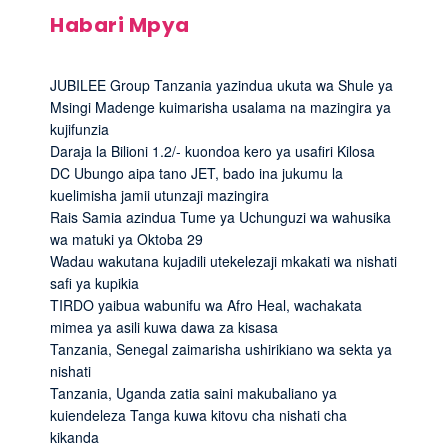
Habari Mpya
JUBILEE Group Tanzania yazindua ukuta wa Shule ya
Msingi Madenge kuimarisha usalama na mazingira ya
kujifunzia
Daraja la Bilioni 1.2/- kuondoa kero ya usafiri Kilosa
DC Ubungo aipa tano JET, bado ina jukumu la
kuelimisha jamii utunzaji mazingira
Rais Samia azindua Tume ya Uchunguzi wa wahusika
wa matuki ya Oktoba 29
Wadau wakutana kujadili utekelezaji mkakati wa nishati
safi ya kupikia
TIRDO yaibua wabunifu wa Afro Heal, wachakata
mimea ya asili kuwa dawa za kisasa
Tanzania, Senegal zaimarisha ushirikiano wa sekta ya
nishati
Tanzania, Uganda zatia saini makubaliano ya
kuiendeleza Tanga kuwa kitovu cha nishati cha
kikanda