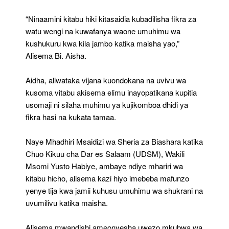
“Ninaamini kitabu hiki kitasaidia kubadilisha fikra za
watu wengi na kuwafanya waone umuhimu wa
kushukuru kwa kila jambo katika maisha yao,”
Alisema Bi. Aisha.
Aidha, aliwataka vijana kuondokana na uvivu wa
kusoma vitabu akisema elimu inayopatikana kupitia
usomaji ni silaha muhimu ya kujikomboa dhidi ya
fikra hasi na kukata tamaa.
Naye Mhadhiri Msaidizi wa Sheria za Biashara katika
Chuo Kikuu cha Dar es Salaam (UDSM), Wakili
Msomi Yusto Habiye, ambaye ndiye mhariri wa
kitabu hicho, alisema kazi hiyo imebeba mafunzo
yenye tija kwa jamii kuhusu umuhimu wa shukrani na
uvumilivu katika maisha.
Alisema mwandishi ameonyesha uwezo mkubwa wa