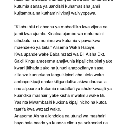
kutumia sanaa ya uandishi kuhamasisha jamii
kujitambua na kuthamini vipaji walivyopewa.
“Kitabu hiki ni chachu ya mabadiliko kwa vijana na
jamii kwa ujumla. Kinatoa ujumbe wa matumaini,
uthubutu na umuhimu wa kutumia vipawa kwa
maendeleo ya taifa,” Alisema Wakili Habiye.
Kwa upande wake Baba mzazi wa Bi. Aisha Dkt.
Saidi Kingu amesema anajivunia kipaji cha binti yake
kwani jitihada zake na juhudi anazozifanya sasa
zilianza kuonekana tangu kipindi cha utoto wake
ambapo kipaji chake kiligundulika akiwa darasa la
nne alipoanza kutumia madaftari ya shule kwaajili ya
kuandika mashairi yake kisha mwalimu wake Bi.
Yasinta Mwambashi kukiona kipaji hicho na kutoa
taarifa kwa wazazi wake.
Anasema Aisha aliendelea na utunzi wa mashairi
hayo hata baada ya kuanza elimu ya sekondari na