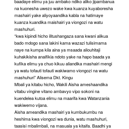
baadaye elimu ya juu ambako ndiko aliko jipambanua
na kuonesha uwezo wake kwa kuanza kuyaboresha
mashairi yake aliyoyaandika kabla na hatimaye
kuanza kuandika maishairi ya viongozi na watu
mashuhuri.
“kwa kipindi hicho ilitushangaza sana kwani alikua
bado mdogo sana lakini kama wazazi tulisimama
naye na kumpa kila aina ya msaada aliouhitaji
kuhakikisha anaifikia ndoto yake na hapo baada ya
kufika elimu ya chuo kikuu aliandika mashairi mengi
ya watu tofauti tofauti wakiwamo viongozi na watu
mashuhuri” Alisema Dkt. Kingu
Mbali ya kitabu hicho, Wakili Aisha ameshaandika
vitabu vingine vitano ambavyo vipo sokoni na
kuendelea kutoa elimu na maarifa kwa Watanzania
wakiwemo vijana.
Aisha ameandika mashairi ya kumbukumbu na
heshima kwa viongozi wa dunia, watu mashuhuri,
taasisi mbalimbali, na masuala ya kitaifa. Baadhi ya