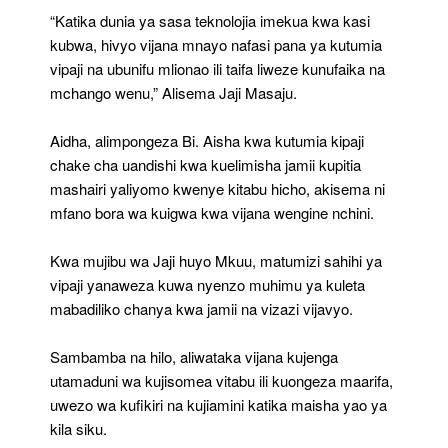
“Katika dunia ya sasa teknolojia imekua kwa kasi
kubwa, hivyo vijana mnayo nafasi pana ya kutumia
vipaji na ubunifu mlionao ili taifa liweze kunufaika na
mchango wenu,” Alisema Jaji Masaju.
Aidha, alimpongeza Bi. Aisha kwa kutumia kipaji
chake cha uandishi kwa kuelimisha jamii kupitia
mashairi yaliyomo kwenye kitabu hicho, akisema ni
mfano bora wa kuigwa kwa vijana wengine nchini.
Kwa mujibu wa Jaji huyo Mkuu, matumizi sahihi ya
vipaji yanaweza kuwa nyenzo muhimu ya kuleta
mabadiliko chanya kwa jamii na vizazi vijavyo.
Sambamba na hilo, aliwataka vijana kujenga
utamaduni wa kujisomea vitabu ili kuongeza maarifa,
uwezo wa kufikiri na kujiamini katika maisha yao ya
kila siku.