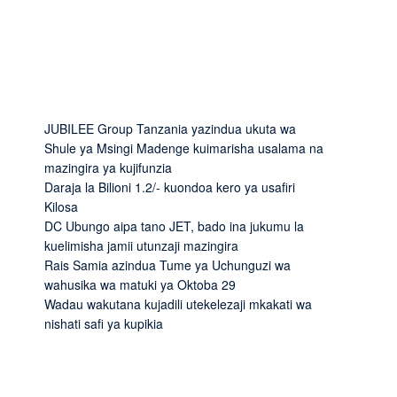
JUBILEE Group Tanzania yazindua ukuta wa
Shule ya Msingi Madenge kuimarisha usalama na
mazingira ya kujifunzia
Daraja la Bilioni 1.2/- kuondoa kero ya usafiri
Kilosa
DC Ubungo aipa tano JET, bado ina jukumu la
kuelimisha jamii utunzaji mazingira
Rais Samia azindua Tume ya Uchunguzi wa
wahusika wa matuki ya Oktoba 29
Wadau wakutana kujadili utekelezaji mkakati wa
nishati safi ya kupikia