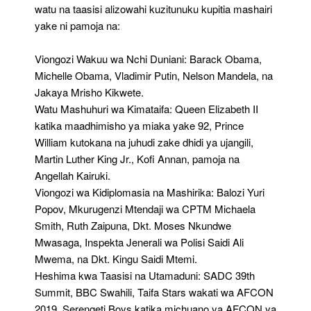
watu na taasisi alizowahi kuzitunuku kupitia mashairi
yake ni pamoja na:
Viongozi Wakuu wa Nchi Duniani: Barack Obama,
Michelle Obama, Vladimir Putin, Nelson Mandela, na
Jakaya Mrisho Kikwete.
Watu Mashuhuri wa Kimataifa: Queen Elizabeth II
katika maadhimisho ya miaka yake 92, Prince
William kutokana na juhudi zake dhidi ya ujangili,
Martin Luther King Jr., Kofi Annan, pamoja na
Angellah Kairuki.
Viongozi wa Kidiplomasia na Mashirika: Balozi Yuri
Popov, Mkurugenzi Mtendaji wa CPTM Michaela
Smith, Ruth Zaipuna, Dkt. Moses Nkundwe
Mwasaga, Inspekta Jenerali wa Polisi Saidi Ali
Mwema, na Dkt. Kingu Saidi Mtemi.
Heshima kwa Taasisi na Utamaduni: SADC 39th
Summit, BBC Swahili, Taifa Stars wakati wa AFCON
2019, Serengeti Boys katika michuano ya AFCON ya