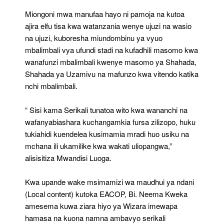
Miongoni mwa manufaa hayo ni pamoja na kutoa
ajira elfu tisa kwa watanzania wenye ujuzi na wasio
na ujuzi, kuboresha miundombinu ya vyuo
mbalimbali vya ufundi stadi na kufadhili masomo kwa
wanafunzi mbalimbali kwenye masomo ya Shahada,
Shahada ya Uzamivu na mafunzo kwa vitendo katika
nchi mbalimbali.
“ Sisi kama Serikali tunatoa wito kwa wananchi na
wafanyabiashara kuchangamkia fursa zilizopo, huku
tukiahidi kuendelea kusimamia mradi huo usiku na
mchana ili ukamilike kwa wakati uliopangwa,”
alisisitiza Mwandisi Luoga.
Kwa upande wake msimamizi wa maudhui ya ndani
(Local content) kutoka EACOP, Bi. Neema Kweka
amesema kuwa ziara hiyo ya Wizara imewapa
hamasa na kuona namna ambavyo serikali