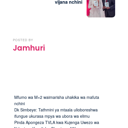
vijana nchini
POSTED BY
Jamhuri
Mfumo wa M+2 waimarisha uhakika wa mafuta
nchini
Dk Simbeye: Tathmini ya mtaala ulioboreshwa
ifungue ukurasa mpya wa ubora wa elimu
Pinda Apongeza TVLA kwa Kujenga Uwezo wa