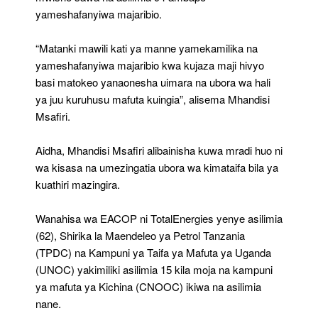
yameshafanyiwa majaribio.
“Matanki mawili kati ya manne yamekamilika na
yameshafanyiwa majaribio kwa kujaza maji hivyo
basi matokeo yanaonesha uimara na ubora wa hali
ya juu kuruhusu mafuta kuingia”, alisema Mhandisi
Msafiri.
Aidha, Mhandisi Msafiri alibainisha kuwa mradi huo ni
wa kisasa na umezingatia ubora wa kimataifa bila ya
kuathiri mazingira.
Wanahisa wa EACOP ni TotalEnergies yenye asilimia
(62), Shirika la Maendeleo ya Petrol Tanzania
(TPDC) na Kampuni ya Taifa ya Mafuta ya Uganda
(UNOC) yakimiliki asilimia 15 kila moja na kampuni
ya mafuta ya Kichina (CNOOC) ikiwa na asilimia
nane.