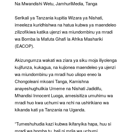
EACOP
Na Mwandishi Wetu, JamhuriMedia, Tanga
Serikali ya Tanzania kupitia Wizara ya Nishati,
imeeleza kuridhishwa na hatua kubwa ya maendeleo
zilizofikiwa katika ujenzi wa miundombinu ya mradi
wa Bomba la Mafuta Ghafi la Afrika Mashariki
(EACOP).
Akizungumza wakati wa ziara ya siku moja iliyolenga
kujifunza, kukagua, na kujionea maendeleo ya ujenzi
wa miundombinu ya mradi huo uliopo eneo la
Chongoleani mkoani Tanga, Kamishna
anayeshughulikia Umeme na Nishati Jadidifu,
Mhandisi Innocent Luoga, amesisitiza umuhimu wa
mradi huo kwa uchumi wa nchi na ushirikiano wa
kikanda kati ya Tanzania na Uganda.
“Tumeshuhudia kazi kubwa ikifanyika hapa, huu si
mradi wa bomba tu, bali ni mrija wa uchumi