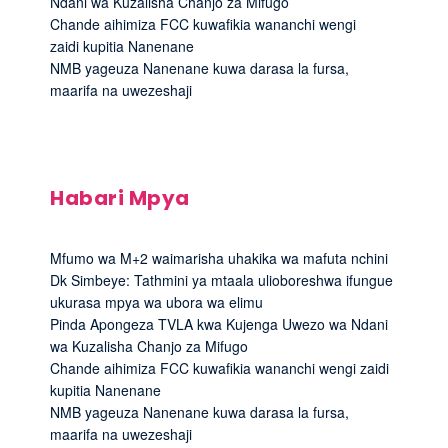
Ndani wa Kuzalisha Chanjo za Mifugo
Chande aihimiza FCC kuwafikia wananchi wengi
zaidi kupitia Nanenane
NMB yageuza Nanenane kuwa darasa la fursa,
maarifa na uwezeshaji
Habari Mpya
Mfumo wa M+2 waimarisha uhakika wa mafuta nchini
Dk Simbeye: Tathmini ya mtaala ulioboreshwa ifungue
ukurasa mpya wa ubora wa elimu
Pinda Apongeza TVLA kwa Kujenga Uwezo wa Ndani
wa Kuzalisha Chanjo za Mifugo
Chande aihimiza FCC kuwafikia wananchi wengi zaidi
kupitia Nanenane
NMB yageuza Nanenane kuwa darasa la fursa,
maarifa na uwezeshaji