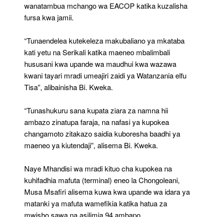
wanatambua mchango wa EACOP katika kuzalisha
fursa kwa jamii.
“Tunaendelea kutekeleza makubaliano ya mkataba
kati yetu na Serikali katika maeneo mbalimbali
hususani kwa upande wa maudhui kwa wazawa
kwani tayari mradi umeajiri zaidi ya Watanzania elfu
Tisa”, alibainisha Bi. Kweka.
“Tunashukuru sana kupata ziara za namna hii
ambazo zinatupa faraja, na nafasi ya kupokea
changamoto zitakazo saidia kuboresha baadhi ya
maeneo ya kiutendaji”, alisema Bi. Kweka.
Naye Mhandisi wa mradi kituo cha kupokea na
kuhifadhia mafuta (terminal) eneo la Chongoleani,
Musa Msafiri alisema kuwa kwa upande wa idara ya
matanki ya mafuta wamefikia katika hatua za
mwisho sawa na asilimia 94 ambapo