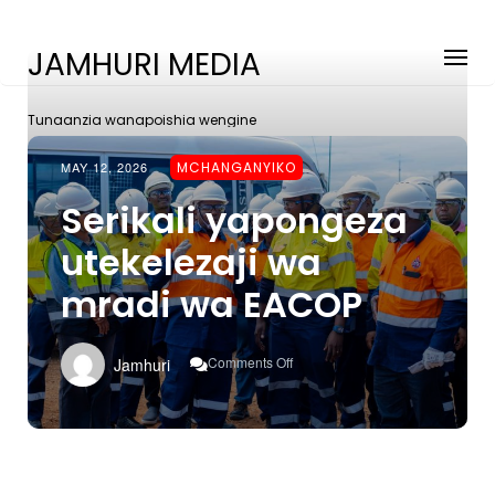
JAMHURI MEDIA
Tunaanzia wanapoishia wengine
MAY 12, 2026
MCHANGANYIKO
Serikali yapongeza
utekelezaji wa
mradi wa EACOP
On
Comments Off
Jamhuri
Serikali
Yapongeza
Utekelezaji
Wa
Mradi
Wa