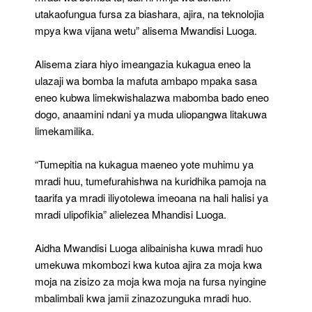
utakaofungua fursa za biashara, ajira, na teknolojia
mpya kwa vijana wetu” alisema Mwandisi Luoga.
Alisema ziara hiyo imeangazia kukagua eneo la
ulazaji wa bomba la mafuta ambapo mpaka sasa
eneo kubwa limekwishalazwa mabomba bado eneo
dogo, anaamini ndani ya muda uliopangwa litakuwa
limekamilika.
“Tumepitia na kukagua maeneo yote muhimu ya
mradi huu, tumefurahishwa na kuridhika pamoja na
taarifa ya mradi iliyotolewa imeoana na hali halisi ya
mradi ulipofikia” alielezea Mhandisi Luoga.
Aidha Mwandisi Luoga alibainisha kuwa mradi huo
umekuwa mkombozi kwa kutoa ajira za moja kwa
moja na zisizo za moja kwa moja na fursa nyingine
mbalimbali kwa jamii zinazozunguka mradi huo.