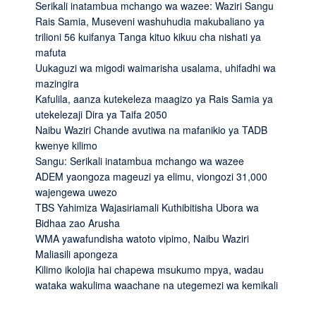
Serikali inatambua mchango wa wazee: Waziri Sangu
Rais Samia, Museveni washuhudia makubaliano ya
trilioni 56 kuifanya Tanga kituo kikuu cha nishati ya
mafuta
Uukaguzi wa migodi waimarisha usalama, uhifadhi wa
mazingira
Kafulila, aanza kutekeleza maagizo ya Rais Samia ya
utekelezaji Dira ya Taifa 2050
Naibu Waziri Chande avutiwa na mafanikio ya TADB
kwenye kilimo
Sangu: Serikali inatambua mchango wa wazee
ADEM yaongoza mageuzi ya elimu, viongozi 31,000
wajengewa uwezo
TBS Yahimiza Wajasiriamali Kuthibitisha Ubora wa
Bidhaa zao Arusha
WMA yawafundisha watoto vipimo, Naibu Waziri
Maliasili apongeza
Kilimo ikolojia hai chapewa msukumo mpya, wadau
wataka wakulima waachane na utegemezi wa kemikali