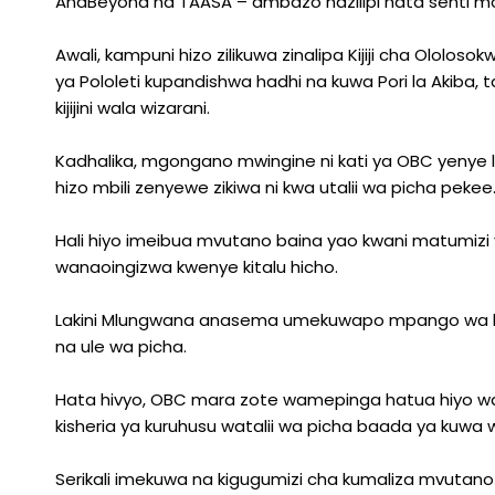
AndBeyond na TAASA – ambazo hazilipi hata senti m
Awali, kampuni hizo zilikuwa zinalipa Kijiji cha Ololos
ya Pololeti kupandishwa hadhi na kuwa Pori la Akiba, t
kijijini wala wizarani.
Kadhalika, mgongano mwingine ni kati ya OBC yenye le
hizo mbili zenyewe zikiwa ni kwa utalii wa picha pekee
Hali hiyo imeibua mvutano baina yao kwani matumizi 
wanaoingizwa kwenye kitalu hicho.
Lakini Mlungwana anasema umekuwapo mpango wa kukig
na ule wa picha.
Hata hivyo, OBC mara zote wamepinga hatua hiyo 
kisheria ya kuruhusu watalii wa picha baada ya kuw
Serikali imekuwa na kigugumizi cha kumaliza mvutano