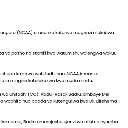
gorongoro (NCAA) umeanza kufanya mageuzi makubwa
a ya posho na stahiki kwa watumishi, walengwa wakuu
 uchapa kazi kwa wahifadhi hao, NCAA imeanza
 hata mingine kutelekezwa kwa muda mrefu.
 wa Uhifadhi (CC), Abdul-Razak Badru, ambaye Mei
a wadhifa huo baada ya kutenguliwa kwa Dk. Elirehema
 ilisimamie, Badru amerejesha ujenzi wa ofisi na nyumba