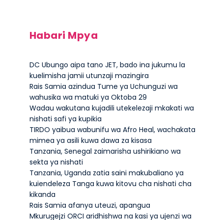
Habari Mpya
DC Ubungo aipa tano JET, bado ina jukumu la
kuelimisha jamii utunzaji mazingira
Rais Samia azindua Tume ya Uchunguzi wa
wahusika wa matuki ya Oktoba 29
Wadau wakutana kujadili utekelezaji mkakati wa
nishati safi ya kupikia
TIRDO yaibua wabunifu wa Afro Heal, wachakata
mimea ya asili kuwa dawa za kisasa
Tanzania, Senegal zaimarisha ushirikiano wa
sekta ya nishati
Tanzania, Uganda zatia saini makubaliano ya
kuiendeleza Tanga kuwa kitovu cha nishati cha
kikanda
Rais Samia afanya uteuzi, apangua
Mkurugejzi ORCI aridhishwa na kasi ya ujenzi wa