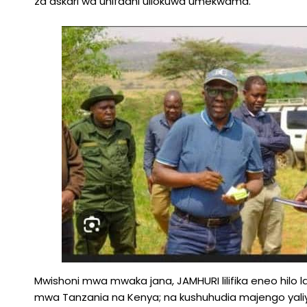
za askari wa uhifadhi uliokuwa umekwama.
Mwishoni mwa mwaka jana, JAMHURI lilifika eneo hilo l
mwa Tanzania na Kenya; na kushuhudia majengo yal