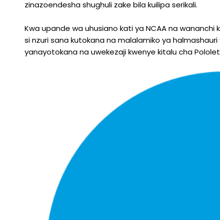
zinazoendesha shughuli zake bila kuilipa serikali.
Kwa upande wa uhusiano kati ya NCAA na wananchi ku
si nzuri sana kutokana na malalamiko ya halmashaur
yanayotokana na uwekezaji kwenye kitalu cha Pololeti