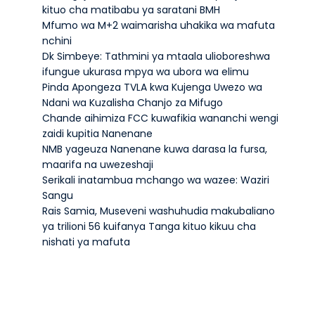
kituo cha matibabu ya saratani BMH
Mfumo wa M+2 waimarisha uhakika wa mafuta
nchini
Dk Simbeye: Tathmini ya mtaala ulioboreshwa
ifungue ukurasa mpya wa ubora wa elimu
Pinda Apongeza TVLA kwa Kujenga Uwezo wa
Ndani wa Kuzalisha Chanjo za Mifugo
Chande aihimiza FCC kuwafikia wananchi wengi
zaidi kupitia Nanenane
NMB yageuza Nanenane kuwa darasa la fursa,
maarifa na uwezeshaji
Serikali inatambua mchango wa wazee: Waziri
Sangu
Rais Samia, Museveni washuhudia makubaliano
ya trilioni 56 kuifanya Tanga kituo kikuu cha
nishati ya mafuta