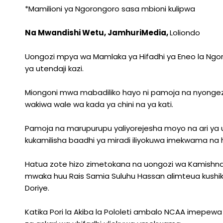
*Mamilioni ya Ngorongoro sasa mbioni kulipwa
Na Mwandishi Wetu, JamhuriMedia,
Loliondo
Uongozi mpya wa Mamlaka ya Hifadhi ya Eneo la N
ya utendaji kazi.
Miongoni mwa mabadiliko hayo ni pamoja na nyongez
wakiwa wale wa kada ya chini na ya kati.
Pamoja na marupurupu yaliyorejesha moyo na ari ya
kukamilisha baadhi ya miradi iliyokuwa imekwama na
Hatua zote hizo zimetokana na uongozi wa Kamishna
mwaka huu Rais Samia Suluhu Hassan alimteua kushik
Doriye.
Katika Pori la Akiba la Pololeti ambalo NCAA imepewa