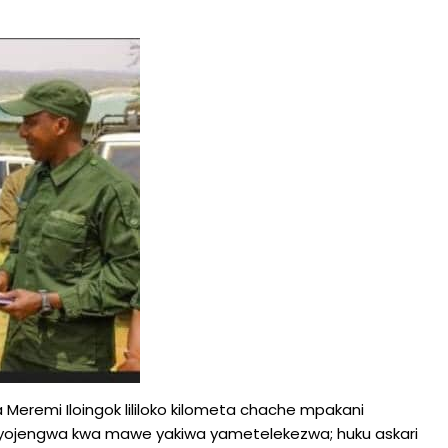
a Meremi Iloingok lililoko kilometa chache mpakani
iyojengwa kwa mawe yakiwa yametelekezwa; huku askari