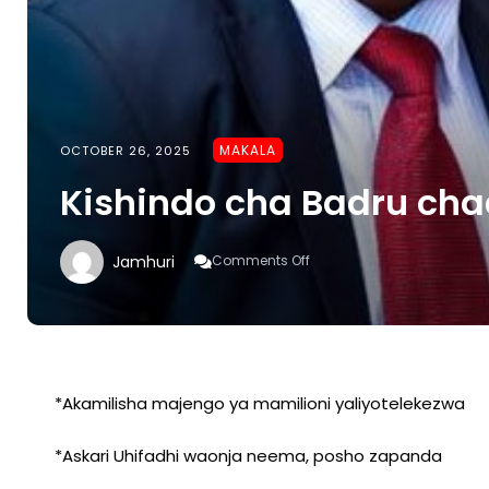
MAKALA
OCTOBER 26, 2025
Kishindo cha Badru ch
On
Jamhuri
Comments Off
Kishindo
Cha
Badru Chaanza NCAA
*Akamilisha majengo ya mamilioni yaliyotelekezwa
*Askari Uhifadhi waonja neema, posho zapanda