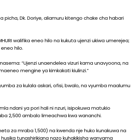
 picha, Dk. Doriye, aliamuru kitengo chake cha habari
URI walifika eneo hilo na kukuta ujenzi ukiwa umerejea;
 eneo hilo.
anasema: “Ujenzi unaendelea vizuri kama unavyoona, na
aeneo mengine ya kimkakati kiulinzi.”
umba za kulala askari, ofisi, bwalo, na vyumba maalumu
 ndani ya pori hali ni nzuri, isipokuwa matukio
raba 2,500 ambalo limeachwa kwa wananchi.
eta za mraba 1,500) na kwenda nje huko kunakuwa na
husika tunashirikiana nazo kuhakikisha wanyama