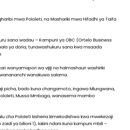
aribi mwa Pololeti, na Mashariki mwa Hifadhi ya Taifa
hukuru sana wadau – Kampuni ya OBC (Ortelo Business
uala ya doria, tunawashukuru sana kwa msaada
.
ri wanyamapori wa vijiji na halmashauri washiriki
a wanananchi wanakuwa salama.
gaji picha, bado kuna changamoto, ingawa Mlungwana,
lii Pololeti, Mussa Mmbaga, wanasema mambo
u cha Pololeti kisheria kimekodishwa kwa mwekezaji
di ya bilioni 1), lakini ndani kuna kampuni mbili –