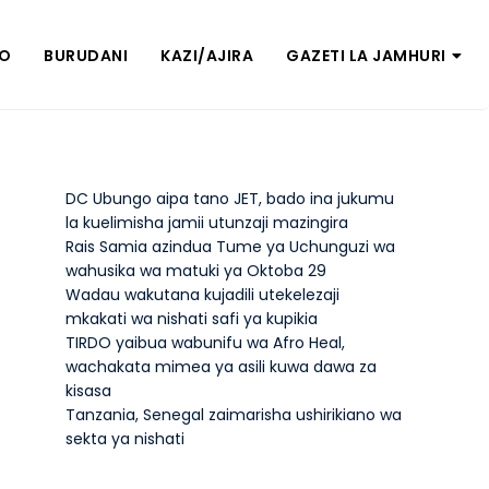
ZO
BURUDANI
KAZI/AJIRA
GAZETI LA JAMHURI
DC Ubungo aipa tano JET, bado ina jukumu
la kuelimisha jamii utunzaji mazingira
Rais Samia azindua Tume ya Uchunguzi wa
wahusika wa matuki ya Oktoba 29
Wadau wakutana kujadili utekelezaji
mkakati wa nishati safi ya kupikia
TIRDO yaibua wabunifu wa Afro Heal,
wachakata mimea ya asili kuwa dawa za
kisasa
Tanzania, Senegal zaimarisha ushirikiano wa
sekta ya nishati