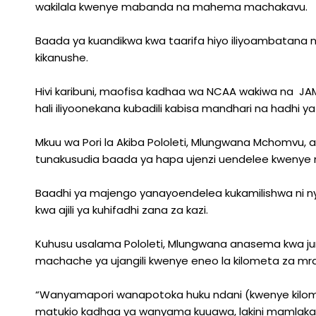
wakilala kwenye mabanda na mahema machakavu.
Baada ya kuandikwa kwa taarifa hiyo iliyoambatana na
kikanushe.
Hivi karibuni, maofisa kadhaa wa NCAA wakiwa na JAMH
hali iliyoonekana kubadili kabisa mandhari na hadhi ya
Mkuu wa Pori la Akiba Pololeti, Mlungwana Mchomvu, 
tunakusudia baada ya hapa ujenzi uendelee kwenye m
Baadhi ya majengo yanayoendelea kukamilishwa ni ny
kwa ajili ya kuhifadhi zana za kazi.
Kuhusu usalama Pololeti, Mlungwana anasema kwa jumla
machache ya ujangili kwenye eneo la kilometa za m
“Wanyamapori wanapotoka huku ndani (kwenye kilom
matukio kadhaa ya wanyama kuuawa, lakini mamlaka 