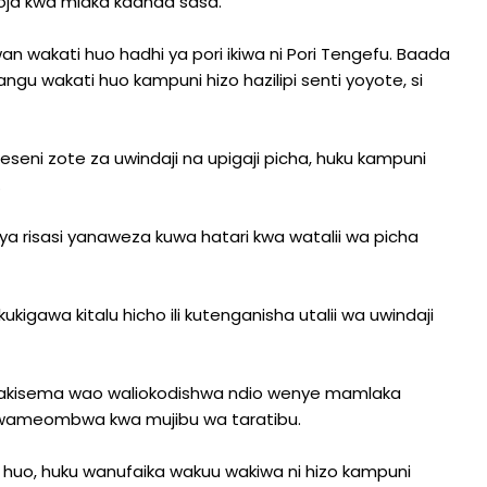
oja kwa miaka kadhaa sasa.
okwan wakati huo hadhi ya pori ikiwa ni Pori Tengefu. Baada
angu wakati huo kampuni hizo hazilipi senti yoyote, si
seni zote za uwindaji na upigaji picha, huku kampuni
.
ya risasi yanaweza kuwa hatari kwa watalii wa picha
awa kitalu hicho ili kutenganisha utalii wa uwindaji
wakisema wao waliokodishwa ndio wenye mamlaka
a wameombwa kwa mujibu wa taratibu.
 huo, huku wanufaika wakuu wakiwa ni hizo kampuni