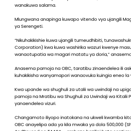
wanakuwa salama.
Mlungwana anapinga kuwapo vitendo vya ujangili Magh
ya Serengeti.
“Nikuhakikishie kuwa ujangili tumeudhibiti, tunawas
Corporation) kwa kuwa washirika wazuri kwenye mas
wanaotupatia wa magari matatu ya doria,” anasema
Anasema pamoja na OBC, taratibu zinaendelea ili aska
kuhakikisha wanyamapori wanaovuka kuingia eneo l
Kwa upande wa shughuli za utalii wa uwindaji na upi
pamoja na Mratibu wa Shughuli za Uwindaji wa Kita
yanaendelea vizuri.
Changamoto iliyopo inatokana na ukweli kwamba kital
OBC anayelipa ada ya kila mwaka ya dola 500,000 (Sh zai