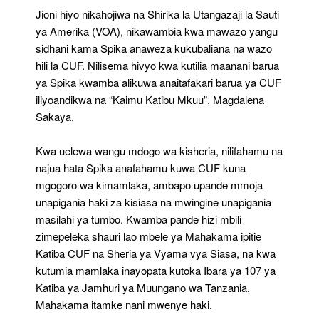
Jioni hiyo nikahojiwa na Shirika la Utangazaji la Sauti
ya Amerika (VOA), nikawambia kwa mawazo yangu
sidhani kama Spika anaweza kukubaliana na wazo
hili la CUF. Nilisema hivyo kwa kutilia maanani barua
ya Spika kwamba alikuwa anaitafakari barua ya CUF
iliyoandikwa na “Kaimu Katibu Mkuu”, Magdalena
Sakaya.
Kwa uelewa wangu mdogo wa kisheria, nilifahamu na
najua hata Spika anafahamu kuwa CUF kuna
mgogoro wa kimamlaka, ambapo upande mmoja
unapigania haki za kisiasa na mwingine unapigania
masilahi ya tumbo. Kwamba pande hizi mbili
zimepeleka shauri lao mbele ya Mahakama ipitie
Katiba CUF na Sheria ya Vyama vya Siasa, na kwa
kutumia mamlaka inayopata kutoka Ibara ya 107 ya
Katiba ya Jamhuri ya Muungano wa Tanzania,
Mahakama itamke nani mwenye haki.