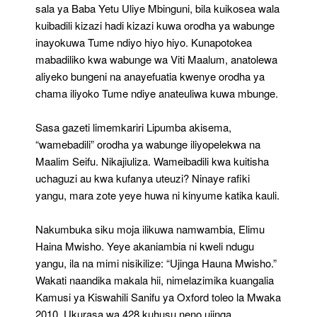
sala ya Baba Yetu Uliye Mbinguni, bila kuikosea wala
kuibadili kizazi hadi kizazi kuwa orodha ya wabunge
inayokuwa Tume ndiyo hiyo hiyo. Kunapotokea
mabadiliko kwa wabunge wa Viti Maalum, anatolewa
aliyeko bungeni na anayefuatia kwenye orodha ya
chama iliyoko Tume ndiye anateuliwa kuwa mbunge.
Sasa gazeti limemkariri Lipumba akisema,
“wamebadili” orodha ya wabunge iliyopelekwa na
Maalim Seifu. Nikajiuliza. Wameibadili kwa kuitisha
uchaguzi au kwa kufanya uteuzi? Ninaye rafiki
yangu, mara zote yeye huwa ni kinyume katika kauli.
Nakumbuka siku moja ilikuwa namwambia, Elimu
Haina Mwisho. Yeye akaniambia ni kweli ndugu
yangu, ila na mimi nisikilize: “Ujinga Hauna Mwisho.”
Wakati naandika makala hii, nimelazimika kuangalia
Kamusi ya Kiswahili Sanifu ya Oxford toleo la Mwaka
2010, Ukurasa wa 428 kuhusu neno ujinga.