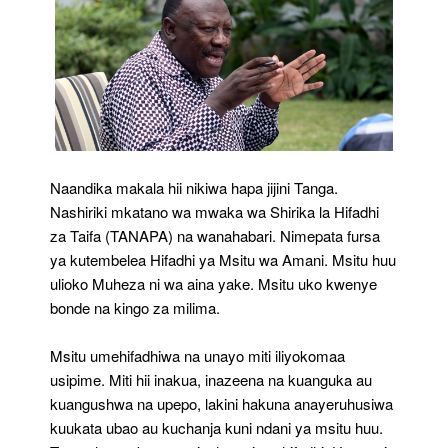
Naandika makala hii nikiwa hapa jijini Tanga.
Nashiriki mkatano wa mwaka wa Shirika la Hifadhi
za Taifa (TANAPA) na wanahabari. Nimepata fursa
ya kutembelea Hifadhi ya Msitu wa Amani. Msitu huu
ulioko Muheza ni wa aina yake. Msitu uko kwenye
bonde na kingo za milima.
Msitu umehifadhiwa na unayo miti iliyokomaa
usipime. Miti hii inakua, inazeena na kuanguka au
kuangushwa na upepo, lakini hakuna anayeruhusiwa
kuukata ubao au kuchanja kuni ndani ya msitu huu.