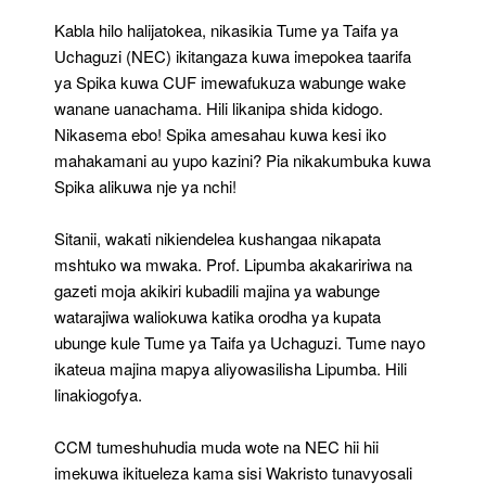
Kabla hilo halijatokea, nikasikia Tume ya Taifa ya
Uchaguzi (NEC) ikitangaza kuwa imepokea taarifa
ya Spika kuwa CUF imewafukuza wabunge wake
wanane uanachama. Hili likanipa shida kidogo.
Nikasema ebo! Spika amesahau kuwa kesi iko
mahakamani au yupo kazini? Pia nikakumbuka kuwa
Spika alikuwa nje ya nchi!
Sitanii, wakati nikiendelea kushangaa nikapata
mshtuko wa mwaka. Prof. Lipumba akakaririwa na
gazeti moja akikiri kubadili majina ya wabunge
watarajiwa waliokuwa katika orodha ya kupata
ubunge kule Tume ya Taifa ya Uchaguzi. Tume nayo
ikateua majina mapya aliyowasilisha Lipumba. Hili
linakiogofya.
CCM tumeshuhudia muda wote na NEC hii hii
imekuwa ikitueleza kama sisi Wakristo tunavyosali