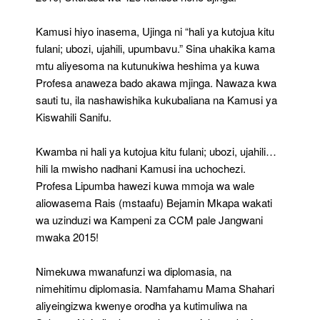
Kamusi hiyo inasema, Ujinga ni “hali ya kutojua kitu
fulani; ubozi, ujahili, upumbavu.” Sina uhakika kama
mtu aliyesoma na kutunukiwa heshima ya kuwa
Profesa anaweza bado akawa mjinga. Nawaza kwa
sauti tu, ila nashawishika kukubaliana na Kamusi ya
Kiswahili Sanifu.
Kwamba ni hali ya kutojua kitu fulani; ubozi, ujahili…
hili la mwisho nadhani Kamusi ina uchochezi.
Profesa Lipumba hawezi kuwa mmoja wa wale
aliowasema Rais (mstaafu) Bejamin Mkapa wakati
wa uzinduzi wa Kampeni za CCM pale Jangwani
mwaka 2015!
Nimekuwa mwanafunzi wa diplomasia, na
nimehitimu diplomasia. Namfahamu Mama Shahari
aliyeingizwa kwenye orodha ya kutimuliwa na