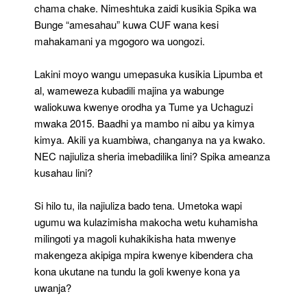
chama chake. Nimeshtuka zaidi kusikia Spika wa
Bunge “amesahau” kuwa CUF wana kesi
mahakamani ya mgogoro wa uongozi.
Lakini moyo wangu umepasuka kusikia Lipumba et
al, wameweza kubadili majina ya wabunge
waliokuwa kwenye orodha ya Tume ya Uchaguzi
mwaka 2015. Baadhi ya mambo ni aibu ya kimya
kimya. Akili ya kuambiwa, changanya na ya kwako.
NEC najiuliza sheria imebadilika lini? Spika ameanza
kusahau lini?
Si hilo tu, ila najiuliza bado tena. Umetoka wapi
ugumu wa kulazimisha makocha wetu kuhamisha
milingoti ya magoli kuhakikisha hata mwenye
makengeza akipiga mpira kwenye kibendera cha
kona ukutane na tundu la goli kwenye kona ya
uwanja?