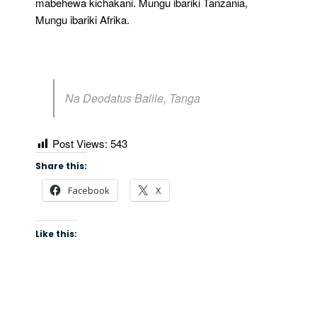
mabehewa kichakani. Mungu ibariki Tanzania,
Mungu ibariki Afrika.
Na Deodatus Balile, Tanga
Post Views:
543
Share this:
Facebook
X
Like this: