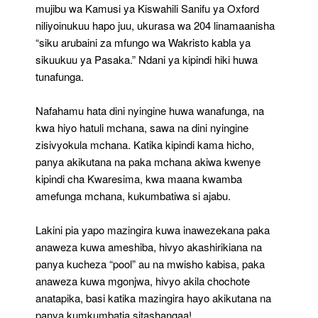
mujibu wa Kamusi ya Kiswahili Sanifu ya Oxford
niliyoinukuu hapo juu, ukurasa wa 204 linamaanisha
“siku arubaini za mfungo wa Wakristo kabla ya
sikuukuu ya Pasaka.” Ndani ya kipindi hiki huwa
tunafunga.
Nafahamu hata dini nyingine huwa wanafunga, na
kwa hiyo hatuli mchana, sawa na dini nyingine
zisivyokula mchana. Katika kipindi kama hicho,
panya akikutana na paka mchana akiwa kwenye
kipindi cha Kwaresima, kwa maana kwamba
amefunga mchana, kukumbatiwa si ajabu.
Lakini pia yapo mazingira kuwa inawezekana paka
anaweza kuwa ameshiba, hivyo akashirikiana na
panya kucheza “pool” au na mwisho kabisa, paka
anaweza kuwa mgonjwa, hivyo akila chochote
anatapika, basi katika mazingira hayo akikutana na
panya kumkumbatia sitashangaa!