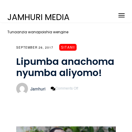
JAMHURI MEDIA
Tunaanzia wanapoishia wengine
SITANII
SEPTEMBER 26, 2017
Lipumba anachoma
nyumba aliyomo!
On
Comments Off
Jamhuri
Lipumba
Anachoma
Nyumba
Aliyomo!