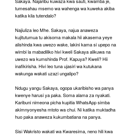
Sakaya. Najaribu kuwaza kwa sauti, kwamba je,
tumesahau msemo wa wahenga wa kuweka akiba
katika kila tutendalo?
Najiuliza leo Mhe. Sakaya, najua anaweza
kujitutumua tu akisoma makala hii akasema yeye
alishinda kwa uwezo wake, lakini kama si upepo na
wimbi la mabadiliko hivi kweli Sakaya alikuwa na
uwezo wa kumshinda Prof. Kapuya? Kweli? Hii
inafikirisha. Hivi leo tuna ujasiri wa kutukana
wakunga wakati uzazi ungalipo?
Ndugu yangu Sakaya, ogopa ukaribisho wa panya
kwenye harusi ya paka. Soma alama za nyakati.
Karibuni nimeona picha kupitia WhatsApp simba
akimnyonyesha mtoto wa chui. Ni katika muktadha
huo paka anaweza kukumbatiana na panya.
Sisi Wakristo wakati wa Kwaresima, neno hili kwa