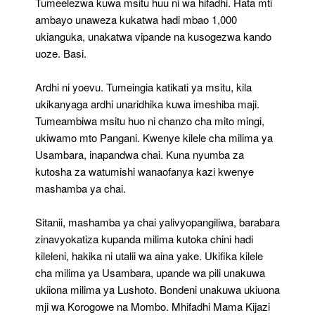
Tumeelezwa kuwa msitu huu ni wa hifadhi. Hata mti
ambayo unaweza kukatwa hadi mbao 1,000
ukianguka, unakatwa vipande na kusogezwa kando
uoze. Basi.
Ardhi ni yoevu. Tumeingia katikati ya msitu, kila
ukikanyaga ardhi unaridhika kuwa imeshiba maji.
Tumeambiwa msitu huo ni chanzo cha mito mingi,
ukiwamo mto Pangani. Kwenye kilele cha milima ya
Usambara, inapandwa chai. Kuna nyumba za
kutosha za watumishi wanaofanya kazi kwenye
mashamba ya chai.
Sitanii, mashamba ya chai yalivyopangiliwa, barabara
zinavyokatiza kupanda milima kutoka chini hadi
kileleni, hakika ni utalii wa aina yake. Ukifika kilele
cha milima ya Usambara, upande wa pili unakuwa
ukiiona milima ya Lushoto. Bondeni unakuwa ukiuona
mji wa Korogowe na Mombo. Mhifadhi Mama Kijazi