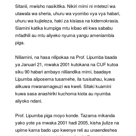
Sitanii, mwisho nasikitika. Nikiri mimi ni mtetezi wa
utawala wa sheria, uhuru wa vyombo vya vya habari,
uhuru wa kujieleza, haki za kisiasa na kidemokrasia.
Siamini katika kumpiga mtu kibao eti kwa sababu
mfadhili au mtu aliyeko nyuma yangu ameniambia
piga.
Niliamini, na hasa nilipokaa na Prof. Lipumba baada
ya Januari 21, mwaka 2001 kutokana na CUF kutoa
siku 90 habari ambayo niliiandika mimi, baadaye
Lipumba aliposema tusamehe, ila tusisahau, kuwa
alikuwa mwanamageuzi wa kweli. Sitaki kuamini
kuwa sasa anashiriki kuchoma kiota au nyumba
aliyoko ndani.
Prof. Lipumba piga moyo konde. Tazama mikanda
yako yote ya mwaka 2001 hadi 2005, kisha jiulize na
upime kama bado upo kwenye reli au unaendeshea