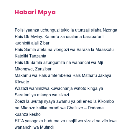
Habari Mpya
Polisi yaanza uchunguzi tukio la utunzaji silaha Nzenga
Rais Dk Mwiny: Kamera za usalama barabarani
kudhibiti ajali Z’bar
Rais Samia ateta na viongozi wa Baraza la Maaskofu
Katoliki Tanzania
Rais Dk Samia azungumza na wananchi wa Mji
Mkongwe, Zanzibar
Makamu wa Rais amtembelea Rais Mstaafu Jakaya
Kikwete
Wazazi wahimizwa kuwachanja watoto kinga ya
Saratani ya mlango wa kizazi
Zoezi la uvutaji nyaya awamu ya pili eneo la Kikombo
na Mkonze katika mradi wa Chalinze – Dodoma
kuanza kesho
RITA yasogeza huduma za usajili wa vizazi na vifo kwa
wananchi wa Mufindi