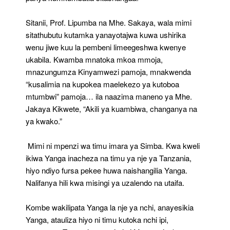
Sitanii, Prof. Lipumba na Mhe. Sakaya, wala mimi
sitathubutu kutamka yanayotajwa kuwa ushirika
wenu jiwe kuu la pembeni limeegeshwa kwenye
ukabila. Kwamba mnatoka mkoa mmoja,
mnazungumza Kinyamwezi pamoja, mnakwenda
“kusalimia na kupokea maelekezo ya kutoboa
mtumbwi” pamoja… ila naazima maneno ya Mhe.
Jakaya Kikwete, “Akili ya kuambiwa, changanya na
ya kwako.”
Mimi ni mpenzi wa timu imara ya Simba. Kwa kweli
ikiwa Yanga inacheza na timu ya nje ya Tanzania,
hiyo ndiyo fursa pekee huwa naishangilia Yanga.
Nalifanya hili kwa misingi ya uzalendo na utaifa.
Kombe wakilipata Yanga la nje ya nchi, anayesikia
Yanga, atauliza hiyo ni timu kutoka nchi ipi,