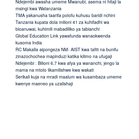
Ndejembi awasha umeme Mwanubi, asema ni hitaji la
msingi kwa Watanzania
TMA yakanusha taarifa potofu kuhusu baridi nchini
Tanzania kupata dola milioni 41 za kuhifadhi wa
bioanuwai, kuhimili mabadiliko ya tabianchi
Global Education Link yawafunda wanaokwenda
kusoma India
RC Makalla aipongeza NM- AIST kwa tafiti na bunifu
zinazochochea mapinduzi katika kilimo na ufugaji
Ndejembi : Bilioni 6.7 kwa afya ya wananchi, jengo la
mama na mtoto likamilishwe kwa wakati
Serikali kuja na mradi maalum wa kusambaza umeme
kwenye maeneo ya uzalishaji