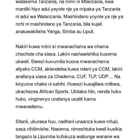
watasema Tanzania, na mimi ni Mtanzania, kwa
mantiki hiyo adui yeyote nje ya mipaka ya Tanzania
ni adui wa Watanzania. Mashindano yoyote ya nje ya
nchi ni mashindano ya Tanzania, bila kujali
anatuwakilisha Yanga, Simba au Lipuli.
Nakiri kuwa mimi si mwanachama wa chama
chochote cha siasa. Lakini nashawishika kusema
ukweli. Siwezi kuvumilia kuona mwanachama
aliyeko CCM, akiendelea kuwa ndani ya CCM, lakini
anafanya siasa za Chadema, CUF, TLP, UDP… Na
kinyume chake ni sahihi. Huwezi kusajiliwa mtibwa,
ukachezea African Sports. Ukitaka hilo, nenda huko
huko, vinginevyo unafanya usaliti kama
mwanadamu.
Sitanii, ukurasa huu, nadhani unaanza kuwa mfupi,
sasa nihitimishe. Nasema, nimeshtuka kweli kusikia
tangazo la Lipumba kufukuza wabunge wanane wa