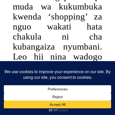
muda wa kukumbuka
kwenda ‘shopping’ za
nguo wakati hata
chakula ni cha
kubangaiza nyumbani.
Leo hii nina wadogo
waliofanikiwa
kimasomo na
wanayaendea vema
maisha lakini nililipa
gharama!