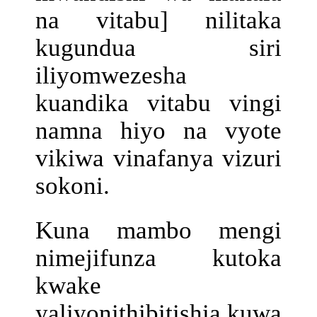
na vitabu] nilitaka
kugundua siri
iliyomwezesha
kuandika vitabu vingi
namna hiyo na vyote
vikiwa vinafanya vizuri
sokoni.
Kuna mambo mengi
nimejifunza kutoka
kwake
yaliyonithibitishia kuwa