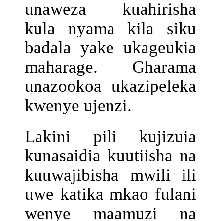
unaweza kuahirisha
kula nyama kila siku
badala yake ukageukia
maharage. Gharama
unazookoa ukazipeleka
kwenye ujenzi.
Lakini pili kujizuia
kunasaidia kuutiisha na
kuuwajibisha mwili ili
uwe katika mkao fulani
wenye maamuzi na