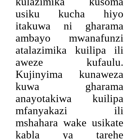
kulazimika kusoma
usiku kucha hiyo
itakuwa ni gharama
ambayo mwanafunzi
atalazimika kuilipa ili
aweze kufaulu.
Kujinyima kunaweza
kuwa gharama
anayotakiwa kuilipa
mfanyakazi ili
mshahara wake usikate
kabla ya tarehe