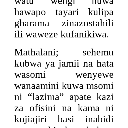
watu wengi huwa
hawapo tayari kulipa
gharama zinazostahili
ili waweze kufanikiwa.
Mathalani; sehemu
kubwa ya jamii na hata
wasomi wenyewe
wanaamini kuwa msomi
ni “lazima” apate kazi
za ofisini na kama ni
kujiajiri basi inabidi