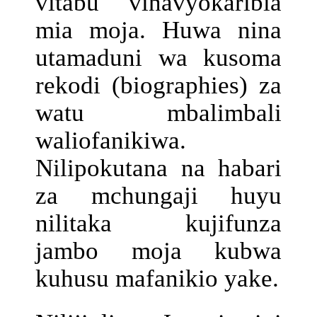
vitabu vinavyokaribia
mia moja. Huwa nina
utamaduni wa kusoma
rekodi (biographies) za
watu mbalimbali
waliofanikiwa.
Nilipokutana na habari
za mchungaji huyu
nilitaka kujifunza
jambo moja kubwa
kuhusu mafanikio yake.