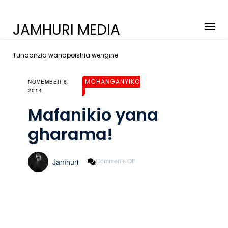
JAMHURI MEDIA
Tunaanzia wanapoishia wengine
MCHANGANYIKO
NOVEMBER 6,
2014
Mafanikio yana
gharama!
On
Comments Off
Jamhuri
Mafanikio
Yana
Gharama!