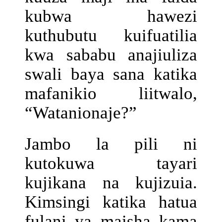
kubwa hawezi
kuthubutu kuifuatilia
kwa sababu anajiuliza
swali baya sana katika
mafanikio liitwalo,
“Watanionaje?”
Jambo la pili ni
kutokuwa tayari
kujikana na kujizuia.
Kimsingi katika hatua
fulani ya maisha kama