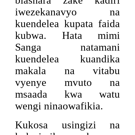
biashara zake kadiri
iwezekanavyo na
kuendelea kupata faida
kubwa. Hata mimi
Sanga natamani
kuendelea kuandika
makala na vitabu
vyenye mvuto na
msaada kwa watu
wengi ninaowafikia.
Kukosa usingizi na