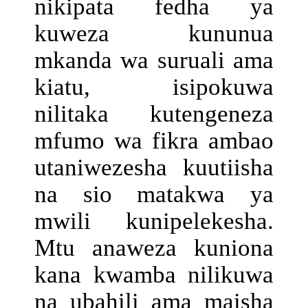
nikipata fedha ya
kuweza kununua
mkanda wa suruali ama
kiatu, isipokuwa
nilitaka kutengeneza
mfumo wa fikra ambao
utaniwezesha kuutiisha
na sio matakwa ya
mwili kunipelekesha.
Mtu anaweza kuniona
kana kwamba nilikuwa
na ubahili ama maisha