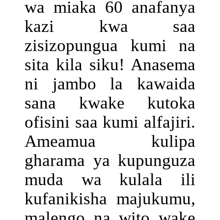
wa miaka 60 anafanya
kazi kwa saa
zisizopungua kumi na
sita kila siku! Anasema
ni jambo la kawaida
sana kwake kutoka
ofisini saa kumi alfajiri.
Ameamua kulipa
gharama ya kupunguza
muda wa kulala ili
kufanikisha majukumu,
malengo na wito wake