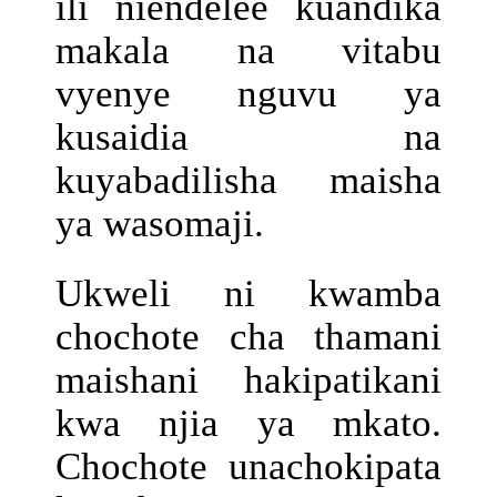
ili niendelee kuandika
makala na vitabu
vyenye nguvu ya
kusaidia na
kuyabadilisha maisha
ya wasomaji.
Ukweli ni kwamba
chochote cha thamani
maishani hakipatikani
kwa njia ya mkato.
Chochote unachokipata