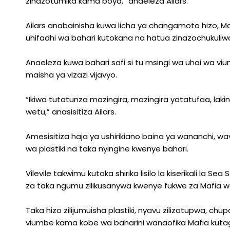
zinazotumika kama boya,” anaeleza Ailars.
Ailars anabainisha kuwa licha ya changamoto hizo, M
uhifadhi wa bahari kutokana na hatua zinazochukuli
Anaeleza kuwa bahari safi si tu msingi wa uhai wa viu
maisha ya vizazi vijavyo.
“Ikiwa tutatunza mazingira, mazingira yatatufaa, laki
wetu,” anasisitiza Ailars.
Amesisitiza haja ya ushirikiano baina ya wananchi, w
wa plastiki na taka nyingine kwenye bahari.
Vilevile takwimu kutoka shirika lisilo la kiserikali la 
za taka ngumu zilikusanywa kwenye fukwe za Mafia w
Taka hizo zilijumuisha plastiki, nyavu zilizotupwa, ch
viumbe kama kobe wa baharini wanaofika Mafia kuta