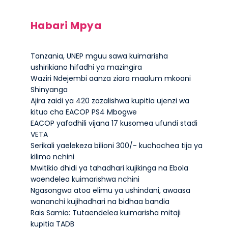
Habari Mpya
Tanzania, UNEP mguu sawa kuimarisha
ushirikiano hifadhi ya mazingira
Waziri Ndejembi aanza ziara maalum mkoani
Shinyanga
Ajira zaidi ya 420 zazalishwa kupitia ujenzi wa
kituo cha EACOP PS4 Mbogwe
EACOP yafadhili vijana 17 kusomea ufundi stadi
VETA
Serikali yaelekeza bilioni 300/- kuchochea tija ya
kilimo nchini
Mwitikio dhidi ya tahadhari kujikinga na Ebola
waendelea kuimarishwa nchini
Ngasongwa atoa elimu ya ushindani, awaasa
wananchi kujihadhari na bidhaa bandia
Rais Samia: Tutaendelea kuimarisha mitaji
kupitia TADB