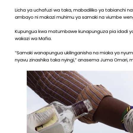
Licha ya uchafuzi wa taka, mabadiliko ya tabianch
ambayo ni makazi muhimu ya samaki na viumbe weng
Kupungua kwa matumbawe kunapunguza pia idadi ya sa
wakazi wa Mafia.
“Samaki wanapungua ukilinganisha na miaka ya nyuma, 
nyavu zinashika taka nyingi,” anasema Juma Omari, mvuv