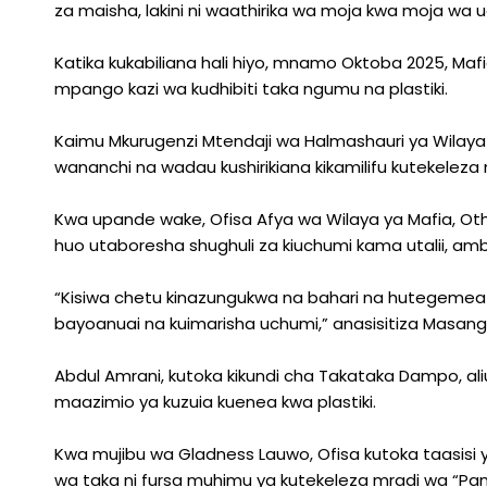
za maisha, lakini ni waathirika wa moja kwa moja wa u
Katika kukabiliana hali hiyo, mnamo Oktoba 2025, Ma
mpango kazi wa kudhibiti taka ngumu na plastiki.
Kaimu Mkurugenzi Mtendaji wa Halmashauri ya Wilaya 
wananchi na wadau kushirikiana kikamilifu kutekeleza
Kwa upande wake, Ofisa Afya wa Wilaya ya Mafia, 
huo utaboresha shughuli za kiuchumi kama utalii, a
“Kisiwa chetu kinazungukwa na bahari na hutegemea uv
bayoanuai na kuimarisha uchumi,” anasisitiza Masang
Abdul Amrani, kutoka kikundi cha Takataka Dampo, 
maazimio ya kuzuia kuenea kwa plastiki.
Kwa mujibu wa Gladness Lauwo, Ofisa kutoka taasisi
wa taka ni fursa muhimu ya kutekeleza mradi wa “Pa