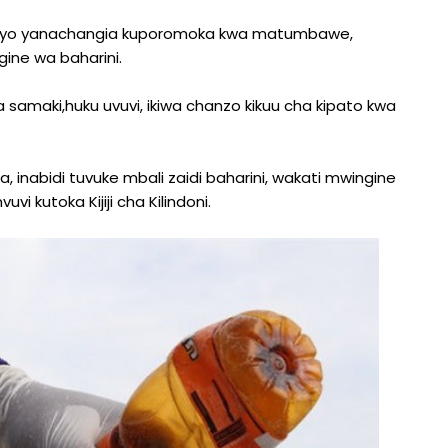
i nayo yanachangia kuporomoka kwa matumbawe,
ine wa baharini.
maki,huku uvuvi, ikiwa chanzo kikuu cha kipato kwa
inabidi tuvuke mbali zaidi baharini, wakati mwingine
i kutoka Kijiji cha Kilindoni.