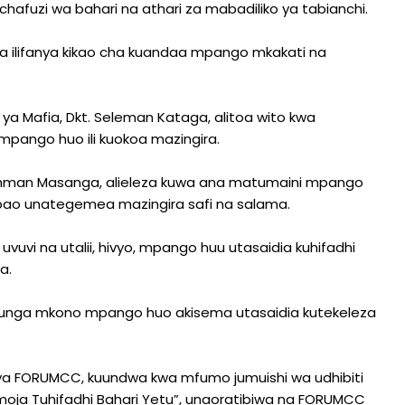
chafuzi wa bahari na athari za mabadiliko ya tabianchi.
fia ilifanya kikao cha kuandaa mpango mkakati na
ya Mafia, Dkt. Seleman Kataga, alitoa wito kwa
 mpango huo ili kuokoa mazingira.
Othman Masanga, alieleza kuwa ana matumaini mpango
mbao unategemea mazingira safi na salama.
uvi na utalii, hivyo, mpango huu utasaidia kuhifadhi
a.
aliunga mkono mpango huo akisema utasaidia kutekeleza
 ya FORUMCC, kuundwa kwa mfumo jumuishi wa udhibiti
moja Tuhifadhi Bahari Yetu”, unaoratibiwa na FORUMCC