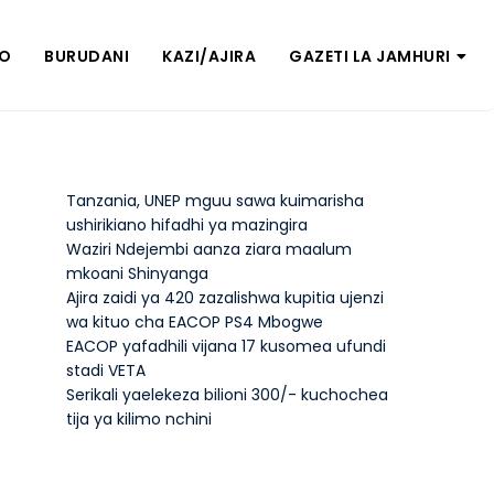
ZO
BURUDANI
KAZI/AJIRA
GAZETI LA JAMHURI
Tanzania, UNEP mguu sawa kuimarisha
ushirikiano hifadhi ya mazingira
Waziri Ndejembi aanza ziara maalum
mkoani Shinyanga
Ajira zaidi ya 420 zazalishwa kupitia ujenzi
wa kituo cha EACOP PS4 Mbogwe
EACOP yafadhili vijana 17 kusomea ufundi
stadi VETA
Serikali yaelekeza bilioni 300/- kuchochea
tija ya kilimo nchini