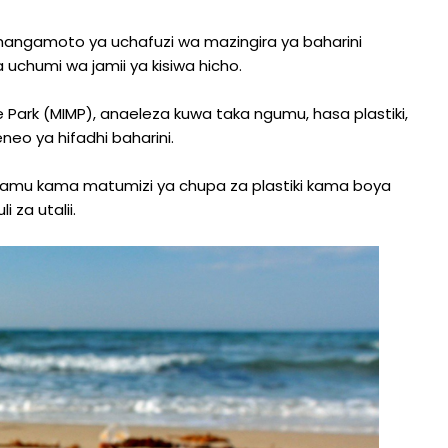
changamoto ya uchafuzi wa mazingira ya baharini
a uchumi wa jamii ya kisiwa hicho.
ne Park (MIMP), anaeleza kuwa taka ngumu, hasa plastiki,
o ya hifadhi baharini.
inadamu kama matumizi ya chupa za plastiki kama boya
za utalii.