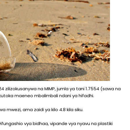
zilizokusanywa na MIMP, jumla ya tani 1.7554 (sawa na
a kutoka maeneo mbalimbali ndani ya hifadhi.
 mwezi, ama zaidi ya kilo 4.8 kila siku.
 vifungashio vya bidhaa, vipande vya nyavu na plastiki