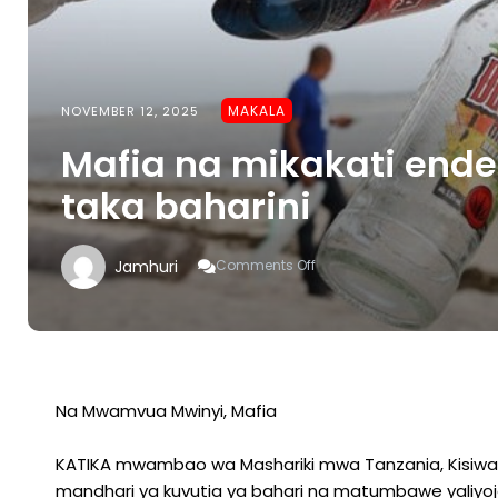
MAKALA
NOVEMBER 12, 2025
Mafia na mikakati end
taka baharini
On
Jamhuri
Comments Off
Mafia
Na
Mikakati
Endelevu
Kupambana
Na
Taka
Na Mwamvua Mwinyi, Mafia
Baharini
KATIKA mwambao wa Mashariki mwa Tanzania, Kisiwa cha
mandhari ya kuvutia ya bahari na matumbawe yaliyoj