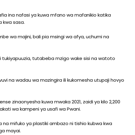
afia ina nafasi ya kuwa mfano wa mafanikio katika
wa kwa sasa.
mbe wa majini, bali pia msingi wa afya, uchumi na
ni tukiyapuuzia, tutabeba mzigo wake sisi na watoto
avuvi na wadau wa mazingira ili kukomesha utupaji hovyo
Sea Sense zinaonyesha kuwa mwaka 2021, zaidi ya kilo 2,200
akati wa kampeni ya usafi wa Pwani.
upa na mifuko ya plastiki ambazo ni tishio kubwa kwa
ga mayai.