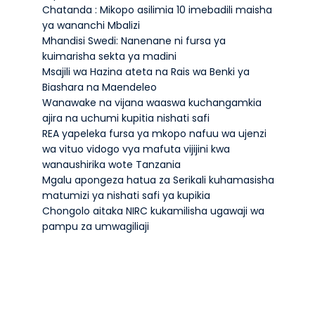
Chatanda : Mikopo asilimia 10 imebadili maisha
ya wananchi Mbalizi
Mhandisi Swedi: Nanenane ni fursa ya
kuimarisha sekta ya madini
Msajili wa Hazina ateta na Rais wa Benki ya
Biashara na Maendeleo
Wanawake na vijana waaswa kuchangamkia
ajira na uchumi kupitia nishati safi
REA yapeleka fursa ya mkopo nafuu wa ujenzi
wa vituo vidogo vya mafuta vijijini kwa
wanaushirika wote Tanzania
Mgalu apongeza hatua za Serikali kuhamasisha
matumizi ya nishati safi ya kupikia
Chongolo aitaka NIRC kukamilisha ugawaji wa
pampu za umwagiliaji