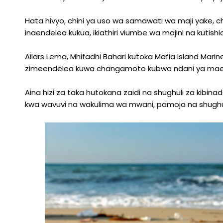
Hata hivyo, chini ya uso wa samawati wa maji yake, 
inaendelea kukua, ikiathiri viumbe wa majini na kutishi
Ailars Lema, Mhifadhi Bahari kutoka Mafia Island Mari
zimeendelea kuwa changamoto kubwa ndani ya maene
Aina hizi za taka hutokana zaidi na shughuli za kib
kwa wavuvi na wakulima wa mwani, pamoja na shughuli 