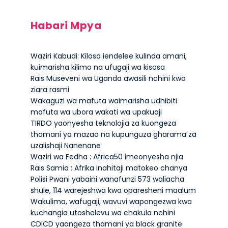
Habari Mpya
Waziri Kabudi: Kilosa iendelee kulinda amani,
kuimarisha kilimo na ufugaji wa kisasa
Rais Museveni wa Uganda awasili nchini kwa
ziara rasmi
Wakaguzi wa mafuta waimarisha udhibiti
mafuta wa ubora wakati wa upakuaji
TIRDO yaonyesha teknolojia za kuongeza
thamani ya mazao na kupunguza gharama za
uzalishaji Nanenane
Waziri wa Fedha : Africa50 imeonyesha njia
Rais Samia : Afrika inahitaji matokeo chanya
Polisi Pwani yabaini wanafunzi 573 waliacha
shule, 114 warejeshwa kwa oparesheni maalum
Wakulima, wafugaji, wavuvi wapongezwa kwa
kuchangia utoshelevu wa chakula nchini
CDICD yaongeza thamani ya black granite