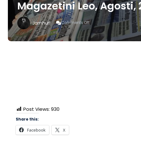
Magazetini Leo, Agosti, 
On
Jamhuri
Comments Off
Magazetini
Leo,
Agosti,
21,2018
Post Views:
930
Share this:
Facebook
X