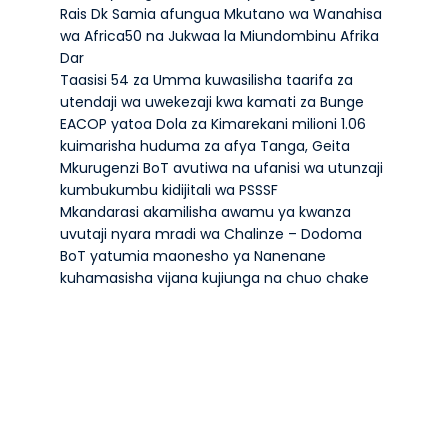
Rais Dk Samia afungua Mkutano wa Wanahisa
wa Africa50 na Jukwaa la Miundombinu Afrika
Dar
Taasisi 54 za Umma kuwasilisha taarifa za
utendaji wa uwekezaji kwa kamati za Bunge
EACOP yatoa Dola za Kimarekani milioni 1.06
kuimarisha huduma za afya Tanga, Geita
Mkurugenzi BoT avutiwa na ufanisi wa utunzaji
kumbukumbu kidijitali wa PSSSF
Mkandarasi akamilisha awamu ya kwanza
uvutaji nyara mradi wa Chalinze – Dodoma
BoT yatumia maonesho ya Nanenane
kuhamasisha vijana kujiunga na chuo chake