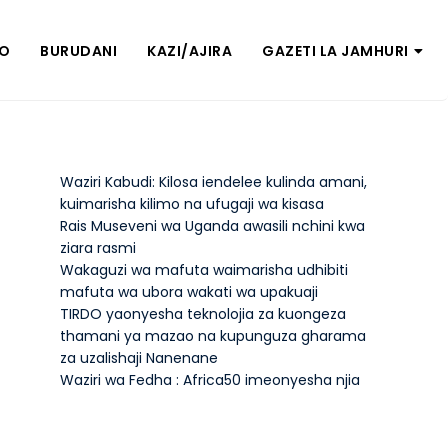
ZO
BURUDANI
KAZI/AJIRA
GAZETI LA JAMHURI
Waziri Kabudi: Kilosa iendelee kulinda amani,
kuimarisha kilimo na ufugaji wa kisasa
Rais Museveni wa Uganda awasili nchini kwa
ziara rasmi
Wakaguzi wa mafuta waimarisha udhibiti
mafuta wa ubora wakati wa upakuaji
TIRDO yaonyesha teknolojia za kuongeza
thamani ya mazao na kupunguza gharama
za uzalishaji Nanenane
Waziri wa Fedha : Africa50 imeonyesha njia