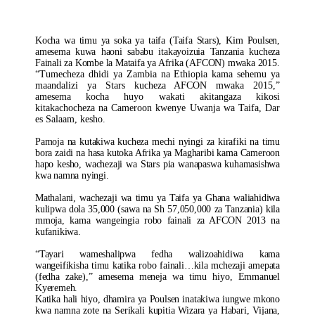
Kocha wa timu ya soka ya taifa (Taifa Stars), Kim Poulsen,
amesema kuwa haoni sababu itakayoizuia Tanzania kucheza
Fainali za Kombe la Mataifa ya Afrika (AFCON) mwaka 2015.
“Tumecheza dhidi ya Zambia na Ethiopia kama sehemu ya
maandalizi ya Stars kucheza AFCON mwaka 2015,”
amesema kocha huyo wakati akitangaza kikosi
kitakachocheza na Cameroon kwenye Uwanja wa Taifa, Dar
es Salaam, kesho.
Pamoja na kutakiwa kucheza mechi nyingi za kirafiki na timu
bora zaidi na hasa kutoka Afrika ya Magharibi kama Cameroon
hapo kesho, wachezaji wa Stars pia wanapaswa kuhamasishwa
kwa namna nyingi.
Mathalani, wachezaji wa timu ya Taifa ya Ghana waliahidiwa
kulipwa dola 35,000 (sawa na Sh 57,050,000 za Tanzania) kila
mmoja, kama wangeingia robo fainali za AFCON 2013 na
kufanikiwa.
“Tayari wameshalipwa fedha walizoahidiwa kama
wangeifikisha timu katika robo fainali…kila mchezaji amepata
(fedha zake),” amesema meneja wa timu hiyo, Emmanuel
Kyeremeh.
Katika hali hiyo, dhamira ya Poulsen inatakiwa iungwe mkono
kwa namna zote na Serikali kupitia Wizara ya Habari, Vijana,