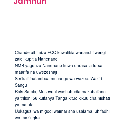
Jamhuri
Chande aihimiza FCC kuwafikia wananchi wengi
zaidi kupitia Nanenane
NMB yageuza Nanenane kuwa darasa la fursa,
maarifa na uwezeshaji
Serikali inatambua mchango wa wazee: Waziri
Sangu
Rais Samia, Museveni washuhudia makubaliano
ya trilioni 56 kuifanya Tanga kituo kikuu cha nishati
ya mafuta
Uukaguzi wa migodi waimarisha usalama, uhifadhi
wa mazingira