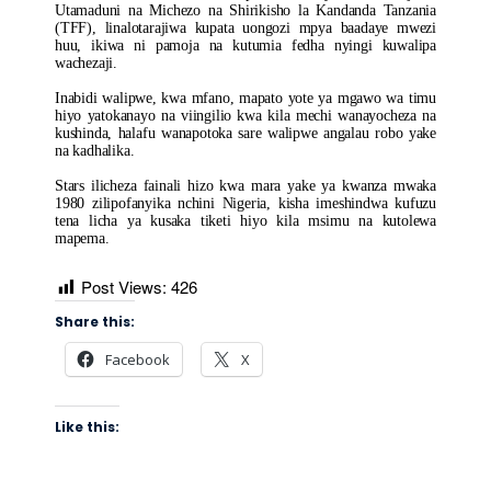
Utamaduni na Michezo na Shirikisho la Kandanda Tanzania
(TFF), linalotarajiwa kupata uongozi mpya baadaye mwezi
huu, ikiwa ni pamoja na kutumia fedha nyingi kuwalipa
wachezaji.
Inabidi walipwe, kwa mfano, mapato yote ya mgawo wa timu
hiyo yatokanayo na viingilio kwa kila mechi wanayocheza na
kushinda, halafu wanapotoka sare walipwe angalau robo yake
na kadhalika.
Stars ilicheza fainali hizo kwa mara yake ya kwanza mwaka
1980 zilipofanyika nchini Nigeria, kisha imeshindwa kufuzu
tena licha ya kusaka tiketi hiyo kila msimu na kutolewa
mapema.
Post Views:
426
Share this:
Facebook
X
Like this: