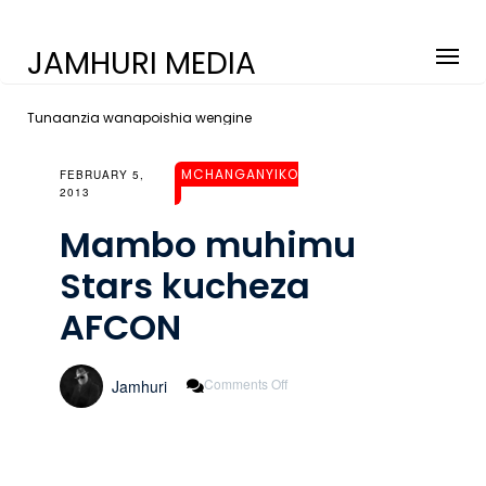
JAMHURI MEDIA
Tunaanzia wanapoishia wengine
MCHANGANYIKO
FEBRUARY 5,
2013
Mambo muhimu
Stars kucheza
AFCON
On
Comments Off
Jamhuri
Mambo
Muhimu
Stars
Kucheza
AFCON