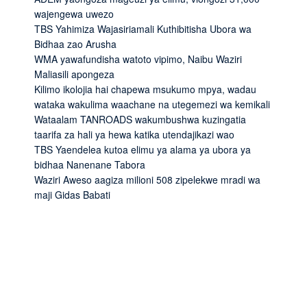
wajengewa uwezo
TBS Yahimiza Wajasiriamali Kuthibitisha Ubora wa
Bidhaa zao Arusha
WMA yawafundisha watoto vipimo, Naibu Waziri
Maliasili apongeza
Kilimo ikolojia hai chapewa msukumo mpya, wadau
wataka wakulima waachane na utegemezi wa kemikali
Wataalam TANROADS wakumbushwa kuzingatia
taarifa za hali ya hewa katika utendajikazi wao
TBS Yaendelea kutoa elimu ya alama ya ubora ya
bidhaa Nanenane Tabora
Waziri Aweso aagiza milioni 508 zipelekwe mradi wa
maji Gidas Babati