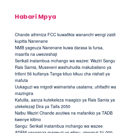
Habari Mpya
Chande aihimiza FCC kuwafikia wananchi wengi zaidi
kupitia Nanenane
NMB yageuza Nanenane kuwa darasa la fursa,
maarifa na uwezeshaji
Serikali inatambua mchango wa wazee: Waziri Sangu
Rais Samia, Museveni washuhudia makubaliano ya
trilioni 56 kuifanya Tanga kituo kikuu cha nishati ya
mafuta
Uukaguzi wa migodi waimarisha usalama, uhifadhi wa
mazingira
Kafulila, aanza kutekeleza maagizo ya Rais Samia ya
utekelezaji Dira ya Taifa 2050
Naibu Waziri Chande avutiwa na mafanikio ya TADB
kwenye kilimo
Sangu: Serikali inatambua mchango wa wazee
ADEM yaongoza mageuzi ya elimu, viongozi 31,000