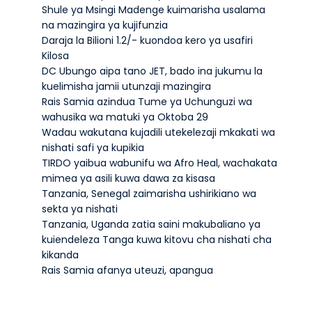
Shule ya Msingi Madenge kuimarisha usalama
na mazingira ya kujifunzia
Daraja la Bilioni 1.2/- kuondoa kero ya usafiri
Kilosa
DC Ubungo aipa tano JET, bado ina jukumu la
kuelimisha jamii utunzaji mazingira
Rais Samia azindua Tume ya Uchunguzi wa
wahusika wa matuki ya Oktoba 29
Wadau wakutana kujadili utekelezaji mkakati wa
nishati safi ya kupikia
TIRDO yaibua wabunifu wa Afro Heal, wachakata
mimea ya asili kuwa dawa za kisasa
Tanzania, Senegal zaimarisha ushirikiano wa
sekta ya nishati
Tanzania, Uganda zatia saini makubaliano ya
kuiendeleza Tanga kuwa kitovu cha nishati cha
kikanda
Rais Samia afanya uteuzi, apangua