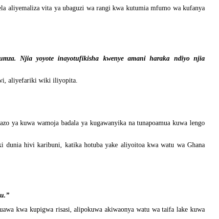
la aliyemaliza vita ya ubaguzi wa rangi kwa kutumia mfumo wa kufanya
umza. Njia yoyote inayotufikisha kwenye amani haraka ndiyo njia
aliyefariki wiki iliyopita.
azo ya kuwa wamoja badala ya kugawanyika na tunapoamua kuwa lengo
i dunia hivi karibuni, katika hotuba yake aliyoitoa kwa watu wa Ghana
u.”
uawa kwa kupigwa risasi, alipokuwa akiwaonya watu wa taifa lake kuwa