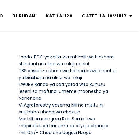
ZO
BURUDANI
KAZI/AJIRA
GAZETI LA JAMHURI
Londo: FCC yazidi kuwa mhimili wa biashara
shindani na ulinzi wa mlaji nchini
TBS yasisitiza ubora wa bidhaa kuwa chachu
ya biashara na ulinzi wa mlaji
EWURA Kanda ya kati yatoa wito kuhusu
leseni za mafundi umeme maonesho ya
Nanenane
Vi Agroforestry yasema kilimo misitu ni
suluhisho uhaba wa chakula
Mashili ampongeza Rais Samia kwa
mapinduzi ya huduma za afya, achangia
mil.10.5/- Chuo cha Uuguzi Nzega