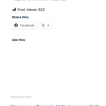
Post Views:
623
Share this:
Facebook
X
Like this:
PREVIOUS POST