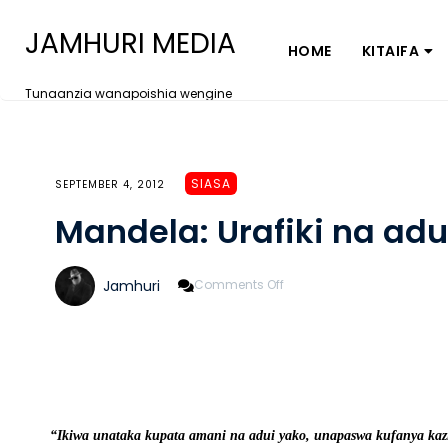
JAMHURI MEDIA
HOME
KITAIFA
Tunaanzia wanapoishia wengine
SIASA
SEPTEMBER 4, 2012
Mandela: Urafiki na adu
On
Jamhuri
Comments Off
Mandela:
Urafiki
Na
Adui
Yako
“Ikiwa unataka kupata amani na adui yako, unapaswa kufanya kaz