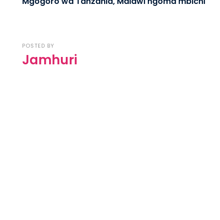
Mgogoro wa Tanzania, Malawi ngoma mbichi
POSTED BY
Jamhuri