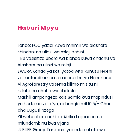
Habari Mpya
Londo: FCC yazidi kuwa mhimili wa biashara
shindani na ulinzi wa mlaji nchini
TBS yasisitiza ubora wa bidhaa kuwa chachu ya
biashara na ulinzi wa mlaji
EWURA Kanda ya kati yatoa wito kuhusu leseni
za mafundi umeme maonesho ya Nanenane
Vi Agroforestry yasema kilimo misitu ni
suluhisho uhaba wa chakula
Mashili ampongeza Rais Samia kwa mapinduzi
ya huduma za afya, achangia mil.10.5/- Chuo
cha Uuguzi Nzega
Kikwete ataka nchi za Afrika kujiandaa na
miundombinu kwa vijana
JUBILEE Group Tanzania yazindua ukuta wa