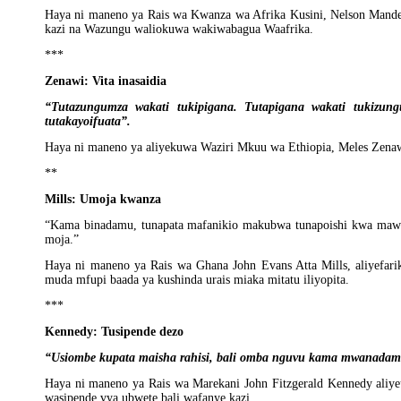
Haya ni maneno ya Rais wa Kwanza wa Afrika Kusini, Nelson Mande
kazi na Wazungu waliokuwa wakiwabagua Waafrika.
***
Zenawi: Vita inasaidia
“Tutazungumza wakati tukipigana. Tutapigana wakati tukizung
tutakayoifuata”.
Haya ni maneno ya aliyekuwa Waziri Mkuu wa Ethiopia, Meles Zenawi, 
**
Mills: Umoja kwanza
“Kama binadamu, tunapata mafanikio makubwa tunapoishi kwa maw
moja.”
Haya ni maneno ya Rais wa Ghana John Evans Atta Mills, aliyefarik
muda mfupi baada ya kushinda urais miaka mitatu iliyopita.
***
Kennedy: Tusipende dezo
“Usiombe kupata maisha rahisi, bali omba nguvu kama mwanadam
Haya ni maneno ya Rais wa Marekani John Fitzgerald Kennedy aliye
wasipende vya ubwete bali wafanye kazi.