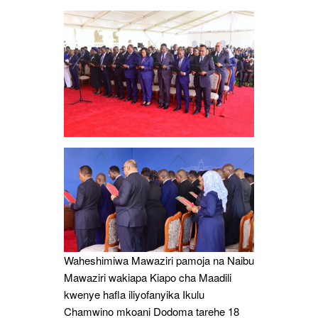
Kiapo
Cha
Maadili
Waheshimiwa Mawaziri pamoja na Naibu
Mawaziri wakiapa Kiapo cha Maadili
kwenye hafla iliyofanyika Ikulu
Chamwino mkoani Dodoma tarehe 18