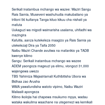
Serikali inatambua mchango wa wazee: Waziri Sangu
Rais Samia, Museveni washuhudia makubaliano ya
trilioni 56 kuifanya Tanga kituo kikuu cha nishati ya
mafuta
Uukaguzi wa migodi waimarisha usalama, uhifadhi wa
mazingira
Kafulila, aanza kutekeleza maagizo ya Rais Samia ya
utekelezaji Dira ya Taifa 2050
Naibu Waziri Chande avutiwa na mafanikio ya TADB
kwenye kilimo
Sangu: Serikali inatambua mchango wa wazee
ADEM yaongoza mageuzi ya elimu, viongozi 31,000
wajengewa uwezo
TBS Yahimiza Wajasiriamali Kuthibitisha Ubora wa
Bidhaa zao Arusha
WMA yawafundisha watoto vipimo, Naibu Waziri
Maliasili apongeza
Kilimo ikolojia hai chapewa msukumo mpya, wadau
wataka wakulima waachane na utegemezi wa kemikali