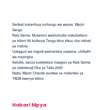
Serikali inatambua mchango wa wazee: Waziri
Sangu
Rais Samia, Museveni washuhudia makubaliano
ya trilioni 56 kuifanya Tanga kituo kikuu cha nishati
ya mafuta
Uukaguzi wa migodi waimarisha usalama, uhifadhi
wa mazingira
Kafulila, aanza kutekeleza maagizo ya Rais Samia
ya utekelezaji Dira ya Taifa 2050
Naibu Waziri Chande avutiwa na mafanikio ya
TADB kwenye kilimo
Habari Mpya