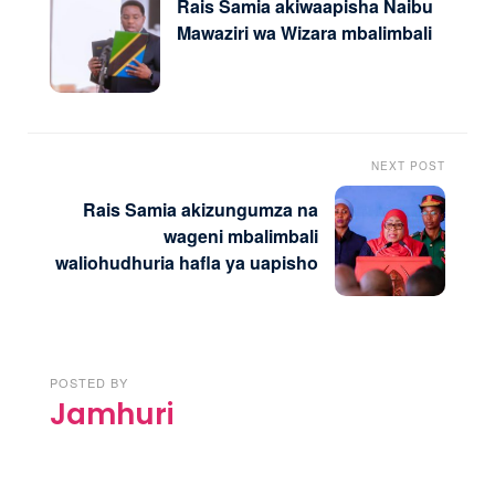
Rais Samia akiwaapisha Naibu
Mawaziri wa Wizara mbalimbali
NEXT POST
Rais Samia akizungumza na
wageni mbalimbali
waliohudhuria hafla ya uapisho
POSTED BY
Jamhuri