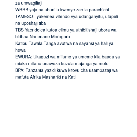
za umwagiliaji
WRRB yaja na ubunifu kwenye zao la parachichi
TAMESOT yakemea vitendo vya udanganyifu, utapeli
na uposhaji tiba
TBS Yaendelea kutoa elimu ya uthibitishaji ubora wa
bidhaa Nanenane Morogoro
Katibu Tawala Tanga avutiwa na sayansi ya hali ya
hewa
EWURA: Ukaguzi wa mifumo ya umeme kila baada ya
miaka mitano unaweza kuzuia majanga ya moto
BPA: Tanzania yazidi kuwa kitovu cha usambazaji wa
mafuta Afrika Mashariki na Kati