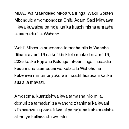
Kuanzisha
Tamasha
MDAU wa Maendeleo Mkoa wa Iringa, Wakili Sosten
La
Mbendule amempongeza Chifu Adam Sapi Mkwawa
Wahehe
II kwa kuwaleta pamoja katika kuadhimisha tamasha
la utamaduni la Wahehe.
Wakili Mbedule amesema tamasha hilo la Wahehe
lililoanza Juni 16 na kufikia kilele chake leo Juni 19,
2025 katika kijiji cha Kalenga mkoani Iriga linasaidia
kudumisha utamaduni wa kabila la Wahehe na
kukemea mmomonyoko wa maadili hususani katika
suala la mavazi.
Amesema, kuanzishwa kwa tamasha hilo mila,
desturi za tamaduni za wahehe zitahimarika kwani
zilishaanza kupotea ikiwa ni pamoja na kuhamasisha
elimu ya kulinda utu wa mtu.