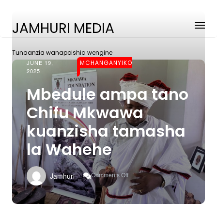
JAMHURI MEDIA
Tunaanzia wanapoishia wengine
JUNE 19,
MCHANGANYIKO
2025
Mbedule ampa tano
Chifu Mkwawa
kuanzisha tamasha
la Wahehe
On
Comments Off
Jamhuri
Mbedule
Ampa
Tano
Chifu
Mkwawa