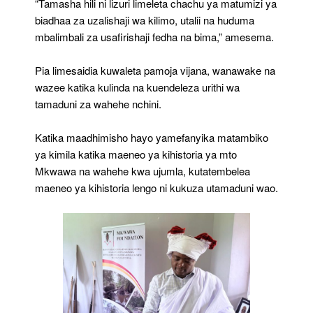
“Tamasha hili ni lizuri limeleta chachu ya matumizi ya
biadhaa za uzalishaji wa kilimo, utalii na huduma
mbalimbali za usafirishaji fedha na bima,” amesema.
Pia limesaidia kuwaleta pamoja vijana, wanawake na
wazee katika kulinda na kuendeleza urithi wa
tamaduni za wahehe nchini.
Katika maadhimisho hayo yamefanyika matambiko
ya kimila katika maeneo ya kihistoria ya mto
Mkwawa na wahehe kwa ujumla, kutatembelea
maeneo ya kihistoria lengo ni kukuza utamaduni wao.