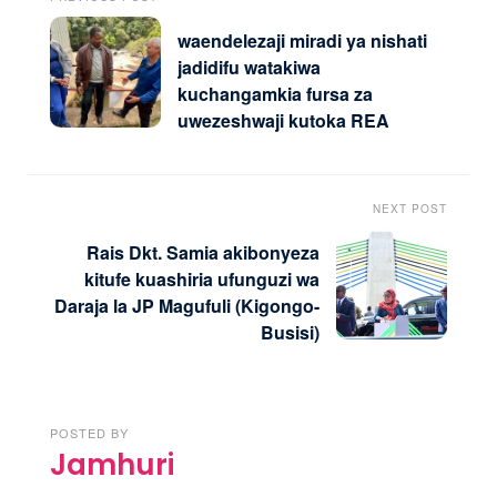
waendelezaji miradi ya nishati
jadidifu watakiwa
kuchangamkia fursa za
uwezeshwaji kutoka REA
NEXT POST
Rais Dkt. Samia akibonyeza
kitufe kuashiria ufunguzi wa
Daraja la JP Magufuli (Kigongo-
Busisi)
POSTED BY
Jamhuri