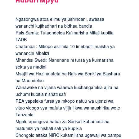
Habari Mpya
Ngasongwa atoa elimu ya ushindani, awaasa
wananchi kujihadhari na bidhaa bandia
Rais Samia: Tutaendelea Kuimarisha Mitaji kupitia
TADB
Chatanda : Mikopo asilimia 10 imebadili maisha ya
wananchi Mbalizi
Mhandisi Swedi: Nanenane ni fursa ya kuimarisha
sekta ya madini
Msajili wa Hazina ateta na Rais wa Benki ya Biashara
na Maendeleo
Wanawake na vijana waaswa kuchangamkia ajira na
uchumi kupitia nishati safi
REA yapeleka fursa ya mkopo nafuu wa ujenzi wa
vituo vidogo vya mafuta vijijini kwa wanaushirika wote
Tanzania
Mgalu apongeza hatua za Serikali kuhamasisha
matumizi ya nishati safi ya kupikia
Chongolo aitaka NIRC kukamilisha ugawaji wa pampu