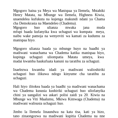
Mgogoro baina ya Meya wa Manispaa ya Ilemela, Mstahiki
Henry Matata, na Mbunge wa Ilemela, Highness Kiwia,
unaendelea kufukuta na kujenga makundi ndani ya Chama
cha Demokrasia na Maendeleo (Chadema).
Mgogoro huo ulianza mwaka jana muda
mfupi baada kufanyika kwa uchaguzi wa kumpata meya,
naibu wake pamoja na wenyeviti wa kamati za kudumu za
manispaa hiyo.
Mgogoro ulianza baada ya mbunge huyo na baadhi ya
madiwani wanachama wa Chadema katika manispaa hiyo,
kupinga uchaguzi uliompatia Matata umeya, kwa
madai kwamba haukufuata kanuni na taratibu za uchaguzi.
Inaelezwa kwamba idadi ya madiwani walioshiriki
uchaguzi huo ilikuwa ndogo kinyume cha taratibu za
uchaguzi.
Hali hiyo ilitokea baada ya baadhi ya madiwani wanachama
wa Chadema kususia kushiriki uchaguzi huo uliofanyika
chini ya uangalizi wa askari polisi zaidi ya 20. Kiwia na
Mbunge wa Viti Maalumu, Mkiwa Kimwaga (Chadema) na
madiwani walisusia uchaguzi huo.
Jimbo la Ilemela linaundwa na kata tisa, kati ya hizo,
tano zinaongozwa na madiwani kupitia Chadema na nne