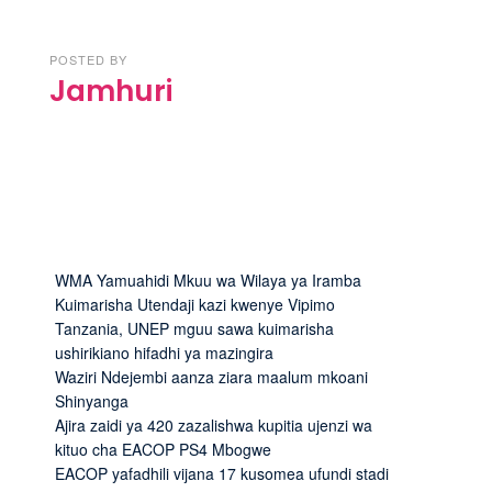
POSTED BY
Jamhuri
WMA Yamuahidi Mkuu wa Wilaya ya Iramba
Kuimarisha Utendaji kazi kwenye Vipimo
Tanzania, UNEP mguu sawa kuimarisha
ushirikiano hifadhi ya mazingira
Waziri Ndejembi aanza ziara maalum mkoani
Shinyanga
Ajira zaidi ya 420 zazalishwa kupitia ujenzi wa
kituo cha EACOP PS4 Mbogwe
EACOP yafadhili vijana 17 kusomea ufundi stadi