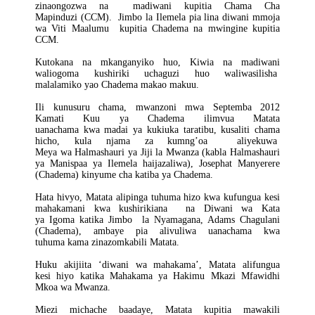
zinaongozwa na madiwani kupitia Chama Cha
Mapinduzi (CCM). Jimbo la Ilemela pia lina diwani mmoja
wa Viti Maalumu kupitia Chadema na mwingine kupitia
CCM.
Kutokana na mkanganyiko huo, Kiwia na madiwani
waliogoma kushiriki uchaguzi huo waliwasilisha
malalamiko yao Chadema makao makuu.
Ili kunusuru chama, mwanzoni mwa Septemba 2012
Kamati Kuu ya Chadema ilimvua Matata
uanachama kwa madai ya kukiuka taratibu, kusaliti chama
hicho, kula njama za kumng’oa aliyekuwa
Meya wa Halmashauri ya Jiji la Mwanza (kabla Halmashauri
ya Manispaa ya Ilemela haijazaliwa), Josephat Manyerere
(Chadema) kinyume cha katiba ya Chadema.
Hata hivyo, Matata alipinga tuhuma hizo kwa kufungua kesi
mahakamani kwa kushirikiana na Diwani wa Kata
ya Igoma katika Jimbo la Nyamagana, Adams Chagulani
(Chadema), ambaye pia alivuliwa uanachama kwa
tuhuma kama zinazomkabili Matata.
Huku akijiita ‘diwani wa mahakama’, Matata alifungua
kesi hiyo katika Mahakama ya Hakimu Mkazi Mfawidhi
Mkoa wa Mwanza.
Miezi michache baadaye, Matata kupitia mawakili