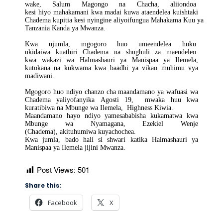
wake, Salum Magongo na Chacha, aliiondoa
kesi hiyo mahakamani kwa madai kuwa ataendelea kuishtaki
Chadema kupitia kesi nyingine aliyoifungua Mahakama Kuu ya
Tanzania Kanda ya Mwanza.
Kwa ujumla, mgogoro huo umeendelea huku
ukidaiwa kuathiri Chadema na shughuli za maendeleo
kwa wakazi wa Halmashauri ya Manispaa ya Ilemela,
kutokana na kukwama kwa baadhi ya vikao muhimu vya
madiwani.
Mgogoro huo ndiyo chanzo cha maandamano ya wafuasi wa
Chadema yaliyofanyika Agosti 19, mwaka huu kwa
kuratibiwa na Mbunge wa Ilemela, Highness Kiwia.
Maandamano hayo ndiyo yamesababisha kukamatwa kwa
Mbunge wa Nyamagana, Ezekiel Wenje
(Chadema), akituhumiwa kuyachochea.
Kwa jumla, bado hali si shwari katika Halmashauri ya
Manispaa ya Ilemela jijini Mwanza.
Post Views:
501
Share this:
Facebook
X