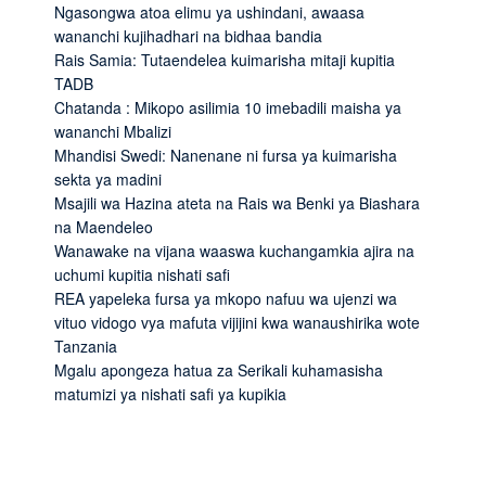
Ngasongwa atoa elimu ya ushindani, awaasa
wananchi kujihadhari na bidhaa bandia
Rais Samia: Tutaendelea kuimarisha mitaji kupitia
TADB
Chatanda : Mikopo asilimia 10 imebadili maisha ya
wananchi Mbalizi
Mhandisi Swedi: Nanenane ni fursa ya kuimarisha
sekta ya madini
Msajili wa Hazina ateta na Rais wa Benki ya Biashara
na Maendeleo
Wanawake na vijana waaswa kuchangamkia ajira na
uchumi kupitia nishati safi
REA yapeleka fursa ya mkopo nafuu wa ujenzi wa
vituo vidogo vya mafuta vijijini kwa wanaushirika wote
Tanzania
Mgalu apongeza hatua za Serikali kuhamasisha
matumizi ya nishati safi ya kupikia