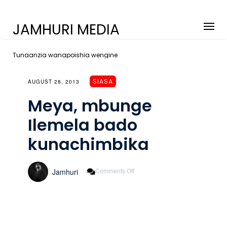
JAMHURI MEDIA
Tunaanzia wanapoishia wengine
SIASA
AUGUST 28, 2013
Meya, mbunge
Ilemela bado
kunachimbika
On
Comments Off
Jamhuri
Meya,
Mbunge
Ilemela
Bado
Kunachimbika