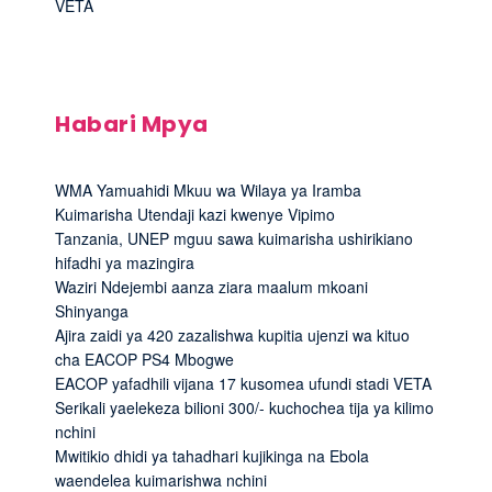
VETA
Habari Mpya
WMA Yamuahidi Mkuu wa Wilaya ya Iramba
Kuimarisha Utendaji kazi kwenye Vipimo
Tanzania, UNEP mguu sawa kuimarisha ushirikiano
hifadhi ya mazingira
Waziri Ndejembi aanza ziara maalum mkoani
Shinyanga
Ajira zaidi ya 420 zazalishwa kupitia ujenzi wa kituo
cha EACOP PS4 Mbogwe
EACOP yafadhili vijana 17 kusomea ufundi stadi VETA
Serikali yaelekeza bilioni 300/- kuchochea tija ya kilimo
nchini
Mwitikio dhidi ya tahadhari kujikinga na Ebola
waendelea kuimarishwa nchini