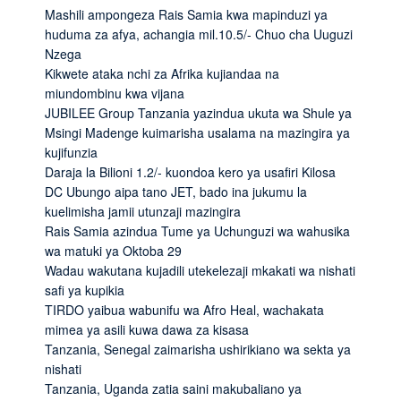
Mashili ampongeza Rais Samia kwa mapinduzi ya
huduma za afya, achangia mil.10.5/- Chuo cha Uuguzi
Nzega
Kikwete ataka nchi za Afrika kujiandaa na
miundombinu kwa vijana
JUBILEE Group Tanzania yazindua ukuta wa Shule ya
Msingi Madenge kuimarisha usalama na mazingira ya
kujifunzia
Daraja la Bilioni 1.2/- kuondoa kero ya usafiri Kilosa
DC Ubungo aipa tano JET, bado ina jukumu la
kuelimisha jamii utunzaji mazingira
Rais Samia azindua Tume ya Uchunguzi wa wahusika
wa matuki ya Oktoba 29
Wadau wakutana kujadili utekelezaji mkakati wa nishati
safi ya kupikia
TIRDO yaibua wabunifu wa Afro Heal, wachakata
mimea ya asili kuwa dawa za kisasa
Tanzania, Senegal zaimarisha ushirikiano wa sekta ya
nishati
Tanzania, Uganda zatia saini makubaliano ya