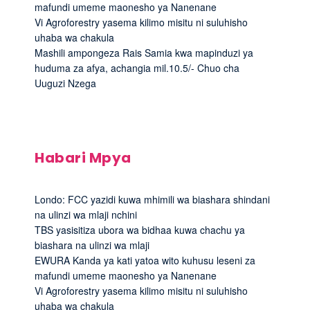
mafundi umeme maonesho ya Nanenane
Vi Agroforestry yasema kilimo misitu ni suluhisho
uhaba wa chakula
Mashili ampongeza Rais Samia kwa mapinduzi ya
huduma za afya, achangia mil.10.5/- Chuo cha
Uuguzi Nzega
Habari Mpya
Londo: FCC yazidi kuwa mhimili wa biashara shindani
na ulinzi wa mlaji nchini
TBS yasisitiza ubora wa bidhaa kuwa chachu ya
biashara na ulinzi wa mlaji
EWURA Kanda ya kati yatoa wito kuhusu leseni za
mafundi umeme maonesho ya Nanenane
Vi Agroforestry yasema kilimo misitu ni suluhisho
uhaba wa chakula