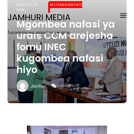
AUGUST 27,
MCHANGANYIKO
2025
JAMHURI MEDIA
Mgombea nafasi ya
urais CCM arejesha
Tunaanzia wanapoishia wengine
fomu INEC
kugombea nafasi
hiyo
On
Comments Off
Jamhuri
Mgombea
Nafasi
Ya
Urais
CCM
Arejesha
Fomu
INEC
Kugombea