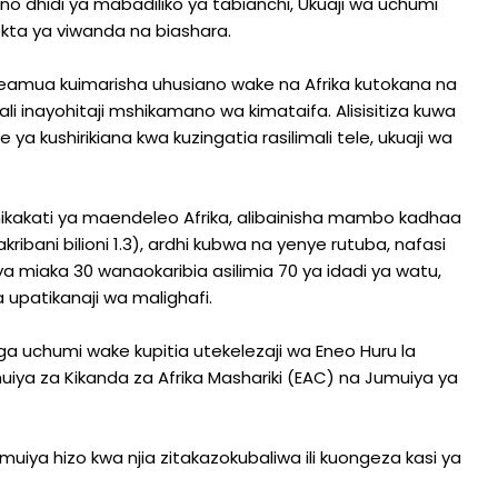
dhidi ya mabadiliko ya tabianchi, Ukuaji wa uchumi
sekta ya viwanda na biashara.
imeamua kuimarisha uhusiano wake na Afrika kutokana na
li inayohitaji mshikamano wa kimataifa. Alisisitiza kuwa
e ya kushirikiana kwa kuzingatia rasilimali tele, ukuaji wa
mikakati ya maendeleo Afrika, alibainisha mambo kadhaa
ibani bilioni 1.3), ardhi kubwa na yenye rutuba, nafasi
i ya miaka 30 wanaokaribia asilimia 70 ya idadi ya watu,
 upatikanaji wa malighafi.
enga uchumi wake kupitia utekelezaji wa Eneo Huru la
iya za Kikanda za Afrika Mashariki (EAC) na Jumuiya ya
umuiya hizo kwa njia zitakazokubaliwa ili kuongeza kasi ya