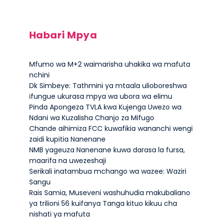
Habari Mpya
Mfumo wa M+2 waimarisha uhakika wa mafuta
nchini
Dk Simbeye: Tathmini ya mtaala ulioboreshwa
ifungue ukurasa mpya wa ubora wa elimu
Pinda Apongeza TVLA kwa Kujenga Uwezo wa
Ndani wa Kuzalisha Chanjo za Mifugo
Chande aihimiza FCC kuwafikia wananchi wengi
zaidi kupitia Nanenane
NMB yageuza Nanenane kuwa darasa la fursa,
maarifa na uwezeshaji
Serikali inatambua mchango wa wazee: Waziri
Sangu
Rais Samia, Museveni washuhudia makubaliano
ya trilioni 56 kuifanya Tanga kituo kikuu cha
nishati ya mafuta