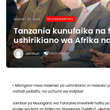
MCHANGANYIKO
AUGUST 27, 2025
Tanzania kunufaika na f
ushirikiano wa Afrika n
On
Jamhuri
Comments Off
Tanzania
Kunufaika
Na
Fursa
Lukuki
Kupitia
Ushirikiano
•
Miongoni mwa maeneo ya ushirikiano ni masoko ya
Wa
nishati jadidifu, na uchumi wa kidijitali
Afrika
Na
Singapore
Jamhuri ya Muungano wa Tanzania imeshiriki hafla 
ya Nje wa Nchi za Afrika na Singapore (SAMEV), uliofany