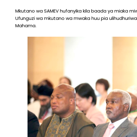
Mkutano wa SAMEV hufanyika kila baada ya miaka miw
Ufunguzi wa mkutano wa mwaka huu pia ulihudhuriwa
Mahama.