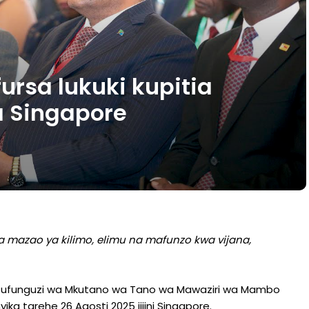
ursa lukuki kupitia
a Singapore
 mazao ya kilimo, elimu na mafunzo kwa vijana,
ya ufunguzi wa Mkutano wa Tano wa Mawaziri wa Mambo
ika tarehe 26 Agosti 2025 jijini Singapore.