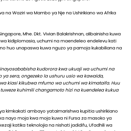
na Waziri wa Mambo ya Nje na Ushirikiano wa Afrika
gapore, Mhe. Dkt. Vivian Balakrishnan, alibainisha kuwa
o wa kidiplomasia, uchumi na maendeleo endelevu kati
rikiano huo unapaswa kuwa nguzo ya pamoja kukabiliana na
a inayosababisha kudorora kwa ukuaji wa uchumi na
o ya sera, ongezeko la ushuru usio wa kawaida,
 kwa kiasi kikubwa mfumo wa uchumi wa kimataifa. Huu
 tuweze kuhimili changamoto hizi na kuendelea kukua
 ya kimkakati ambayo yataimarishwa kupitia ushirikiano
ika nayo moja kwa moja kuwa ni Fursa za masoko ya
zaji katika teknolojia na nishati jadidifu, Ufadhili wa