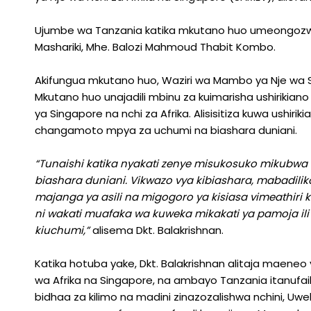
Ujumbe wa Tanzania katika mkutano huo umeongozwa 
Mashariki, Mhe. Balozi Mahmoud Thabit Kombo.
Akifungua mkutano huo, Waziri wa Mambo ya Nje wa Sin
Mkutano huo unajadili mbinu za kuimarisha ushirikian
ya Singapore na nchi za Afrika. Alisisitiza kuwa ushi
changamoto mpya za uchumi na biashara duniani.
“Tunaishi katika nyakati zenye misukosuko mikubw
biashara duniani. Vikwazo vya kibiashara, mabadilik
majanga ya asili na migogoro ya kisiasa vimeathiri
ni wakati muafaka wa kuweka mikakati ya pamoja ili
kiuchumi,”
alisema Dkt. Balakrishnan.
Katika hotuba yake, Dkt. Balakrishnan alitaja maeneo
wa Afrika na Singapore, na ambayo Tanzania itanufa
bidhaa za kilimo na madini zinazozalishwa nchini, Uweke