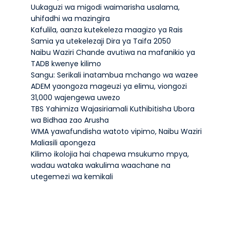
Uukaguzi wa migodi waimarisha usalama,
uhifadhi wa mazingira
Kafulila, aanza kutekeleza maagizo ya Rais
Samia ya utekelezaji Dira ya Taifa 2050
Naibu Waziri Chande avutiwa na mafanikio ya
TADB kwenye kilimo
Sangu: Serikali inatambua mchango wa wazee
ADEM yaongoza mageuzi ya elimu, viongozi
31,000 wajengewa uwezo
TBS Yahimiza Wajasiriamali Kuthibitisha Ubora
wa Bidhaa zao Arusha
WMA yawafundisha watoto vipimo, Naibu Waziri
Maliasili apongeza
Kilimo ikolojia hai chapewa msukumo mpya,
wadau wataka wakulima waachane na
utegemezi wa kemikali