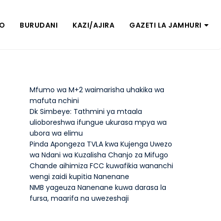
ZO
BURUDANI
KAZI/AJIRA
GAZETI LA JAMHURI
Mfumo wa M+2 waimarisha uhakika wa
mafuta nchini
Dk Simbeye: Tathmini ya mtaala
ulioboreshwa ifungue ukurasa mpya wa
ubora wa elimu
Pinda Apongeza TVLA kwa Kujenga Uwezo
wa Ndani wa Kuzalisha Chanjo za Mifugo
Chande aihimiza FCC kuwafikia wananchi
wengi zaidi kupitia Nanenane
NMB yageuza Nanenane kuwa darasa la
fursa, maarifa na uwezeshaji