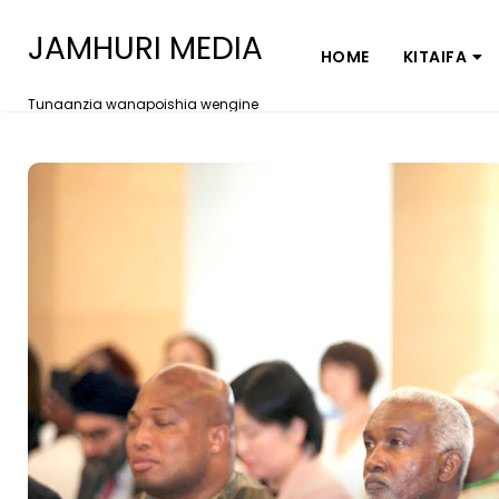
JAMHURI MEDIA
HOME
KITAIFA
Tunaanzia wanapoishia wengine