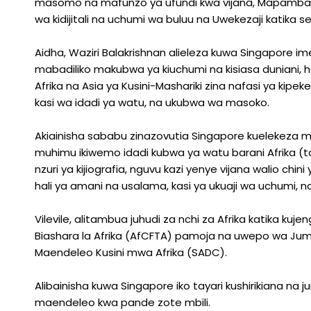
masomo na mafunzo ya ufundi kwa vijana, Mapambano 
wa kidijitali na uchumi wa buluu na Uwekezaji katika 
Aidha, Waziri Balakrishnan alieleza kuwa Singapore 
mabadiliko makubwa ya kiuchumi na kisiasa duniani, ha
Afrika na Asia ya Kusini-Mashariki zina nafasi ya kipeke
kasi wa idadi ya watu, na ukubwa wa masoko.
Akiainisha sababu zinazovutia Singapore kuelekeza 
muhimu ikiwemo idadi kubwa ya watu barani Afrika (takr
nzuri ya kijiografia, nguvu kazi yenye vijana walio chin
hali ya amani na usalama, kasi ya ukuaji wa uchumi, na
Vilevile, alitambua juhudi za nchi za Afrika katika kuj
Biashara la Afrika (AfCFTA) pamoja na uwepo wa Jumu
Maendeleo Kusini mwa Afrika (SADC).
Alibainisha kuwa Singapore iko tayari kushirikiana na j
maendeleo kwa pande zote mbili.