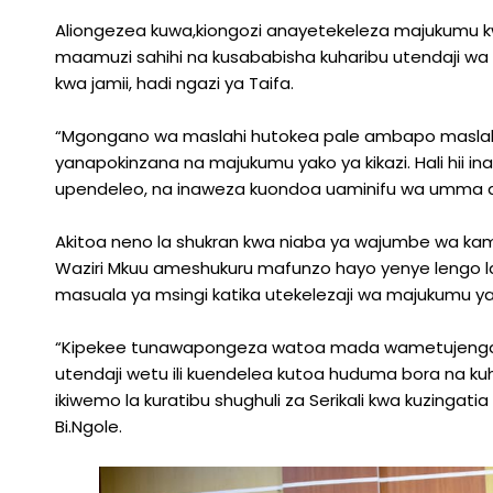
Aliongezea kuwa,kiongozi anayetekeleza majukumu kw
maamuzi sahihi na kusababisha kuharibu utendaji wa 
kwa jamii, hadi ngazi ya Taifa.
“Mgongano wa maslahi hutokea pale ambapo maslahi ya
yanapokinzana na majukumu yako ya kikazi. Hali hii i
upendeleo, na inaweza kuondoa uaminifu wa umma au w
Akitoa neno la shukran kwa niaba ya wajumbe wa kama
Waziri Mkuu ameshukuru mafunzo hayo yenye lengo
masuala ya msingi katika utekelezaji wa majukumu ya k
“Kipekee tunawapongeza watoa mada wametujenga na
utendaji wetu ili kuendelea kutoa huduma bora na 
ikiwemo la kuratibu shughuli za Serikali kwa kuzingati
Bi.Ngole.