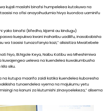
a kujali maslahi binafsi humpelekea kutokuwa na
taasisi na ofisi anayoihudumia hivyo kuondoa uaminifu
ko binafsi (kifedha, kijamii au kindugu)
napaswa kuepukwa kwani inaharibu uadilifu, inasababisha
a taasisi tunazofanyia kazi,” alisisitiza Mwaitebele
ti hiyo, Bi.Ngole Keya, Naibu Katibu wa Mheshimiwa
 la kuwajengea uelewa na kuendelea kuwakumbusha
ila siku.
 kutupa maarifa zaidi katika kuendelea kuboresha
kuhakikisha tunaendelea vyema na majukumu yetu
a misingi na kanuni za kiutumishi zinavyoelekeza,” alisema