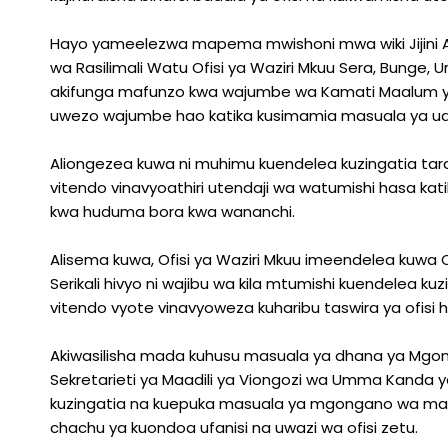
Hayo yameelezwa mapema mwishoni mwa wiki Jijini A
wa Rasilimali Watu Ofisi ya Waziri Mkuu Sera, Bunge,
akifunga mafunzo kwa wajumbe wa Kamati Maalum ya 
uwezo wajumbe hao katika kusimamia masuala ya uadi
Aliongezea kuwa ni muhimu kuendelea kuzingatia tara
vitendo vinavyoathiri utendaji wa watumishi hasa kat
kwa huduma bora kwa wananchi.
Alisema kuwa, Ofisi ya Waziri Mkuu imeendelea kuwa O
Serikali hivyo ni wajibu wa kila mtumishi kuendelea kuz
vitendo vyote vinavyoweza kuharibu taswira ya ofisi h
Akiwasilisha mada kuhusu masuala ya dhana ya Mgonga
Sekretarieti ya Maadili ya Viongozi wa Umma Kanda 
kuzingatia na kuepuka masuala ya mgongano wa mas
chachu ya kuondoa ufanisi na uwazi wa ofisi zetu.