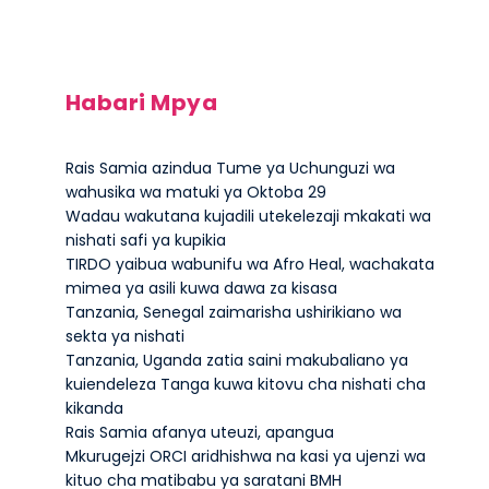
Habari Mpya
Rais Samia azindua Tume ya Uchunguzi wa
wahusika wa matuki ya Oktoba 29
Wadau wakutana kujadili utekelezaji mkakati wa
nishati safi ya kupikia
TIRDO yaibua wabunifu wa Afro Heal, wachakata
mimea ya asili kuwa dawa za kisasa
Tanzania, Senegal zaimarisha ushirikiano wa
sekta ya nishati
Tanzania, Uganda zatia saini makubaliano ya
kuiendeleza Tanga kuwa kitovu cha nishati cha
kikanda
Rais Samia afanya uteuzi, apangua
Mkurugejzi ORCI aridhishwa na kasi ya ujenzi wa
kituo cha matibabu ya saratani BMH