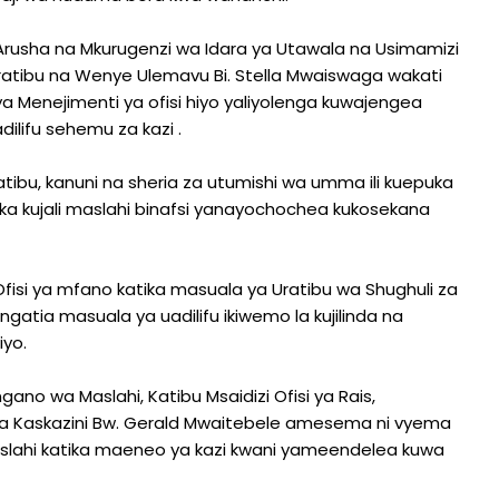
rusha na Mkurugenzi wa Idara ya Utawala na Usimamizi
 Uratibu na Wenye Ulemavu Bi. Stella Mwaiswaga wakati
Menejimenti ya ofisi hiyo yaliyolenga kuwajengea
lifu sehemu za kazi .
tibu, kanuni na sheria za utumishi wa umma ili kuepuka
ika kujali maslahi binafsi yanayochochea kukosekana
fisi ya mfano katika masuala ya Uratibu wa Shughuli za
ingatia masuala ya uadilifu ikiwemo la kujilinda na
iyo.
no wa Maslahi, Katibu Msaidizi Ofisi ya Rais,
ya Kaskazini Bw. Gerald Mwaitebele amesema ni vyema
lahi katika maeneo ya kazi kwani yameendelea kuwa