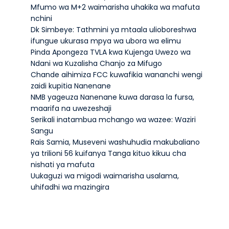
Mfumo wa M+2 waimarisha uhakika wa mafuta
nchini
Dk Simbeye: Tathmini ya mtaala ulioboreshwa
ifungue ukurasa mpya wa ubora wa elimu
Pinda Apongeza TVLA kwa Kujenga Uwezo wa
Ndani wa Kuzalisha Chanjo za Mifugo
Chande aihimiza FCC kuwafikia wananchi wengi
zaidi kupitia Nanenane
NMB yageuza Nanenane kuwa darasa la fursa,
maarifa na uwezeshaji
Serikali inatambua mchango wa wazee: Waziri
Sangu
Rais Samia, Museveni washuhudia makubaliano
ya trilioni 56 kuifanya Tanga kituo kikuu cha
nishati ya mafuta
Uukaguzi wa migodi waimarisha usalama,
uhifadhi wa mazingira