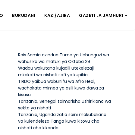
ZO
BURUDANI
KAZI/AJIRA
GAZETI LA JAMHURI
Rais Samia azindua Tume ya Uchunguzi wa
wahusika wa matuki ya Oktoba 29
Wadau wakutana kujadili utekelezaji
mkakati wa nishati safi ya kupikia
TIRDO yaibua wabunifu wa Afro Heal,
wachakata mimea ya asili kuwa dawa za
kisasa
Tanzania, Senegal zaimarisha ushirikiano wa
sekta ya nishati
Tanzania, Uganda zatia saini makubaliano
ya kuiendeleza Tanga kuwa kitovu cha
nishati cha kikanda