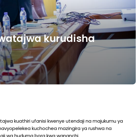
watajwa kurudisha
wa kuathiri ufanisi kwenye utendaji na majukumu ya
vinavyopelekea kuchochea mazingira ya rushwa na
toaji wa huduma bora kwa wananchi.