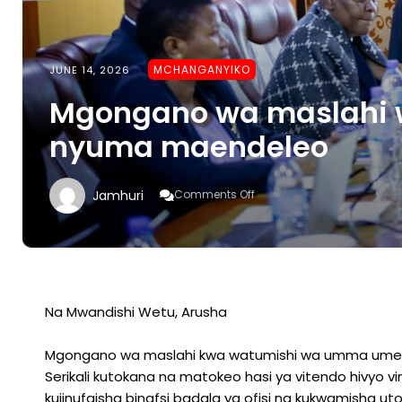
MCHANGANYIKO
JUNE 14, 2026
Mgongano wa maslahi 
nyuma maendeleo
On
Jamhuri
Comments Off
Mgongano
Wa
Maslahi
Watajwa
Kurudisha
Nyuma
Maendeleo
Na Mwandishi Wetu, Arusha
Mgongano wa maslahi kwa watumishi wa umma umetaj
Serikali kutokana na matokeo hasi ya vitendo hivyo 
kujinufaisha binafsi badala ya ofisi na kukwamisha u