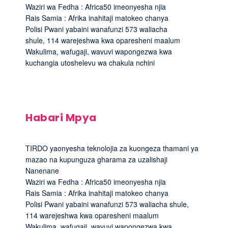
Waziri wa Fedha : Africa50 imeonyesha njia
Rais Samia : Afrika inahitaji matokeo chanya
Polisi Pwani yabaini wanafunzi 573 waliacha
shule, 114 warejeshwa kwa oparesheni maalum
Wakulima, wafugaji, wavuvi wapongezwa kwa
kuchangia utoshelevu wa chakula nchini
Habari Mpya
TIRDO yaonyesha teknolojia za kuongeza thamani ya
mazao na kupunguza gharama za uzalishaji
Nanenane
Waziri wa Fedha : Africa50 imeonyesha njia
Rais Samia : Afrika inahitaji matokeo chanya
Polisi Pwani yabaini wanafunzi 573 waliacha shule,
114 warejeshwa kwa oparesheni maalum
Wakulima, wafugaji, wavuvi wapongezwa kwa