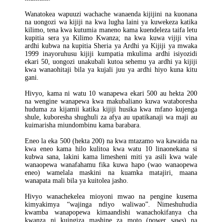
Wanatokea wapuuzi wachache wanaenda kijijini na kuonana
na uongozi wa kijiji na kwa lugha laini ya kuwekeza katika
kilimo, tena kwa kutumia maneno kama kuendeleza taifa letu
kupitia sera ya Kilimo Kwanza; na kwa kuwa vijiji vina
ardhi kubwa na kupitia Sheria ya Ardhi ya Kijiji ya mwaka
1999 inayoruhusu kijiji kumpatia mkulima ardhi isiyozidi
ekari 50, uongozi unakubali kutoa sehemu ya ardhi ya kijiji
kwa wanaohitaji bila ya kujali juu ya ardhi hiyo kuna kitu
gani.
Hivyo, kama ni watu 10 wanapewa ekari 500 au hekta 200
na wengine wanapewa kwa makubaliano kuwa wataboresha
huduma za kijamii katika kijiji husika kwa mfano kujenga
shule, kuboresha shughuli za afya au upatikanaji wa maji au
kuimarisha miundombinu kama barabara.
Eneo la eka 500 (hekta 200) na kwa mtazamo wa kawaida na
kwa eneo kama hilo kulitoa kwa watu 10 linaonekana si
kubwa sana, lakini kama limesheni miti ya asili kwa wale
wanaopewa wanafahamu fika kuwa hapo (wao wanaopewa
eneo) wamelala maskini na kuamka matajiri, maana
wanapata mali bila ya kuitolea jasho.
Hivyo wanachekelea mioyoni mwao na pengine kusema
kimyakimya “wajinga ndiyo waliwao”. Nimeshuhudia
kwamba wanapopewa kimaandishi wanachokifanya cha
kwanza ni kuingiza mashine za moto (power saws) na