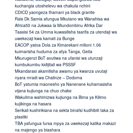
kuchangia utoshelevu wa chakula nchini
CDICD yaongeza thamani ya black granite
Rais Dk Samia afungua Mkutano wa Wanahisa wa
Africa50 na Jukwaa la Miundombinu Afrika Dar
Taasisi 54 za Umma kuwasilisha taarifa za utendaji wa
uwekezaji kwa kamati za Bunge
EACOP yatoa Dola za Kimarekani milioni 1.06
kuimarisha huduma za afya Tanga, Geita
Mkurugenzi BoT avutiwa na ufanisi wa utunzaji
kumbukumbu kidijitali wa PSSSF
Mkandarasi akamilisha awamu ya kwanza uvutaji
nyara mradi wa Chalinze – Dodoma
BoT yatumia maonesho ya Nanenane kuhamasisha
vijana kujiunga na chuo chake
Wakulima wahimizwa kujiunga na Bima ya Kilimo
kujikinga na hasara
Serikali kushirikiana na sekta binafsi kudhibiti taka za
plastiki
TBA yafungua fursa mpya za uwekezaji katika makazi
na majengo ya biashara