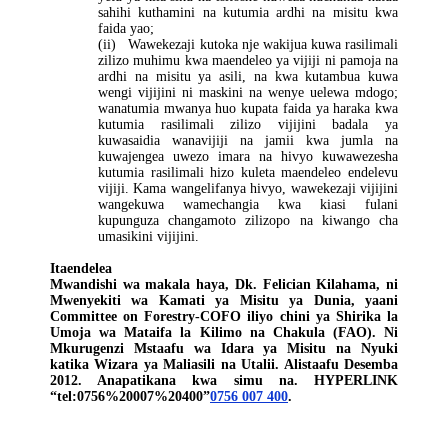
sahihi kuthamini na kutumia ardhi na misitu kwa
faida yao;
(ii) Wawekezaji kutoka nje wakijua kuwa rasilimali
zilizo muhimu kwa maendeleo ya vijiji ni pamoja na
ardhi na misitu ya asili, na kwa kutambua kuwa
wengi vijijini ni maskini na wenye uelewa mdogo;
wanatumia mwanya huo kupata faida ya haraka kwa
kutumia rasilimali zilizo vijijini badala ya
kuwasaidia wanavijiji na jamii kwa jumla na
kuwajengea uwezo imara na hivyo kuwawezesha
kutumia rasilimali hizo kuleta maendeleo endelevu
vijiji. Kama wangelifanya hivyo, wawekezaji vijijini
wangekuwa wamechangia kwa kiasi fulani
kupunguza changamoto zilizopo na kiwango cha
umasikini vijijini.
Itaendelea
Mwandishi wa makala haya, Dk. Felician Kilahama, ni
Mwenyekiti wa Kamati ya Misitu ya Dunia, yaani
Committee on Forestry-COFO iliyo chini ya Shirika la
Umoja wa Mataifa la Kilimo na Chakula (FAO). Ni
Mkurugenzi Mstaafu wa Idara ya Misitu na Nyuki
katika Wizara ya Maliasili na Utalii. Alistaafu Desemba
2012. Anapatikana kwa simu na. HYPERLINK
“tel:0756%20007%20400”
0756 007 400
.