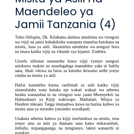
Maendeleo ya
Jamii Tanzania (4)
Toleo lililopita, Dk. Kilahama alieleza umuhimu wa viongozi
wa vijiji na jamii kuhakikisha wanapata manufaa kutokana na
misitu, hasa ya asili. Akasisitiza umuhimu wa uongozi bora
na imara katika vijiji na vikundi vya kijamii. Endelea.
Uzoefu nilionao unaonesha kuwa vijiji vyenye uongozi
usiokuwa makini na unaolegalega maendeleo yake ni hafifu
sana, ilhali vikiwa na fursa za kutosha ikiwamo ardhi yenye
rutuba na misitu ya asili.
Haifai kuendelea kuona rasilimali za asili katika vijiji
zinanufaisha watu kutoka nje wakati wakazi wa sehemu
husika wanazubaa tu na viongozi wao yaani Mwenyekiti na
Halmashauri ya Kijiji wakiwapo. Mathalani, Wilaya ya
Handeni mkoani Tanga imejaaliwa kuwa na hazina kubwa ya
misitu aina ya miombo (miombo woodland).
Unakuta sehemu kubwa ya kijiji imefunikwa na misitu, tena
yenye aina za miti ya thamani sana kama mikarambati,
mihuhu, mipangapanga, na mingineyo, lakini wananchi ni
masikini.