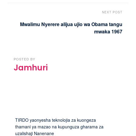
NEXT POST
Mwalimu Nyerere alijua ujio wa Obama tangu
mwaka 1967
POSTED BY
Jamhuri
TIRDO yaonyesha teknolojia za kuongeza
thamani ya mazao na kupunguza gharama za
uzalishaji Nanenane