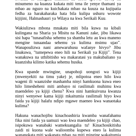
misumeno na kuanza kukata miti tena ile yenye thamani ya
mbao au nguzo na kuichakata mbao na kuuza na kujipatia
fedha za harakaharaka hata bila kulipa ushuru wowote
kijijini, Halmashauri ya Wilaya na kwa Serikali Kuu.
Wakiulizwa mbona mnakata miti bila kuwa na kibali
kulingana na Sharia ya Misitu na Kanuni zake, jibu likawa
sisi hapa “tunasafisha sehemu ya shamba letu au kwa maneno
mengine tunaandaa sehemu ya kulima msimu ujao”.
Wanapoulizwa nani amewaruhusu wafanye hivyo? Jibu
linakuwa, “tumepewa eneo hili na Serikali ya Kijiji”. Tena
wanakuwa na uthibitisho wa makaratasi ya makubaliano ya
kuanzisha kilimo katika sehemu husika.
Kwa upande mwingine, unapohoji uongozi wa kijiji
(mwenyekiti na timu yake) je, mlipotoa eneo hilo kwa
wageni ili waanzishe mashamba ninyi hamkuona kuwa eneo
hilo limesheheni miti ambayo ni rasilimali muhimu kwa
maendeleo ya kijiji chenu? Kwa nini hamkuivuna kwanza
ninyi wenyewe kama kijiji mkaitumia rasilimali hiyo kwa
faida ya kijiji halafu ndipo mgawe maeneo kwa wanaotaka
kulima?
Hakuna wanachojibu kinachoashiria kwamba wanafahamu
fika nini faida ya uamuzi wao kwa maendeleo ya kijiji chao,
isipokuwa wanabaki wamekuangalia tu! Kinachosikitisha
zaidi ni kuona wale walioomba kupewa eneo la kulima
wanapokata miti wakapata mbao na miti mingine wakaitumia