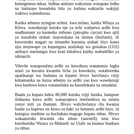
kutengeneza mkaa, bidhaa ambazo wakiziuza wanapata fedha
na hatimaye kuondoka bila ya kulima wakiacha wakijiji
wakiwa wameduwaa.
Katika sehemu nyingine nchini, kwa mfano, katika Wilaya ya
Kilwa, wawekezaji kutoka nje ya nchi walipewa ardhi kwa
madhumuni ya kuotesha mibono (jatropha carcus) kwa ajili
ya kuzalisha nishati inayotokana na mimea (biofuels), ili
kuwezesha magari na mitambo kutumia nishati hiyo kama
njia mojawapo ya kupunguza uzalishaji wa gesiukaa (CO
2
)
ambayo inachangia kwa kiasi kikubwa katika mabadiliko ya
tabianchi.
Vilevile wanapotafuta ardhi ya kuwekeza wanatumia lugha
nzuri ya kuvutia kwamba licha ya kuwekeza, wataboresha
upatikanaji wa huduma za kijamii hivyo kuvifanya vijiji
kuhamasika na kutoa sehemu ya ardhi yao kwa wawekezaji
kwa kuelewa kuwa watanufaika na kuondokana na umaskini.
Baada ya kupata hekta 80,000 kutoka vijiji husika, kampuni
ilishaona kuwa ardhi wanayopewa imefunikwa na misitu
yenye miti ya thamani. Hivyo walichofanya cha kwanza
baada ya kupewa na kuwa na haki ya kutumia ardhi hiyo, ni
kuingiza mashine za kuchakata magogo kupata mbao. Hivyo
wakaanzisha kiwanda cha mbao (sawmill) tena kwa
kutohusisha Wizara ya Maliasili na Utalii na kuanza biashara
ya mbao.