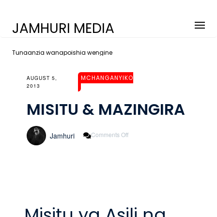
JAMHURI MEDIA
Tunaanzia wanapoishia wengine
MCHANGANYIKO
AUGUST 5,
2013
MISITU & MAZINGIRA
On
Comments Off
Jamhuri
MISITU
&
MAZINGIRA
Misitu ya Asili na