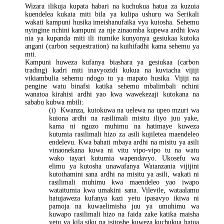
Wizara ilikuja kupata habari na kuchukua hatua za kuzuia
kuendelea kukata miti bila ya kulipa ushuru wa Serikali
wakati kampuni husika imeishanufaika vya kutosha. Sehemu
nyingine nchini kampuni za nje zinaomba kupewa ardhi kwa
nia ya kupanda miti ili itumike kunyonya gesiukaa kutoka
angani (carbon sequestration) na kuihifadhi kama sehemu ya
mti.
Kampuni huweza kufanya biashara ya gesiukaa (carbon
trading) kadri miti inavyozidi kukua na kuviacha vijiji
vikiambulia sehemu ndogo tu ya mapato husika. Vijiji na
pengine watu binafsi katika sehemu mbalimbali nchini
wanatoa kirahisi ardhi yao kwa wawekezaji kutokana na
sababu kubwa mbili:
(i) Kwanza, kutokuwa na uelewa na upeo mzuri wa
kuiona ardhi na rasilimali misitu iliyo juu yake,
kama ni nguzo muhimu na hatimaye kuweza
kutumia rasilimali hizo za asili kujiletea maendeleo
endelevu. Kwa bahati mbaya ardhi na misitu ya asili
vinaonekana kuwa ni vitu vipo-vipo tu na watu
wako tayari kutumia wapendavyo. Ukosefu wa
elimu ya kutosha unawafanya Watanzania vijijini
kutothamini sana ardhi na misitu ya asili, wakati ni
rasilimali muhimu kwa maendeleo yao iwapo
wataitumia kwa umakini sana. Vilevile, wataalamu
hatujaweza kufanya kazi yetu ipasavyo ikiwa ni
pamoja na kuwaelimisha juu ya umuhimu wa
kuwapo rasilimali hizo na faida zake katika maisha
yetu ya kila siku na isitoshe kuweza kuchukua hatua