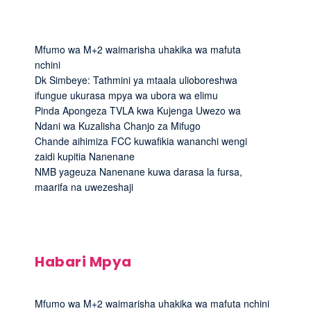
Mfumo wa M+2 waimarisha uhakika wa mafuta
nchini
Dk Simbeye: Tathmini ya mtaala ulioboreshwa
ifungue ukurasa mpya wa ubora wa elimu
Pinda Apongeza TVLA kwa Kujenga Uwezo wa
Ndani wa Kuzalisha Chanjo za Mifugo
Chande aihimiza FCC kuwafikia wananchi wengi
zaidi kupitia Nanenane
NMB yageuza Nanenane kuwa darasa la fursa,
maarifa na uwezeshaji
Habari Mpya
Mfumo wa M+2 waimarisha uhakika wa mafuta nchini