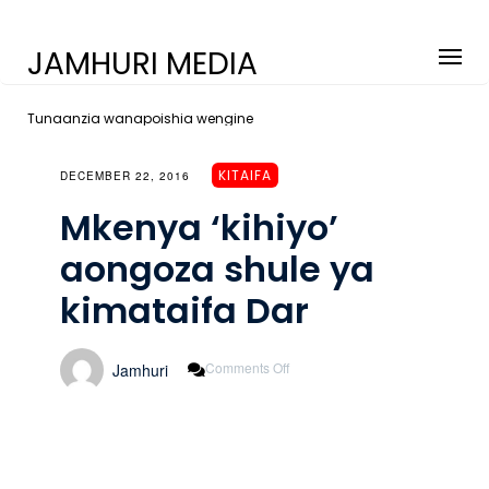
JAMHURI MEDIA
Tunaanzia wanapoishia wengine
KITAIFA
DECEMBER 22, 2016
Mkenya ‘kihiyo’
aongoza shule ya
kimataifa Dar
On
Comments Off
Jamhuri
Mkenya
‘kihiyo’
Aongoza
Shule
Ya
Kimataifa