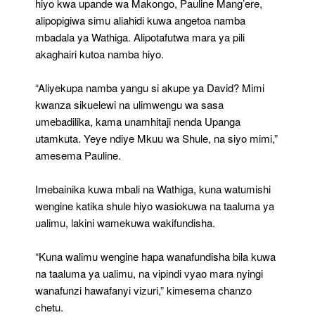
hiyo kwa upande wa Makongo, Pauline Mang’ere,
alipopigiwa simu aliahidi kuwa angetoa namba
mbadala ya Wathiga. Alipotafutwa mara ya pili
akaghairi kutoa namba hiyo.
“Aliyekupa namba yangu si akupe ya David? Mimi
kwanza sikuelewi na ulimwengu wa sasa
umebadilika, kama unamhitaji nenda Upanga
utamkuta. Yeye ndiye Mkuu wa Shule, na siyo mimi,”
amesema Pauline.
Imebainika kuwa mbali na Wathiga, kuna watumishi
wengine katika shule hiyo wasiokuwa na taaluma ya
ualimu, lakini wamekuwa wakifundisha.
“Kuna walimu wengine hapa wanafundisha bila kuwa
na taaluma ya ualimu, na vipindi vyao mara nyingi
wanafunzi hawafanyi vizuri,” kimesema chanzo
chetu.