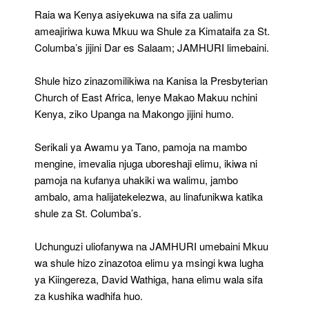
Dar
Raia wa Kenya asiyekuwa na sifa za ualimu
ameajiriwa kuwa Mkuu wa Shule za Kimataifa za St.
Columba’s jijini Dar es Salaam; JAMHURI limebaini.
Shule hizo zinazomilikiwa na Kanisa la Presbyterian
Church of East Africa, lenye Makao Makuu nchini
Kenya, ziko Upanga na Makongo jijini humo.
Serikali ya Awamu ya Tano, pamoja na mambo
mengine, imevalia njuga uboreshaji elimu, ikiwa ni
pamoja na kufanya uhakiki wa walimu, jambo
ambalo, ama halijatekelezwa, au linafunikwa katika
shule za St. Columba’s.
Uchunguzi uliofanywa na JAMHURI umebaini Mkuu
wa shule hizo zinazotoa elimu ya msingi kwa lugha
ya Kiingereza, David Wathiga, hana elimu wala sifa
za kushika wadhifa huo.