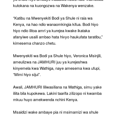
kutokana na kuongozwa na Wakenya wenzake.
“Katibu na Mwenyekiti Bodi ya Shule ni raia wa
Kenya, na hao ndio wanaomkingia kifua. Bodi hiyo
hiyo ndio ilitoa amri ya kurejea kwake ikataka
afanyiwe usaili ambao hata hivyo haukufata taratibu,”
kimesema chanzo chetu.
Mwenyekiti wa Bodi ya Shule hiyo, Veronica Msinjili,
ameulizwa na JAMHURI juu ya kurejeshwa
kinyemela kwa Wathiga, naye amesema kwa ufupi,
“Mimi hiyo sijui”.
Awali, JAMHURI liliwasiliana na Wathiga, simu yake
iliita bila kupokewa. Lakini taarifa zilizopo ni kwamba
mkuu huyo amekwenda nchini Kenya.
Msaidizi wake ambaye pia ni msimamizi wa shule