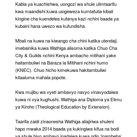
Kabla ya kuachishwa, uongozi wa shule ulimtaarifu
kwa maandishi kuwa usigeweza kumtafutia kibali
kingine cha kuendelea kufanya kazi nchini baada ya
kubaini hana uwezo wa kufundisha.
Mbali na kuwa na kiwango cha chini katika utendaji,
imebainika kuwa Wathiga alisoma katika Chuo Cha
City & Guilds nchini Kenya ambacho mitihani yake
haitambuliwi na Baraza la Mitihani nchini humo
(KNEC). Chuo hicho kimekuwa hakitambuliwi
kitaaluma mahala popote.
Kwa mujibu wa vyeti ambavyo navyo vinavyodaiwa
kuwa ni vya kughushi, Wathiga ana Diploma ya Elimu
ya Kiroho (Theological Education by Extension).
Taarifa zaidi zinaonesha Wathiga aliajiriwa shuleni
hapo mwaka 2014 baada ya kukingiwa kifua na bodi
ya shule hiyo ambayo inadaiwa kuwa ndio ‘inambeba’