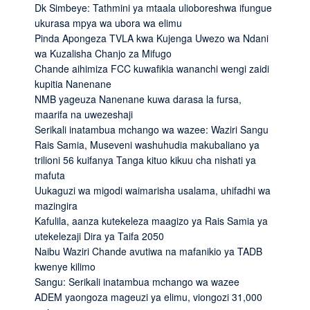
Dk Simbeye: Tathmini ya mtaala ulioboreshwa ifungue
ukurasa mpya wa ubora wa elimu
Pinda Apongeza TVLA kwa Kujenga Uwezo wa Ndani
wa Kuzalisha Chanjo za Mifugo
Chande aihimiza FCC kuwafikia wananchi wengi zaidi
kupitia Nanenane
NMB yageuza Nanenane kuwa darasa la fursa,
maarifa na uwezeshaji
Serikali inatambua mchango wa wazee: Waziri Sangu
Rais Samia, Museveni washuhudia makubaliano ya
trilioni 56 kuifanya Tanga kituo kikuu cha nishati ya
mafuta
Uukaguzi wa migodi waimarisha usalama, uhifadhi wa
mazingira
Kafulila, aanza kutekeleza maagizo ya Rais Samia ya
utekelezaji Dira ya Taifa 2050
Naibu Waziri Chande avutiwa na mafanikio ya TADB
kwenye kilimo
Sangu: Serikali inatambua mchango wa wazee
ADEM yaongoza mageuzi ya elimu, viongozi 31,000