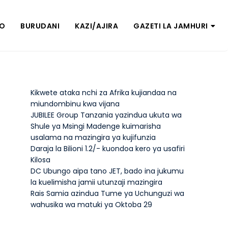
ZO
BURUDANI
KAZI/AJIRA
GAZETI LA JAMHURI
Kikwete ataka nchi za Afrika kujiandaa na
miundombinu kwa vijana
JUBILEE Group Tanzania yazindua ukuta wa
Shule ya Msingi Madenge kuimarisha
usalama na mazingira ya kujifunzia
Daraja la Bilioni 1.2/- kuondoa kero ya usafiri
Kilosa
DC Ubungo aipa tano JET, bado ina jukumu
la kuelimisha jamii utunzaji mazingira
Rais Samia azindua Tume ya Uchunguzi wa
wahusika wa matuki ya Oktoba 29