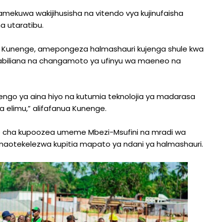
wamekuwa wakijihusisha na vitendo vya kujinufaisha
a utaratibu.
 Kunenge, amepongeza halmashauri kujenga shule kwa
ukabiliana na changamoto ya ufinyu wa maeneo na
engo ya aina hiyo na kutumia teknolojia ya madarasa
a elimu,” alifafanua Kunenge.
kituo cha kupoozea umeme Mbezi-Msufini na mradi wa
 unaotekelezwa kupitia mapato ya ndani ya halmashauri.