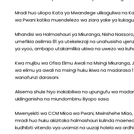
Mradi huo uliopo Kata ya Mwandege ulikaguliwa na 
wa Pwani katika muendelezo wa ziara yake ya kukagu
Mhandisi wa Halmashauri ya Mkuranga, Nisha Nassoro,
umefikia asilimia 81 ya utekelezaji na unahusisha u
ya vyoo, ambapo utakamilika ukiwa na uwezo wa kuhu
Kwa mujibu wa Ofisa Elimu Awali na Msingi Mkuranga, 
wa elimu ya awali na msingi huku ikiwa na madaras
wanafunzi darasani.
Alisema shule hiyo inakabiliwa na upungufu wa mada
ukilinganisha na miundombinu iliyopo sasa.
Mwenyekiti wa CCM Mkoa wa Pwani, Mwinshehe Mlao, 
mradi huo huku akizitaka halmashauri kulinda maeneo
kudhibiti vitendo vya uvamizi na uuzaji holela wa ardhi