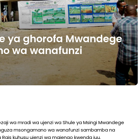
le ya ghorofa Mwandege
o wa wanafunzi
zaji wa mradi wa ujenzi wa Shule ya Msingi Mwandege
punguza msongamano wa wanafunzi sambamba na
a Rais kuhusu ujenzi wa majengo kwenda juu.