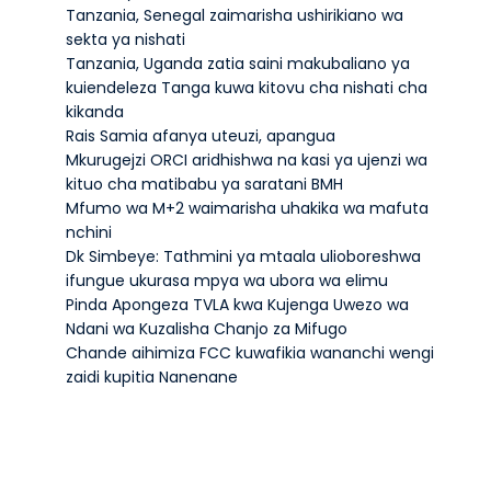
Tanzania, Senegal zaimarisha ushirikiano wa
sekta ya nishati
Tanzania, Uganda zatia saini makubaliano ya
kuiendeleza Tanga kuwa kitovu cha nishati cha
kikanda
Rais Samia afanya uteuzi, apangua
Mkurugejzi ORCI aridhishwa na kasi ya ujenzi wa
kituo cha matibabu ya saratani BMH
Mfumo wa M+2 waimarisha uhakika wa mafuta
nchini
Dk Simbeye: Tathmini ya mtaala ulioboreshwa
ifungue ukurasa mpya wa ubora wa elimu
Pinda Apongeza TVLA kwa Kujenga Uwezo wa
Ndani wa Kuzalisha Chanjo za Mifugo
Chande aihimiza FCC kuwafikia wananchi wengi
zaidi kupitia Nanenane