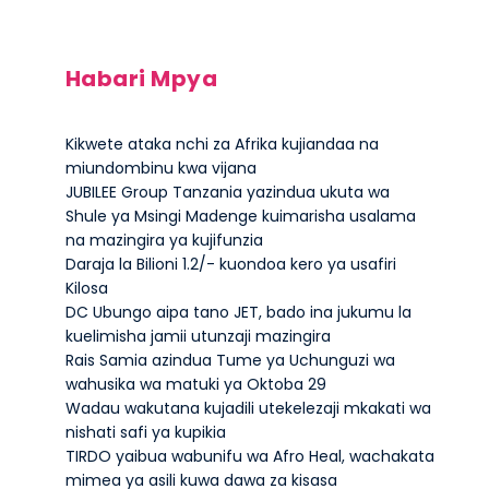
Habari Mpya
Kikwete ataka nchi za Afrika kujiandaa na
miundombinu kwa vijana
JUBILEE Group Tanzania yazindua ukuta wa
Shule ya Msingi Madenge kuimarisha usalama
na mazingira ya kujifunzia
Daraja la Bilioni 1.2/- kuondoa kero ya usafiri
Kilosa
DC Ubungo aipa tano JET, bado ina jukumu la
kuelimisha jamii utunzaji mazingira
Rais Samia azindua Tume ya Uchunguzi wa
wahusika wa matuki ya Oktoba 29
Wadau wakutana kujadili utekelezaji mkakati wa
nishati safi ya kupikia
TIRDO yaibua wabunifu wa Afro Heal, wachakata
mimea ya asili kuwa dawa za kisasa