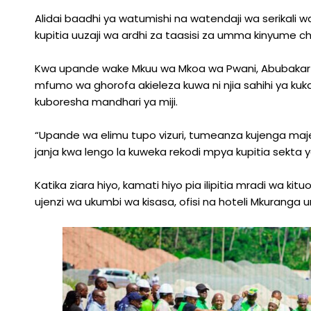
Alidai baadhi ya watumishi na watendaji wa serikali 
kupitia uuzaji wa ardhi za taasisi za umma kinyume ch
Kwa upande wake Mkuu wa Mkoa wa Pwani, Abubakar
mfumo wa ghorofa akieleza kuwa ni njia sahihi ya k
kuboresha mandhari ya miji.
“Upande wa elimu tupo vizuri, tumeanza kujenga maj
janja kwa lengo la kuweka rekodi mpya kupitia sekta y
Katika ziara hiyo, kamati hiyo pia ilipitia mradi wa 
ujenzi wa ukumbi wa kisasa, ofisi na hoteli Mkuranga