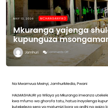
MCHANGANYIKO
MAY 13, 2026
Mkuranga yajenga shu
kupunguza msongaman
On
Jamhuri
Comments Off
Mkuranga
Yajenga
Shule
Ya
Ghorofa
Mwandege
Kupunguza
Na Mwamvua Mwinyi, JamhuriMedia, Pwani
Msongamano
Wa
HALMASHAURI ya Wilaya ya Mkuranga imeanza utekele
Wanafunzi
kwa mfumo wa ghorofa tatu, hatua inayolenga ku
kutekeleza sera ya matumizi bora ya ardhi na agizo l