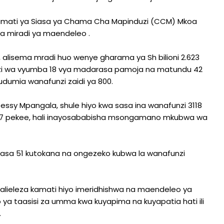
Kamati ya Siasa ya Chama Cha Mapinduzi (CCM) Mkoa
a miradi ya maendeleo .
 alisema mradi huo wenye gharama ya Sh bilioni 2.623
jenzi wa vyumba 18 vya madarasa pamoja na matundu 42
dumia wanafunzi zaidi ya 800.
Jessy Mpangala, shule hiyo kwa sasa ina wanafunzi 3118
a 17 pekee, hali inayosababisha msongamano mkubwa wa
rasa 51 kutokana na ongezeko kubwa la wanafunzi
alieleza kamati hiyo imeridhishwa na maendeleo ya
 ya taasisi za umma kwa kuyapima na kuyapatia hati ili
.