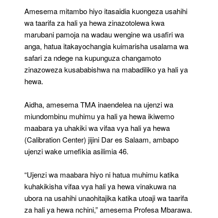
Amesema mitambo hiyo itasaidia kuongeza usahihi
wa taarifa za hali ya hewa zinazotolewa kwa
marubani pamoja na wadau wengine wa usafiri wa
anga, hatua itakayochangia kuimarisha usalama wa
safari za ndege na kupunguza changamoto
zinazoweza kusababishwa na mabadiliko ya hali ya
hewa.
Aidha, amesema TMA inaendelea na ujenzi wa
miundombinu muhimu ya hali ya hewa ikiwemo
maabara ya uhakiki wa vifaa vya hali ya hewa
(Calibration Center) jijini Dar es Salaam, ambapo
ujenzi wake umefikia asilimia 46.
“Ujenzi wa maabara hiyo ni hatua muhimu katika
kuhakikisha vifaa vya hali ya hewa vinakuwa na
ubora na usahihi unaohitajika katika utoaji wa taarifa
za hali ya hewa nchini,” amesema Profesa Mbarawa.