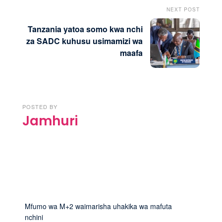
NEXT POST
Tanzania yatoa somo kwa nchi
za SADC kuhusu usimamizi wa
maafa
POSTED BY
Jamhuri
Mfumo wa M+2 waimarisha uhakika wa mafuta
nchini