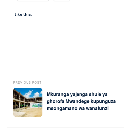
Like this:
PREVIOUS POST
Mkuranga yajenga shule ya
ghorofa Mwandege kupunguza
msongamano wa wanafunzi