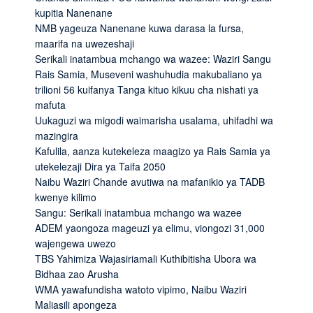
kupitia Nanenane
NMB yageuza Nanenane kuwa darasa la fursa,
maarifa na uwezeshaji
Serikali inatambua mchango wa wazee: Waziri Sangu
Rais Samia, Museveni washuhudia makubaliano ya
trilioni 56 kuifanya Tanga kituo kikuu cha nishati ya
mafuta
Uukaguzi wa migodi waimarisha usalama, uhifadhi wa
mazingira
Kafulila, aanza kutekeleza maagizo ya Rais Samia ya
utekelezaji Dira ya Taifa 2050
Naibu Waziri Chande avutiwa na mafanikio ya TADB
kwenye kilimo
Sangu: Serikali inatambua mchango wa wazee
ADEM yaongoza mageuzi ya elimu, viongozi 31,000
wajengewa uwezo
TBS Yahimiza Wajasiriamali Kuthibitisha Ubora wa
Bidhaa zao Arusha
WMA yawafundisha watoto vipimo, Naibu Waziri
Maliasili apongeza