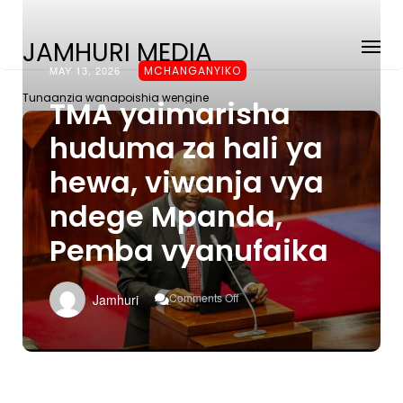
JAMHURI MEDIA
MAY 13, 2026
MCHANGANYIKO
Tunaanzia wanapoishia wengine
TMA yaimarisha
huduma za hali ya
hewa, viwanja vya
ndege Mpanda,
Pemba vyanufaika
On
Comments Off
Jamhuri
TMA
Yaimarisha
Huduma
Za
Hali
Ya