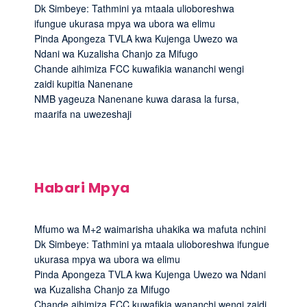
Dk Simbeye: Tathmini ya mtaala ulioboreshwa
ifungue ukurasa mpya wa ubora wa elimu
Pinda Apongeza TVLA kwa Kujenga Uwezo wa
Ndani wa Kuzalisha Chanjo za Mifugo
Chande aihimiza FCC kuwafikia wananchi wengi
zaidi kupitia Nanenane
NMB yageuza Nanenane kuwa darasa la fursa,
maarifa na uwezeshaji
Habari Mpya
Mfumo wa M+2 waimarisha uhakika wa mafuta nchini
Dk Simbeye: Tathmini ya mtaala ulioboreshwa ifungue
ukurasa mpya wa ubora wa elimu
Pinda Apongeza TVLA kwa Kujenga Uwezo wa Ndani
wa Kuzalisha Chanjo za Mifugo
Chande aihimiza FCC kuwafikia wananchi wengi zaidi