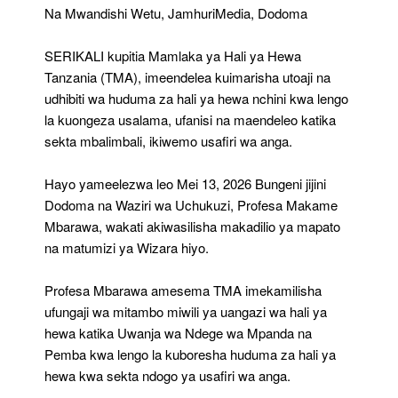
Hewa,
Na Mwandishi Wetu, JamhuriMedia, Dodoma
Viwanja
Vya
SERIKALI kupitia Mamlaka ya Hali ya Hewa
Ndege
Mpanda,
Tanzania (TMA), imeendelea kuimarisha utoaji na
Pemba
udhibiti wa huduma za hali ya hewa nchini kwa lengo
Vyanufaika
la kuongeza usalama, ufanisi na maendeleo katika
sekta mbalimbali, ikiwemo usafiri wa anga.
Hayo yameelezwa leo Mei 13, 2026 Bungeni jijini
Dodoma na Waziri wa Uchukuzi, Profesa Makame
Mbarawa, wakati akiwasilisha makadilio ya mapato
na matumizi ya Wizara hiyo.
Profesa Mbarawa amesema TMA imekamilisha
ufungaji wa mitambo miwili ya uangazi wa hali ya
hewa katika Uwanja wa Ndege wa Mpanda na
Pemba kwa lengo la kuboresha huduma za hali ya
hewa kwa sekta ndogo ya usafiri wa anga.