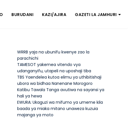
ZO
BURUDANI
KAZI/AJIRA
GAZETI LA JAMHURI
WRRB yaja na ubunifu kwenye zao la
parachichi
TAMESOT yakemea vitendo vya
udanganyifu, utapeli na uposhaji tiba
TBS Yaendelea kutoa elimu ya uthibitishaji
ubora wa bidhaa Nanenane Morogoro
Katibu Tawala Tanga avutiwa na sayansi ya
hali ya hewa
EWURA: Ukaguzi wa mifumo ya umeme kila
baada ya miaka mitano unaweza kuzuia
majanga ya moto