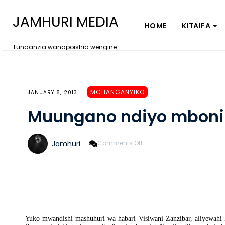
JAMHURI MEDIA
HOME
KITAIFA
Tunaanzia wanapoishia wengine
MCHANGANYIKO
JANUARY 8, 2013
Muungano ndiyo mboni 
On
Jamhuri
Comments Off
Muungano
Ndiyo
Mboni
Ya
Tanzania
(5)
Yuko mwandishi mashuhuri wa habari Visiwani Zanzibar, aliyewahi