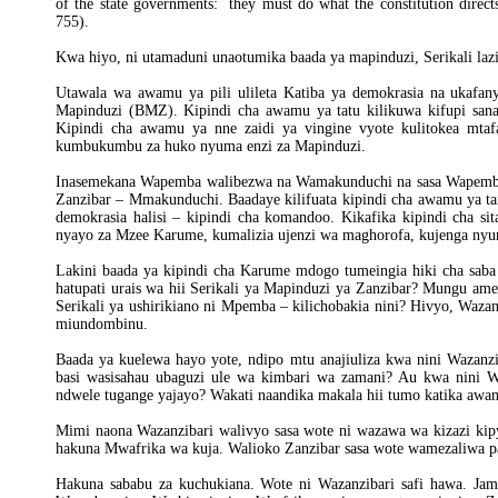
of the state governments: they must do what the constitution direct
755).
Kwa hiyo, ni utamaduni unaotumika baada ya mapinduzi, Serikali lazi
Utawala wa awamu ya pili ulileta Katiba ya demokrasia na ukafany
Mapinduzi (BMZ). Kipindi cha awamu ya tatu kilikuwa kifupi sana
Kipindi cha awamu ya nne zaidi ya vingine vyote kulitokea mtafa
kumbukumbu za huko nyuma enzi za Mapinduzi.
Inasemekana Wapemba walibezwa na Wamakunduchi na sasa Wapemba 
Zanzibar – Mmakunduchi. Baadaye kilifuata kipindi cha awamu ya ta
demokrasia halisi – kipindi cha komandoo. Kikafika kipindi cha s
nyayo za Mzee Karume, kumalizia ujenzi wa maghorofa, kujenga nyu
Lakini baada ya kipindi cha Karume mdogo tumeingia hiki cha 
hatupati urais wa hii Serikali ya Mapinduzi ya Zanzibar? Mungu
Serikali ya ushirikiano ni Mpemba – kilichobakia nini? Hivyo, Waza
miundombinu.
Baada ya kuelewa hayo yote, ndipo mtu anajiuliza kwa nini Wazan
basi wasisahau ubaguzi ule wa kimbari wa zamani? Au kwa nini W
ndwele tugange yajayo? Wakati naandika makala hii tumo katika awa
Mimi naona Wazanzibari walivyo sasa wote ni wazawa wa kizazi ki
hakuna Mwafrika wa kuja. Walioko Zanzibar sasa wote wamezaliwa pa
Hakuna sababu za kuchukiana. Wote ni Wazanzibari safi hawa. Jam