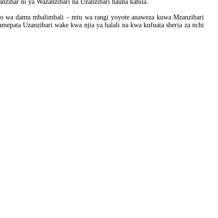
anzibar ni ya Wazanzibari na Uzanzibari hauna kabila.
ko wa damu mbalimbali – mtu wa rangi yoyote anaweza kuwa Mzanzibari
mepata Uzanzibari wake kwa njia ya halali na kwa kufuata sheria za nchi