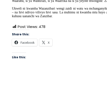
Waarabu, si ya Washirazi, si ya Waafrika na si ya yeyote mwingine. Z
Ukweli ni kwamba Wazanzibari wengi zaidi ni watu wa mchanganyi
– na hivi ndivyo vilivyo hivi sasa. La muhimu ni kwamba mtu huyo a
kuhusu uananchi wa Zanzibar.
Post Views:
478
Share this:
Facebook
X
Like this: