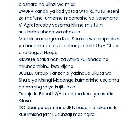
biashara na ulinzi wa mlaji
EWURA Kanda ya kati yatoa wito kuhusu leseni
za mafundi umeme maonesho ya Nanenane
Vi Agroforestry yasema kilimo misitu ni
suluhisho uhaba wa chakula
Mashili ampongeza Rais Samia kwa mapinduzi
ya huduma za afya, achangia mil.10.5/- Chuo
cha Uuguzi Nzega
Kikwete ataka nchi za Afrika kujiandaa na
miundombinu kwa vijana
JUBILEE Group Tanzania yazindua ukuta wa
Shule ya Msingi Madenge kuimarisha usalama
na mazingira ya kujifunzia
Daraja la Bilioni 1.2/- kuondoa kero ya usafiri
Kilosa
DC Ubungo aipa tano JET, bado ina jukumu la
kuelimisha jamii utunzaji mazingira