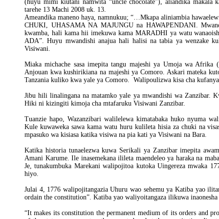
(huyu mimi kiutani namwita “uncle chocolate”), aliandika makala
tarehe 13 Machi 2008 uk. 13.
Ameandika maneno haya, namnukuu; “…Mkapa aliniambia hawael
CHUKI, UHASAMA NA MAJUNGU na HAWAPENDANI. Mwandishi h
kwamba, hali kama hii imekuwa kama MARADHI ya watu wanaoishi
ADA”. Huyu mwandishi anajua hali halisi na tabia ya wenzake ku
Visiwani.
Miaka michache sasa imepita tangu majeshi ya Umoja wa Afrika (
Anjouan kwa kushirikiana na majeshi ya Comoro. Askari mateka kutok
Tanzania kuliko kwa yale ya Comoro. Walipoulizwa kisa cha kufanya 
Jibu hili linalingana na matamko yale ya mwandishi wa Zanzibar. 
Hiki ni kizingiti kimoja cha mtafaruku Visiwani Zanzibar.
Tuanzie hapo, Wazanzibari walilelewa kimatabaka huko nyuma w
Kule kuwaweka sawa kama watu huru kulileta hisia za chuki na vis
mpasuko wa kisiasa katika visiwa na pia kati ya Visiwani na Bara.
Katika historia tunaelezwa kuwa Serikali ya Zanzibar imepita aw
Amani Karume. Ile inasemekana ilileta maendeleo ya haraka na mabad
Je, tunakumbuka Marekani walipojitoa kutoka Uingereza mwaka 1776
hiyo.
Julai 4, 1776 walipojitangazia Uhuru wao sehemu ya Katiba yao ilit
ordain the constitution”. Katiba yao waliyoitangaza ilikuwa inaonesh
“It makes its constitution the permanent medium of its orders and pr