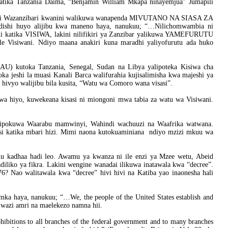
 katika Tanzania Daima, “Benjamin William Mkapa ninayemjua” Jumapili
ewi Wazanzibari kwanini walikuwa wanapenda MIVUTANO NA SIASA ZA
uyo alijibu kwa maneno haya, nanukuu; “…Nilichomwambia ni
 katika VISIWA, lakini nilifikiri ya Zanzibar yalikuwa YAMEFURUTU
le Visiwani. Ndiyo maana anakiri kuna maradhi yaliyofurutu ada huko
AU) kutoka Tanzania, Senegal, Sudan na Libya yalipoteka Kisiwa cha
a jeshi la muasi Kanali Barca walifurahia kujisalimisha kwa majeshi ya
hivyo walijibu bila kusita, “Watu wa Comoro wana visasi”.
Kwa hiyo, kuwekeana kisasi ni miongoni mwa tabia za watu wa Visiwani.
alipokuwa Waarabu mamwinyi, Wahindi wachuuzi na Waafrika watwana.
asi katika mbari hizi. Mimi naona kutokuaminiana ndiyo mzizi mkuu wa
amu kadhaa hadi leo. Awamu ya kwanza ni ile enzi ya Mzee wetu, Abeid
iliko ya fikra. Lakini wengine wanadai ilikuwa inatawala kwa “decree”.
? Nao walitawala kwa “decree” hivi hivi na Katiba yao inaonesha hali
amka haya, nanukuu; “…We, the people of the United States establish and
a wazi amri na maelekezo namna hii.
ohibitions to all branches of the federal government and to many branches