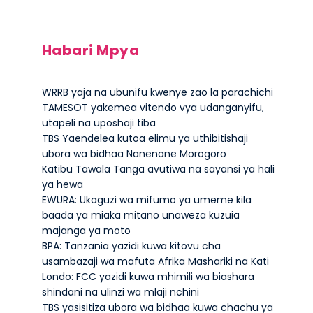
Habari Mpya
WRRB yaja na ubunifu kwenye zao la parachichi
TAMESOT yakemea vitendo vya udanganyifu,
utapeli na uposhaji tiba
TBS Yaendelea kutoa elimu ya uthibitishaji
ubora wa bidhaa Nanenane Morogoro
Katibu Tawala Tanga avutiwa na sayansi ya hali
ya hewa
EWURA: Ukaguzi wa mifumo ya umeme kila
baada ya miaka mitano unaweza kuzuia
majanga ya moto
BPA: Tanzania yazidi kuwa kitovu cha
usambazaji wa mafuta Afrika Mashariki na Kati
Londo: FCC yazidi kuwa mhimili wa biashara
shindani na ulinzi wa mlaji nchini
TBS yasisitiza ubora wa bidhaa kuwa chachu ya