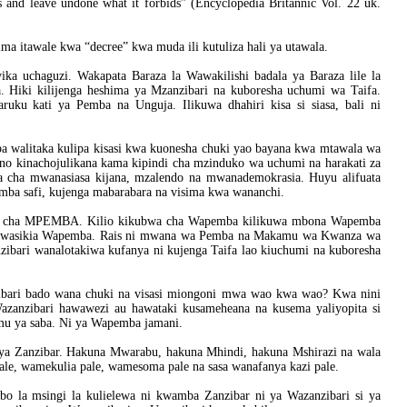
s and leave undone what it forbids” (Encyclopedia Britannic Vol. 22 uk.
ma itawale kwa “decree” kwa muda ili kutuliza hali ya utawala.
ika uchaguzi. Wakapata Baraza la Wawakilishi badala ya Baraza lile la
. Hiki kilijenga heshima ya Mzanzibari na kuboresha uchumi wa Taifa.
ruku kati ya Pemba na Unguja. Ilikuwa dhahiri kisa si siasa, bali ni
walitaka kulipa kisasi kwa kuonesha chuki yao bayana kwa mtawala wa
no kinachojulikana kama kipindi cha mzinduko wa uchumi na harakati za
ita cha mwanasiasa kijana, mzalendo na mwanademokrasia. Huyu alifuata
mba safi, kujenga mabarabara na visima kwa wananchi.
saba cha MPEMBA. Kilio kikubwa cha Wapemba kilikuwa mbona Wapemba
 amewasikia Wapemba. Rais ni mwana wa Pemba na Makamu wa Kwanza wa
nzibari wanalotakiwa kufanya ni kujenga Taifa lao kiuchumi na kuboresha
zibari bado wana chuki na visasi miongoni mwa wao kwa wao? Kwa nini
azanzibari hawawezi au hawataki kusameheana na kusema yaliyopita si
mu ya saba. Ni ya Wapemba jamani.
pya Zanzibar. Hakuna Mwarabu, hakuna Mhindi, hakuna Mshirazi na wala
le, wamekulia pale, wamesoma pale na sasa wanafanya kazi pale.
bo la msingi la kulielewa ni kwamba Zanzibar ni ya Wazanzibari si ya