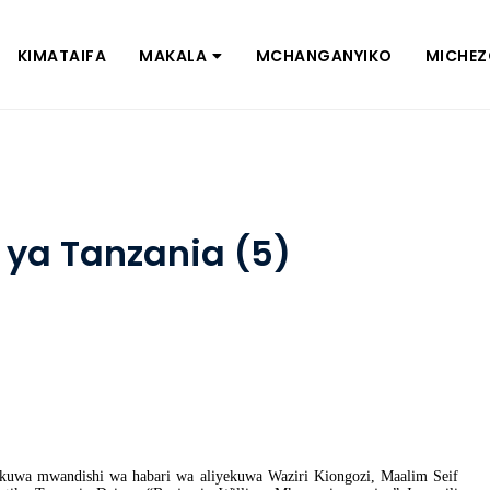
KIMATAIFA
MAKALA
MCHANGANYIKO
MICHE
ya Tanzania (5)
 kuwa mwandishi wa habari wa aliyekuwa Waziri Kiongozi, Maalim Seif