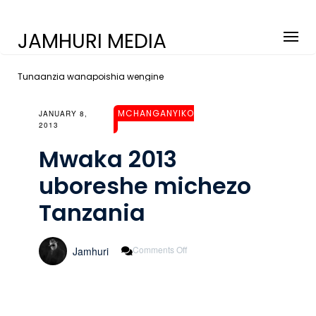
JAMHURI MEDIA
Tunaanzia wanapoishia wengine
MCHANGANYIKO
JANUARY 8,
2013
Mwaka 2013
uboreshe michezo
Tanzania
On
Comments Off
Jamhuri
Mwaka
2013
Uboreshe
Michezo
Tanzania