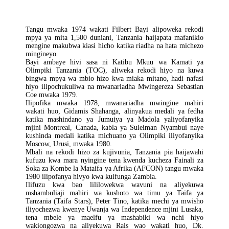
Tangu mwaka 1974 wakati Filbert Bayi alipoweka rekodi
mpya ya mita 1,500 duniani, Tanzania haijapata mafanikio
mengine makubwa kiasi hicho katika riadha na hata michezo
mingineyo.
Bayi ambaye hivi sasa ni Katibu Mkuu wa Kamati ya
Olimpiki Tanzania (TOC), aliweka rekodi hiyo na kuwa
bingwa mpya wa mbio hizo kwa miaka mitano, hadi nafasi
hiyo ilipochukuliwa na mwanariadha Mwingereza Sebastian
Coe mwaka 1979.
Ilipofika mwaka 1978, mwanariadha mwingine mahiri
wakati huo, Gidamis Shahanga, alinyakua medali ya fedha
katika mashindano ya Jumuiya ya Madola yaliyofanyika
mjini Montreal, Canada, kabla ya Suleiman Nyambui naye
kushinda medali katika michuano ya Olimpiki iliyofanyika
Moscow, Urusi, mwaka 1980.
Mbali na rekodi hizo za kujivunia, Tanzania pia haijawahi
kufuzu kwa mara nyingine tena kwenda kucheza Fainali za
Soka za Kombe la Mataifa ya Afrika (AFCON) tangu mwaka
1980 ilipofanya hivyo kwa kuifunga Zambia.
Ilifuzu kwa bao lililowekwa wavuni na aliyekuwa
mshambuliaji mahiri wa kushoto wa timu ya Taifa ya
Tanzania (Taifa Stars), Peter Tino, katika mechi ya mwisho
iliyochezwa kwenye Uwanja wa Independence mjini Lusaka,
tena mbele ya maelfu ya mashabiki wa nchi hiyo
wakiongozwa na aliyekuwa Rais wao wakati huo, Dk.