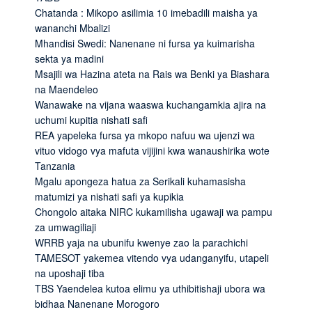
Chatanda : Mikopo asilimia 10 imebadili maisha ya
wananchi Mbalizi
Mhandisi Swedi: Nanenane ni fursa ya kuimarisha
sekta ya madini
Msajili wa Hazina ateta na Rais wa Benki ya Biashara
na Maendeleo
Wanawake na vijana waaswa kuchangamkia ajira na
uchumi kupitia nishati safi
REA yapeleka fursa ya mkopo nafuu wa ujenzi wa
vituo vidogo vya mafuta vijijini kwa wanaushirika wote
Tanzania
Mgalu apongeza hatua za Serikali kuhamasisha
matumizi ya nishati safi ya kupikia
Chongolo aitaka NIRC kukamilisha ugawaji wa pampu
za umwagiliaji
WRRB yaja na ubunifu kwenye zao la parachichi
TAMESOT yakemea vitendo vya udanganyifu, utapeli
na uposhaji tiba
TBS Yaendelea kutoa elimu ya uthibitishaji ubora wa
bidhaa Nanenane Morogoro