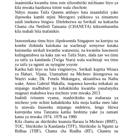
inaaminika kwamba timu zote zilizoshiriki michuano hiyo ya
kila mwaka hazikuwa lolote wala chochote.
Ndiyo maana Taifa Queens ambayo hata maandalizi yake
ilipoweka kambi mjini Morogoro yalikuwa ya zimamoto
zaidi imekuwa bingwa. Ilitelekezwa na Serikali na kukiacha
Chama cha Netiboli Tanzania (CHANETA) kikiombaomba
kila mahali bila mafanikio.
Inawezekana timu hiyo ilipokwenda Singapore na kurejea na
kombe ilishinda kutokana na wachezaji wenyewe kutaka
kuionesha serikali kwamba wanaweza, na kwamba hawawezi
kulinganishwa na kaka zao wa Taifa Stars, dada zao wa timu
ya taifa ya kandanda (Twiga Stars) wala wachezaji wa timu
ya taifa ya ngumi au nyingine yoyote.
Katika hali hiyo na hata vinginevyo, Serikali kupitia Wizara
ya Habari, Vijana, Utamaduni na Michezo ikiongozwa na
Waziri wake, Dk. Fenela Mukangara, akisaidiwa na Naibu
wake, Amos Gabriel Makalla, inapaswa kuweka mikakati au
mipango madhubuti ya kuhakikisha kwamba yanafanyika
mageuzi makubwa kwa michezo yote mwaka 2013.
Inabidi ivitumie vyama, mashirikisho na mabaraza ya
michezo yote nchini kuhakikisha kila moja katika eneo lake
la utawala linaweka mipango endelevu, lengo likiwa
kuirejesha tena Tanzania katika heshima yake ya zamani
kama ya mwaka 1974, 1978 na 1980.
Kila chama au shirikisho kuanzia Baraza la Michezo (BMT),
TOC, Shirikisho la Kandanda (TFF), Shirikisho la Ngumi za
Ridhaa (TBF), Chama cha Riadha (RT), Chaneta na