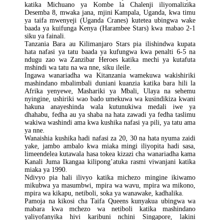
katika Michuano ya Kombe la Chalenji iliyomalizika
Desemba 8, mwaka jana, mjini Kampala, Uganda, kwa timu
ya taifa mwenyeji (Uganda Cranes) kutetea ubingwa wake
baada ya kuifunga Kenya (Harambee Stars) kwa mabao 2-1
siku ya fainali.
Tanzania Bara au Kilimanjaro Stars pia ilishindwa kupata
hata nafasi ya tatu baada ya kufungwa kwa penalti 6-5 na
ndugu zao wa Zanzibar Heroes katika mechi ya kutafuta
mshindi wa tatu na wa nne, siku ileile.
Ingawa wanariadha wa Kitanzania wamekuwa wakishiriki
mashindano mbalimbali duniani kuanzia katika bara hili la
Afrika yenyewe, Mashariki ya Mbali, Ulaya na sehemu
nyingine, ushiriki wao bado umekuwa wa kusindikiza kwani
hakuna anayeshinda wala kutunukiwa medali iwe ya
dhahabu, fedha au ya shaba na hata zawadi ya fedha taslimu
wakiwa washindi ama kwa kushika nafasi ya pili, ya tatu ama
ya nne.
Wanaishia kushika hadi nafasi za 20, 30 na hata nyuma zaidi
yake, jambo ambalo kwa miaka mingi iliyopita hadi sasa,
limeendelea kutawala hasa tokea kizazi cha wanariadha kama
Kanali Juma Ikangaa kilipong’atuka rasmi viwanjani katika
miaka ya 1990.
Ndivyo pia hali ilivyo katika michezo mingine ikiwamo
mikubwa ya masumbwi, mpira wa wavu, mpira wa mikono,
mpira wa kikapu, netiboli, soka ya wanawake, kadhalika.
Pamoja na kikosi cha Taifa Queens kunyakua ubingwa wa
mabara kwa mchezo wa netiboli katika mashindano
yaliyofanyika hivi karibuni nchini Singapore, lakini