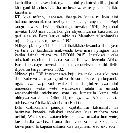
kadhalika, linapaswa kufanya tathmini ya kutosha ili kujua ni
kitu gani kinachosababisha mchezo wake usipate mafanikio
kimataifa.
RT, kwa mfano, inapaswa ihangaike kujua ni kwa nini
hakuna mwanariadha mwingine tena aliyefanya kama Bayi
tangu mwaka 1974, Shahanga mwaka 1978, Nyambui
mwaka 1980 ama Juma Ikangaa aliyeshinda na kuzawadiwa
gari aina ya Benz katika mbio za Marathon zilizofanyika
mjini Tokyo, Japan, mwaka 1987.
Ndivyo pia nayo TFF inabidi ihakikishe kwamba timu yetu
ya taifa ya kandanda inakwenda kwa mara nyingine tena
katika fainali zijazo za AFCON 2015. Inatakiwa iweke
mikakati madhubuti baada ya kushindwa kwenda Afrika
Kusini baadaye mwezi huu na kuendeleza hadithi ileile
iliyoanza tangu mwaka 1982.
Ndivyo pia TBF inavyopaswa kujiuliza inakuwaje siku zote
timu yake ya taifa ya ngumi za ridhaa imekuwa ya kupandia
ngazi kwa wapinzani wake. Inabidi ijiulize kwa nini
mabondia wake wote wamekuwa jalala la ushindi
wanaposhiriki michuano yote ya kimataifa kama vile
ubingwa wa dunia, Olimpiki, ubingwa wa Afrika na hata
michezo ya Afrika Mashariki na Kati tu.
Bila kushikamana pamoja, kujitathmini kikamilifu na
hatimaye kuweka mikakati endelevu kwa michezo yote
nchini, Watanzania wataendelea pia kwa mwaka huu wote,
kushuhudia wachezaji ama timu zao za taifa zikiendelea
kuwa jamvi la kupatia ushindi kwa wapinzani wao siku zote.