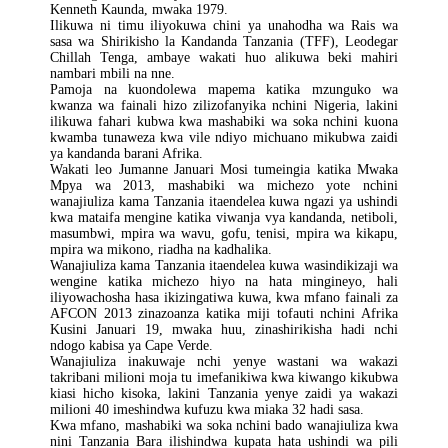
Kenneth Kaunda, mwaka 1979.
Ilikuwa ni timu iliyokuwa chini ya unahodha wa Rais wa
sasa wa Shirikisho la Kandanda Tanzania (TFF), Leodegar
Chillah Tenga, ambaye wakati huo alikuwa beki mahiri
nambari mbili na nne.
Pamoja na kuondolewa mapema katika mzunguko wa
kwanza wa fainali hizo zilizofanyika nchini Nigeria, lakini
ilikuwa fahari kubwa kwa mashabiki wa soka nchini kuona
kwamba tunaweza kwa vile ndiyo michuano mikubwa zaidi
ya kandanda barani Afrika.
Wakati leo Jumanne Januari Mosi tumeingia katika Mwaka
Mpya wa 2013, mashabiki wa michezo yote nchini
wanajiuliza kama Tanzania itaendelea kuwa ngazi ya ushindi
kwa mataifa mengine katika viwanja vya kandanda, netiboli,
masumbwi, mpira wa wavu, gofu, tenisi, mpira wa kikapu,
mpira wa mikono, riadha na kadhalika.
Wanajiuliza kama Tanzania itaendelea kuwa wasindikizaji wa
wengine katika michezo hiyo na hata mingineyo, hali
iliyowachosha hasa ikizingatiwa kuwa, kwa mfano fainali za
AFCON 2013 zinazoanza katika miji tofauti nchini Afrika
Kusini Januari 19, mwaka huu, zinashirikisha hadi nchi
ndogo kabisa ya Cape Verde.
Wanajiuliza inakuwaje nchi yenye wastani wa wakazi
takribani milioni moja tu imefanikiwa kwa kiwango kikubwa
kiasi hicho kisoka, lakini Tanzania yenye zaidi ya wakazi
milioni 40 imeshindwa kufuzu kwa miaka 32 hadi sasa.
Kwa mfano, mashabiki wa soka nchini bado wanajiuliza kwa
nini Tanzania Bara ilishindwa kupata hata ushindi wa pili