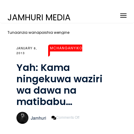
JAMHURI MEDIA
Tunaanzia wanapoishia wengine
MCHANGANYIKO
JANUARY 8,
2013
Yah: Kama
ningekuwa waziri
wa dawa na
matibabu…
On
Comments Off
Jamhuri
Yah:
Kama
Ningekuwa