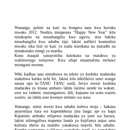
Waziri
Wa
Dawa
Na
Matibabu…
Wanangu, poleni na kazi na hongera sana kwa kuvuka
mwaka 2012. Nasikia mnapeana “Happy New Year” kila
ninakopita na mnashangilia kwa nguvu, sina hakika
mnashangilia kwa sababu zipi, lakini nafikiri kuumaliza
mwaka siku hizi ni kazi ya ziada kutokana na maradhi na
misukosuko mingi ya maisha.
Kuna maajali yanayotisha kutokana na matakwa ya
walimwengu wenyewe. Kwa ufupi mnamtafuta mchawi
miongoni mwenu.
Wiki kadhaa sasa nimekuwa na ndoto ya kushika madaraka
makubwa katika nchi hii, lakini kila nikifikiria umri wangu
naona upo ki-TANU TANU zaidi, hivyo siwezi kushika
madaraka ya kisasa ambayo labda lazima uende na wakati,
uwe wa fasheni, mazungumzo, dili, kujuana na watu wazito
wazito, na labda uwe kwenye mfumo wa siasa.
Wanangu, mimi siwezi kwa sababu kubwa moja – hakuna
anayenijua hata wa kupendekeza jina langu nje ya hapa
Kipatimo ambako nilipewa madaraka ya uzee wa baraza,
lakini nilienguliwa mapema baada ya kujifanya najua sana
kufuata sheria na mambo yanakuwa marefu bila sababu.
Kumbe wenzangu walikuwa wanakula nauli na wanatafuta