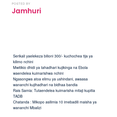
POSTED BY
Jamhuri
Serikali yaelekeza bilioni 300/- kuchochea tija ya
kilimo nchini
Mwitikio dhidi ya tahadhari kujikinga na Ebola
waendelea kuimarishwa nchini
Ngasongwa atoa elimu ya ushindani, awaasa
wananchi kujihadhari na bidhaa bandia
Rais Samia: Tutaendelea kuimarisha mitaji kupitia
TADB
Chatanda : Mikopo asilimia 10 imebadili maisha ya
wananchi Mbalizi