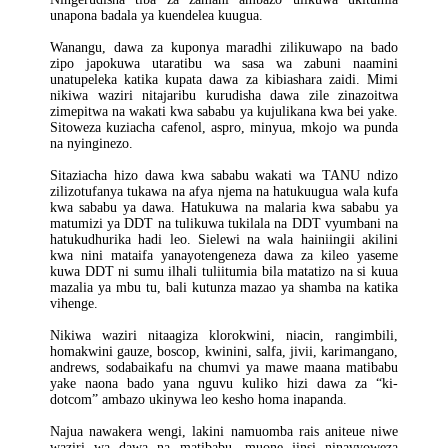
unapona badala ya kuendelea kuugua.
Wanangu, dawa za kuponya maradhi zilikuwapo na bado
zipo japokuwa utaratibu wa sasa wa zabuni naamini
unatupeleka katika kupata dawa za kibiashara zaidi. Mimi
nikiwa waziri nitajaribu kurudisha dawa zile zinazoitwa
zimepitwa na wakati kwa sababu ya kujulikana kwa bei yake.
Sitoweza kuziacha cafenol, aspro, minyua, mkojo wa punda
na nyinginezo.
Sitaziacha hizo dawa kwa sababu wakati wa TANU ndizo
zilizotufanya tukawa na afya njema na hatukuugua wala kufa
kwa sababu ya dawa. Hatukuwa na malaria kwa sababu ya
matumizi ya DDT na tulikuwa tukilala na DDT vyumbani na
hatukudhurika hadi leo. Sielewi na wala hainiingii akilini
kwa nini mataifa yanayotengeneza dawa za kileo yaseme
kuwa DDT ni sumu ilhali tuliitumia bila matatizo na si kuua
mazalia ya mbu tu, bali kutunza mazao ya shamba na katika
vihenge.
Nikiwa waziri nitaagiza klorokwini, niacin, rangimbili,
homakwini gauze, boscop, kwinini, salfa, jivii, karimangano,
andrews, sodabaikafu na chumvi ya mawe maana matibabu
yake naona bado yana nguvu kuliko hizi dawa za “ki-
dotcom” ambazo ukinywa leo kesho homa inapanda.
Najua nawakera wengi, lakini namuomba rais aniteue niwe
waziri wa dawa na matibabu, muone jinsi ninavyoweza