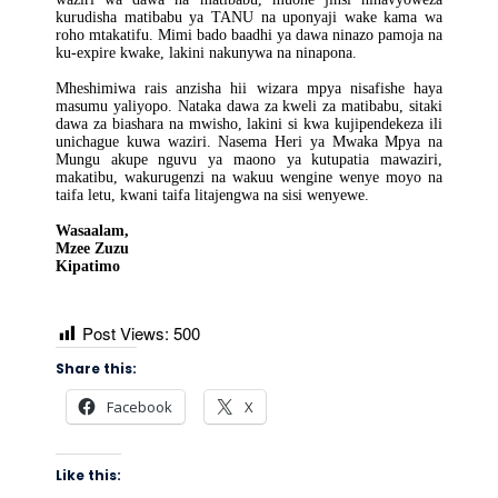
kurudisha matibabu ya TANU na uponyaji wake kama wa
roho mtakatifu. Mimi bado baadhi ya dawa ninazo pamoja na
ku-expire kwake, lakini nakunywa na ninapona.
Mheshimiwa rais anzisha hii wizara mpya nisafishe haya
masumu yaliyopo. Nataka dawa za kweli za matibabu, sitaki
dawa za biashara na mwisho, lakini si kwa kujipendekeza ili
unichague kuwa waziri. Nasema Heri ya Mwaka Mpya na
Mungu akupe nguvu ya maono ya kutupatia mawaziri,
makatibu, wakurugenzi na wakuu wengine wenye moyo na
taifa letu, kwani taifa litajengwa na sisi wenyewe.
Wasaalam,
Mzee Zuzu
Kipatimo
Post Views:
500
Share this:
Facebook
X
Like this: