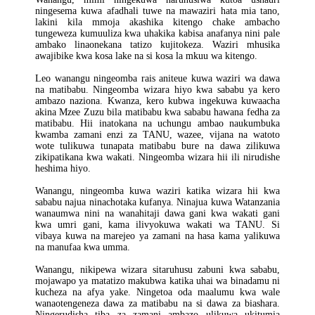
ningesema kuwa afadhali tuwe na mawaziri hata mia tano,
lakini kila mmoja akashika kitengo chake ambacho
tungeweza kumuuliza kwa uhakika kabisa anafanya nini pale
ambako linaonekana tatizo kujitokeza. Waziri mhusika
awajibike kwa kosa lake na si kosa la mkuu wa kitengo.
Leo wanangu ningeomba rais aniteue kuwa waziri wa dawa
na matibabu. Ningeomba wizara hiyo kwa sababu ya kero
ambazo naziona. Kwanza, kero kubwa ingekuwa kuwaacha
akina Mzee Zuzu bila matibabu kwa sababu hawana fedha za
matibabu. Hii inatokana na uchungu ambao naukumbuka
kwamba zamani enzi za TANU, wazee, vijana na watoto
wote tulikuwa tunapata matibabu bure na dawa zilikuwa
zikipatikana kwa wakati. Ningeomba wizara hii ili nirudishe
heshima hiyo.
Wanangu, ningeomba kuwa waziri katika wizara hii kwa
sababu najua ninachotaka kufanya. Ninajua kuwa Watanzania
wanaumwa nini na wanahitaji dawa gani kwa wakati gani
kwa umri gani, kama ilivyokuwa wakati wa TANU. Si
vibaya kuwa na marejeo ya zamani na hasa kama yalikuwa
na manufaa kwa umma.
Wanangu, nikipewa wizara sitaruhusu zabuni kwa sababu,
mojawapo ya matatizo makubwa katika uhai wa binadamu ni
kucheza na afya yake. Ningetoa oda maalumu kwa wale
wanaotengeneza dawa za matibabu na si dawa za biashara.
Ningerudisha tiba za zamani ambazo ulikuwa ukitumia