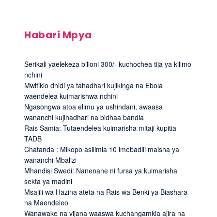
Habari Mpya
Serikali yaelekeza bilioni 300/- kuchochea tija ya kilimo
nchini
Mwitikio dhidi ya tahadhari kujikinga na Ebola
waendelea kuimarishwa nchini
Ngasongwa atoa elimu ya ushindani, awaasa
wananchi kujihadhari na bidhaa bandia
Rais Samia: Tutaendelea kuimarisha mitaji kupitia
TADB
Chatanda : Mikopo asilimia 10 imebadili maisha ya
wananchi Mbalizi
Mhandisi Swedi: Nanenane ni fursa ya kuimarisha
sekta ya madini
Msajili wa Hazina ateta na Rais wa Benki ya Biashara
na Maendeleo
Wanawake na vijana waaswa kuchangamkia ajira na