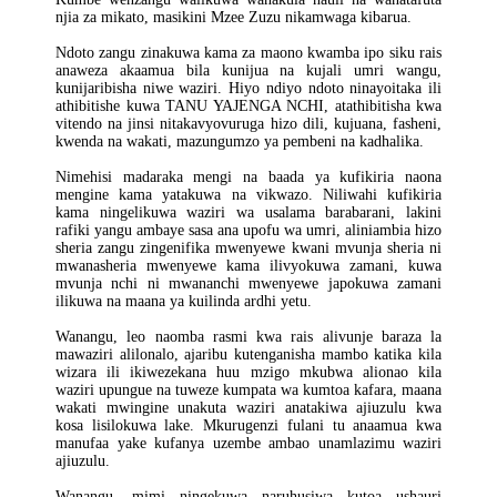
njia za mikato, masikini Mzee Zuzu nikamwaga kibarua.
Ndoto zangu zinakuwa kama za maono kwamba ipo siku rais
anaweza akaamua bila kunijua na kujali umri wangu,
kunijaribisha niwe waziri. Hiyo ndiyo ndoto ninayoitaka ili
athibitishe kuwa TANU YAJENGA NCHI, atathibitisha kwa
vitendo na jinsi nitakavyovuruga hizo dili, kujuana, fasheni,
kwenda na wakati, mazungumzo ya pembeni na kadhalika.
Nimehisi madaraka mengi na baada ya kufikiria naona
mengine kama yatakuwa na vikwazo. Niliwahi kufikiria
kama ningelikuwa waziri wa usalama barabarani, lakini
rafiki yangu ambaye sasa ana upofu wa umri, aliniambia hizo
sheria zangu zingenifika mwenyewe kwani mvunja sheria ni
mwanasheria mwenyewe kama ilivyokuwa zamani, kuwa
mvunja nchi ni mwananchi mwenyewe japokuwa zamani
ilikuwa na maana ya kuilinda ardhi yetu.
Wanangu, leo naomba rasmi kwa rais alivunje baraza la
mawaziri alilonalo, ajaribu kutenganisha mambo katika kila
wizara ili ikiwezekana huu mzigo mkubwa alionao kila
waziri upungue na tuweze kumpata wa kumtoa kafara, maana
wakati mwingine unakuta waziri anatakiwa ajiuzulu kwa
kosa lisilokuwa lake. Mkurugenzi fulani tu anaamua kwa
manufaa yake kufanya uzembe ambao unamlazimu waziri
ajiuzulu.
Wanangu, mimi ningekuwa naruhusiwa kutoa ushauri