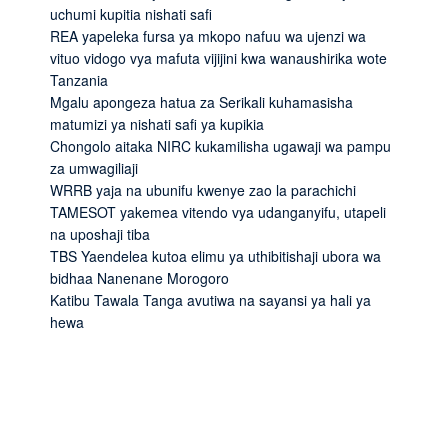
uchumi kupitia nishati safi
REA yapeleka fursa ya mkopo nafuu wa ujenzi wa
vituo vidogo vya mafuta vijijini kwa wanaushirika wote
Tanzania
Mgalu apongeza hatua za Serikali kuhamasisha
matumizi ya nishati safi ya kupikia
Chongolo aitaka NIRC kukamilisha ugawaji wa pampu
za umwagiliaji
WRRB yaja na ubunifu kwenye zao la parachichi
TAMESOT yakemea vitendo vya udanganyifu, utapeli
na uposhaji tiba
TBS Yaendelea kutoa elimu ya uthibitishaji ubora wa
bidhaa Nanenane Morogoro
Katibu Tawala Tanga avutiwa na sayansi ya hali ya
hewa