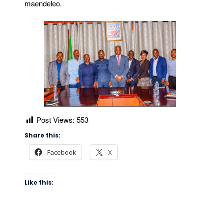
maendeleo.
Post Views:
553
Share this:
Facebook
X
Like this: