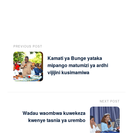
PREVIOUS POST
Kamati ya Bunge yataka
mipango matumizi ya ardhi
vijijini kusimamiwa
NEXT POST
Wadau waombwa kuwekeza
kwenye tasnia ya urembo