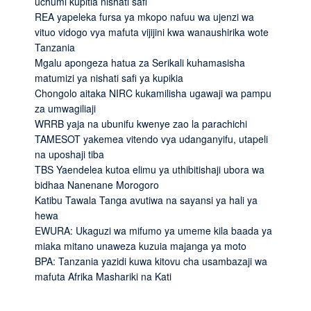
uchumi kupitia nishati safi
REA yapeleka fursa ya mkopo nafuu wa ujenzi wa
vituo vidogo vya mafuta vijijini kwa wanaushirika wote
Tanzania
Mgalu apongeza hatua za Serikali kuhamasisha
matumizi ya nishati safi ya kupikia
Chongolo aitaka NIRC kukamilisha ugawaji wa pampu
za umwagiliaji
WRRB yaja na ubunifu kwenye zao la parachichi
TAMESOT yakemea vitendo vya udanganyifu, utapeli
na uposhaji tiba
TBS Yaendelea kutoa elimu ya uthibitishaji ubora wa
bidhaa Nanenane Morogoro
Katibu Tawala Tanga avutiwa na sayansi ya hali ya
hewa
EWURA: Ukaguzi wa mifumo ya umeme kila baada ya
miaka mitano unaweza kuzuia majanga ya moto
BPA: Tanzania yazidi kuwa kitovu cha usambazaji wa
mafuta Afrika Mashariki na Kati