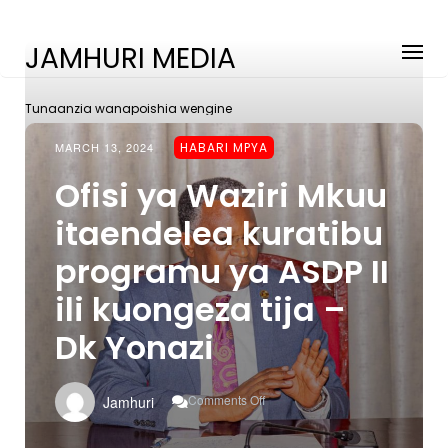
JAMHURI MEDIA
Tunaanzia wanapoishia wengine
MARCH 13, 2024
HABARI MPYA
Ofisi ya Waziri Mkuu
itaendelea kuratibu
programu ya ASDP II
ili kuongeza tija –
Dk Yonazi
On
Comments Off
Jamhuri
Ofisi
Ya
Waziri