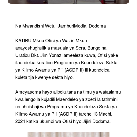
Mkuu
Itaendelea
Kuratibu
Programu
Na Mwandishi Wetu, JamhuriMedia, Dodoma
Ya
ASDP
KATIBU Mkuu Ofisi ya Waziri Mkuu
II
Ili
anayeshughulikia masuala ya Sera, Bunge na
Kuongeza
Uratibu Dkt. Jim Yonazi ameeleza kuwa, Ofisi yake
Tija
itaendelea kuratibu Programu ya Kuendeleza Sekta
–
ya Kilimo Awamu ya Pili (ASDP II) ili kuendelea
Dk
Yonazi
kuleta tija kwenye sekta hiyo.
Ameyasema hayo alipokutana na timu ya wataalamu
kwa lengo la kujadili Maendeleo ya zoezi la tathmini
na uhuishaji wa Programu ya Kuendeleza Sekta ya
Kilimo Awamu ya Pili (ASDP II) tarehe 13 Machi,
2024 katika ukumbi wa Ofisi hiyo Jijini Dodoma.