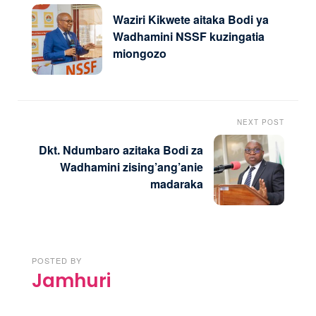
Waziri Kikwete aitaka Bodi ya
Wadhamini NSSF kuzingatia
miongozo
NEXT POST
Dkt. Ndumbaro azitaka Bodi za
Wadhamini zising’ang’anie
madaraka
POSTED BY
Jamhuri