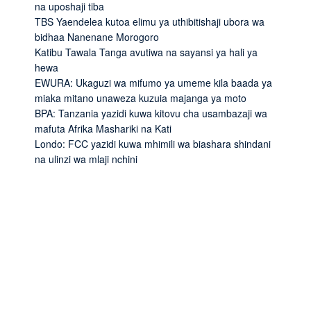
na uposhaji tiba
TBS Yaendelea kutoa elimu ya uthibitishaji ubora wa
bidhaa Nanenane Morogoro
Katibu Tawala Tanga avutiwa na sayansi ya hali ya
hewa
EWURA: Ukaguzi wa mifumo ya umeme kila baada ya
miaka mitano unaweza kuzuia majanga ya moto
BPA: Tanzania yazidi kuwa kitovu cha usambazaji wa
mafuta Afrika Mashariki na Kati
Londo: FCC yazidi kuwa mhimili wa biashara shindani
na ulinzi wa mlaji nchini