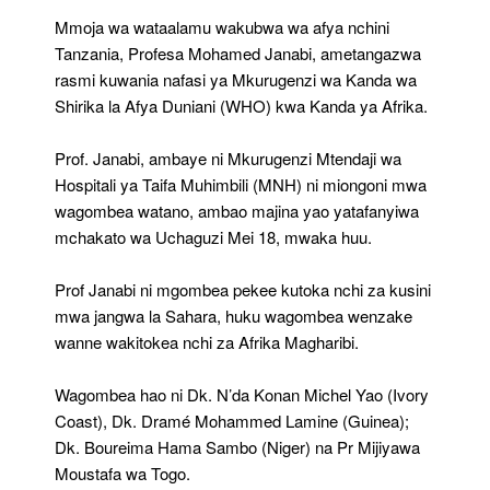
Kumrithi
Mmoja wa wataalamu wakubwa wa afya nchini
Ndugulile
Tanzania, Profesa Mohamed Janabi, ametangazwa
WHO
rasmi kuwania nafasi ya Mkurugenzi wa Kanda wa
Shirika la Afya Duniani (WHO) kwa Kanda ya Afrika.
Prof. Janabi, ambaye ni Mkurugenzi Mtendaji wa
Hospitali ya Taifa Muhimbili (MNH) ni miongoni mwa
wagombea watano, ambao majina yao yatafanyiwa
mchakato wa Uchaguzi Mei 18, mwaka huu.
Prof Janabi ni mgombea pekee kutoka nchi za kusini
mwa jangwa la Sahara, huku wagombea wenzake
wanne wakitokea nchi za Afrika Magharibi.
Wagombea hao ni Dk. N’da Konan Michel Yao (Ivory
Coast), Dk. Dramé Mohammed Lamine (Guinea);
Dk. Boureima Hama Sambo (Niger) na Pr Mijiyawa
Moustafa wa Togo.