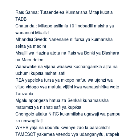
Rais Samia: Tutaendelea Kuimarisha Mitaji kupitia
TADB
Chatanda : Mikopo asilimia 10 imebadili maisha ya
wananchi Mbalizi
Mhandisi Swedi: Nanenane ni fursa ya kuimarisha
sekta ya madini
Msajili wa Hazina ateta na Rais wa Benki ya Biashara
na Maendeleo
Wanawake na vijana waaswa kuchangamkia ajira na
uchumi kupitia nishati safi
REA yapeleka fursa ya mkopo nafuu wa ujenzi wa
vituo vidogo vya mafuta vijijini kwa wanaushirika wote
Tanzania
Mgalu apongeza hatua za Serikali kuhamasisha
matumizi ya nishati safi ya kupikia
Chongolo aitaka NIRC kukamilisha ugawaji wa pampu
za umwagiliaji
WRRB yaja na ubunifu kwenye zao la parachichi
TAMESOT yakemea vitendo vya udanganyifu, utapeli