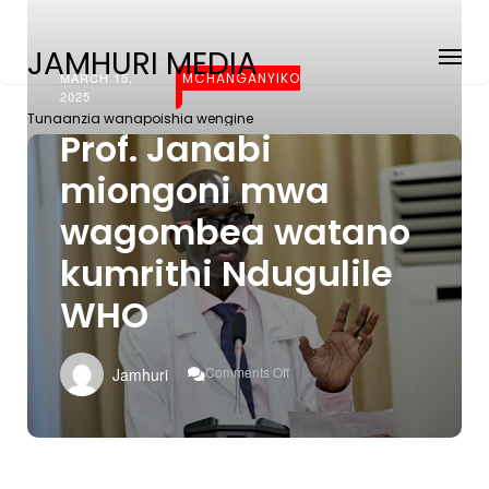
JAMHURI MEDIA
MARCH 15,
MCHANGANYIKO
2025
Tunaanzia wanapoishia wengine
Prof. Janabi
miongoni mwa
wagombea watano
kumrithi Ndugulile
WHO
On
Comments Off
Jamhuri
Prof.
Janabi
Miongoni
Mwa
Wagombea
Watano