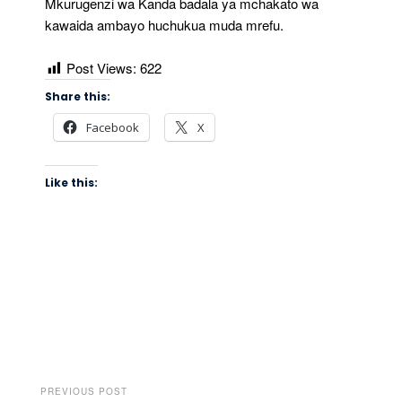
Mkurugenzi wa Kanda badala ya mchakato wa
kawaida ambayo huchukua muda mrefu.
Post Views:
622
Share this:
Facebook
X
Like this:
PREVIOUS POST