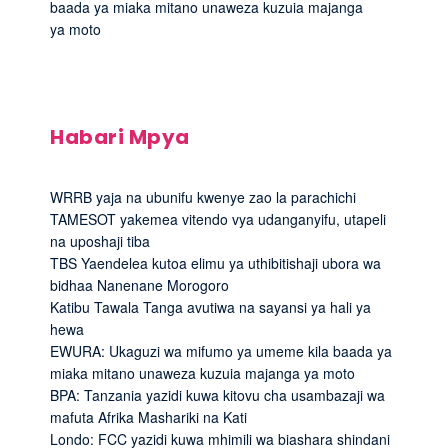
baada ya miaka mitano unaweza kuzuia majanga
ya moto
Habari Mpya
WRRB yaja na ubunifu kwenye zao la parachichi
TAMESOT yakemea vitendo vya udanganyifu, utapeli
na uposhaji tiba
TBS Yaendelea kutoa elimu ya uthibitishaji ubora wa
bidhaa Nanenane Morogoro
Katibu Tawala Tanga avutiwa na sayansi ya hali ya
hewa
EWURA: Ukaguzi wa mifumo ya umeme kila baada ya
miaka mitano unaweza kuzuia majanga ya moto
BPA: Tanzania yazidi kuwa kitovu cha usambazaji wa
mafuta Afrika Mashariki na Kati
Londo: FCC yazidi kuwa mhimili wa biashara shindani