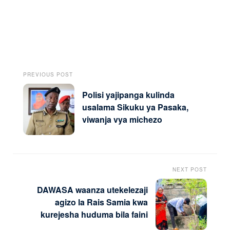
PREVIOUS POST
Polisi yajipanga kulinda
usalama Sikuku ya Pasaka,
viwanja vya michezo
NEXT POST
DAWASA waanza utekelezaji
agizo la Rais Samia kwa
kurejesha huduma bila faini