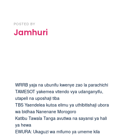
POSTED BY
Jamhuri
WRRB yaja na ubunifu kwenye zao la parachichi
TAMESOT yakemea vitendo vya udanganyifu,
utapeli na uposhaji tiba
TBS Yaendelea kutoa elimu ya uthibitishaji ubora
wa bidhaa Nanenane Morogoro
Katibu Tawala Tanga avutiwa na sayansi ya hali
ya hewa
EWURA: Ukaguzi wa mifumo ya umeme kila