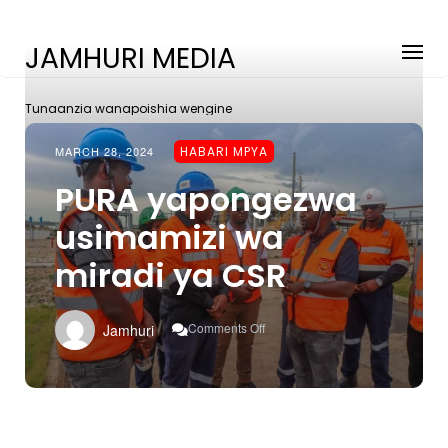
JAMHURI MEDIA
Tunaanzia wanapoishia wengine
MARCH 28, 2024
HABARI MPYA
PURA yapongezwa
usimamizi wa
miradi ya CSR
On
Comments Off
Jamhuri
PURA
Yapongezwa
Usimamizi
Wa
Miradi
Ya