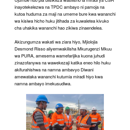
inayotekelezwa na TPDC ambayo ni pamoja na
kutoa huduma za maji na umeme bure kwa wananchi
wa kisiwa hicho huku jitihada za kuwaletea kivuko
cha uhakika wananchi hao zikiwa zinaendelea.
Akizungumza wakati wa ziara hiyo, Mjiolojia
Desmond Risso aliyemwakilisha Mkurugenzi Mkuu
wa PURA, amesema wamefarijika kuona juhudi
zinazofanywa na wawekezaji katika eneo hilo huku
akifurahishwa na namna ambavyo Diwani
amewataka wananchi kutumia miradi hiyo kwa
namna ambayo imekusudiwa.