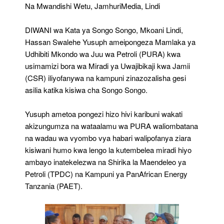
CSR
Na Mwandishi Wetu, JamhuriMedia, Lindi
DIWANI wa Kata ya Songo Songo, Mkoani Lindi,
Hassan Swalehe Yusuph ameipongeza Mamlaka ya
Udhibiti Mkondo wa Juu wa Petroli (PURA) kwa
usimamizi bora wa Miradi ya Uwajibikaji kwa Jamii
(CSR) iliyofanywa na kampuni zinazozalisha gesi
asilia katika kisiwa cha Songo Songo.
Yusuph ametoa pongezi hizo hivi karibuni wakati
akizungumza na wataalamu wa PURA waliombatana
na wadau wa vyombo vya habari walipofanya ziara
kisiwani humo kwa lengo la kutembelea miradi hiyo
ambayo inatekelezwa na Shirika la Maendeleo ya
Petroli (TPDC) na Kampuni ya PanAfrican Energy
Tanzania (PAET).