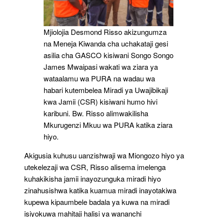
Mjiolojia Desmond Risso akizungumza
na Meneja Kiwanda cha uchakataji gesi
asilia cha GASCO kisiwani Songo Songo
James Mwaipasi wakati wa ziara ya
wataalamu wa PURA na wadau wa
habari kutembelea Miradi ya Uwajibikaji
kwa Jamii (CSR) kisiwani humo hivi
karibuni. Bw. Risso alimwakilisha
Mkurugenzi Mkuu wa PURA katika ziara
hiyo.
Akigusia kuhusu uanzishwaji wa Miongozo hiyo ya
utekelezaji wa CSR, Risso alisema imelenga
kuhakikisha jamii inayozunguka miradi hiyo
zinahusishwa katika kuamua miradi inayotakiwa
kupewa kipaumbele badala ya kuwa na miradi
isiyokuwa mahitaji halisi ya wananchi