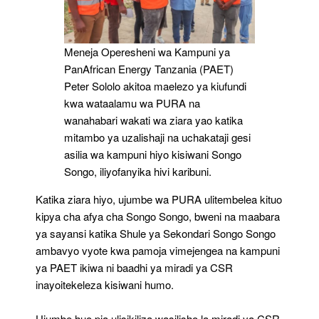
Meneja Operesheni wa Kampuni ya
PanAfrican Energy Tanzania (PAET)
Peter Sololo akitoa maelezo ya kiufundi
kwa wataalamu wa PURA na
wanahabari wakati wa ziara yao katika
mitambo ya uzalishaji na uchakataji gesi
asilia wa kampuni hiyo kisiwani Songo
Songo, iliyofanyika hivi karibuni.
Katika ziara hiyo, ujumbe wa PURA ulitembelea kituo
kipya cha afya cha Songo Songo, bweni na maabara
ya sayansi katika Shule ya Sekondari Songo Songo
ambavyo vyote kwa pamoja vimejengea na kampuni
ya PAET ikiwa ni baadhi ya miradi ya CSR
inayoitekeleza kisiwani humo.
Ujumbe huo pia ulisikiliza wasilisho la miradi ya CSR