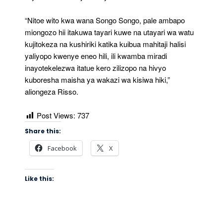
“Nitoe wito kwa wana Songo Songo, pale ambapo
miongozo hii itakuwa tayari kuwe na utayari wa watu
kujitokeza na kushiriki katika kuibua mahitaji halisi
yaliyopo kwenye eneo hili, ili kwamba miradi
inayotekelezwa itatue kero zilizopo na hivyo
kuboresha maisha ya wakazi wa kisiwa hiki,”
aliongeza Risso.
Post Views:
737
Share this:
Facebook
X
Like this: