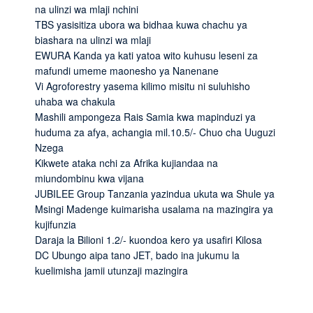
na ulinzi wa mlaji nchini
TBS yasisitiza ubora wa bidhaa kuwa chachu ya
biashara na ulinzi wa mlaji
EWURA Kanda ya kati yatoa wito kuhusu leseni za
mafundi umeme maonesho ya Nanenane
Vi Agroforestry yasema kilimo misitu ni suluhisho
uhaba wa chakula
Mashili ampongeza Rais Samia kwa mapinduzi ya
huduma za afya, achangia mil.10.5/- Chuo cha Uuguzi
Nzega
Kikwete ataka nchi za Afrika kujiandaa na
miundombinu kwa vijana
JUBILEE Group Tanzania yazindua ukuta wa Shule ya
Msingi Madenge kuimarisha usalama na mazingira ya
kujifunzia
Daraja la Bilioni 1.2/- kuondoa kero ya usafiri Kilosa
DC Ubungo aipa tano JET, bado ina jukumu la
kuelimisha jamii utunzaji mazingira