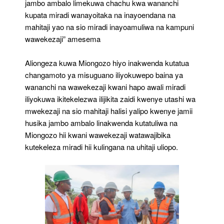
jambo ambalo limekuwa chachu kwa wananchi
kupata miradi wanayoitaka na inayoendana na
mahitaji yao na sio miradi inayoamuliwa na kampuni
wawekezaji” amesema
Aliongeza kuwa Miongozo hiyo inakwenda kutatua
changamoto ya misuguano iliyokuwepo baina ya
wananchi na wawekezaji kwani hapo awali miradi
iliyokuwa ikitekelezwa ilijikita zaidi kwenye utashi wa
mwekezaji na sio mahitaji halisi yalipo kwenye jamii
husika jambo ambalo linakwenda kutatuliwa na
Miongozo hii kwani wawekezaji watawajibika
kutekeleza miradi hii kulingana na uhitaji uliopo.