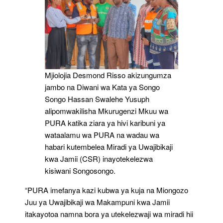
Mjiolojia Desmond Risso akizungumza
jambo na Diwani wa Kata ya Songo
Songo Hassan Swalehe Yusuph
alipomwakilisha Mkurugenzi Mkuu wa
PURA katika ziara ya hivi karibuni ya
wataalamu wa PURA na wadau wa
habari kutembelea Miradi ya Uwajibikaji
kwa Jamii (CSR) inayotekelezwa
kisiwani Songosongo.
“PURA imefanya kazi kubwa ya kuja na Miongozo
Juu ya Uwajibikaji wa Makampuni kwa Jamii
itakayotoa namna bora ya utekelezwaji wa miradi hii