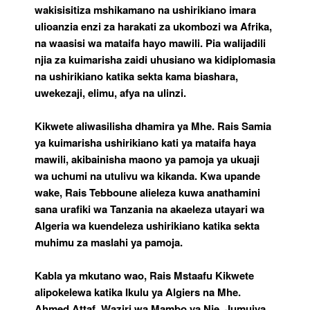
wakisisitiza mshikamano na ushirikiano imara
ulioanzia enzi za harakati za ukombozi wa Afrika,
na waasisi wa mataifa hayo mawili. Pia walijadili
njia za kuimarisha zaidi uhusiano wa kidiplomasia
na ushirikiano katika sekta kama biashara,
uwekezaji, elimu, afya na ulinzi.
Kikwete aliwasilisha dhamira ya Mhe. Rais Samia
ya kuimarisha ushirikiano kati ya mataifa haya
mawili, akibainisha maono ya pamoja ya ukuaji
wa uchumi na utulivu wa kikanda. Kwa upande
wake, Rais Tebboune alieleza kuwa anathamini
sana urafiki wa Tanzania na akaeleza utayari wa
Algeria wa kuendeleza ushirikiano katika sekta
muhimu za maslahi ya pamoja.
Kabla ya mkutano wao, Rais Mstaafu Kikwete
alipokelewa katika Ikulu ya Algiers na Mhe.
Ahmed Attaf, Waziri wa Mambo ya Nje, Jumuiya