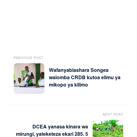
PREVIOUS POST
Wafanyabiashara Songea
waiomba CRDB kutoa elimu ya
mikopo ya kilimo
NEXT POST
DCEA yanasa kinara wa
mirungi, yateketeza ekari 285. 5