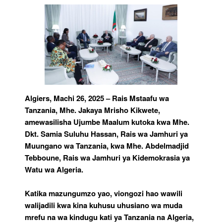
Kwa
Rais
Samia
Kwa
Rais
Wa
Algeria
Algiers, Machi 26, 2025 – Rais Mstaafu wa
Tanzania, Mhe. Jakaya Mrisho Kikwete,
amewasilisha Ujumbe Maalum kutoka kwa Mhe.
Dkt. Samia Suluhu Hassan, Rais wa Jamhuri ya
Muungano wa Tanzania, kwa Mhe. Abdelmadjid
Tebboune, Rais wa Jamhuri ya Kidemokrasia ya
Watu wa Algeria.
Katika mazungumzo yao, viongozi hao wawili
walijadili kwa kina kuhusu uhusiano wa muda
mrefu na wa kindugu kati ya Tanzania na Algeria,