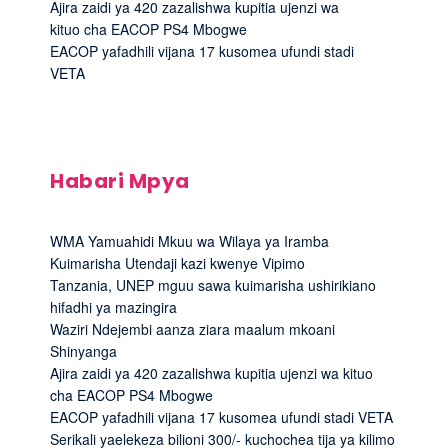
Ajira zaidi ya 420 zazalishwa kupitia ujenzi wa
kituo cha EACOP PS4 Mbogwe
EACOP yafadhili vijana 17 kusomea ufundi stadi
VETA
Habari Mpya
WMA Yamuahidi Mkuu wa Wilaya ya Iramba
Kuimarisha Utendaji kazi kwenye Vipimo
Tanzania, UNEP mguu sawa kuimarisha ushirikiano
hifadhi ya mazingira
Waziri Ndejembi aanza ziara maalum mkoani
Shinyanga
Ajira zaidi ya 420 zazalishwa kupitia ujenzi wa kituo
cha EACOP PS4 Mbogwe
EACOP yafadhili vijana 17 kusomea ufundi stadi VETA
Serikali yaelekeza bilioni 300/- kuchochea tija ya kilimo