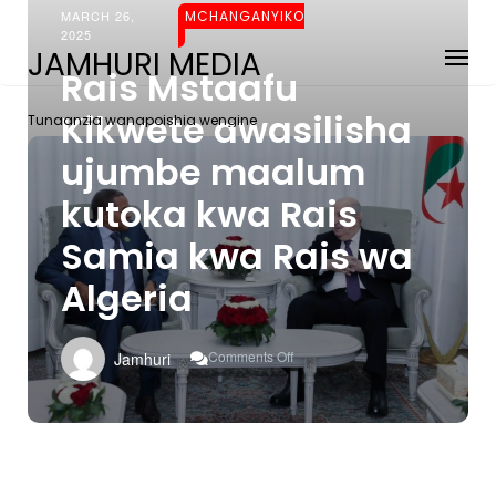
MARCH 26,
MCHANGANYIKO
2025
JAMHURI MEDIA
Rais Mstaafu
Kikwete awasilisha
Tunaanzia wanapoishia wengine
ujumbe maalum
kutoka kwa Rais
Samia kwa Rais wa
Algeria
On
Comments Off
Jamhuri
Rais
Mstaafu
Kikwete
Awasilisha
Ujumbe
Maalum
Kutoka