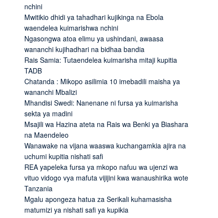
nchini
Mwitikio dhidi ya tahadhari kujikinga na Ebola
waendelea kuimarishwa nchini
Ngasongwa atoa elimu ya ushindani, awaasa
wananchi kujihadhari na bidhaa bandia
Rais Samia: Tutaendelea kuimarisha mitaji kupitia
TADB
Chatanda : Mikopo asilimia 10 imebadili maisha ya
wananchi Mbalizi
Mhandisi Swedi: Nanenane ni fursa ya kuimarisha
sekta ya madini
Msajili wa Hazina ateta na Rais wa Benki ya Biashara
na Maendeleo
Wanawake na vijana waaswa kuchangamkia ajira na
uchumi kupitia nishati safi
REA yapeleka fursa ya mkopo nafuu wa ujenzi wa
vituo vidogo vya mafuta vijijini kwa wanaushirika wote
Tanzania
Mgalu apongeza hatua za Serikali kuhamasisha
matumizi ya nishati safi ya kupikia