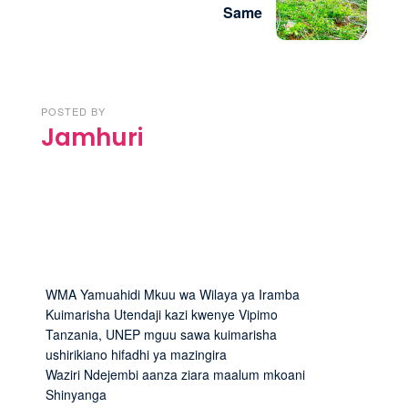
Same
POSTED BY
Jamhuri
WMA Yamuahidi Mkuu wa Wilaya ya Iramba
Kuimarisha Utendaji kazi kwenye Vipimo
Tanzania, UNEP mguu sawa kuimarisha
ushirikiano hifadhi ya mazingira
Waziri Ndejembi aanza ziara maalum mkoani
Shinyanga