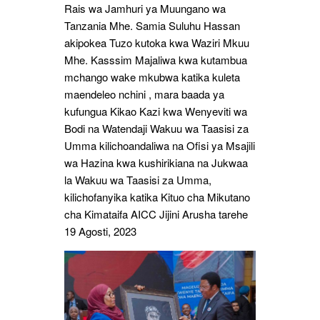
Rais wa Jamhuri ya Muungano wa
Tanzania Mhe. Samia Suluhu Hassan
akipokea Tuzo kutoka kwa Waziri Mkuu
Mhe. Kasssim Majaliwa kwa kutambua
mchango wake mkubwa katika kuleta
maendeleo nchini , mara baada ya
kufungua Kikao Kazi kwa Wenyeviti wa
Bodi na Watendaji Wakuu wa Taasisi za
Umma kilichoandaliwa na Ofisi ya Msajili
wa Hazina kwa kushirikiana na Jukwaa
la Wakuu wa Taasisi za Umma,
kilichofanyika katika Kituo cha Mikutano
cha Kimataifa AICC Jijini Arusha tarehe
19 Agosti, 2023