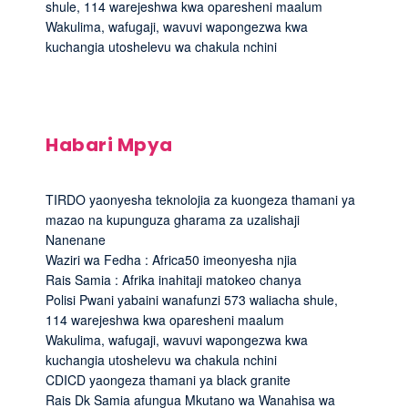
shule, 114 warejeshwa kwa oparesheni maalum
Wakulima, wafugaji, wavuvi wapongezwa kwa
kuchangia utoshelevu wa chakula nchini
Habari Mpya
TIRDO yaonyesha teknolojia za kuongeza thamani ya
mazao na kupunguza gharama za uzalishaji
Nanenane
Waziri wa Fedha : Africa50 imeonyesha njia
Rais Samia : Afrika inahitaji matokeo chanya
Polisi Pwani yabaini wanafunzi 573 waliacha shule,
114 warejeshwa kwa oparesheni maalum
Wakulima, wafugaji, wavuvi wapongezwa kwa
kuchangia utoshelevu wa chakula nchini
CDICD yaongeza thamani ya black granite
Rais Dk Samia afungua Mkutano wa Wanahisa wa