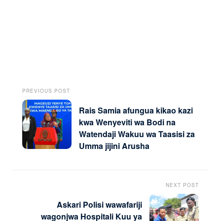
PREVIOUS POST
Rais Samia afungua kikao kazi
kwa Wenyeviti wa Bodi na
Watendaji Wakuu wa Taasisi za
Umma jijini Arusha
NEXT POST
Askari Polisi wawafariji
wagonjwa Hospitali Kuu ya