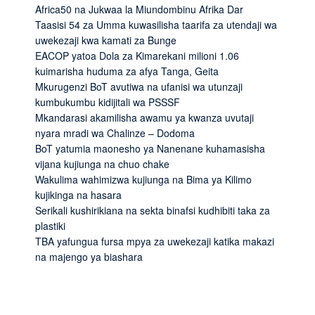
Africa50 na Jukwaa la Miundombinu Afrika Dar
Taasisi 54 za Umma kuwasilisha taarifa za utendaji wa
uwekezaji kwa kamati za Bunge
EACOP yatoa Dola za Kimarekani milioni 1.06
kuimarisha huduma za afya Tanga, Geita
Mkurugenzi BoT avutiwa na ufanisi wa utunzaji
kumbukumbu kidijitali wa PSSSF
Mkandarasi akamilisha awamu ya kwanza uvutaji
nyara mradi wa Chalinze – Dodoma
BoT yatumia maonesho ya Nanenane kuhamasisha
vijana kujiunga na chuo chake
Wakulima wahimizwa kujiunga na Bima ya Kilimo
kujikinga na hasara
Serikali kushirikiana na sekta binafsi kudhibiti taka za
plastiki
TBA yafungua fursa mpya za uwekezaji katika makazi
na majengo ya biashara