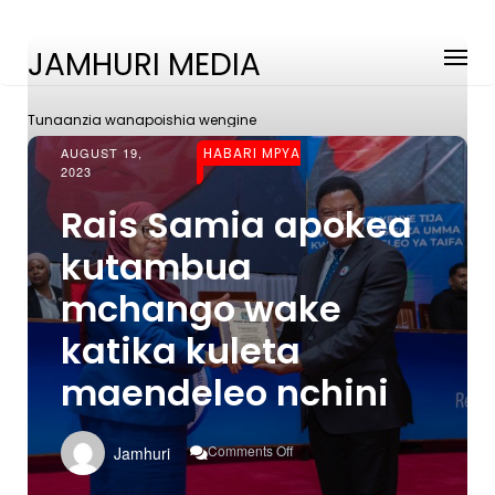
JAMHURI MEDIA
Tunaanzia wanapoishia wengine
AUGUST 19,
HABARI MPYA
2023
Rais Samia apokea
kutambua
mchango wake
katika kuleta
maendeleo nchini
On
Comments Off
Jamhuri
Rais
Samia