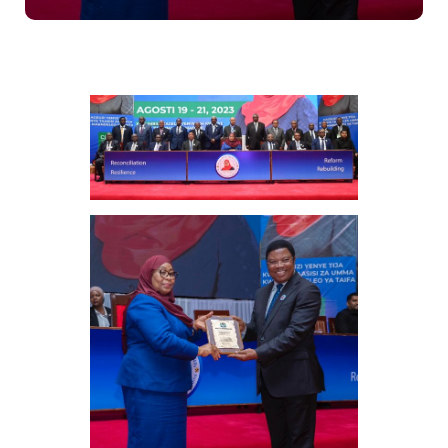
Apokea
Kutambua
Mchango
Wake
Katika
Kuleta
Maendeleo
Nchini